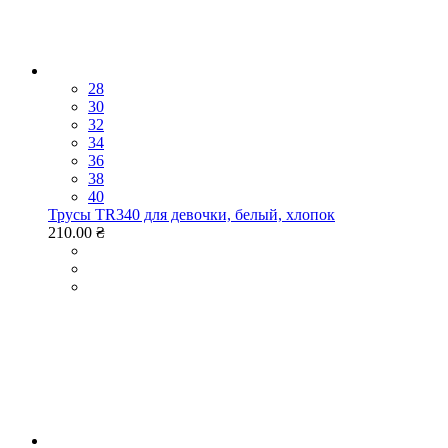
28
30
32
34
36
38
40
Трусы TR340 для девочки, белый, хлопок
210.00 ₴