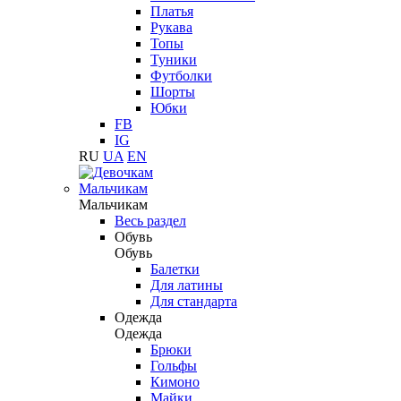
Платья
Рукава
Топы
Туники
Футболки
Шорты
Юбки
FB
IG
RU
UA
EN
Мальчикам
Мальчикам
Весь раздел
Обувь
Обувь
Балетки
Для латины
Для стандарта
Одежда
Одежда
Брюки
Гольфы
Кимоно
Майки