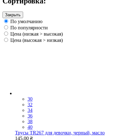
Сортировка:
Закрыть
По умолчанию
По популярности
Цена (низкая > высокая)
Цена (высокая > низкая)
30
32
34
36
38
40
Трусы TR267 для девочки, черный, масло
145.00 ₴