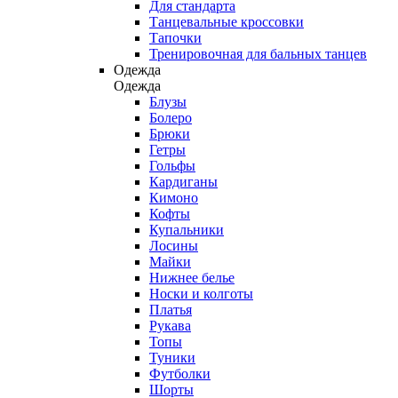
Для стандарта
Танцевальные кроссовки
Тапочки
Тренировочная для бальных танцев
Одежда
Одежда
Блузы
Болеро
Брюки
Гетры
Гольфы
Кардиганы
Кимоно
Кофты
Купальники
Лосины
Майки
Нижнее белье
Носки и колготы
Платья
Рукава
Топы
Туники
Футболки
Шорты