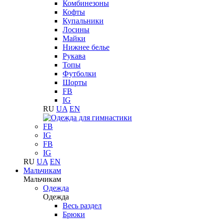
Комбинезоны
Кофты
Купальники
Лосины
Майки
Нижнее белье
Рукава
Топы
Футболки
Шорты
FB
IG
RU
UA
EN
FB
IG
FB
IG
RU
UA
EN
Мальчикам
Мальчикам
Одежда
Одежда
Весь раздел
Брюки