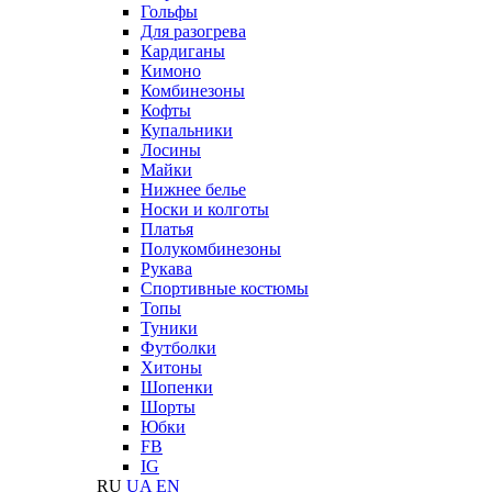
Гольфы
Для разогрева
Кардиганы
Кимоно
Комбинезоны
Кофты
Купальники
Лосины
Майки
Нижнее белье
Носки и колготы
Платья
Полукомбинезоны
Рукава
Спортивные костюмы
Топы
Туники
Футболки
Хитоны
Шопенки
Шорты
Юбки
FB
IG
RU
UA
EN