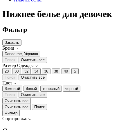
Нижнее белье для девочек
Фильтр
Закрыть
Бренд
Dance.me, Украина
Поиск
Очистить все
Размер Одежды
28
30
32
34
36
38
40
S
Поиск
Очистить все
Цвет
бежевый
белый
телесный
черный
Поиск
Очистить все
Очистить все
Очистить все
Поиск
Фильтр
Сортировка: