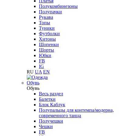
Платья
Полукомбинезоны
Полупачки
Рукава
Топы
Туники
Футболки
Хитоны
Шопенки
Шорты
Юбки
FB
IG
RU
UA
EN
Обувь
Обувь
Весь раздел
Балетки
Блок Каблук
Полупальцы для контемпа/модерна,
современного танца
Получешки
Чешки
FB