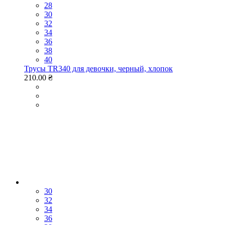
28
30
32
34
36
38
40
Трусы TR340 для девочки, черный, хлопок
210.00 ₴
30
32
34
36