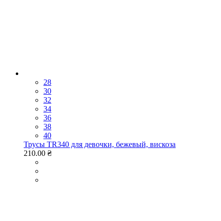
28
30
32
34
36
38
40
Трусы TR340 для девочки, бежевый, вискоза
210.00 ₴