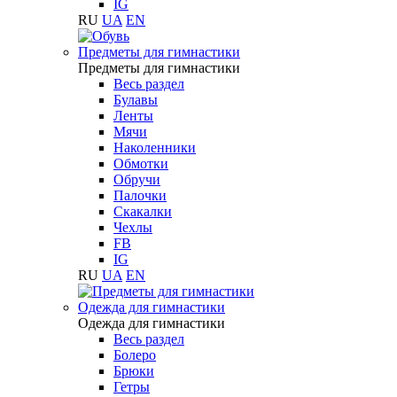
IG
RU
UA
EN
Предметы для гимнастики
Предметы для гимнастики
Весь раздел
Булавы
Ленты
Мячи
Наколенники
Обмотки
Обручи
Палочки
Скакалки
Чехлы
FB
IG
RU
UA
EN
Одежда для гимнастики
Одежда для гимнастики
Весь раздел
Болеро
Брюки
Гетры