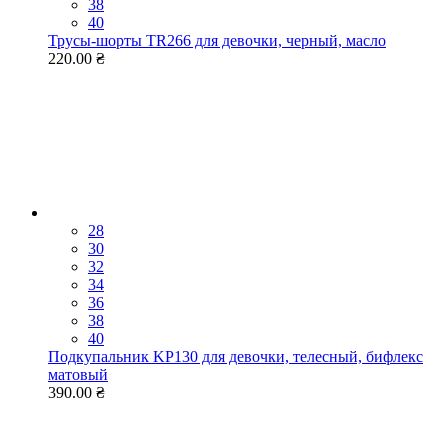
38
40
Трусы-шорты TR266 для девочки, черный, масло
220.00 ₴
28
30
32
34
36
38
40
Подкупальник KP130 для девочки, телесный, бифлекс
матовый
390.00 ₴