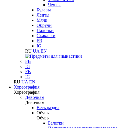
Чехлы
Булавы
Ленты
Мячи
Обручи
Палочки
Скакалки
FB
IG
RU
UA
EN
FB
IG
FB
IG
RU
UA
EN
Хореография
Хореография
Девочкам
Девочкам
Весь раздел
Обувь
Обувь
Балетки