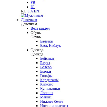
FB
IG
RU
UA
EN
Девочкам
Девочкам
Весь раздел
Обувь
Обувь
Балетки
Блок Каблук
Одежда
Одежда
Бейсики
Блузы
Болеро
Брюки
Гольфы
Кардиганы
Кимоно
Купальники
Лосины
Майки
Нижнее белье
Носки и колготы