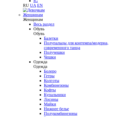
IG
RU
UA
EN
Женщинам
Женщинам
Весь раздел
Обувь
Обувь
Балетки
Полупальцы для контемпа/модерна,
современного танца
Получешки
Чешки
Одежда
Одежда
Болеро
Гетры
Колготы
Комбинезоны
Кофты
Купальники
Лосины
Майки
Нижнее белье
Полукомбинезоны