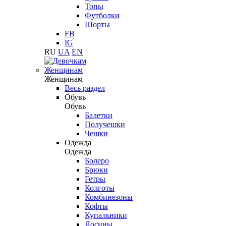
Топы
Футболки
Шорты
FB
IG
RU
UA
EN
Женщинам
Женщинам
Весь раздел
Обувь
Обувь
Балетки
Получешки
Чешки
Одежда
Одежда
Болеро
Брюки
Гетры
Колготы
Комбинезоны
Кофты
Купальники
Лосины