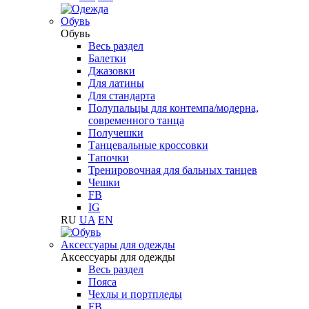
Обувь
Обувь
Весь раздел
Балетки
Джазовки
Для латины
Для стандарта
Полупальцы для контемпа/модерна,
современного танца
Получешки
Танцевальные кроссовки
Тапочки
Тренировочная для бальных танцев
Чешки
FB
IG
RU
UA
EN
Aксессуары для одежды
Aксессуары для одежды
Весь раздел
Пояса
Чехлы и портпледы
FB