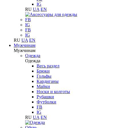
IG
RU
UA
EN
FB
IG
FB
IG
RU
UA
EN
Мужчинам
Мужчинам
Одежда
Одежда
Весь раздел
Брюки
Гольфы
Кардиганы
Майки
Носки и колготы
Рубашки
Футболки
FB
IG
RU
UA
EN
Обувь