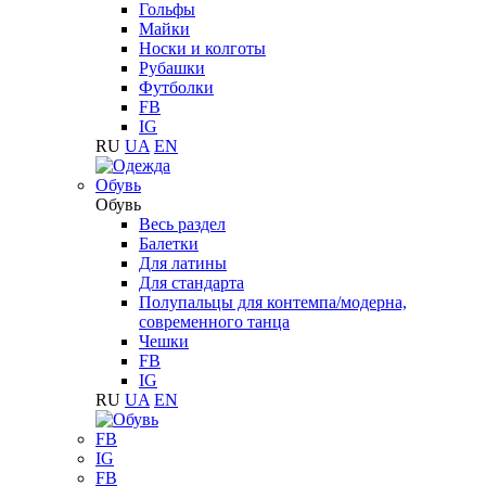
Гольфы
Майки
Носки и колготы
Рубашки
Футболки
FB
IG
RU
UA
EN
Обувь
Обувь
Весь раздел
Балетки
Для латины
Для стандарта
Полупальцы для контемпа/модерна,
современного танца
Чешки
FB
IG
RU
UA
EN
FB
IG
FB