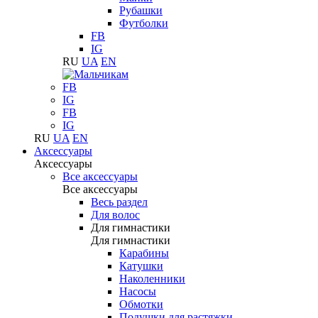
Рубашки
Футболки
FB
IG
RU
UA
EN
FB
IG
FB
IG
RU
UA
EN
Аксессуары
Аксессуары
Все аксессуары
Все аксессуары
Весь раздел
Для волос
Для гимнастики
Для гимнастики
Карабины
Катушки
Наколенники
Насосы
Обмотки
Подушки для растяжки