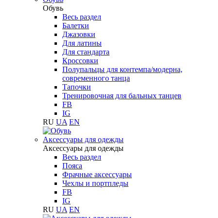
Обувь
Весь раздел
Балетки
Джазовки
Для латины
Для стандарта
Кроссовки
Полупальцы для контемпа/модерна,
современного танца
Тапочки
Тренировочная для бальных танцев
FB
IG
RU
UA
EN
Аксессуары для одежды
Аксессуары для одежды
Весь раздел
Пояса
Фрачные аксессуары
Чехлы и портпледы
FB
IG
RU
UA
EN