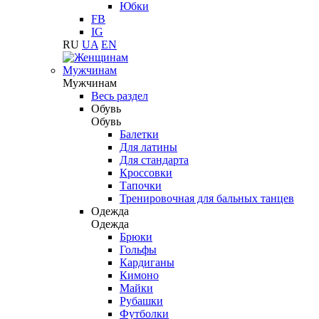
Юбки
FB
IG
RU
UA
EN
Мужчинам
Мужчинам
Весь раздел
Обувь
Обувь
Балетки
Для латины
Для стандарта
Кроссовки
Тапочки
Тренировочная для бальных танцев
Одежда
Одежда
Брюки
Гольфы
Кардиганы
Кимоно
Майки
Рубашки
Футболки