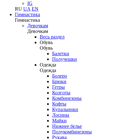
IG
RU
UA
EN
Гимнастика
Гимнастика
Девочкам
Девочкам
Весь раздел
Обувь
Обувь
Балетки
Получешки
Одежда
Одежда
Болеро
Брюки
Гетры
Колготы
Комбинезоны
Кофты
Купальники
Лосины
Майки
Нижнее белье
Полукомбинезоны
Рукава