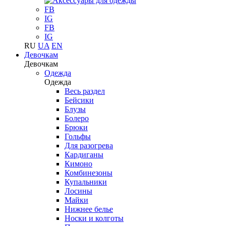
FB
IG
FB
IG
RU
UA
EN
Девочкам
Девочкам
Одежда
Одежда
Весь раздел
Бейсики
Блузы
Болеро
Брюки
Гольфы
Для разогрева
Кардиганы
Кимоно
Комбинезоны
Купальники
Лосины
Майки
Нижнее белье
Носки и колготы