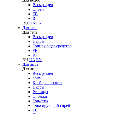
Для волос
Весь раздел
Спрей
FB
IG
RU
UA
EN
Для тела
Для тела
Весь раздел
Пудры
Тонирующее средство
FB
IG
RU
UA
EN
Для лица
Для лица
Весь раздел
Грим
Клей для ресниц
Пудры
Ресницы
Спонжи
Тон-стик
Фиксирующий спрей
FB