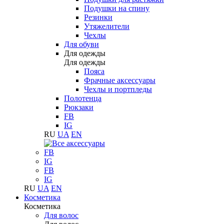
Подушки на спину
Резинки
Утяжелители
Чехлы
Для обуви
Для одежды
Для одежды
Пояса
Фрачные аксессуары
Чехлы и портпледы
Полотенца
Рюкзаки
FB
IG
RU
UA
EN
FB
IG
FB
IG
RU
UA
EN
Косметика
Косметика
Для волос