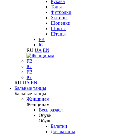
Рукава
Топы
Футболки
Хитоны
Шопенки
Шорты
Штаны
FB
IG
RU
UA
EN
FB
IG
FB
IG
RU
UA
EN
Бальные танцы
Бальные танцы
Женщинам
Женщинам
Весь раздел
Обувь
Обувь
Балетки
Для латины