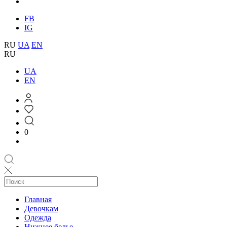
FB
IG
RU
UA
EN
RU
UA
EN
0
Главная
Девочкам
Одежда
Нижнее белье