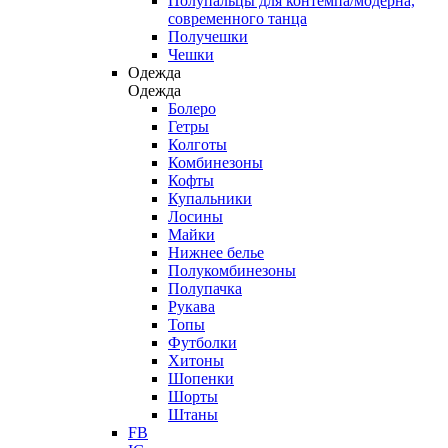
Полупальцы для контемпа/модерна,
современного танца
Получешки
Чешки
Одежда
Одежда
Болеро
Гетры
Колготы
Комбинезоны
Кофты
Купальники
Лосины
Майки
Нижнее белье
Полукомбинезоны
Полупачка
Рукава
Топы
Футболки
Хитоны
Шопенки
Шорты
Штаны
FB