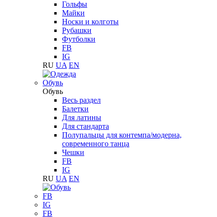
Гольфы
Майки
Носки и колготы
Рубашки
Футболки
FB
IG
RU
UA
EN
Обувь
Обувь
Весь раздел
Балетки
Для латины
Для стандарта
Полупальцы для контемпа/модерна,
современного танца
Чешки
FB
IG
RU
UA
EN
FB
IG
FB