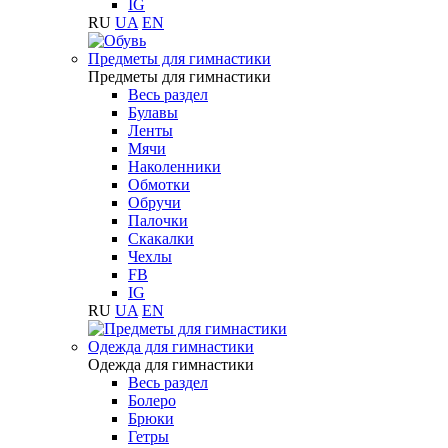
IG
RU
UA
EN
Предметы для гимнастики
Предметы для гимнастики
Весь раздел
Булавы
Ленты
Мячи
Наколенники
Обмотки
Обручи
Палочки
Скакалки
Чехлы
FB
IG
RU
UA
EN
Одежда для гимнастики
Одежда для гимнастики
Весь раздел
Болеро
Брюки
Гетры