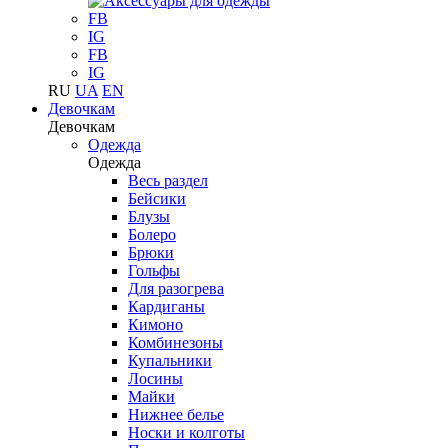
FB
IG
FB
IG
RU
UA
EN
Девочкам
Девочкам
Одежда
Одежда
Весь раздел
Бейсики
Блузы
Болеро
Брюки
Гольфы
Для разогрева
Кардиганы
Кимоно
Комбинезоны
Купальники
Лосины
Майки
Нижнее белье
Носки и колготы