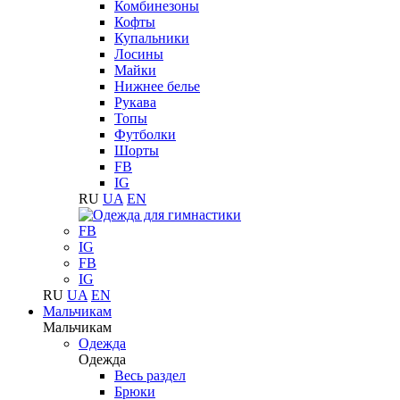
Комбинезоны
Кофты
Купальники
Лосины
Майки
Нижнее белье
Рукава
Топы
Футболки
Шорты
FB
IG
RU
UA
EN
FB
IG
FB
IG
RU
UA
EN
Мальчикам
Мальчикам
Одежда
Одежда
Весь раздел
Брюки