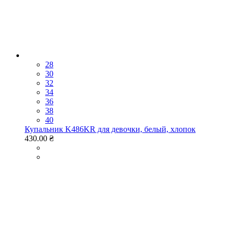
28
30
32
34
36
38
40
Купальник K486KR для девочки, белый, хлопок
430.00 ₴