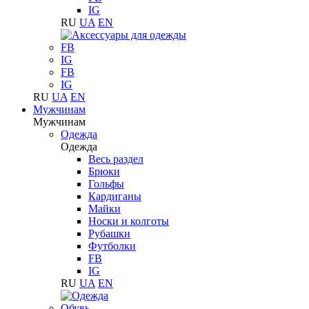
IG
RU
UA
EN
FB
IG
FB
IG
RU
UA
EN
Мужчинам
Мужчинам
Одежда
Одежда
Весь раздел
Брюки
Гольфы
Кардиганы
Майки
Носки и колготы
Рубашки
Футболки
FB
IG
RU
UA
EN
Обувь