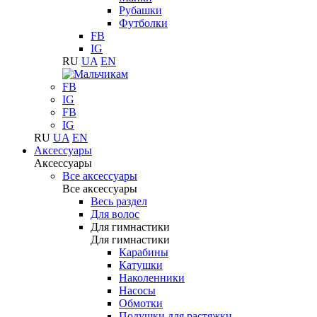
Рубашки
Футболки
FB
IG
RU
UA
EN
FB
IG
FB
IG
RU
UA
EN
Аксессуары
Аксессуары
Все аксессуары
Все аксессуары
Весь раздел
Для волос
Для гимнастики
Для гимнастики
Карабины
Катушки
Наколенники
Насосы
Обмотки
Подушки для растяжки