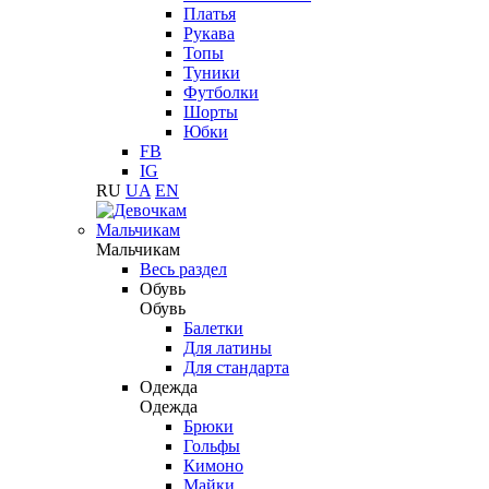
Платья
Рукава
Топы
Туники
Футболки
Шорты
Юбки
FB
IG
RU
UA
EN
Мальчикам
Мальчикам
Весь раздел
Обувь
Обувь
Балетки
Для латины
Для стандарта
Одежда
Одежда
Брюки
Гольфы
Кимоно
Майки