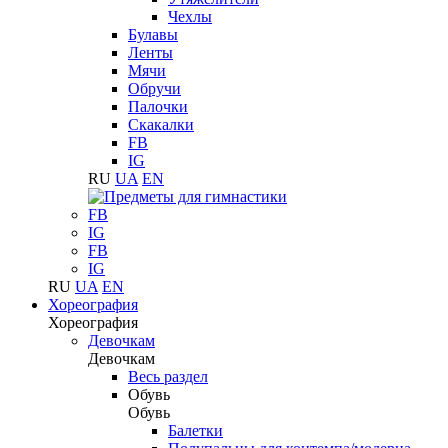
Чехлы
Булавы
Ленты
Мячи
Обручи
Палочки
Скакалки
FB
IG
RU
UA
EN
FB
IG
FB
IG
RU
UA
EN
Хореография
Хореография
Девочкам
Девочкам
Весь раздел
Обувь
Обувь
Балетки