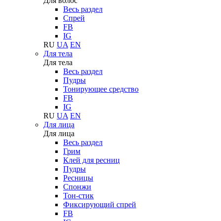
Для волос
Весь раздел
Спрей
FB
IG
RU
UA
EN
Для тела
Для тела
Весь раздел
Пудры
Тонирующее средство
FB
IG
RU
UA
EN
Для лица
Для лица
Весь раздел
Грим
Клей для ресниц
Пудры
Ресницы
Спонжи
Тон-стик
Фиксирующий спрей
FB