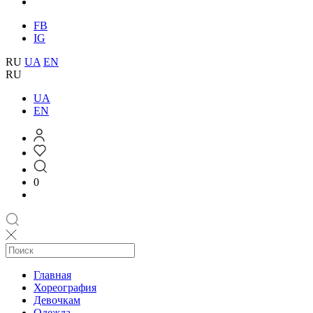
FB
IG
RU
UA
EN
RU
UA
EN
0
Главная
Хореография
Девочкам
Одежда