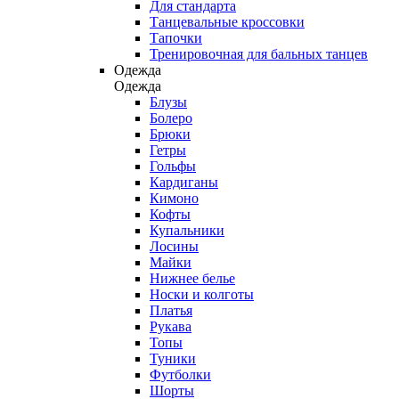
Для стандарта
Танцевальные кроссовки
Тапочки
Тренировочная для бальных танцев
Одежда
Одежда
Блузы
Болеро
Брюки
Гетры
Гольфы
Кардиганы
Кимоно
Кофты
Купальники
Лосины
Майки
Нижнее белье
Носки и колготы
Платья
Рукава
Топы
Туники
Футболки
Шорты