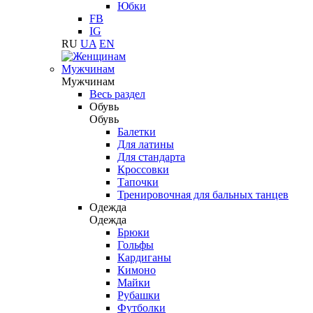
Юбки
FB
IG
RU
UA
EN
Мужчинам
Мужчинам
Весь раздел
Обувь
Обувь
Балетки
Для латины
Для стандарта
Кроссовки
Тапочки
Тренировочная для бальных танцев
Одежда
Одежда
Брюки
Гольфы
Кардиганы
Кимоно
Майки
Рубашки
Футболки