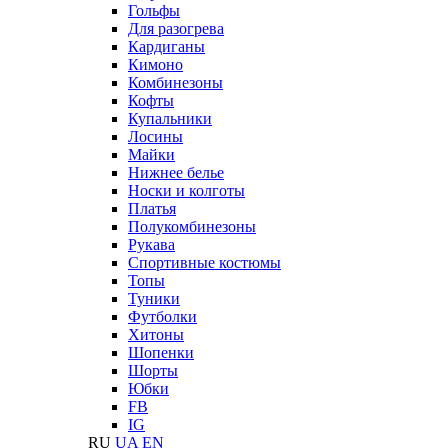
Гольфы
Для разогрева
Кардиганы
Кимоно
Комбинезоны
Кофты
Купальники
Лосины
Майки
Нижнее белье
Носки и колготы
Платья
Полукомбинезоны
Рукава
Спортивные костюмы
Топы
Туники
Футболки
Хитоны
Шопенки
Шорты
Юбки
FB
IG
RU
UA
EN