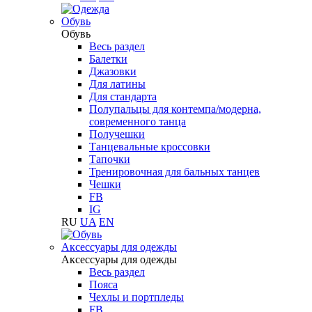
Обувь
Обувь
Весь раздел
Балетки
Джазовки
Для латины
Для стандарта
Полупальцы для контемпа/модерна,
современного танца
Получешки
Танцевальные кроссовки
Тапочки
Тренировочная для бальных танцев
Чешки
FB
IG
RU
UA
EN
Aксессуары для одежды
Aксессуары для одежды
Весь раздел
Пояса
Чехлы и портпледы
FB