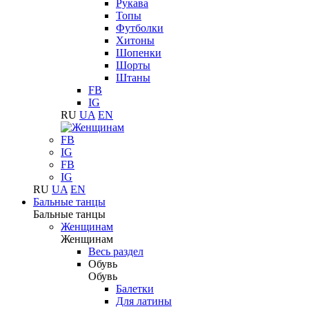
Рукава
Топы
Футболки
Хитоны
Шопенки
Шорты
Штаны
FB
IG
RU
UA
EN
FB
IG
FB
IG
RU
UA
EN
Бальные танцы
Бальные танцы
Женщинам
Женщинам
Весь раздел
Обувь
Обувь
Балетки
Для латины