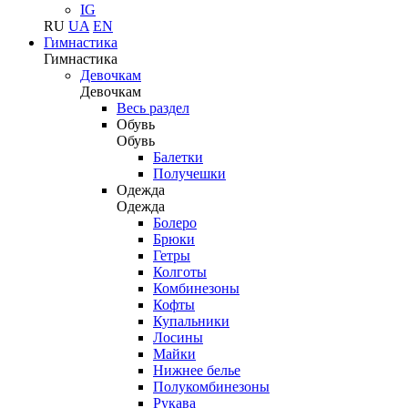
IG
RU
UA
EN
Гимнастика
Гимнастика
Девочкам
Девочкам
Весь раздел
Обувь
Обувь
Балетки
Получешки
Одежда
Одежда
Болеро
Брюки
Гетры
Колготы
Комбинезоны
Кофты
Купальники
Лосины
Майки
Нижнее белье
Полукомбинезоны
Рукава