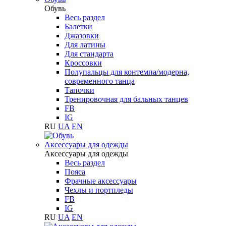
Обувь
Весь раздел
Балетки
Джазовки
Для латины
Для стандарта
Кроссовки
Полупальцы для контемпа/модерна,
современного танца
Тапочки
Тренировочная для бальных танцев
FB
IG
RU
UA
EN
Аксессуары для одежды
Аксессуары для одежды
Весь раздел
Пояса
Фрачные аксессуары
Чехлы и портпледы
FB
IG
RU
UA
EN