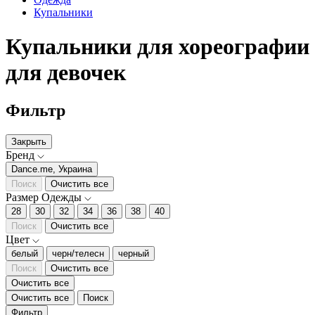
Купальники
Купальники для хореографии
для девочек
Фильтр
Закрыть
Бренд
Dance.me, Украина
Поиск
Очистить все
Размер Одежды
28
30
32
34
36
38
40
Поиск
Очистить все
Цвет
белый
черн/телесн
черный
Поиск
Очистить все
Очистить все
Очистить все
Поиск
Фильтр