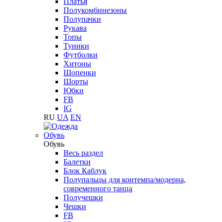
Платья
Полукомбинезоны
Полупачки
Рукава
Топы
Туники
Футболки
Хитоны
Шопенки
Шорты
Юбки
FB
IG
RU
UA
EN
Обувь
Обувь
Весь раздел
Балетки
Блок Каблук
Полупальцы для контемпа/модерна,
современного танца
Получешки
Чешки
FB