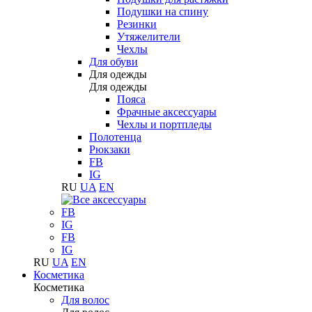
Подушки на спину
Резинки
Утяжелители
Чехлы
Для обуви
Для одежды
Для одежды
Пояса
Фрачные аксессуары
Чехлы и портпледы
Полотенца
Рюкзаки
FB
IG
RU
UA
EN
FB
IG
FB
IG
RU
UA
EN
Косметика
Косметика
Для волос