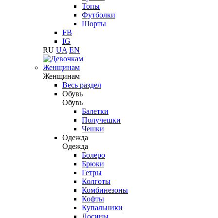
Топы
Футболки
Шорты
FB
IG
RU
UA
EN
Женщинам
Женщинам
Весь раздел
Обувь
Обувь
Балетки
Получешки
Чешки
Одежда
Одежда
Болеро
Брюки
Гетры
Колготы
Комбинезоны
Кофты
Купальники
Лосины