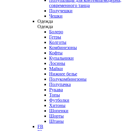
Полупальцы для контемпа/модерна,
современного танца
Получешки
Чешки
Одежда
Одежда
Болеро
Гетры
Колготы
Комбинезоны
Кофты
Купальники
Лосины
Майки
Нижнее белье
Полукомбинезоны
Полупачка
Рукава
Топы
Футболки
Хитоны
Шопенки
Шорты
Штаны
FB