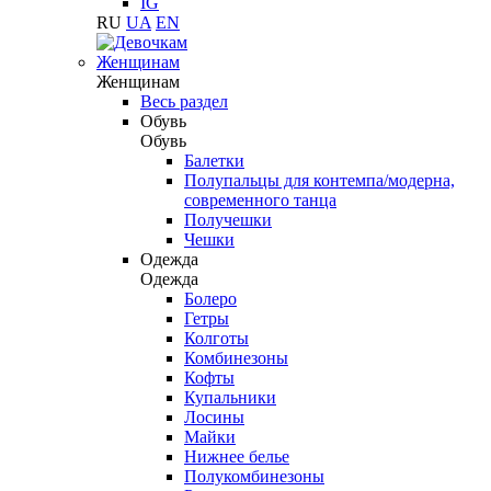
IG
RU
UA
EN
Женщинам
Женщинам
Весь раздел
Обувь
Обувь
Балетки
Полупальцы для контемпа/модерна,
современного танца
Получешки
Чешки
Одежда
Одежда
Болеро
Гетры
Колготы
Комбинезоны
Кофты
Купальники
Лосины
Майки
Нижнее белье
Полукомбинезоны