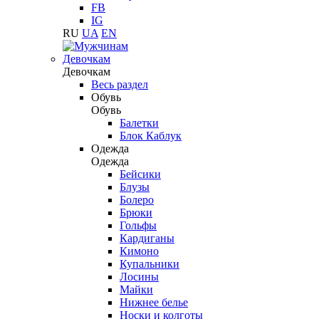
FB
IG
RU
UA
EN
Девочкам
Девочкам
Весь раздел
Обувь
Обувь
Балетки
Блок Каблук
Одежда
Одежда
Бейсики
Блузы
Болеро
Брюки
Гольфы
Кардиганы
Кимоно
Купальники
Лосины
Майки
Нижнее белье
Носки и колготы