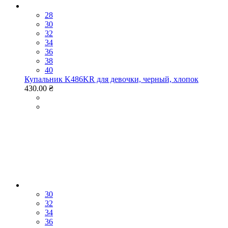
28
30
32
34
36
38
40
Купальник K486KR для девочки, черный, хлопок
430.00 ₴
30
32
34
36