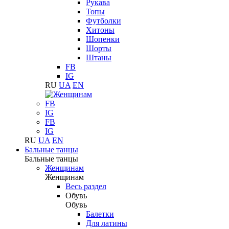
Рукава
Топы
Футболки
Хитоны
Шопенки
Шорты
Штаны
FB
IG
RU
UA
EN
FB
IG
FB
IG
RU
UA
EN
Бальные танцы
Бальные танцы
Женщинам
Женщинам
Весь раздел
Обувь
Обувь
Балетки
Для латины