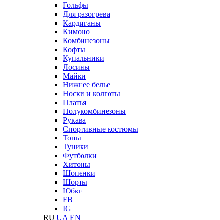
Гольфы
Для разогрева
Кардиганы
Кимоно
Комбинезоны
Кофты
Купальники
Лосины
Майки
Нижнее белье
Носки и колготы
Платья
Полукомбинезоны
Рукава
Спортивные костюмы
Топы
Туники
Футболки
Хитоны
Шопенки
Шорты
Юбки
FB
IG
RU
UA
EN