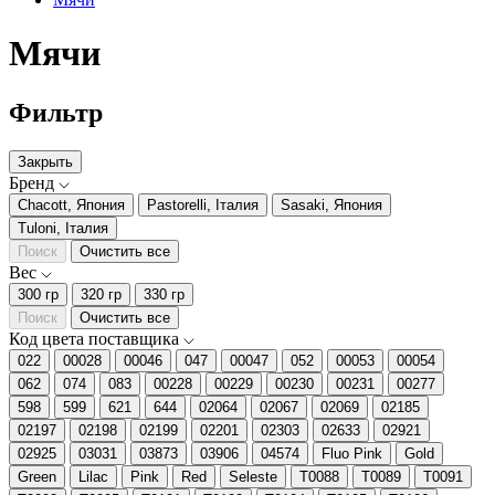
Мячи
Фильтр
Закрыть
Бренд
Chacott, Япония
Pastorelli, Італия
Sasaki, Япония
Tuloni, Італия
Поиск
Очистить все
Вес
300 гр
320 гр
330 гр
Поиск
Очистить все
Код цвета поставщика
022
00028
00046
047
00047
052
00053
00054
062
074
083
00228
00229
00230
00231
00277
598
599
621
644
02064
02067
02069
02185
02197
02198
02199
02201
02303
02633
02921
02925
03031
03873
03906
04574
Fluo Pink
Gold
Green
Lilac
Pink
Red
Seleste
T0088
T0089
T0091