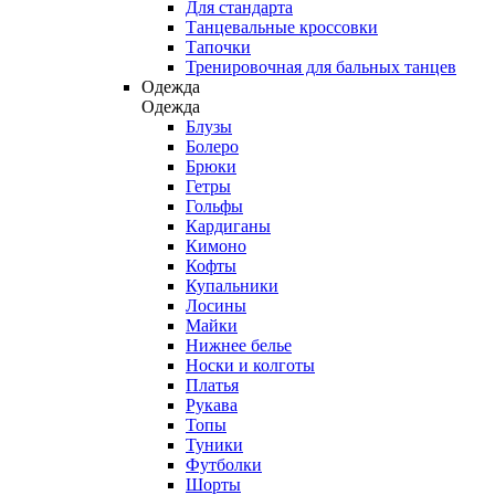
Для стандарта
Танцевальные кроссовки
Тапочки
Тренировочная для бальных танцев
Одежда
Одежда
Блузы
Болеро
Брюки
Гетры
Гольфы
Кардиганы
Кимоно
Кофты
Купальники
Лосины
Майки
Нижнее белье
Носки и колготы
Платья
Рукава
Топы
Туники
Футболки
Шорты