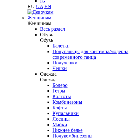
IG
RU
UA
EN
Женщинам
Женщинам
Весь раздел
Обувь
Обувь
Балетки
Полупальцы для контемпа/модерна,
современного танца
Получешки
Чешки
Одежда
Одежда
Болеро
Гетры
Колготы
Комбинезоны
Кофты
Купальники
Лосины
Майки
Нижнее белье
Полукомбинезоны