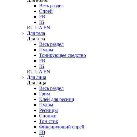
Для волос
Весь раздел
Спрей
FB
IG
RU
UA
EN
Для тела
Для тела
Весь раздел
Пудры
Тонирующее средство
FB
IG
RU
UA
EN
Для лица
Для лица
Весь раздел
Грим
Клей для ресниц
Пудры
Ресницы
Спонжи
Тон-стик
Фиксирующий спрей
FB