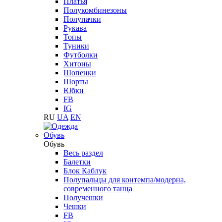
Платья
Полукомбинезоны
Полупачки
Рукава
Топы
Туники
Футболки
Хитоны
Шопенки
Шорты
Юбки
FB
IG
RU
UA
EN
Обувь
Обувь
Весь раздел
Балетки
Блок Каблук
Полупальцы для контемпа/модерна,
современного танца
Получешки
Чешки
FB