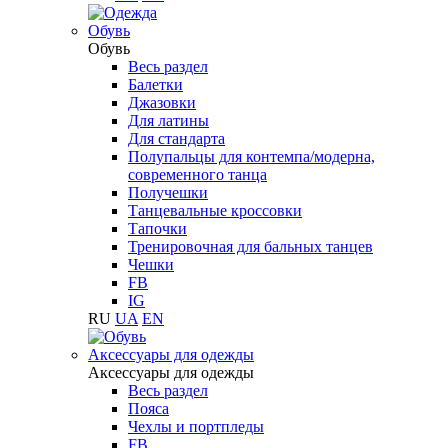
Обувь
Обувь
Весь раздел
Балетки
Джазовки
Для латины
Для стандарта
Полупальцы для контемпа/модерна,
современного танца
Получешки
Танцевальные кроссовки
Тапочки
Тренировочная для бальных танцев
Чешки
FB
IG
RU
UA
EN
Aксессуары для одежды
Aксессуары для одежды
Весь раздел
Пояса
Чехлы и портпледы
FB