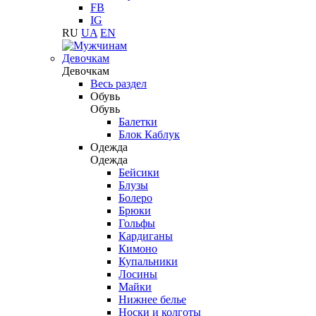
FB
IG
RU
UA
EN
Девочкам
Девочкам
Весь раздел
Обувь
Обувь
Балетки
Блок Каблук
Одежда
Одежда
Бейсики
Блузы
Болеро
Брюки
Гольфы
Кардиганы
Кимоно
Купальники
Лосины
Майки
Нижнее белье
Носки и колготы