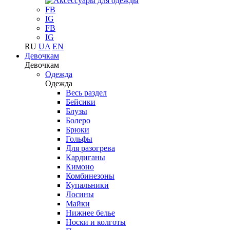
FB
IG
FB
IG
RU
UA
EN
Девочкам
Девочкам
Одежда
Одежда
Весь раздел
Бейсики
Блузы
Болеро
Брюки
Гольфы
Для разогрева
Кардиганы
Кимоно
Комбинезоны
Купальники
Лосины
Майки
Нижнее белье
Носки и колготы