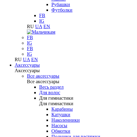
Рубашки
Футболки
FB
IG
RU
UA
EN
FB
IG
FB
IG
RU
UA
EN
Аксессуары
Аксессуары
Все аксессуары
Все аксессуары
Весь раздел
Для волос
Для гимнастики
Для гимнастики
Карабины
Катушки
Наколенники
Насосы
Обмотки
Подушки для растяжки