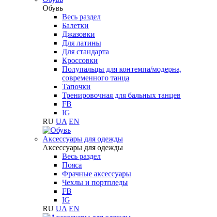
Обувь
Весь раздел
Балетки
Джазовки
Для латины
Для стандарта
Кроссовки
Полупальцы для контемпа/модерна,
современного танца
Тапочки
Тренировочная для бальных танцев
FB
IG
RU
UA
EN
Аксессуары для одежды
Аксессуары для одежды
Весь раздел
Пояса
Фрачные аксессуары
Чехлы и портпледы
FB
IG
RU
UA
EN