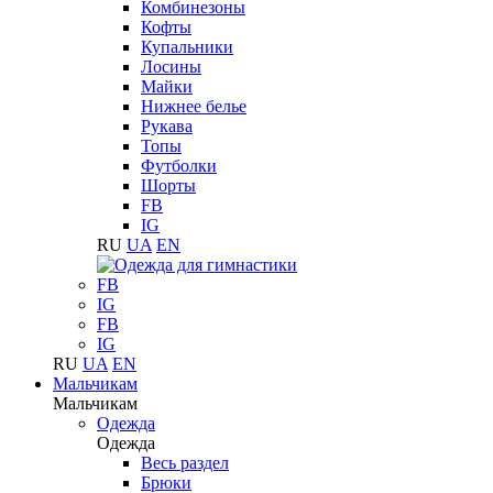
Комбинезоны
Кофты
Купальники
Лосины
Майки
Нижнее белье
Рукава
Топы
Футболки
Шорты
FB
IG
RU
UA
EN
FB
IG
FB
IG
RU
UA
EN
Мальчикам
Мальчикам
Одежда
Одежда
Весь раздел
Брюки