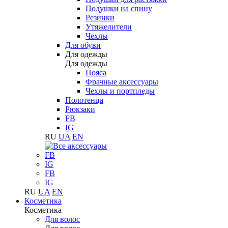
Подушки на спину
Резинки
Утяжелители
Чехлы
Для обуви
Для одежды
Для одежды
Пояса
Фрачные аксессуары
Чехлы и портпледы
Полотенца
Рюкзаки
FB
IG
RU
UA
EN
FB
IG
FB
IG
RU
UA
EN
Косметика
Косметика
Для волос