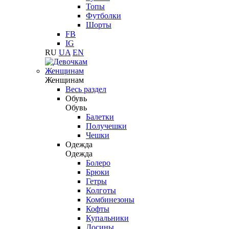
Топы
Футболки
Шорты
FB
IG
RU
UA
EN
Женщинам
Женщинам
Весь раздел
Обувь
Обувь
Балетки
Получешки
Чешки
Одежда
Одежда
Болеро
Брюки
Гетры
Колготы
Комбинезоны
Кофты
Купальники
Лосины