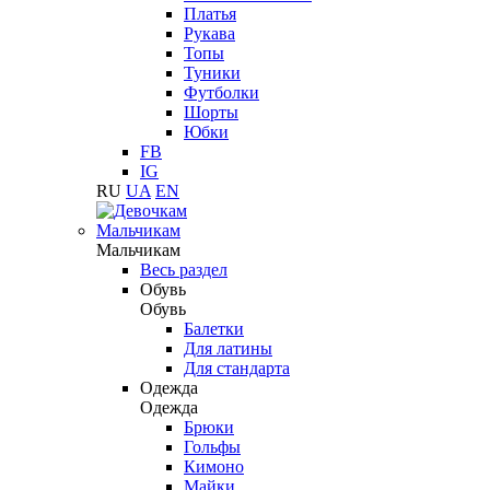
Платья
Рукава
Топы
Туники
Футболки
Шорты
Юбки
FB
IG
RU
UA
EN
Мальчикам
Мальчикам
Весь раздел
Обувь
Обувь
Балетки
Для латины
Для стандарта
Одежда
Одежда
Брюки
Гольфы
Кимоно
Майки