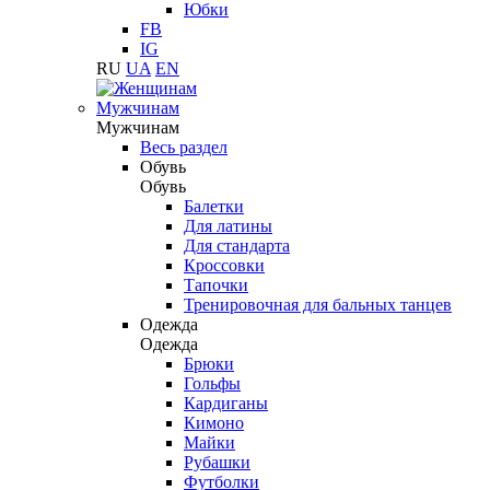
Юбки
FB
IG
RU
UA
EN
Мужчинам
Мужчинам
Весь раздел
Обувь
Обувь
Балетки
Для латины
Для стандарта
Кроссовки
Тапочки
Тренировочная для бальных танцев
Одежда
Одежда
Брюки
Гольфы
Кардиганы
Кимоно
Майки
Рубашки
Футболки