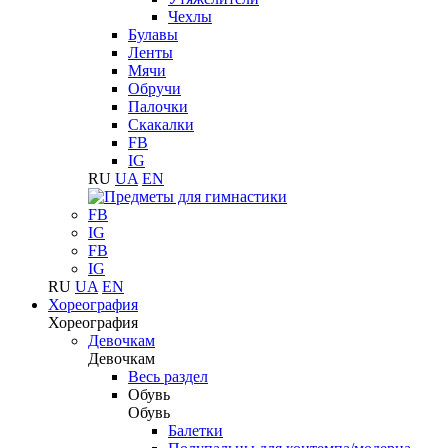
Чехлы
Булавы
Ленты
Мячи
Обручи
Палочки
Скакалки
FB
IG
RU
UA
EN
FB
IG
FB
IG
RU
UA
EN
Хореография
Хореография
Девочкам
Девочкам
Весь раздел
Обувь
Обувь
Балетки