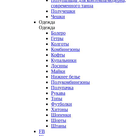
Полупальцы для контемпа/модерна,
современного танца
Получешки
Чешки
Одежда
Одежда
Болеро
Гетры
Колготы
Комбинезоны
Кофты
Купальники
Лосины
Майки
Нижнее белье
Полукомбинезоны
Полупачка
Рукава
Топы
Футболки
Хитоны
Шопенки
Шорты
Штаны
FB