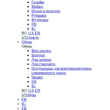
Гольфы
Майки
Носки и колготы
Рубашки
Футболки
FB
IG
RU
UA
EN
Обувь
Обувь
Весь раздел
Балетки
Для латины
Для стандарта
Полупальцы для контемпа/модерна,
современного танца
Чешки
FB
IG
RU
UA
EN
FB
IG
FB