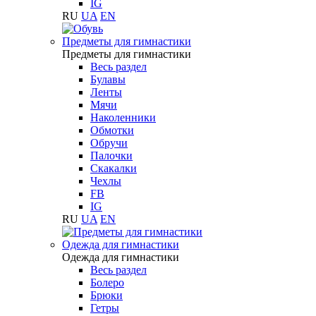
IG
RU
UA
EN
Предметы для гимнастики
Предметы для гимнастики
Весь раздел
Булавы
Ленты
Мячи
Наколенники
Обмотки
Обручи
Палочки
Скакалки
Чехлы
FB
IG
RU
UA
EN
Одежда для гимнастики
Одежда для гимнастики
Весь раздел
Болеро
Брюки
Гетры