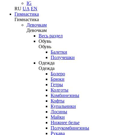
IG
RU
UA
EN
Гимнастика
Гимнастика
Девочкам
Девочкам
Весь раздел
Обувь
Обувь
Балетки
Получешки
Одежда
Одежда
Болеро
Брюки
Гетры
Колготы
Комбинезоны
Кофты
Купальники
Лосины
Майки
Нижнее белье
Полукомбинезоны
Рукава