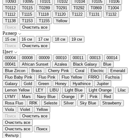
T0093
T0095
T0101
T0102
T0104
T0105
T0106
T0112
T0115
T0289
T0291
T0292
T0869
T1004
T1112
T1115
T1118
T1120
T1122
T1131
T1132
T1138
T1153
T1155
Yellow
Поиск
Очистить все
Размер
15 см
16 см
17 см
18 см
19 см
Поиск
Очистить все
Цвет
00004
00008
00009
00010
00011
00013
00014
00041
African Sunset
Azalea
Black Galaxy
Blue
Blue Zircon
Brass
Cherry Pink
Coral
Electric
Emerald
Fluo Baby Pink
Fluo Pink
Fluo Yellow
FRRО
Fuchsia
Galaxy
Gold
Green
Honey
Hyathince
Jupiter
Lemon Yellow
LEY
LIBU
Light Blue
Light Orange
Lilac
LYMY
Mars
Navy Blue
Orange
P
Pink
Red
Rosa Fluo
RRK
Seleste
Silver
Sky Blue
Strawberry
Viola
Violet
Yellow
Поиск
Очистить все
Очистить все
Очистить все
Поиск
Фильтр