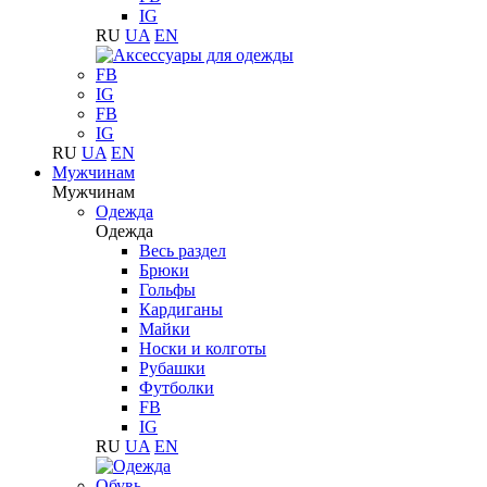
IG
RU
UA
EN
FB
IG
FB
IG
RU
UA
EN
Мужчинам
Мужчинам
Одежда
Одежда
Весь раздел
Брюки
Гольфы
Кардиганы
Майки
Носки и колготы
Рубашки
Футболки
FB
IG
RU
UA
EN
Обувь