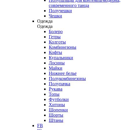
Полупальцы для контемпа/модерна,
современного танца
Получешки
Чешки
Одежда
Одежда
Болеро
Гетры
Колготы
Комбинезоны
Кофты
Купальники
Лосины
Майки
Нижнее белье
Полукомбинезоны
Полупачка
Рукава
Топы
Футболки
Хитоны
Шопенки
Шорты
Штаны
FB