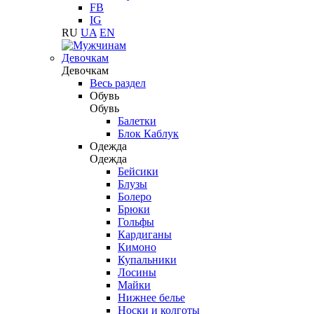
FB
IG
RU
UA
EN
Девочкам
Девочкам
Весь раздел
Обувь
Обувь
Балетки
Блок Каблук
Одежда
Одежда
Бейсики
Блузы
Болеро
Брюки
Гольфы
Кардиганы
Кимоно
Купальники
Лосины
Майки
Нижнее белье
Носки и колготы