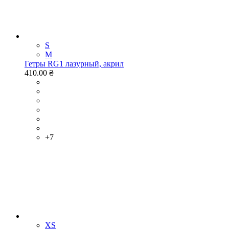
S
M
Гетры RG1 лазурный, акрил
410.00 ₴
+7
XS