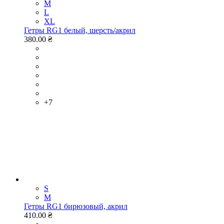
M
L
XL
Гетры RG1 белый, шерсть/акрил
380.00 ₴
+7
S
M
Гетры RG1 бирюзовый, акрил
410.00 ₴