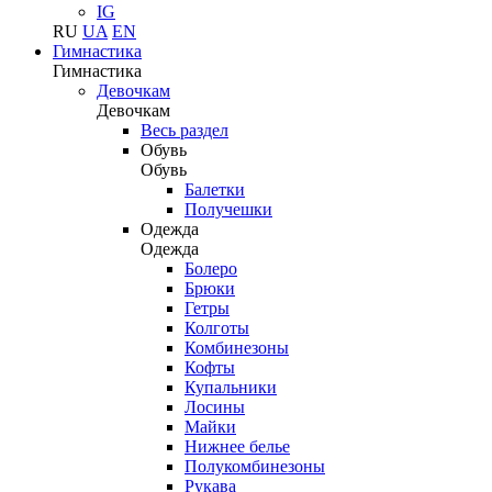
IG
RU
UA
EN
Гимнастика
Гимнастика
Девочкам
Девочкам
Весь раздел
Обувь
Обувь
Балетки
Получешки
Одежда
Одежда
Болеро
Брюки
Гетры
Колготы
Комбинезоны
Кофты
Купальники
Лосины
Майки
Нижнее белье
Полукомбинезоны
Рукава