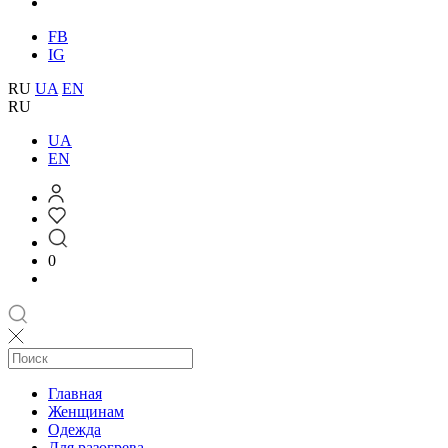
FB
IG
RU
UA
EN
RU
UA
EN
0
Главная
Женщинам
Одежда
Для разогрева