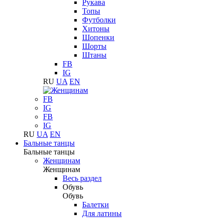
Рукава
Топы
Футболки
Хитоны
Шопенки
Шорты
Штаны
FB
IG
RU
UA
EN
FB
IG
FB
IG
RU
UA
EN
Бальные танцы
Бальные танцы
Женщинам
Женщинам
Весь раздел
Обувь
Обувь
Балетки
Для латины