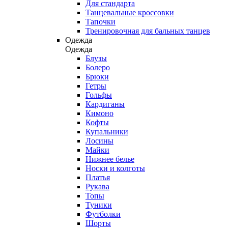
Для стандарта
Танцевальные кроссовки
Тапочки
Тренировочная для бальных танцев
Одежда
Одежда
Блузы
Болеро
Брюки
Гетры
Гольфы
Кардиганы
Кимоно
Кофты
Купальники
Лосины
Майки
Нижнее белье
Носки и колготы
Платья
Рукава
Топы
Туники
Футболки
Шорты