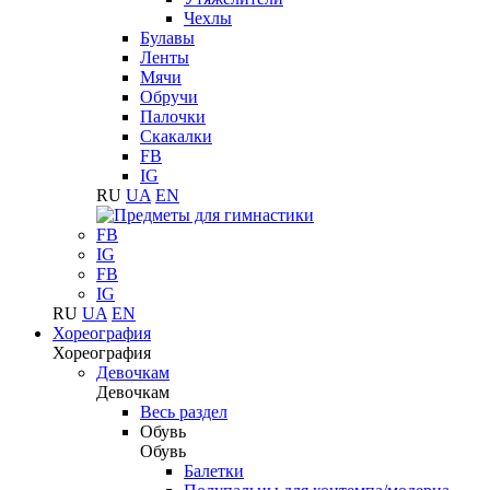
Чехлы
Булавы
Ленты
Мячи
Обручи
Палочки
Скакалки
FB
IG
RU
UA
EN
FB
IG
FB
IG
RU
UA
EN
Хореография
Хореография
Девочкам
Девочкам
Весь раздел
Обувь
Обувь
Балетки