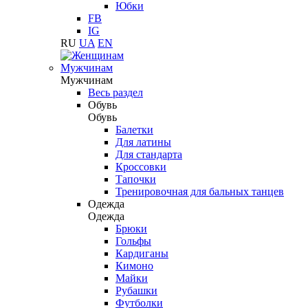
Юбки
FB
IG
RU
UA
EN
Мужчинам
Мужчинам
Весь раздел
Обувь
Обувь
Балетки
Для латины
Для стандарта
Кроссовки
Тапочки
Тренировочная для бальных танцев
Одежда
Одежда
Брюки
Гольфы
Кардиганы
Кимоно
Майки
Рубашки
Футболки