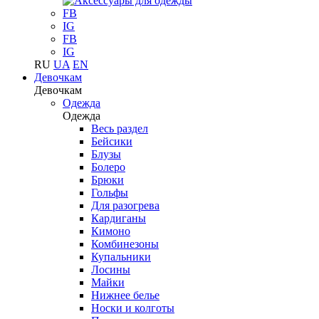
FB
IG
FB
IG
RU
UA
EN
Девочкам
Девочкам
Одежда
Одежда
Весь раздел
Бейсики
Блузы
Болеро
Брюки
Гольфы
Для разогрева
Кардиганы
Кимоно
Комбинезоны
Купальники
Лосины
Майки
Нижнее белье
Носки и колготы