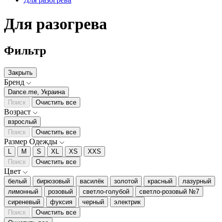
Для разогрева
Фильтр
Закрыть
Бренд
Dance.me, Украина
Поиск
Очистить все
Возраст
взрослый
Поиск
Очистить все
Размер Одежды
L
M
S
XL
XS
XXS
Поиск
Очистить все
Цвет
белый
бирюзовый
василёк
золотой
красный
лазурный
лимонный
розовый
светло-голубой
светло-розовый №7
сиреневый
фуксия
черный
электрик
Поиск
Очистить все