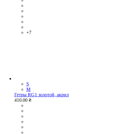
+7
S
M
Гетры RG1 золотой, акрил
410.00 ₴