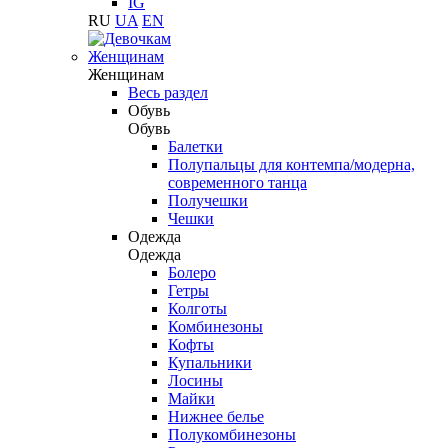
IG
RU
UA
EN
Женщинам
Женщинам
Весь раздел
Обувь
Обувь
Балетки
Полупальцы для контемпа/модерна,
современного танца
Получешки
Чешки
Одежда
Одежда
Болеро
Гетры
Колготы
Комбинезоны
Кофты
Купальники
Лосины
Майки
Нижнее белье
Полукомбинезоны