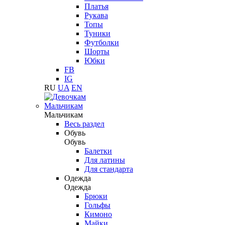
Платья
Рукава
Топы
Туники
Футболки
Шорты
Юбки
FB
IG
RU
UA
EN
Мальчикам
Мальчикам
Весь раздел
Обувь
Обувь
Балетки
Для латины
Для стандарта
Одежда
Одежда
Брюки
Гольфы
Кимоно
Майки