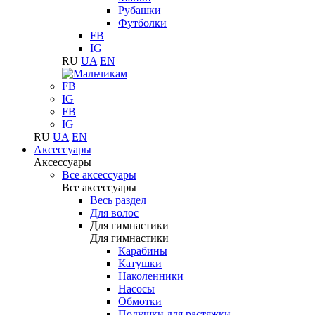
Рубашки
Футболки
FB
IG
RU
UA
EN
FB
IG
FB
IG
RU
UA
EN
Аксессуары
Аксессуары
Все аксессуары
Все аксессуары
Весь раздел
Для волос
Для гимнастики
Для гимнастики
Карабины
Катушки
Наколенники
Насосы
Обмотки
Подушки для растяжки