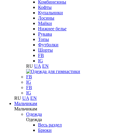
Комбинезоны
Кофты
Купальники
Лосины
Майки
Нижнее белье
Рукава
Топы
Футболки
Шорты
FB
IG
RU
UA
EN
FB
IG
FB
IG
RU
UA
EN
Мальчикам
Мальчикам
Одежда
Одежда
Весь раздел
Брюки