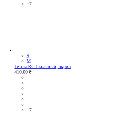
+7
S
M
Гетры RG1 красный, акрил
410.00 ₴
+7