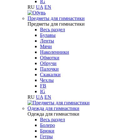
IG
RU
UA
EN
Предметы для гимнастики
Предметы для гимнастики
Весь раздел
Булавы
Ленты
Мячи
Наколенники
Обмотки
Обручи
Палочки
Скакалки
Чехлы
FB
IG
RU
UA
EN
Одежда для гимнастики
Одежда для гимнастики
Весь раздел
Болеро
Брюки
Гетры