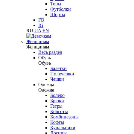
Топы
Футболки
Шорты
FB
IG
RU
UA
EN
Женщинам
Женщинам
Весь раздел
Обувь
Обувь
Балетки
Получешки
Чешки
Одежда
Одежда
Болеро
Брюки
Гетры
Колготы
Комбинезоны
Кофты
Купальники
Лосины