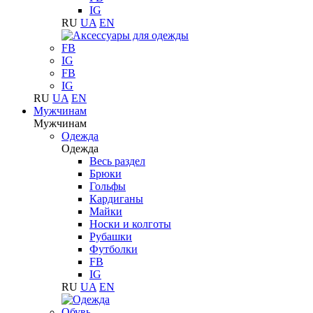
IG
RU
UA
EN
FB
IG
FB
IG
RU
UA
EN
Мужчинам
Мужчинам
Одежда
Одежда
Весь раздел
Брюки
Гольфы
Кардиганы
Майки
Носки и колготы
Рубашки
Футболки
FB
IG
RU
UA
EN
Обувь