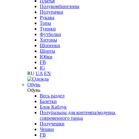
Платья
Полукомбинезоны
Полупачки
Рукава
Топы
Туники
Футболки
Хитоны
Шопенки
Шорты
Юбки
FB
IG
RU
UA
EN
Обувь
Обувь
Весь раздел
Балетки
Блок Каблук
Полупальцы для контемпа/модерна,
современного танца
Получешки
Чешки
FB