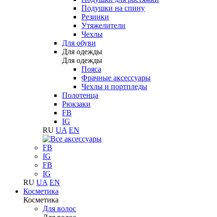
Подушки на спину
Резинки
Утяжелители
Чехлы
Для обуви
Для одежды
Для одежды
Пояса
Фрачные аксессуары
Чехлы и портпледы
Полотенца
Рюкзаки
FB
IG
RU
UA
EN
FB
IG
FB
IG
RU
UA
EN
Косметика
Косметика
Для волос