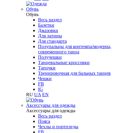
Обувь
Обувь
Весь раздел
Балетки
Джазовки
Для латины
Для стандарта
Полупальцы для контемпа/модерна,
современного танца
Получешки
Танцевальные кроссовки
Тапочки
Тренировочная для бальных танцев
Чешки
FB
IG
RU
UA
EN
Aксессуары для одежды
Aксессуары для одежды
Весь раздел
Пояса
Чехлы и портпледы
FB