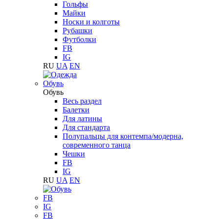
Гольфы
Майки
Носки и колготы
Рубашки
Футболки
FB
IG
RU
UA
EN
Обувь
Обувь
Весь раздел
Балетки
Для латины
Для стандарта
Полупальцы для контемпа/модерна,
современного танца
Чешки
FB
IG
RU
UA
EN
FB
IG
FB