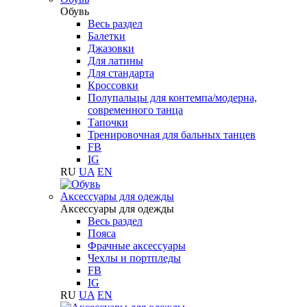
Обувь
Весь раздел
Балетки
Джазовки
Для латины
Для стандарта
Кроссовки
Полупальцы для контемпа/модерна,
современного танца
Тапочки
Тренировочная для бальных танцев
FB
IG
RU
UA
EN
Аксессуары для одежды
Аксессуары для одежды
Весь раздел
Пояса
Фрачные аксессуары
Чехлы и портпледы
FB
IG
RU
UA
EN