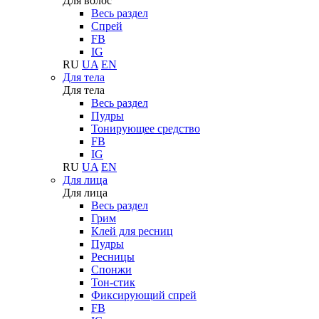
Для волос
Весь раздел
Спрей
FB
IG
RU
UA
EN
Для тела
Для тела
Весь раздел
Пудры
Тонирующее средство
FB
IG
RU
UA
EN
Для лица
Для лица
Весь раздел
Грим
Клей для ресниц
Пудры
Ресницы
Спонжи
Тон-стик
Фиксирующий спрей
FB