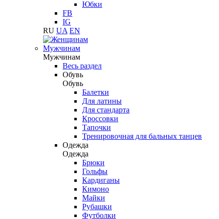
Юбки
FB
IG
RU
UA
EN
Мужчинам
Мужчинам
Весь раздел
Обувь
Обувь
Балетки
Для латины
Для стандарта
Кроссовки
Тапочки
Тренировочная для бальных танцев
Одежда
Одежда
Брюки
Гольфы
Кардиганы
Кимоно
Майки
Рубашки
Футболки