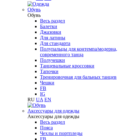
Обувь
Обувь
Весь раздел
Балетки
Джазовки
Для латины
Для стандарта
Полупальцы для контемпа/модерна,
современного танца
Получешки
Танцевальные кроссовки
Тапочки
Тренировочная для бальных танцев
Чешки
FB
IG
RU
UA
EN
Aксессуары для одежды
Aксессуары для одежды
Весь раздел
Пояса
Чехлы и портпледы
FB