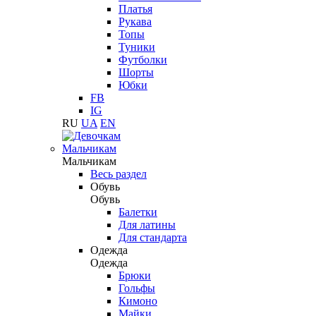
Платья
Рукава
Топы
Туники
Футболки
Шорты
Юбки
FB
IG
RU
UA
EN
Мальчикам
Мальчикам
Весь раздел
Обувь
Обувь
Балетки
Для латины
Для стандарта
Одежда
Одежда
Брюки
Гольфы
Кимоно
Майки