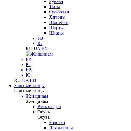
Рукава
Топы
Футболки
Хитоны
Шопенки
Шорты
Штаны
FB
IG
RU
UA
EN
FB
IG
FB
IG
RU
UA
EN
Бальные танцы
Бальные танцы
Женщинам
Женщинам
Весь раздел
Обувь
Обувь
Балетки
Для латины