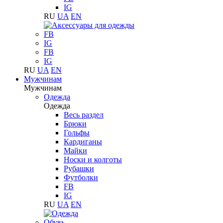
IG
RU
UA
EN
FB
IG
FB
IG
RU
UA
EN
Мужчинам
Мужчинам
Одежда
Одежда
Весь раздел
Брюки
Гольфы
Кардиганы
Майки
Носки и колготы
Рубашки
Футболки
FB
IG
RU
UA
EN
Обувь