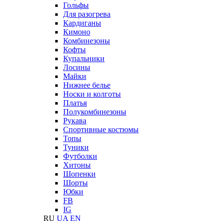
Гольфы
Для разогрева
Кардиганы
Кимоно
Комбинезоны
Кофты
Купальники
Лосины
Майки
Нижнее белье
Носки и колготы
Платья
Полукомбинезоны
Рукава
Спортивные костюмы
Топы
Туники
Футболки
Хитоны
Шопенки
Шорты
Юбки
FB
IG
RU
UA
EN