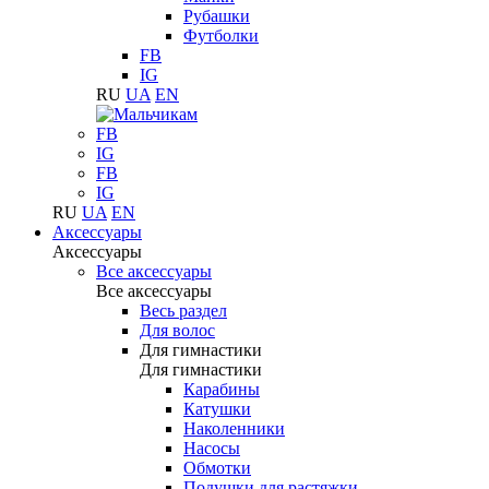
Рубашки
Футболки
FB
IG
RU
UA
EN
FB
IG
FB
IG
RU
UA
EN
Аксессуары
Аксессуары
Все аксессуары
Все аксессуары
Весь раздел
Для волос
Для гимнастики
Для гимнастики
Карабины
Катушки
Наколенники
Насосы
Обмотки
Подушки для растяжки