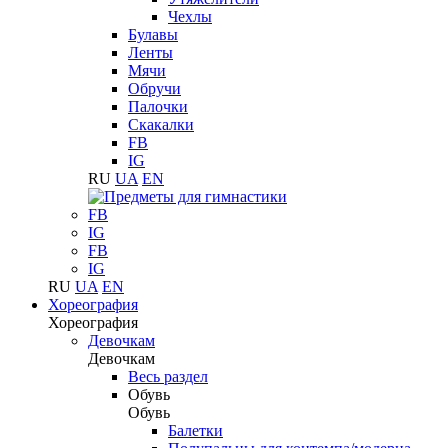
Чехлы
Булавы
Ленты
Мячи
Обручи
Палочки
Скакалки
FB
IG
RU
UA
EN
FB
IG
FB
IG
RU
UA
EN
Хореография
Хореография
Девочкам
Девочкам
Весь раздел
Обувь
Обувь
Балетки