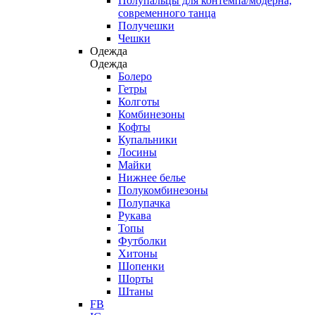
Полупальцы для контемпа/модерна,
современного танца
Получешки
Чешки
Одежда
Одежда
Болеро
Гетры
Колготы
Комбинезоны
Кофты
Купальники
Лосины
Майки
Нижнее белье
Полукомбинезоны
Полупачка
Рукава
Топы
Футболки
Хитоны
Шопенки
Шорты
Штаны
FB