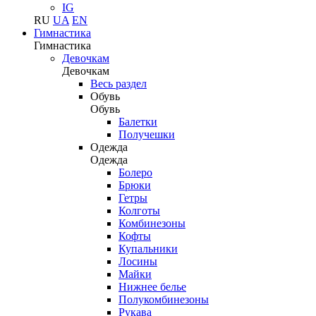
IG
RU
UA
EN
Гимнастика
Гимнастика
Девочкам
Девочкам
Весь раздел
Обувь
Обувь
Балетки
Получешки
Одежда
Одежда
Болеро
Брюки
Гетры
Колготы
Комбинезоны
Кофты
Купальники
Лосины
Майки
Нижнее белье
Полукомбинезоны
Рукава