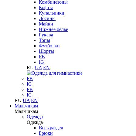
Комбинезоны
Кофты
Купальники
Лосины
Майки
Нижнее белье
Рукава
Топы
Футболки
Шорты
FB
IG
RU
UA
EN
FB
IG
FB
IG
RU
UA
EN
Мальчикам
Мальчикам
Одежда
Одежда
Весь раздел
Брюки