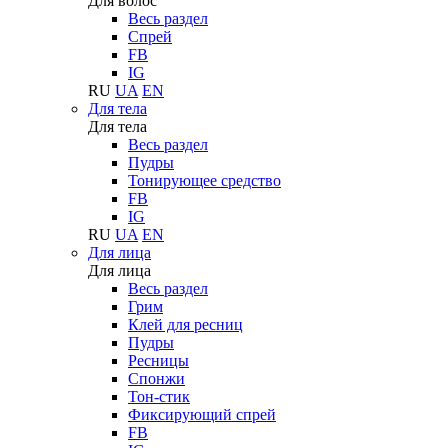
Для волос
Весь раздел
Спрей
FB
IG
RU
UA
EN
Для тела
Для тела
Весь раздел
Пудры
Тонирующее средство
FB
IG
RU
UA
EN
Для лица
Для лица
Весь раздел
Грим
Клей для ресниц
Пудры
Ресницы
Спонжи
Тон-стик
Фиксирующий спрей
FB