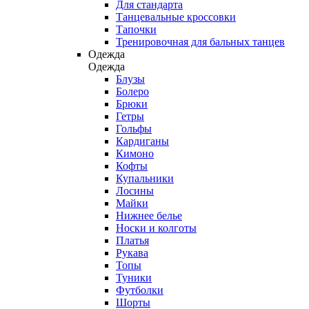
Для стандарта
Танцевальные кроссовки
Тапочки
Тренировочная для бальных танцев
Одежда
Одежда
Блузы
Болеро
Брюки
Гетры
Гольфы
Кардиганы
Кимоно
Кофты
Купальники
Лосины
Майки
Нижнее белье
Носки и колготы
Платья
Рукава
Топы
Туники
Футболки
Шорты