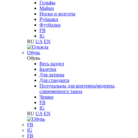
Гольфы
Майки
Носки и колготы
Рубашки
Футболки
FB
IG
RU
UA
EN
Обувь
Обувь
Весь раздел
Балетки
Для латины
Для стандарта
Полупальцы для контемпа/модерна,
современного танца
Чешки
FB
IG
RU
UA
EN
FB
IG
FB