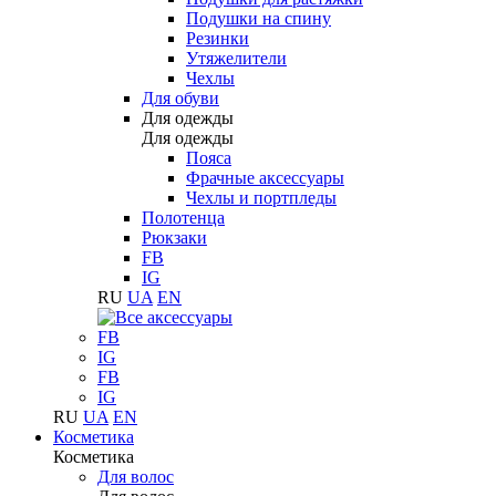
Подушки на спину
Резинки
Утяжелители
Чехлы
Для обуви
Для одежды
Для одежды
Пояса
Фрачные аксессуары
Чехлы и портпледы
Полотенца
Рюкзаки
FB
IG
RU
UA
EN
FB
IG
FB
IG
RU
UA
EN
Косметика
Косметика
Для волос