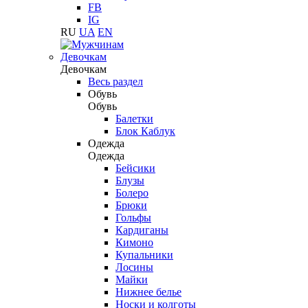
FB
IG
RU
UA
EN
Девочкам
Девочкам
Весь раздел
Обувь
Обувь
Балетки
Блок Каблук
Одежда
Одежда
Бейсики
Блузы
Болеро
Брюки
Гольфы
Кардиганы
Кимоно
Купальники
Лосины
Майки
Нижнее белье
Носки и колготы