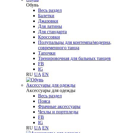
Обувь
Весь раздел
Балетки
Джазовки
Для латины
Для стандарта
Кроссовки
Полупальцы для контемпа/модерна,
современного танца
Тапочки
Тренировочная для бальных танцев
FB
IG
RU
UA
EN
Аксессуары для одежды
Аксессуары для одежды
Весь раздел
Пояса
Фрачные аксессуары
Чехлы и портпледы
FB
IG
RU
UA
EN