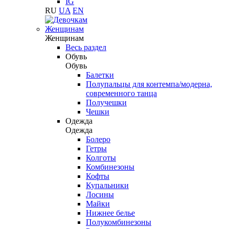
IG
RU
UA
EN
Женщинам
Женщинам
Весь раздел
Обувь
Обувь
Балетки
Полупальцы для контемпа/модерна,
современного танца
Получешки
Чешки
Одежда
Одежда
Болеро
Гетры
Колготы
Комбинезоны
Кофты
Купальники
Лосины
Майки
Нижнее белье
Полукомбинезоны