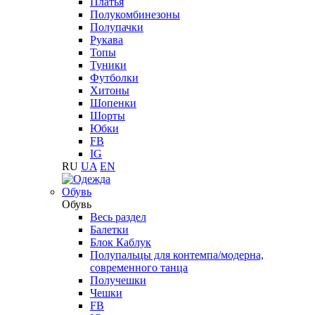
Платья
Полукомбинезоны
Полупачки
Рукава
Топы
Туники
Футболки
Хитоны
Шопенки
Шорты
Юбки
FB
IG
RU
UA
EN
Обувь
Обувь
Весь раздел
Балетки
Блок Каблук
Полупальцы для контемпа/модерна,
современного танца
Получешки
Чешки
FB