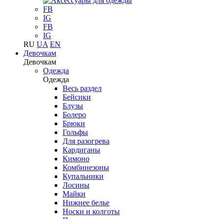
FB
IG
FB
IG
RU
UA
EN
Девочкам
Девочкам
Одежда
Одежда
Весь раздел
Бейсики
Блузы
Болеро
Брюки
Гольфы
Для разогрева
Кардиганы
Кимоно
Комбинезоны
Купальники
Лосины
Майки
Нижнее белье
Носки и колготы