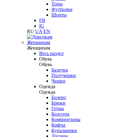
Топы
Футболки
Шорты
FB
IG
RU
UA
EN
Женщинам
Женщинам
Весь раздел
Обувь
Обувь
Балетки
Получешки
Чешки
Одежда
Одежда
Болеро
Брюки
Гетры
Колготы
Комбинезоны
Кофты
Купальники
Лосины