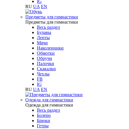
IG
RU
UA
EN
Предметы для гимнастики
Предметы для гимнастики
Весь раздел
Булавы
Ленты
Мячи
Наколенники
Обмотки
Обручи
Палочки
Скакалки
Чехлы
FB
IG
RU
UA
EN
Одежда для гимнастики
Одежда для гимнастики
Весь раздел
Болеро
Брюки
Гетры