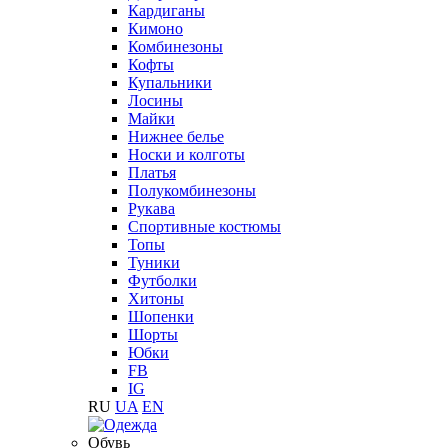
Кардиганы
Кимоно
Комбинезоны
Кофты
Купальники
Лосины
Майки
Нижнее белье
Носки и колготы
Платья
Полукомбинезоны
Рукава
Спортивные костюмы
Топы
Туники
Футболки
Хитоны
Шопенки
Шорты
Юбки
FB
IG
RU
UA
EN
Обувь