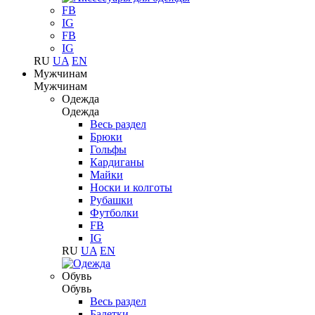
FB
IG
FB
IG
RU
UA
EN
Мужчинам
Мужчинам
Одежда
Одежда
Весь раздел
Брюки
Гольфы
Кардиганы
Майки
Носки и колготы
Рубашки
Футболки
FB
IG
RU
UA
EN
Обувь
Обувь
Весь раздел
Балетки