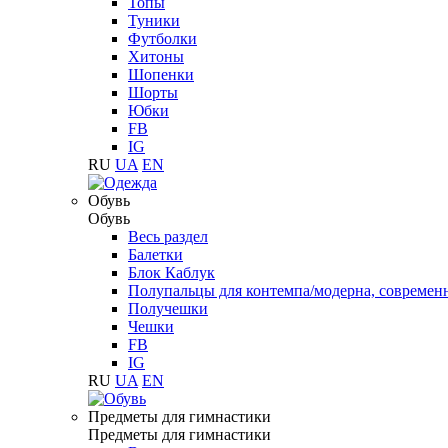
Топы
Туники
Футболки
Хитоны
Шопенки
Шорты
Юбки
FB
IG
RU
UA
EN
Обувь
Обувь
Весь раздел
Балетки
Блок Каблук
Полупальцы для контемпа/модерна, современ
Получешки
Чешки
FB
IG
RU
UA
EN
Предметы для гимнастики
Предметы для гимнастики