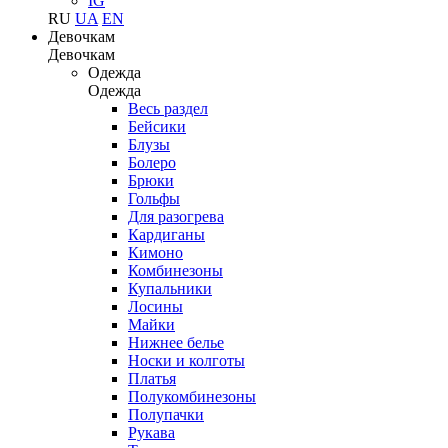
IG
RU
UA
EN
Девочкам
Девочкам
Одежда
Одежда
Весь раздел
Бейсики
Блузы
Болеро
Брюки
Гольфы
Для разогрева
Кардиганы
Кимоно
Комбинезоны
Купальники
Лосины
Майки
Нижнее белье
Носки и колготы
Платья
Полукомбинезоны
Полупачки
Рукава