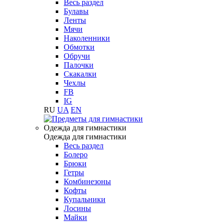
Весь раздел
Булавы
Ленты
Мячи
Наколенники
Обмотки
Обручи
Палочки
Скакалки
Чехлы
FB
IG
RU
UA
EN
Одежда для гимнастики
Одежда для гимнастики
Весь раздел
Болеро
Брюки
Гетры
Комбинезоны
Кофты
Купальники
Лосины
Майки