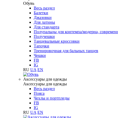
Обувь
Весь раздел
Балетки
Джазовки
Для латины
Для стандарта
Полупальцы для контемпа/модерна, современ
Получешки
Танцевальные кроссовки
Тапочки
Тренировочная для бальных танцев
Чешки
FB
IG
RU
UA
EN
Aксессуары для одежды
Aксессуары для одежды
Весь раздел
Пояса
Чехлы и портпледы
FB
IG
RU
UA
EN