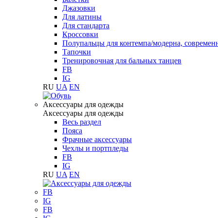
Джазовки
Для латины
Для стандарта
Кроссовки
Полупальцы для контемпа/модерна, современ
Тапочки
Тренировочная для бальных танцев
FB
IG
RU
UA
EN
Аксессуары для одежды
Аксессуары для одежды
Весь раздел
Пояса
Фрачные аксессуары
Чехлы и портпледы
FB
IG
RU
UA
EN
FB
IG
FB