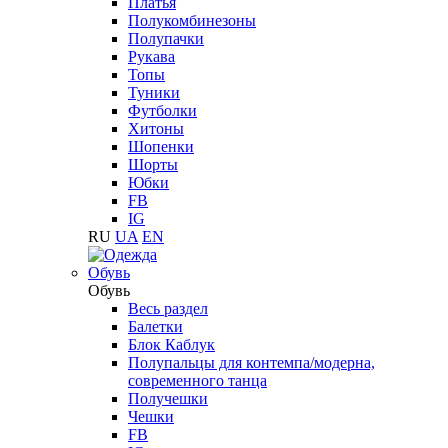
Платья
Полукомбинезоны
Полупачки
Рукава
Топы
Туники
Футболки
Хитоны
Шопенки
Шорты
Юбки
FB
IG
RU
UA
EN
Обувь
Обувь
Весь раздел
Балетки
Блок Каблук
Полупальцы для контемпа/модерна,
современного танца
Получешки
Чешки
FB