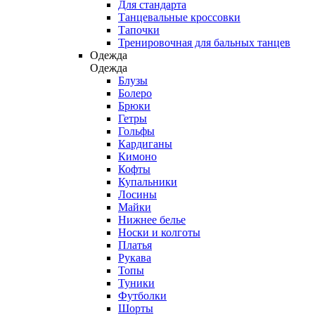
Для стандарта
Танцевальные кроссовки
Тапочки
Тренировочная для бальных танцев
Одежда
Одежда
Блузы
Болеро
Брюки
Гетры
Гольфы
Кардиганы
Кимоно
Кофты
Купальники
Лосины
Майки
Нижнее белье
Носки и колготы
Платья
Рукава
Топы
Туники
Футболки
Шорты