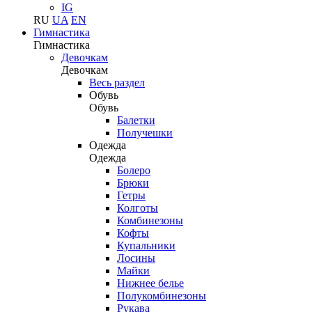
IG
RU
UA
EN
Гимнастика
Гимнастика
Девочкам
Девочкам
Весь раздел
Обувь
Обувь
Балетки
Получешки
Одежда
Одежда
Болеро
Брюки
Гетры
Колготы
Комбинезоны
Кофты
Купальники
Лосины
Майки
Нижнее белье
Полукомбинезоны
Рукава