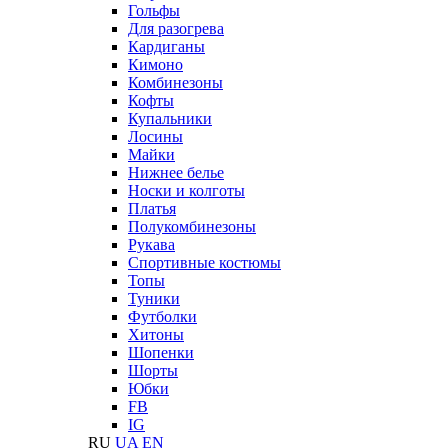
Гольфы
Для разогрева
Кардиганы
Кимоно
Комбинезоны
Кофты
Купальники
Лосины
Майки
Нижнее белье
Носки и колготы
Платья
Полукомбинезоны
Рукава
Спортивные костюмы
Топы
Туники
Футболки
Хитоны
Шопенки
Шорты
Юбки
FB
IG
RU
UA
EN