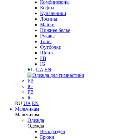
Комбинезоны
Кофты
Купальники
Лосины
Майки
Нижнее белье
Рукава
Топы
Футболки
Шорты
FB
IG
RU
UA
EN
FB
IG
FB
IG
RU
UA
EN
Мальчикам
Мальчикам
Одежда
Одежда
Весь раздел
Брюки