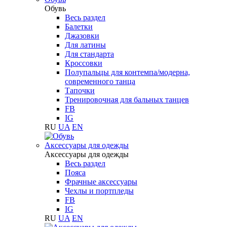
Обувь
Весь раздел
Балетки
Джазовки
Для латины
Для стандарта
Кроссовки
Полупальцы для контемпа/модерна,
современного танца
Тапочки
Тренировочная для бальных танцев
FB
IG
RU
UA
EN
Аксессуары для одежды
Аксессуары для одежды
Весь раздел
Пояса
Фрачные аксессуары
Чехлы и портпледы
FB
IG
RU
UA
EN