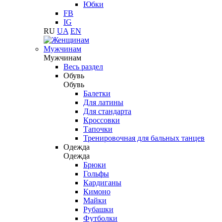
Юбки
FB
IG
RU
UA
EN
Мужчинам
Мужчинам
Весь раздел
Обувь
Обувь
Балетки
Для латины
Для стандарта
Кроссовки
Тапочки
Тренировочная для бальных танцев
Одежда
Одежда
Брюки
Гольфы
Кардиганы
Кимоно
Майки
Рубашки
Футболки