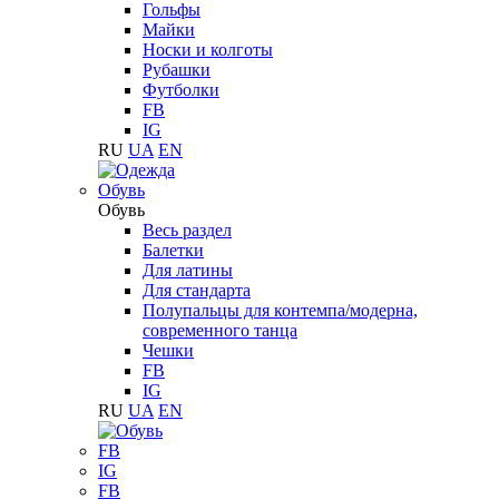
Гольфы
Майки
Носки и колготы
Рубашки
Футболки
FB
IG
RU
UA
EN
Обувь
Обувь
Весь раздел
Балетки
Для латины
Для стандарта
Полупальцы для контемпа/модерна,
современного танца
Чешки
FB
IG
RU
UA
EN
FB
IG
FB