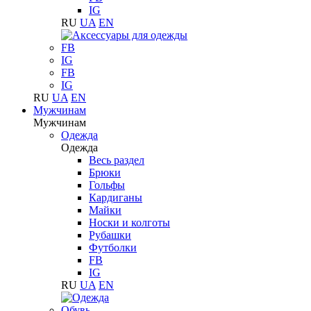
IG
RU
UA
EN
FB
IG
FB
IG
RU
UA
EN
Мужчинам
Мужчинам
Одежда
Одежда
Весь раздел
Брюки
Гольфы
Кардиганы
Майки
Носки и колготы
Рубашки
Футболки
FB
IG
RU
UA
EN
Обувь