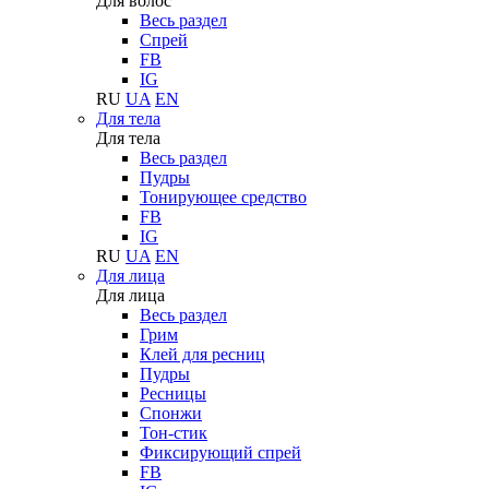
Для волос
Весь раздел
Спрей
FB
IG
RU
UA
EN
Для тела
Для тела
Весь раздел
Пудры
Тонирующее средство
FB
IG
RU
UA
EN
Для лица
Для лица
Весь раздел
Грим
Клей для ресниц
Пудры
Ресницы
Спонжи
Тон-стик
Фиксирующий спрей
FB