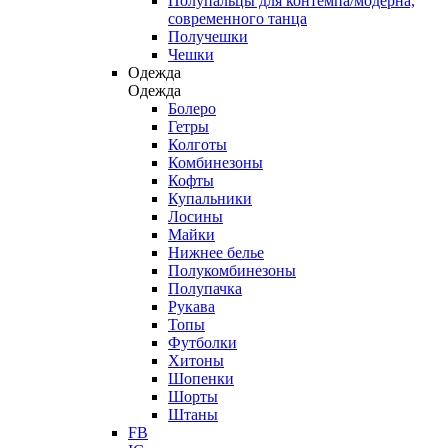
Полупальцы для контемпа/модерна,
современного танца
Получешки
Чешки
Одежда
Одежда
Болеро
Гетры
Колготы
Комбинезоны
Кофты
Купальники
Лосины
Майки
Нижнее белье
Полукомбинезоны
Полупачка
Рукава
Топы
Футболки
Хитоны
Шопенки
Шорты
Штаны
FB