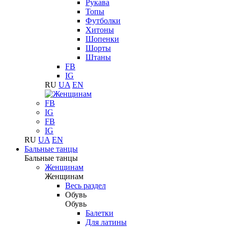
Рукава
Топы
Футболки
Хитоны
Шопенки
Шорты
Штаны
FB
IG
RU
UA
EN
FB
IG
FB
IG
RU
UA
EN
Бальные танцы
Бальные танцы
Женщинам
Женщинам
Весь раздел
Обувь
Обувь
Балетки
Для латины