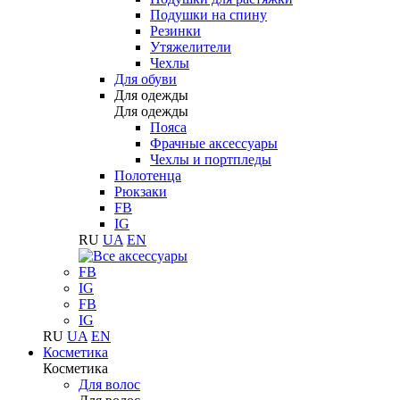
Подушки на спину
Резинки
Утяжелители
Чехлы
Для обуви
Для одежды
Для одежды
Пояса
Фрачные аксессуары
Чехлы и портпледы
Полотенца
Рюкзаки
FB
IG
RU
UA
EN
FB
IG
FB
IG
RU
UA
EN
Косметика
Косметика
Для волос