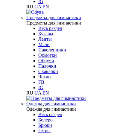
IG
RU
UA
EN
Предметы для гимнастики
Предметы для гимнастики
Весь раздел
Булавы
Ленты
Мячи
Наколенники
Обмотки
Обручи
Палочки
Скакалки
Чехлы
FB
IG
RU
UA
EN
Одежда для гимнастики
Одежда для гимнастики
Весь раздел
Болеро
Брюки
Гетры