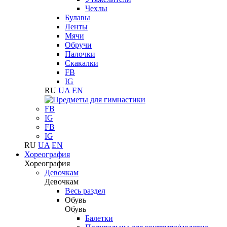
Чехлы
Булавы
Ленты
Мячи
Обручи
Палочки
Скакалки
FB
IG
RU
UA
EN
FB
IG
FB
IG
RU
UA
EN
Хореография
Хореография
Девочкам
Девочкам
Весь раздел
Обувь
Обувь
Балетки