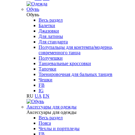
Обувь
Обувь
Весь раздел
Балетки
Джазовки
Для латины
Для стандарта
Полупальцы для контемпа/модерна,
современного танца
Получешки
Танцевальные кроссовки
Тапочки
Тренировочная для бальных танцев
Чешки
FB
IG
RU
UA
EN
Aксессуары для одежды
Aксессуары для одежды
Весь раздел
Пояса
Чехлы и портпледы
FB