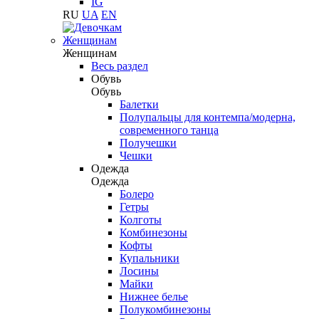
IG
RU
UA
EN
Женщинам
Женщинам
Весь раздел
Обувь
Обувь
Балетки
Полупальцы для контемпа/модерна,
современного танца
Получешки
Чешки
Одежда
Одежда
Болеро
Гетры
Колготы
Комбинезоны
Кофты
Купальники
Лосины
Майки
Нижнее белье
Полукомбинезоны