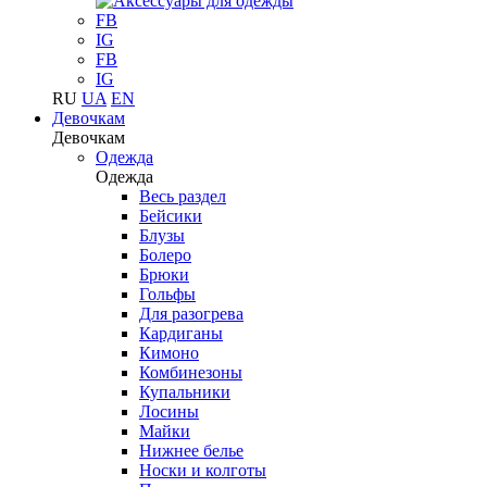
FB
IG
FB
IG
RU
UA
EN
Девочкам
Девочкам
Одежда
Одежда
Весь раздел
Бейсики
Блузы
Болеро
Брюки
Гольфы
Для разогрева
Кардиганы
Кимоно
Комбинезоны
Купальники
Лосины
Майки
Нижнее белье
Носки и колготы