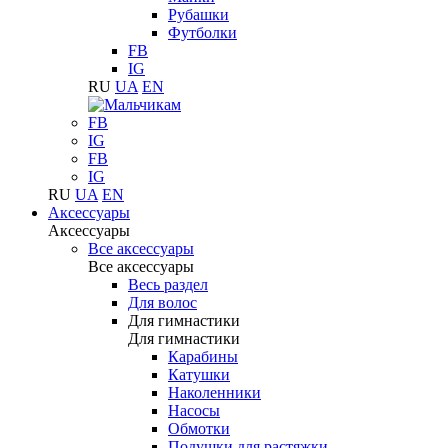
Рубашки
Футболки
FB
IG
RU
UA
EN
FB
IG
FB
IG
RU
UA
EN
Аксессуары
Аксессуары
Все аксессуары
Все аксессуары
Весь раздел
Для волос
Для гимнастики
Для гимнастики
Карабины
Катушки
Наколенники
Насосы
Обмотки
Подушки для растяжки