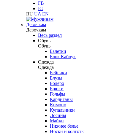
FB
IG
RU
UA
EN
Девочкам
Девочкам
Весь раздел
Обувь
Обувь
Балетки
Блок Каблук
Одежда
Одежда
Бейсики
Блузы
Болеро
Брюки
Гольфы
Кардиганы
Кимоно
Купальники
Лосины
Майки
Нижнее белье
Носки и колготы