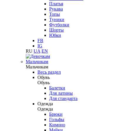
Платья
Рукава
Топы
Туники
Футболки
Шорты
Юбки
FB
IG
RU
UA
EN
Мальчикам
Мальчикам
Весь раздел
Обувь
Обувь
Балетки
Для латины
Для стандарта
Одежда
Одежда
Брюки
Гольфы
Кимоно
Майки