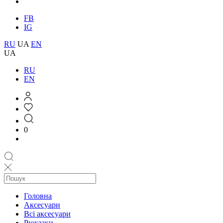
FB
IG
RU
UA
EN
UA
RU
EN
0
Головна
Аксесуари
Всі аксесуари
Рюкзаки