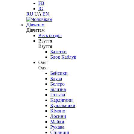
FB
IG
RU
UA
EN
Дівчатам
Дівчатам
Весь розділ
Взуття
Взуття
Балетки
Блок Каблук
Одяг
Одяг
Бейсики
Блузи
Болеро
Білизна
Гольфи
Кардигани
Купальники
Кімоно
Лосини
Майки
Рукава
Спідниці