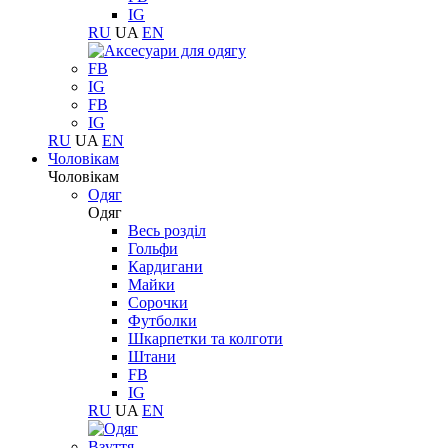
IG
RU
UA
EN
FB
IG
FB
IG
RU
UA
EN
Чоловікам
Чоловікам
Одяг
Одяг
Весь розділ
Гольфи
Кардигани
Майки
Сорочки
Футболки
Шкарпетки та колготи
Штани
FB
IG
RU
UA
EN
Взуття