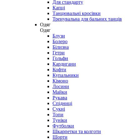
Для стандарту
Капці
Танцювальні кросівки
Тренувальна для бальних танців
Одяг
Одяг
Блузи
Болеро
Білизна
Гетри
Гольфи
Кардигани
Кофти
Купальники
Кімоно
Лосини
Майки
Рукава
Спідниці
Сукні
Топи
Туніки
Футболки
Шкарпетки та колготи
Шорти