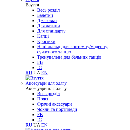
Взуття
Весь розділ
Балетки
Джазовки
Для латини
Для стандарту
Капці
Кросівки
Напівпальці для контемпу/модерну,
сучасного танцю
Тренувальна для бальних танців
FB
IG
RU
UA
EN
Aксесуари для одягу
Aксесуари для одягу
Весь розділ
Пояси
Фрачні аксесуари
Чохли та портпледи
FB
IG
RU
UA
EN