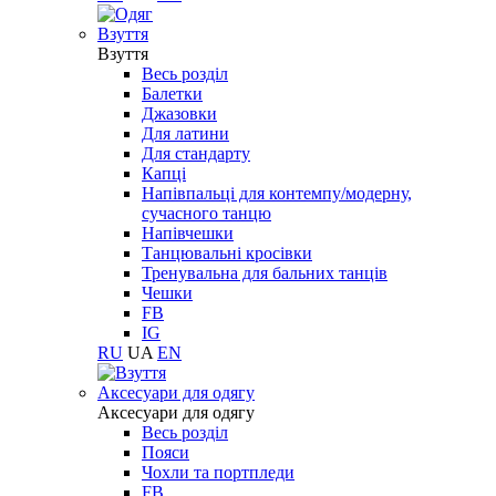
Взуття
Взуття
Весь розділ
Балетки
Джазовки
Для латини
Для стандарту
Капці
Напівпальці для контемпу/модерну,
сучасного танцю
Напівчешки
Танцювальні кросівки
Тренувальна для бальних танців
Чешки
FB
IG
RU
UA
EN
Aксесуари для одягу
Aксесуари для одягу
Весь розділ
Пояси
Чохли та портпледи
FB