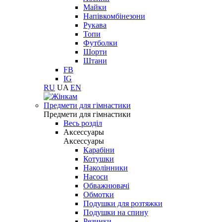
Майки
Напівкомбінезони
Рукава
Топи
Футболки
Шорти
Штани
FB
IG
RU
UA
EN
Предмети для гімнастики
Предмети для гімнастики
Весь розділ
Аксессуары
Аксессуары
Карабіни
Котушки
Наколінники
Насоси
Обважнювачі
Обмотки
Подушки для розтяжки
Подушки на спину
Резинки