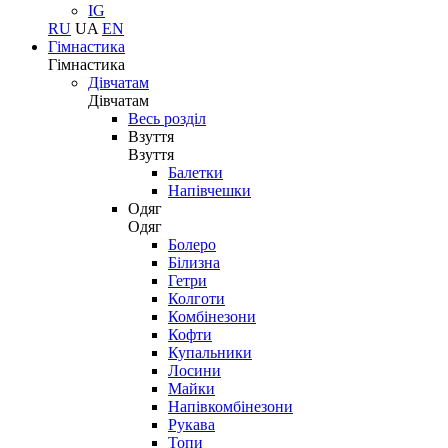
IG
RU
UA
EN
Гімнастика
Гімнастика
Дівчатам
Дівчатам
Весь розділ
Взуття
Взуття
Балетки
Напівчешки
Одяг
Одяг
Болеро
Білизна
Гетри
Колготи
Комбінезони
Кофти
Купальники
Лосини
Майки
Напівкомбінезони
Рукава
Топи