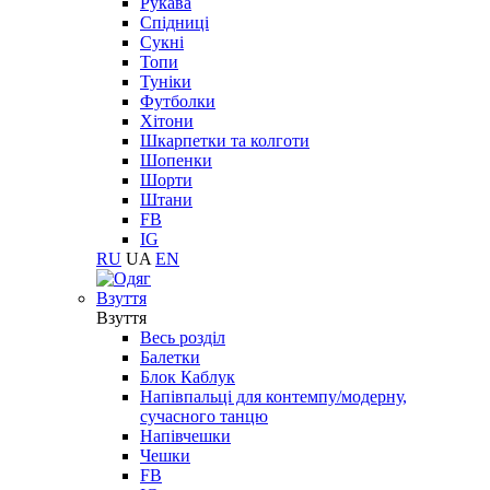
Рукава
Спідниці
Сукні
Топи
Туніки
Футболки
Хітони
Шкарпетки та колготи
Шопенки
Шорти
Штани
FB
IG
RU
UA
EN
Взуття
Взуття
Весь розділ
Балетки
Блок Каблук
Напівпальці для контемпу/модерну,
сучасного танцю
Напівчешки
Чешки
FB