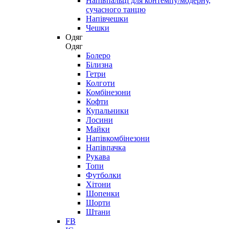
Напівпальці для контемпу/модерну,
сучасного танцю
Напівчешки
Чешки
Одяг
Одяг
Болеро
Білизна
Гетри
Колготи
Комбінезони
Кофти
Купальники
Лосини
Майки
Напівкомбінезони
Напівпачка
Рукава
Топи
Футболки
Хітони
Шопенки
Шорти
Штани
FB