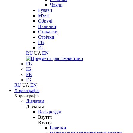
Чохли
Булави
М'ячі
Обручі
Палички
Скакалки
Стрічки
FB
IG
RU
UA
EN
FB
IG
FB
IG
RU
UA
EN
Хореографія
Хореографія
Дівчатам
Дівчатам
Весь розділ
Взуття
Взуття
Балетки