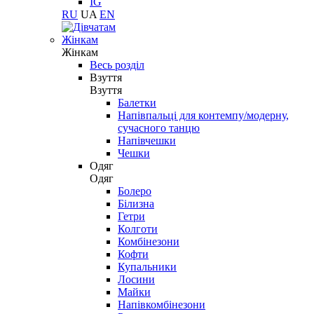
IG
RU
UA
EN
Жінкам
Жінкам
Весь розділ
Взуття
Взуття
Балетки
Напівпальці для контемпу/модерну,
сучасного танцю
Напівчешки
Чешки
Одяг
Одяг
Болеро
Білизна
Гетри
Колготи
Комбінезони
Кофти
Купальники
Лосини
Майки
Напівкомбінезони