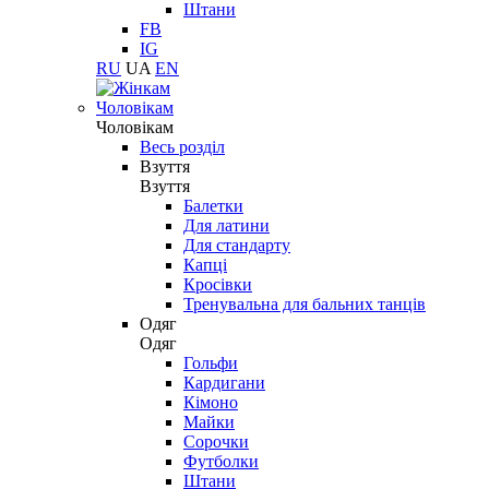
Штани
FB
IG
RU
UA
EN
Чоловікам
Чоловікам
Весь розділ
Взуття
Взуття
Балетки
Для латини
Для стандарту
Капці
Кросівки
Тренувальна для бальних танців
Одяг
Одяг
Гольфи
Кардигани
Кімоно
Майки
Сорочки
Футболки
Штани