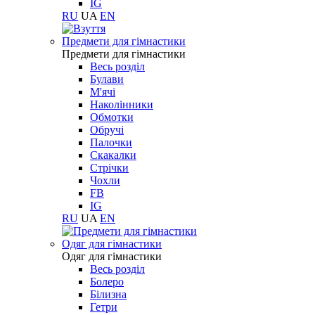
IG
RU
UA
EN
Предмети для гімнастики
Предмети для гімнастики
Весь розділ
Булави
М'ячі
Наколінники
Обмотки
Обручі
Палочки
Скакалки
Стрічки
Чохли
FB
IG
RU
UA
EN
Одяг для гімнастики
Одяг для гімнастики
Весь розділ
Болеро
Білизна
Гетри