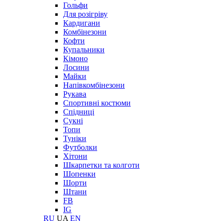
Гольфи
Для розігріву
Кардигани
Комбінезони
Кофти
Купальники
Кімоно
Лосини
Майки
Напівкомбінезони
Рукава
Спортивні костюми
Спідниці
Сукні
Топи
Туніки
Футболки
Хітони
Шкарпетки та колготи
Шопенки
Шорти
Штани
FB
IG
RU
UA
EN