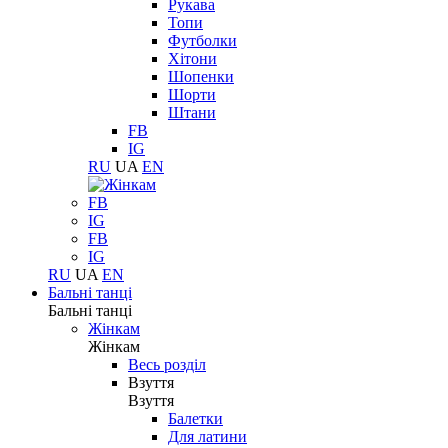
Рукава
Топи
Футболки
Хітони
Шопенки
Шорти
Штани
FB
IG
RU
UA
EN
FB
IG
FB
IG
RU
UA
EN
Бальні танці
Бальні танці
Жінкам
Жінкам
Весь розділ
Взуття
Взуття
Балетки
Для латини