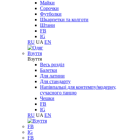
Майки
Сорочки
Футболки
Шкарпетки та колготи
Штани
FB
IG
RU
UA
EN
Взуття
Взуття
Весь розділ
Балетки
Для латини
Для стандарту
Напівпальці для контемпу/модерну,
сучасного танцю
Чешки
FB
IG
RU
UA
EN
FB
IG
FB