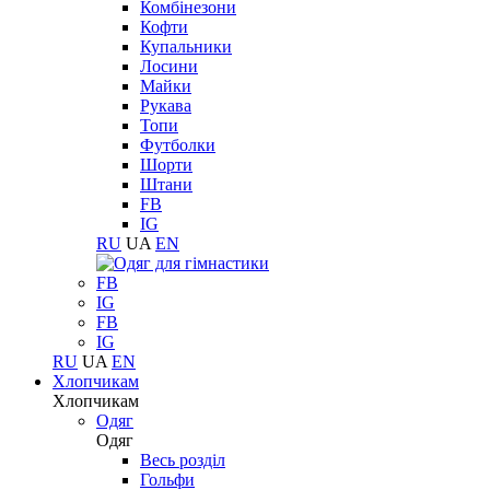
Комбінезони
Кофти
Купальники
Лосини
Майки
Рукава
Топи
Футболки
Шорти
Штани
FB
IG
RU
UA
EN
FB
IG
FB
IG
RU
UA
EN
Хлопчикам
Хлопчикам
Одяг
Одяг
Весь розділ
Гольфи