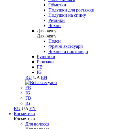
Обмотки
Подушки для розтяжки
Подушки на спину
Резинки
Чохли
Для одягу
Для одягу
Пояси
Фрачні аксесуари
Чохли та портпледи
Рушники
Рюкзаки
FB
IG
RU
UA
EN
FB
IG
FB
IG
RU
UA
EN
Косметика
Косметика
Для волосся