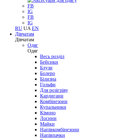
FB
IG
FB
IG
RU
UA
EN
Дівчатам
Дівчатам
Одяг
Одяг
Весь розділ
Бейсики
Блузи
Болеро
Білизна
Гольфи
Для розігріву
Кардигани
Комбінезони
Купальники
Кімоно
Лосини
Майки
Напівкомбінезони
Напівпачки