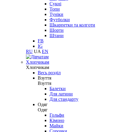
Сукні
Топи
Туніки
Футболки
Шкарпетки та колготи
Шорти
Штани
FB
IG
RU
UA
EN
Хлопчикам
Хлопчикам
Весь розділ
Взуття
Взуття
Балетки
Для латини
Для стандарту
Одяг
Одяг
Гольфи
Кімоно
Майки
Сорочки