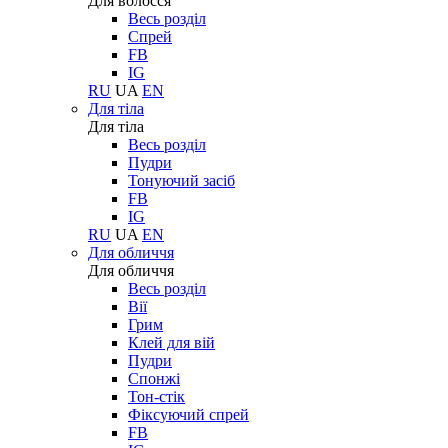
Для волосся
Весь розділ
Спрей
FB
IG
RU
UA
EN
Для тіла
Для тіла
Весь розділ
Пудри
Тонуючий засіб
FB
IG
RU
UA
EN
Для обличчя
Для обличчя
Весь розділ
Вії
Грим
Клей для вій
Пудри
Спонжі
Тон-стік
Фіксуючий спрей
FB