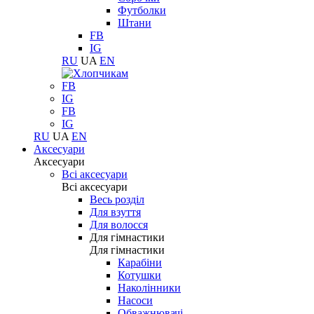
Футболки
Штани
FB
IG
RU
UA
EN
FB
IG
FB
IG
RU
UA
EN
Аксесуари
Аксесуари
Всі аксесуари
Всі аксесуари
Весь розділ
Для взуття
Для волосся
Для гімнастики
Для гімнастики
Карабіни
Котушки
Наколінники
Насоси
Обважнювачі