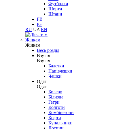
Футболки
Шорти
Штани
FB
IG
RU
UA
EN
Жінкам
Жінкам
Весь розділ
Взуття
Взуття
Балетки
Напівчешки
Чешки
Одяг
Одяг
Болеро
Білизна
Гетри
Колготи
Комбінезони
Кофти
Купальники
Лосини