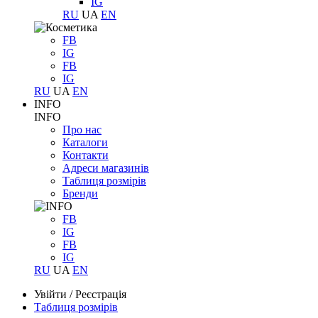
IG
RU
UA
EN
FB
IG
FB
IG
RU
UA
EN
INFO
INFO
Про нас
Каталоги
Контакти
Адреси магазинів
Таблиця розмірів
Бренди
FB
IG
FB
IG
RU
UA
EN
Увійти
/
Реєстрація
Таблиця розмірів