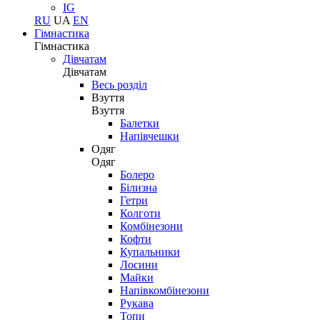
IG
RU
UA
EN
Гімнастика
Гімнастика
Дівчатам
Дівчатам
Весь розділ
Взуття
Взуття
Балетки
Напівчешки
Одяг
Одяг
Болеро
Білизна
Гетри
Колготи
Комбінезони
Кофти
Купальники
Лосини
Майки
Напівкомбінезони
Рукава
Топи