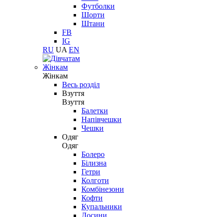
Футболки
Шорти
Штани
FB
IG
RU
UA
EN
Жінкам
Жінкам
Весь розділ
Взуття
Взуття
Балетки
Напівчешки
Чешки
Одяг
Одяг
Болеро
Білизна
Гетри
Колготи
Комбінезони
Кофти
Купальники
Лосини