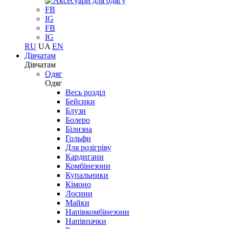
FB
IG
FB
IG
RU
UA
EN
Дівчатам
Дівчатам
Одяг
Одяг
Весь розділ
Бейсики
Блузи
Болеро
Білизна
Гольфи
Для розігріву
Кардигани
Комбінезони
Купальники
Кімоно
Лосини
Майки
Напівкомбінезони
Напівпачки