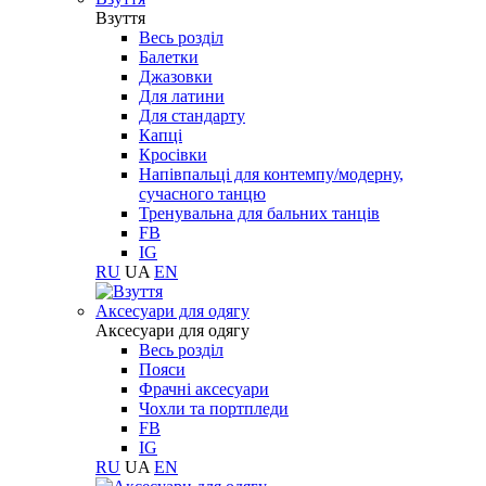
Взуття
Весь розділ
Балетки
Джазовки
Для латини
Для стандарту
Капці
Кросівки
Напівпальці для контемпу/модерну,
сучасного танцю
Тренувальна для бальних танців
FB
IG
RU
UA
EN
Aксесуари для одягу
Aксесуари для одягу
Весь розділ
Пояси
Фрачні аксесуари
Чохли та портпледи
FB
IG
RU
UA
EN