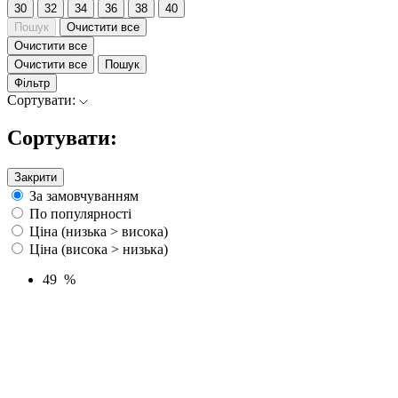
30
32
34
36
38
40
Пошук
Очистити все
Очистити все
Очистити все
Пошук
Фільтр
Сортувати:
Сортувати:
Закрити
За замовчуванням
По популярності
Ціна (низька > висока)
Ціна (висока > низька)
49 %