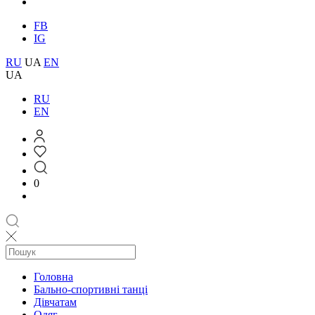
FB
IG
RU
UA
EN
UA
RU
EN
0
Головна
Бально-спортивні танці
Дівчатам
Одяг