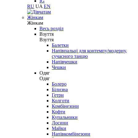
IG
RU
UA
EN
Жінкам
Жінкам
Весь розділ
Взуття
Взуття
Балетки
Напівпальці для контемпу/модерну,
сучасного танцю
Напівчешки
Чешки
Одяг
Одяг
Болеро
Білизна
Гетри
Колготи
Комбінезони
Кофти
Купальники
Лосини
Майки
Напівкомбінезони