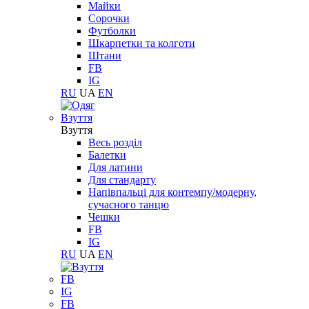
Майки
Сорочки
Футболки
Шкарпетки та колготи
Штани
FB
IG
RU
UA
EN
Взуття
Взуття
Весь розділ
Балетки
Для латини
Для стандарту
Напівпальці для контемпу/модерну,
сучасного танцю
Чешки
FB
IG
RU
UA
EN
FB
IG
FB