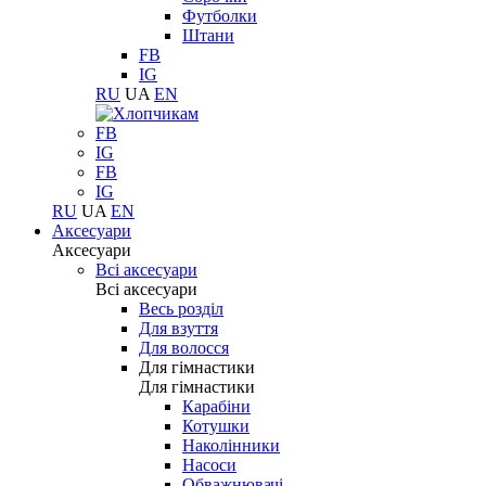
Футболки
Штани
FB
IG
RU
UA
EN
FB
IG
FB
IG
RU
UA
EN
Аксесуари
Аксесуари
Всі аксесуари
Всі аксесуари
Весь розділ
Для взуття
Для волосся
Для гімнастики
Для гімнастики
Карабіни
Котушки
Наколінники
Насоси
Обважнювачі