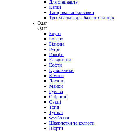
Для стандарту
Капці
Танцювальні кросівки
Тренувальна для бальних танців
Одяг
Одяг
Блузи
Болеро
Білизна
Гетри
Гольфи
Кардигани
Кофти
Купальники
Кімоно
Лосини
Майки
Рукава
Спідниці
Сукні
Топи
Туніки
Футболки
Шкарпетки та колготи
Шорти