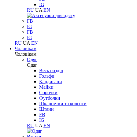
IG
RU
UA
EN
FB
IG
FB
IG
RU
UA
EN
Чоловікам
Чоловікам
Одяг
Одяг
Весь розділ
Гольфи
Кардигани
Майки
Сорочки
Футболки
Шкарпетки та колготи
Штани
FB
IG
RU
UA
EN
Взуття