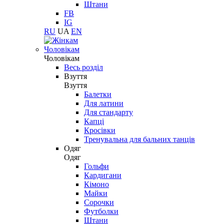
Штани
FB
IG
RU
UA
EN
Чоловікам
Чоловікам
Весь розділ
Взуття
Взуття
Балетки
Для латини
Для стандарту
Капці
Кросівки
Тренувальна для бальних танців
Одяг
Одяг
Гольфи
Кардигани
Кімоно
Майки
Сорочки
Футболки
Штани