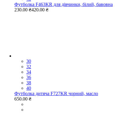
Футболка F463KR для дівчинки, білий, бавовна
230.00 ₴
420.00 ₴
30
32
34
36
38
40
Футболка дитяча F727KR чорний, масло
650.00 ₴