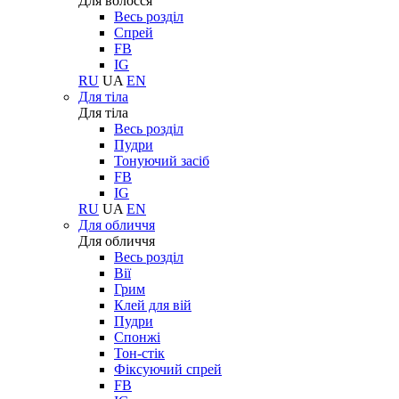
Для волосся
Весь розділ
Спрей
FB
IG
RU
UA
EN
Для тіла
Для тіла
Весь розділ
Пудри
Тонуючий засіб
FB
IG
RU
UA
EN
Для обличчя
Для обличчя
Весь розділ
Вії
Грим
Клей для вій
Пудри
Спонжі
Тон-стік
Фіксуючий спрей
FB