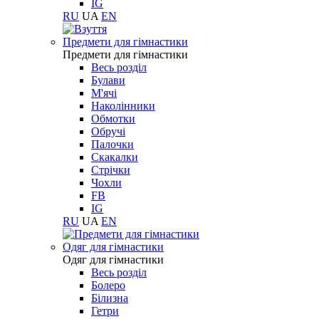
IG
RU
UA
EN
Предмети для гімнастики
Предмети для гімнастики
Весь розділ
Булави
М'ячі
Наколінники
Обмотки
Обручі
Палочки
Скакалки
Стрічки
Чохли
FB
IG
RU
UA
EN
Одяг для гімнастики
Одяг для гімнастики
Весь розділ
Болеро
Білизна
Гетри