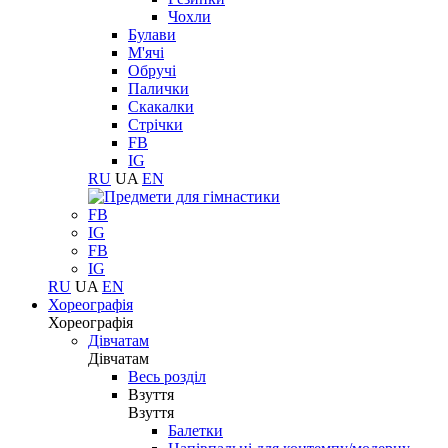
Чохли
Булави
М'ячі
Обручі
Палички
Скакалки
Стрічки
FB
IG
RU
UA
EN
FB
IG
FB
IG
RU
UA
EN
Хореографія
Хореографія
Дівчатам
Дівчатам
Весь розділ
Взуття
Взуття
Балетки