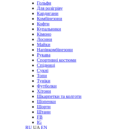
Гольфи
Для розігріву
Кардигани
Комбінезони
Кофти
Купальники
Кімоно
Лосини
Майки
Напівкомбінезони
Рукава
Спортивні костюми
Спідниці
Сукні
Топи
Туніки
Футболки
Хітони
Шкарпетки та колготи
Шопенки
Шорти
Штани
FB
IG
RU
UA
EN