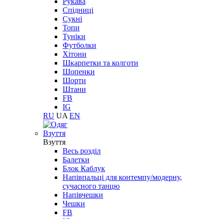
Рукава
Спідниці
Сукні
Топи
Туніки
Футболки
Хітони
Шкарпетки та колготи
Шопенки
Шорти
Штани
FB
IG
RU
UA
EN
Взуття
Взуття
Весь розділ
Балетки
Блок Каблук
Напівпальці для контемпу/модерну,
сучасного танцю
Напівчешки
Чешки
FB