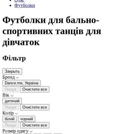
Футболки
Футболки для бально-
спортивних танців для
дівчаток
Фільтр
Закрыть
Бренд
Dance.me, Україна
Пошук
Очистити все
Вік
дитячий
Пошук
Очистити все
Колір
білий
чорний
Пошук
Очистити все
Розмір одягу