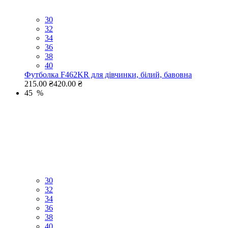
30
32
34
36
38
40
Футболка F462KR для дівчинки, білий, бавовна
215.00 ₴
420.00 ₴
45 %
30
32
34
36
38
40