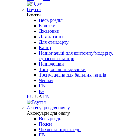
Взуття
Взуття
Весь розділ
Балетки
Джазовки
Для латини
Для стандарту
Капці
Напівпальці для контемпу/модерну,
сучасного танцю
Напівчешки
Танцювальні кросівки
Тренувальна для бальних танців
Чешки
FB
IG
RU
UA
EN
Aксесуари для одягу
Aксесуари для одягу
Весь розділ
Пояси
Чохли та портпледи
FB