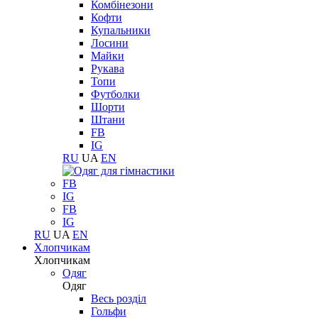
Комбінезони
Кофти
Купальники
Лосини
Майки
Рукава
Топи
Футболки
Шорти
Штани
FB
IG
RU
UA
EN
FB
IG
FB
IG
RU
UA
EN
Хлопчикам
Хлопчикам
Одяг
Одяг
Весь розділ
Гольфи