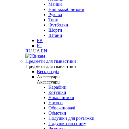
Майки
Напівкомбінезони
Рукава
Топи
Футболки
Шорти
Штани
FB
IG
RU
UA
EN
Предмети для гімнастики
Предмети для гімнастики
Весь розділ
Аксессуары
Аксессуары
Карабіни
Котушки
Наколінники
Насоси
Обважнювачі
Обмотки
Подушки для розтяжки
Подушки на спину
Резинки