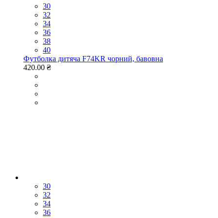
30
32
34
36
38
40
Футболка дитяча F74KR чорний, бавовна
420.00 ₴
30
32
34
36