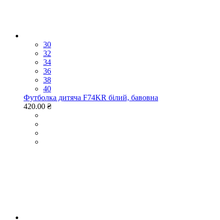
30
32
34
36
38
40
Футболка дитяча F74KR білий, бавовна
420.00 ₴