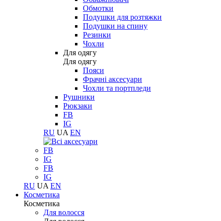
Обмотки
Подушки для розтяжки
Подушки на спину
Резинки
Чохли
Для одягу
Для одягу
Пояси
Фрачні аксесуари
Чохли та портпледи
Рушники
Рюкзаки
FB
IG
RU
UA
EN
FB
IG
FB
IG
RU
UA
EN
Косметика
Косметика
Для волосся