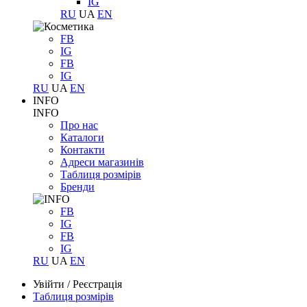
IG
RU
UA
EN
FB
IG
FB
IG
RU
UA
EN
INFO
INFO
Про нас
Каталоги
Контакти
Адреси магазинів
Таблиця розмірів
Бренди
FB
IG
FB
IG
RU
UA
EN
Увійти
/
Реєстрація
Таблиця розмірів