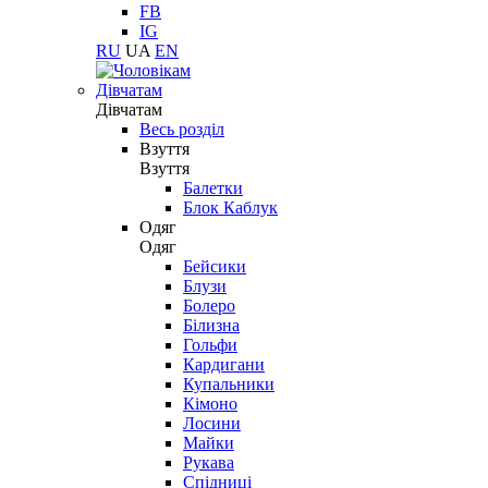
FB
IG
RU
UA
EN
Дівчатам
Дівчатам
Весь розділ
Взуття
Взуття
Балетки
Блок Каблук
Одяг
Одяг
Бейсики
Блузи
Болеро
Білизна
Гольфи
Кардигани
Купальники
Кімоно
Лосини
Майки
Рукава
Спідниці