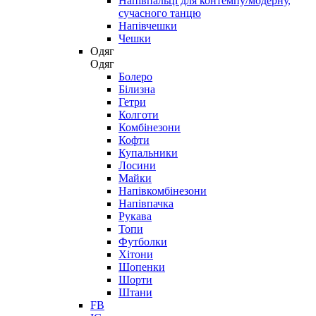
Напівпальці для контемпу/модерну,
сучасного танцю
Напівчешки
Чешки
Одяг
Одяг
Болеро
Білизна
Гетри
Колготи
Комбінезони
Кофти
Купальники
Лосини
Майки
Напівкомбінезони
Напівпачка
Рукава
Топи
Футболки
Хітони
Шопенки
Шорти
Штани
FB