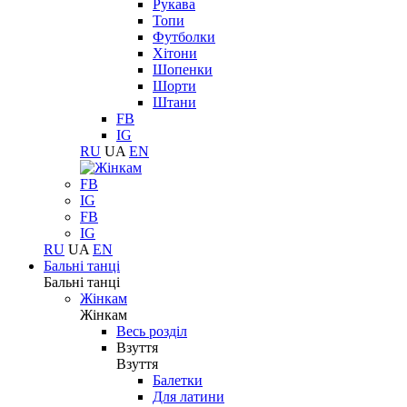
Рукава
Топи
Футболки
Хітони
Шопенки
Шорти
Штани
FB
IG
RU
UA
EN
FB
IG
FB
IG
RU
UA
EN
Бальні танці
Бальні танці
Жінкам
Жінкам
Весь розділ
Взуття
Взуття
Балетки
Для латини