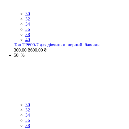
30
32
34
36
38
40
Топ TP609-7 для дівчинки, чорний, бавовна
300.00 ₴
600.00 ₴
50 %
30
32
34
36
38