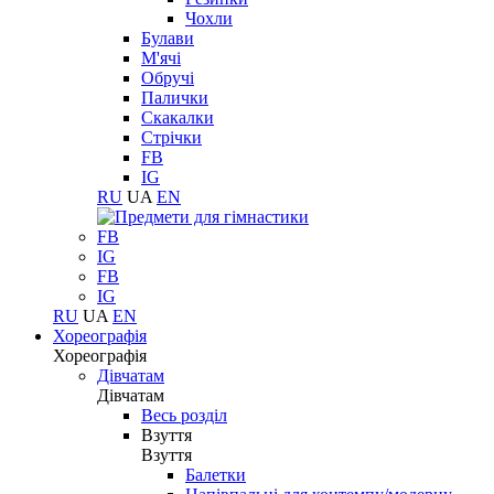
Чохли
Булави
М'ячі
Обручі
Палички
Скакалки
Стрічки
FB
IG
RU
UA
EN
FB
IG
FB
IG
RU
UA
EN
Хореографія
Хореографія
Дівчатам
Дівчатам
Весь розділ
Взуття
Взуття
Балетки