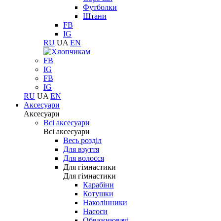
Футболки
Штани
FB
IG
RU
UA
EN
FB
IG
FB
IG
RU
UA
EN
Аксесуари
Аксесуари
Всі аксесуари
Всі аксесуари
Весь розділ
Для взуття
Для волосся
Для гімнастики
Для гімнастики
Карабіни
Котушки
Наколінники
Насоси
Обважнювачі