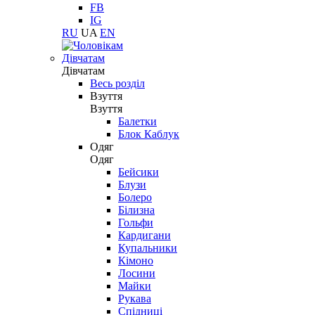
FB
IG
RU
UA
EN
Дівчатам
Дівчатам
Весь розділ
Взуття
Взуття
Балетки
Блок Каблук
Одяг
Одяг
Бейсики
Блузи
Болеро
Білизна
Гольфи
Кардигани
Купальники
Кімоно
Лосини
Майки
Рукава
Спідниці