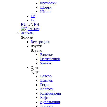
Футболки
Шорти
Штани
FB
IG
RU
UA
EN
Жінкам
Жінкам
Весь розділ
Взуття
Взуття
Балетки
Напівчешки
Чешки
Одяг
Одяг
Болеро
Білизна
Гетри
Колготи
Комбінезони
Кофти
Купальники
Лосини