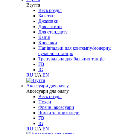
Взуття
Весь розділ
Балетки
Джазовки
Для латини
Для стандарту
Капці
Кросівки
Напівпальці для контемпу/модерну,
сучасного танцю
Тренувальна для бальних танців
FB
IG
RU
UA
EN
Aксесуари для одягу
Aксесуари для одягу
Весь розділ
Пояси
Фрачні аксесуари
Чохли та портпледи
FB
IG
RU
UA
EN