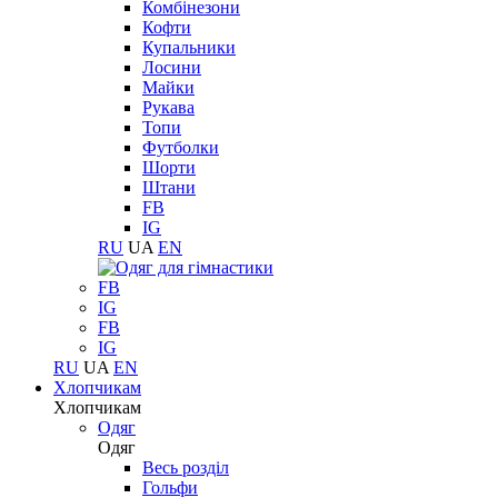
Комбінезони
Кофти
Купальники
Лосини
Майки
Рукава
Топи
Футболки
Шорти
Штани
FB
IG
RU
UA
EN
FB
IG
FB
IG
RU
UA
EN
Хлопчикам
Хлопчикам
Одяг
Одяг
Весь розділ
Гольфи