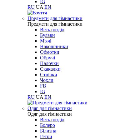
IG
RU
UA
EN
Предмети для гімнастики
Предмети для гімнастики
Весь розділ
Булави
М'ячі
Наколінники
Обмотки
Обручі
Палочки
Скакалки
Стрічки
Чохли
FB
IG
RU
UA
EN
Одяг для гімнастики
Одяг для гімнастики
Весь розділ
Болеро
Білизна
Гетри