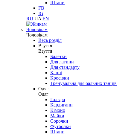
Штани
FB
IG
RU
UA
EN
Чоловікам
Чоловікам
Весь розділ
Взуття
Взуття
Балетки
Для латини
Для стандарту
Капці
Кросівки
Тренувальна для бальних танців
Одяг
Одяг
Гольфи
Кардигани
Кімоно
Майки
Сорочки
Футболки
Штани