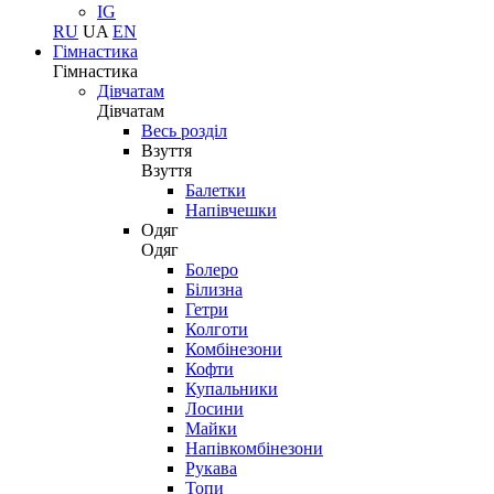
IG
RU
UA
EN
Гімнастика
Гімнастика
Дівчатам
Дівчатам
Весь розділ
Взуття
Взуття
Балетки
Напівчешки
Одяг
Одяг
Болеро
Білизна
Гетри
Колготи
Комбінезони
Кофти
Купальники
Лосини
Майки
Напівкомбінезони
Рукава
Топи