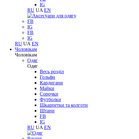
IG
RU
UA
EN
FB
IG
FB
IG
RU
UA
EN
Чоловікам
Чоловікам
Одяг
Одяг
Весь розділ
Гольфи
Кардигани
Майки
Сорочки
Футболки
Шкарпетки та колготи
Штани
FB
IG
RU
UA
EN
Взуття