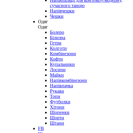
Напівпальці для контемпу/модерну,
сучасного танцю
Напівчешки
Чешки
Одяг
Одяг
Болеро
Білизна
Гетри
Колготи
Комбінезони
Кофти
Купальники
Лосини
Майки
Напівкомбінезони
Напівпачка
Рукава
Топи
Футболки
Хітони
Шопенки
Шорти
Штани
FB