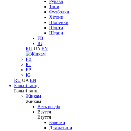
Рукава
Топи
Футболки
Хітони
Шопенки
Шорти
Штани
FB
IG
RU
UA
EN
FB
IG
FB
IG
RU
UA
EN
Бальні танці
Бальні танці
Жінкам
Жінкам
Весь розділ
Взуття
Взуття
Балетки
Для латини