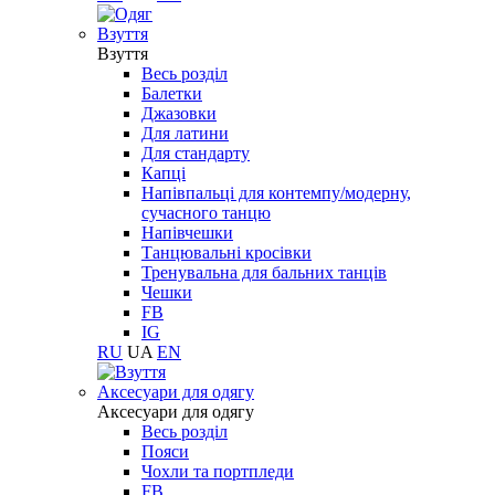
Взуття
Взуття
Весь розділ
Балетки
Джазовки
Для латини
Для стандарту
Капці
Напівпальці для контемпу/модерну,
сучасного танцю
Напівчешки
Танцювальні кросівки
Тренувальна для бальних танців
Чешки
FB
IG
RU
UA
EN
Aксесуари для одягу
Aксесуари для одягу
Весь розділ
Пояси
Чохли та портпледи
FB