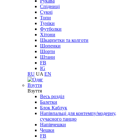
Рукава
Спідниці
Сукні
Топи
Туніки
Футболки
Хітони
Шкарпетки та колготи
Шопенки
Шорти
Штани
FB
IG
RU
UA
EN
Взуття
Взуття
Весь розділ
Балетки
Блок Каблук
Напівпальці для контемпу/модерну,
сучасного танцю
Напівчешки
Чешки
FB