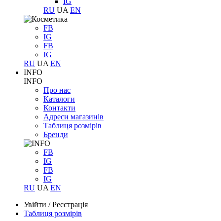
IG
RU
UA
EN
FB
IG
FB
IG
RU
UA
EN
INFO
INFO
Про нас
Каталоги
Контакти
Адреси магазинів
Таблиця розмірів
Бренди
FB
IG
FB
IG
RU
UA
EN
Увійти
/
Реєстрація
Таблиця розмірів