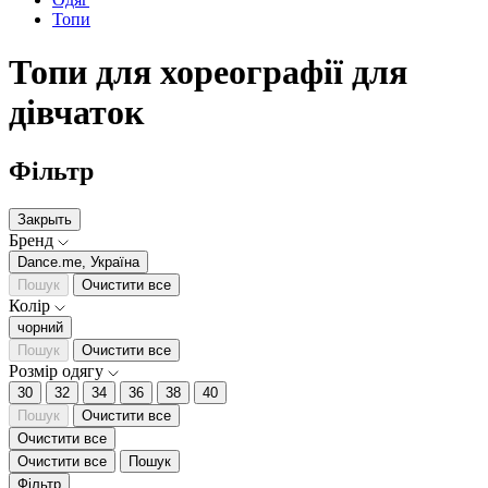
Топи
Топи для хореографії для
дівчаток
Фільтр
Закрыть
Бренд
Dance.me, Україна
Пошук
Очистити все
Колір
чорний
Пошук
Очистити все
Розмір одягу
30
32
34
36
38
40
Пошук
Очистити все
Очистити все
Очистити все
Пошук
Фільтр