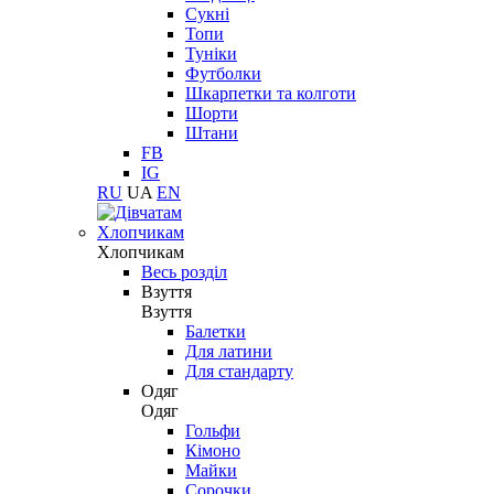
Сукні
Топи
Туніки
Футболки
Шкарпетки та колготи
Шорти
Штани
FB
IG
RU
UA
EN
Хлопчикам
Хлопчикам
Весь розділ
Взуття
Взуття
Балетки
Для латини
Для стандарту
Одяг
Одяг
Гольфи
Кімоно
Майки
Сорочки