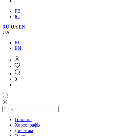
FB
IG
RU
UA
EN
UA
RU
EN
0
Головна
Хореографія
Дівчатам
Одяг