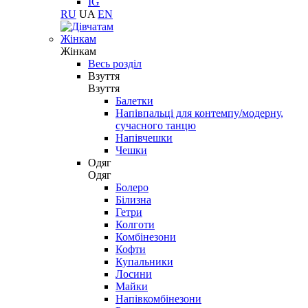
IG
RU
UA
EN
Жінкам
Жінкам
Весь розділ
Взуття
Взуття
Балетки
Напівпальці для контемпу/модерну,
сучасного танцю
Напівчешки
Чешки
Одяг
Одяг
Болеро
Білизна
Гетри
Колготи
Комбінезони
Кофти
Купальники
Лосини
Майки
Напівкомбінезони