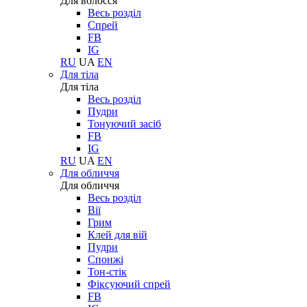
Для волосся
Весь розділ
Спрей
FB
IG
RU
UA
EN
Для тіла
Для тіла
Весь розділ
Пудри
Тонуючий засіб
FB
IG
RU
UA
EN
Для обличчя
Для обличчя
Весь розділ
Вії
Грим
Клей для вій
Пудри
Спонжі
Тон-стік
Фіксуючий спрей
FB