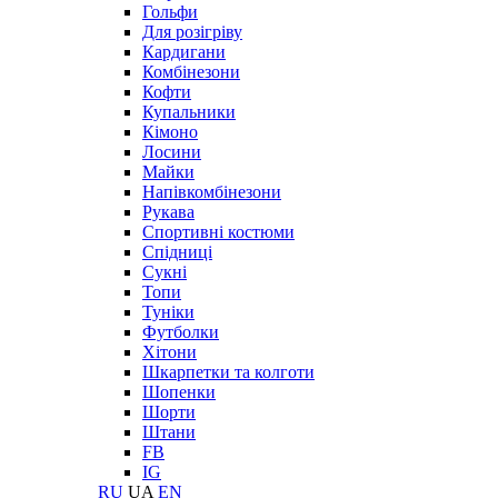
Гольфи
Для розігріву
Кардигани
Комбінезони
Кофти
Купальники
Кімоно
Лосини
Майки
Напівкомбінезони
Рукава
Спортивні костюми
Спідниці
Сукні
Топи
Туніки
Футболки
Хітони
Шкарпетки та колготи
Шопенки
Шорти
Штани
FB
IG
RU
UA
EN