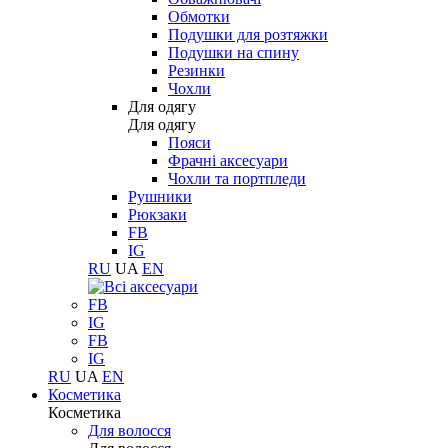
Обмотки
Подушки для розтяжки
Подушки на спину
Резинки
Чохли
Для одягу
Для одягу
Пояси
Фрачні аксесуари
Чохли та портпледи
Рушники
Рюкзаки
FB
IG
RU
UA
EN
FB
IG
FB
IG
RU
UA
EN
Косметика
Косметика
Для волосся