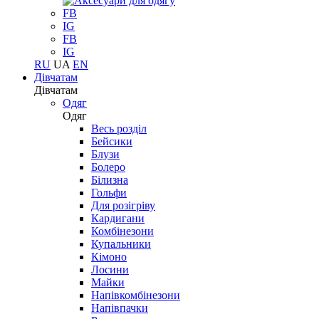
FB
IG
FB
IG
RU
UA
EN
Дівчатам
Дівчатам
Одяг
Одяг
Весь розділ
Бейсики
Блузи
Болеро
Білизна
Гольфи
Для розігріву
Кардигани
Комбінезони
Купальники
Кімоно
Лосини
Майки
Напівкомбінезони
Напівпачки