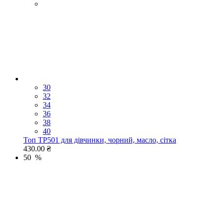
30
32
34
36
38
40
Топ TP501 для дівчинки, чорний, масло, сітка
430.00 ₴
50 %