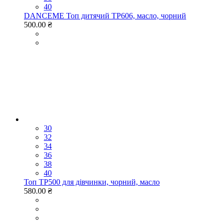
40
DANCEME Топ дитячий TP606, масло, чорний
500.00 ₴
30
32
34
36
38
40
Топ TP500 для дівчинки, чорний, масло
580.00 ₴