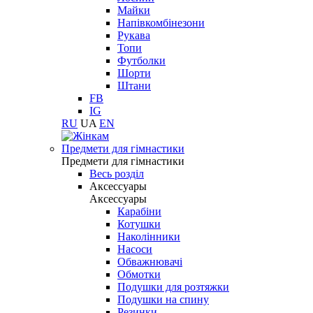
Майки
Напівкомбінезони
Рукава
Топи
Футболки
Шорти
Штани
FB
IG
RU
UA
EN
Предмети для гімнастики
Предмети для гімнастики
Весь розділ
Аксессуары
Аксессуары
Карабіни
Котушки
Наколінники
Насоси
Обважнювачі
Обмотки
Подушки для розтяжки
Подушки на спину
Резинки