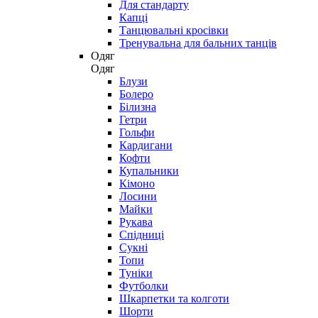
Для стандарту
Капці
Танцювальні кросівки
Тренувальна для бальних танців
Одяг
Одяг
Блузи
Болеро
Білизна
Гетри
Гольфи
Кардигани
Кофти
Купальники
Кімоно
Лосини
Майки
Рукава
Спідниці
Сукні
Топи
Туніки
Футболки
Шкарпетки та колготи
Шорти