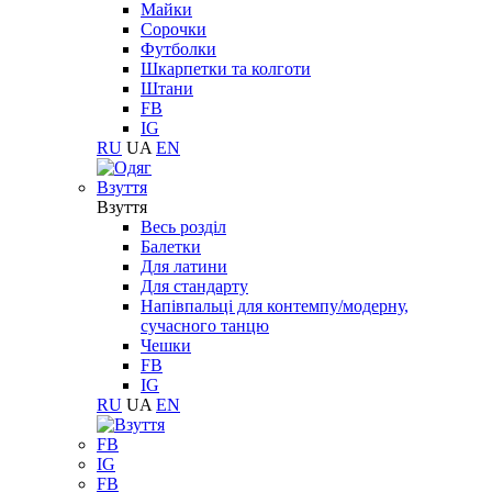
Майки
Сорочки
Футболки
Шкарпетки та колготи
Штани
FB
IG
RU
UA
EN
Взуття
Взуття
Весь розділ
Балетки
Для латини
Для стандарту
Напівпальці для контемпу/модерну,
сучасного танцю
Чешки
FB
IG
RU
UA
EN
FB
IG
FB