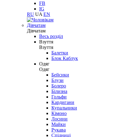
FB
IG
RU
UA
EN
Дівчатам
Дівчатам
Весь розділ
Взуття
Взуття
Балетки
Блок Каблук
Одяг
Одяг
Бейсики
Блузи
Болеро
Білизна
Гольфи
Кардигани
Купальники
Кімоно
Лосини
Майки
Рукава
Спідниці