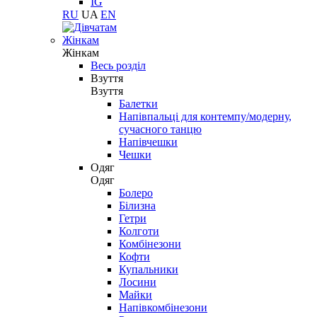
IG
RU
UA
EN
Жінкам
Жінкам
Весь розділ
Взуття
Взуття
Балетки
Напівпальці для контемпу/модерну,
сучасного танцю
Напівчешки
Чешки
Одяг
Одяг
Болеро
Білизна
Гетри
Колготи
Комбінезони
Кофти
Купальники
Лосини
Майки
Напівкомбінезони