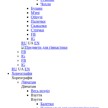
Чохли
Булави
М'ячі
Обручі
Палички
Скакалки
Стрічки
FB
IG
RU
UA
EN
FB
IG
FB
IG
RU
UA
EN
Хореографія
Хореографія
Дівчатам
Дівчатам
Весь розділ
Взуття
Взуття
Балетки