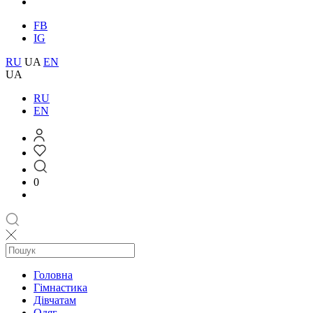
FB
IG
RU
UA
EN
UA
RU
EN
0
Головна
Гімнастика
Дівчатам
Одяг