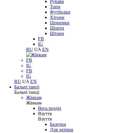
Рукава
Топи
Футболки
Хітони
Шопенки
Шорти
Штани
FB
IG
RU
UA
EN
FB
IG
FB
IG
RU
UA
EN
Бальні танці
Бальні танці
Жінкам
Жінкам
Весь розділ
Взуття
Взуття
Балетки
Для латини