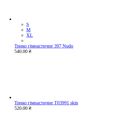
S
M
XL
Трико гімнастичне 397 Nudo
540.00 ₴
Трико гімнастичне Т03991 skin
520.00 ₴