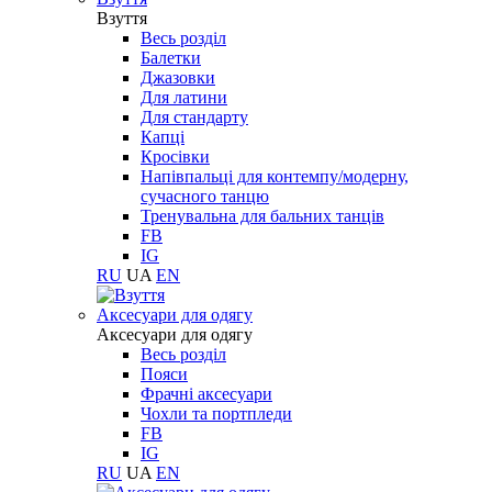
Взуття
Весь розділ
Балетки
Джазовки
Для латини
Для стандарту
Капці
Кросівки
Напівпальці для контемпу/модерну,
сучасного танцю
Тренувальна для бальних танців
FB
IG
RU
UA
EN
Aксесуари для одягу
Aксесуари для одягу
Весь розділ
Пояси
Фрачні аксесуари
Чохли та портпледи
FB
IG
RU
UA
EN