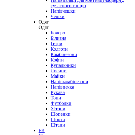
Напівпальці для контемпу/модерну,
сучасного танцю
Напівчешки
Чешки
Одяг
Одяг
Болеро
Білизна
Гетри
Колготи
Комбінезони
Кофти
Купальники
Лосини
Майки
Напівкомбінезони
Напівпачка
Рукава
Топи
Футболки
Хітони
Шопенки
Шорти
Штани
FB