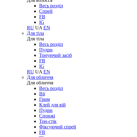
Для волосся
Весь розділ
Спрей
FB
IG
RU
UA
EN
Для тіла
Для тіла
Весь розділ
Пудри
Тонуючий засіб
FB
IG
RU
UA
EN
Для обличчя
Для обличчя
Весь розділ
Вії
Грим
Клей для вій
Пудри
Спонжі
Тон-стік
Фіксуючий спрей
FB