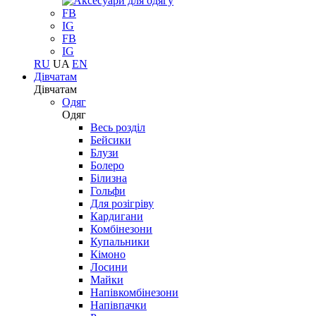
FB
IG
FB
IG
RU
UA
EN
Дівчатам
Дівчатам
Одяг
Одяг
Весь розділ
Бейсики
Блузи
Болеро
Білизна
Гольфи
Для розігріву
Кардигани
Комбінезони
Купальники
Кімоно
Лосини
Майки
Напівкомбінезони
Напівпачки