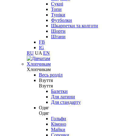
Сукні
Топи
Туніки
Футболки
Шкарпетки та колготи
Шорти
Штани
FB
IG
RU
UA
EN
Хлопчикам
Хлопчикам
Весь розділ
Взуття
Взуття
Балетки
Для латини
Для стандарту
Одяг
Одяг
Гольфи
Кімоно
Майки
Сорочки