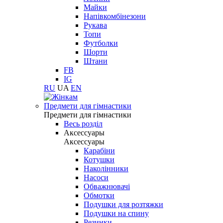
Майки
Напівкомбінезони
Рукава
Топи
Футболки
Шорти
Штани
FB
IG
RU
UA
EN
Предмети для гімнастики
Предмети для гімнастики
Весь розділ
Аксессуары
Аксессуары
Карабіни
Котушки
Наколінники
Насоси
Обважнювачі
Обмотки
Подушки для розтяжки
Подушки на спину
Резинки