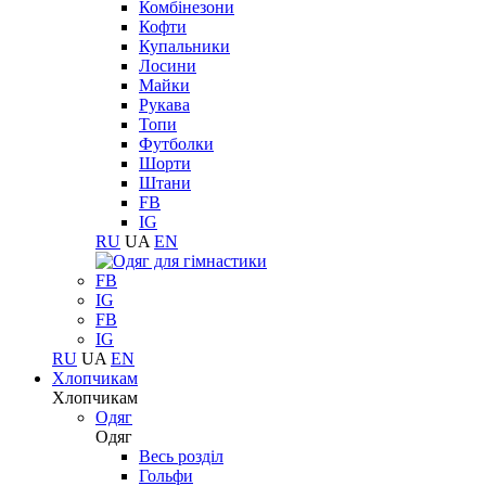
Комбінезони
Кофти
Купальники
Лосини
Майки
Рукава
Топи
Футболки
Шорти
Штани
FB
IG
RU
UA
EN
FB
IG
FB
IG
RU
UA
EN
Хлопчикам
Хлопчикам
Одяг
Одяг
Весь розділ
Гольфи