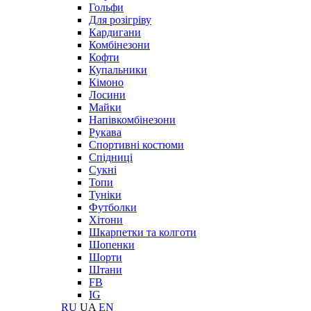
Гольфи
Для розігріву
Кардигани
Комбінезони
Кофти
Купальники
Кімоно
Лосини
Майки
Напівкомбінезони
Рукава
Спортивні костюми
Спідниці
Сукні
Топи
Туніки
Футболки
Хітони
Шкарпетки та колготи
Шопенки
Шорти
Штани
FB
IG
RU
UA
EN