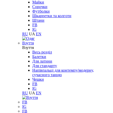
Майки
Сорочки
Футболки
Шкарпетки та колготи
Штани
FB
IG
RU
UA
EN
Взуття
Взуття
Весь розділ
Балетки
Для латини
Для стандарту
Напівпальці для контемпу/модерну,
сучасного танцю
Чешки
FB
IG
RU
UA
EN
FB
IG
FB