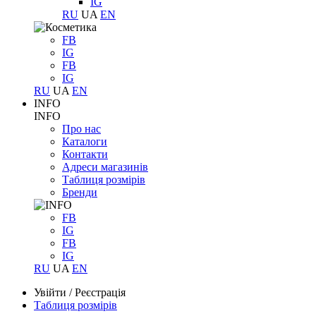
IG
RU
UA
EN
FB
IG
FB
IG
RU
UA
EN
INFO
INFO
Про нас
Каталоги
Контакти
Адреси магазинів
Таблиця розмірів
Бренди
FB
IG
FB
IG
RU
UA
EN
Увійти
/
Реєстрація
Таблиця розмірів