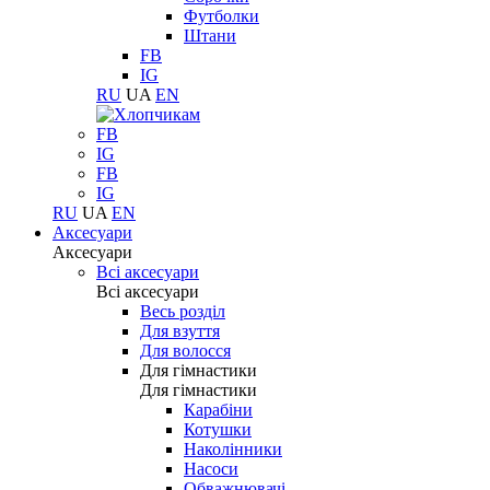
Футболки
Штани
FB
IG
RU
UA
EN
FB
IG
FB
IG
RU
UA
EN
Аксесуари
Аксесуари
Всі аксесуари
Всі аксесуари
Весь розділ
Для взуття
Для волосся
Для гімнастики
Для гімнастики
Карабіни
Котушки
Наколінники
Насоси
Обважнювачі