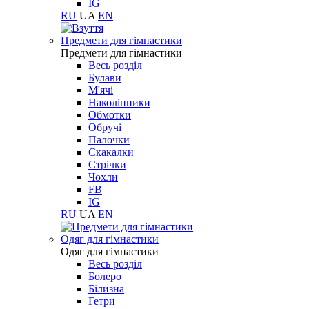
IG
RU
UA
EN
Предмети для гімнастики
Предмети для гімнастики
Весь розділ
Булави
М'ячі
Наколінники
Обмотки
Обручі
Палочки
Скакалки
Стрічки
Чохли
FB
IG
RU
UA
EN
Одяг для гімнастики
Одяг для гімнастики
Весь розділ
Болеро
Білизна
Гетри