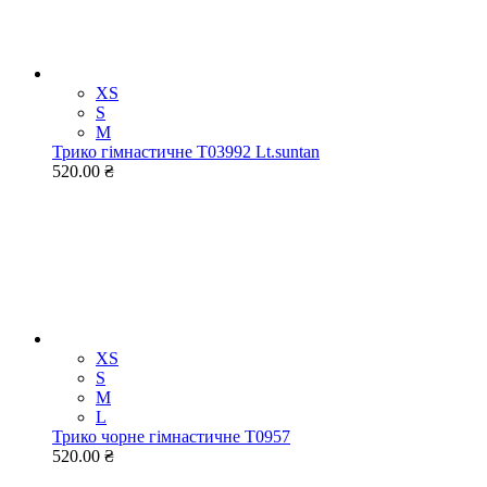
XS
S
M
Трико гімнастичне Т03992 Lt.suntan
520.00 ₴
XS
S
M
L
Трико чорне гімнастичне Т0957
520.00 ₴