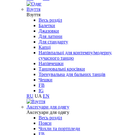
Взуття
Взуття
Весь розділ
Балетки
Джазовки
Для латини
Для стандарту
Капці
Напівпальці для контемпу/модерну,
сучасного танцю
Напівчешки
Танцювальні кросівки
Тренувальна для бальних танців
Чешки
FB
IG
RU
UA
EN
Aксесуари для одягу
Aксесуари для одягу
Весь розділ
Пояси
Чохли та портпледи
FB