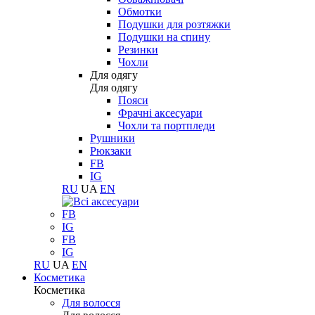
Обмотки
Подушки для розтяжки
Подушки на спину
Резинки
Чохли
Для одягу
Для одягу
Пояси
Фрачні аксесуари
Чохли та портпледи
Рушники
Рюкзаки
FB
IG
RU
UA
EN
FB
IG
FB
IG
RU
UA
EN
Косметика
Косметика
Для волосся