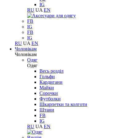
IG
RU
UA
EN
FB
IG
FB
IG
RU
UA
EN
Чоловікам
Чоловікам
Одяг
Одяг
Весь розділ
Гольфи
Кардигани
Майки
Сорочки
Футболки
Шкарпетки та колготи
Штани
FB
IG
RU
UA
EN
Взуття