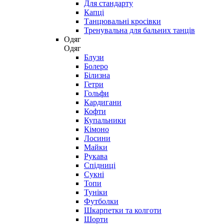
Для стандарту
Капці
Танцювальні кросівки
Тренувальна для бальних танців
Одяг
Одяг
Блузи
Болеро
Білизна
Гетри
Гольфи
Кардигани
Кофти
Купальники
Кімоно
Лосини
Майки
Рукава
Спідниці
Сукні
Топи
Туніки
Футболки
Шкарпетки та колготи
Шорти