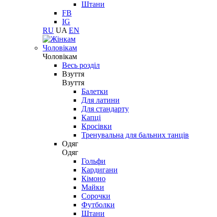
Штани
FB
IG
RU
UA
EN
Чоловікам
Чоловікам
Весь розділ
Взуття
Взуття
Балетки
Для латини
Для стандарту
Капці
Кросівки
Тренувальна для бальних танців
Одяг
Одяг
Гольфи
Кардигани
Кімоно
Майки
Сорочки
Футболки
Штани