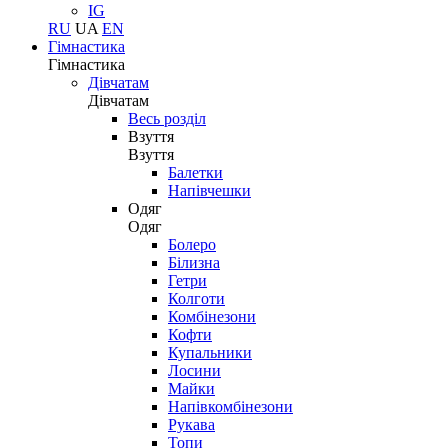
IG
RU
UA
EN
Гімнастика
Гімнастика
Дівчатам
Дівчатам
Весь розділ
Взуття
Взуття
Балетки
Напівчешки
Одяг
Одяг
Болеро
Білизна
Гетри
Колготи
Комбінезони
Кофти
Купальники
Лосини
Майки
Напівкомбінезони
Рукава
Топи