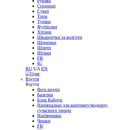
Рукава
Спідниці
Сукні
Топи
Туніки
Футболки
Хітони
Шкарпетки та колготи
Шопенки
Шорти
Штани
FB
IG
RU
UA
EN
Взуття
Взуття
Весь розділ
Балетки
Блок Каблук
Напівпальці для контемпу/модерну,
сучасного танцю
Напівчешки
Чешки
FB