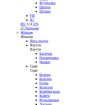
Футболки
Шорти
Штани
FB
IG
RU
UA
EN
Жінкам
Жінкам
Весь розділ
Взуття
Взуття
Балетки
Напівчешки
Чешки
Одяг
Одяг
Болеро
Білизна
Гетри
Колготи
Комбінезони
Кофти
Купальники
Лосини