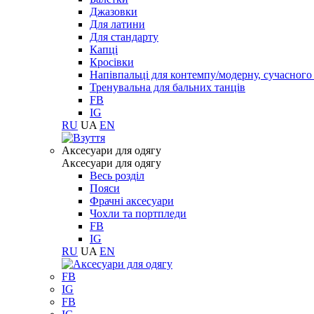
Джазовки
Для латини
Для стандарту
Капці
Кросівки
Напівпальці для контемпу/модерну, сучасног
Тренувальна для бальних танців
FB
IG
RU
UA
EN
Aксесуари для одягу
Aксесуари для одягу
Весь розділ
Пояси
Фрачні аксесуари
Чохли та портпледи
FB
IG
RU
UA
EN
FB
IG
FB