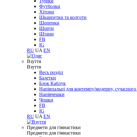
Туніки
Футболки
Хітони
Шкарпетки та колготи
Шопенки
Шорти
Штани
FB
IG
RU
UA
EN
Взуття
Взуття
Весь розділ
Балетки
Блок Каблук
Напівпальці для контемпу/модерну, сучасног
Напівчешки
Чешки
FB
IG
RU
UA
EN
Предмети для гімнастики
Предмети для гімнастики