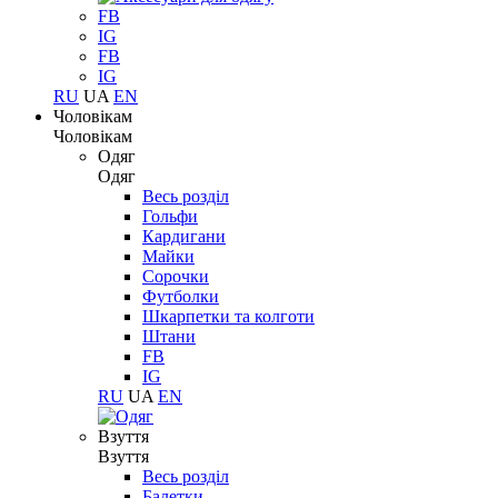
FB
IG
FB
IG
RU
UA
EN
Чоловікам
Чоловікам
Одяг
Одяг
Весь розділ
Гольфи
Кардигани
Майки
Сорочки
Футболки
Шкарпетки та колготи
Штани
FB
IG
RU
UA
EN
Взуття
Взуття
Весь розділ
Балетки