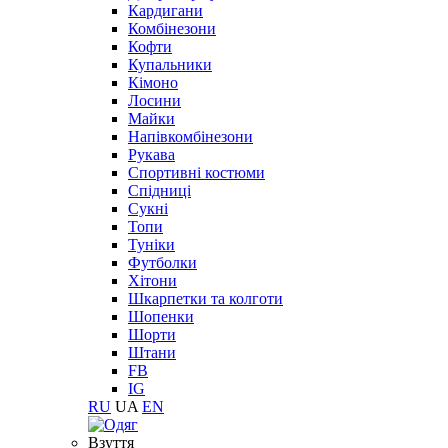
Кардигани
Комбінезони
Кофти
Купальники
Кімоно
Лосини
Майки
Напівкомбінезони
Рукава
Спортивні костюми
Спідниці
Сукні
Топи
Туніки
Футболки
Хітони
Шкарпетки та колготи
Шопенки
Шорти
Штани
FB
IG
RU
UA
EN
Взуття