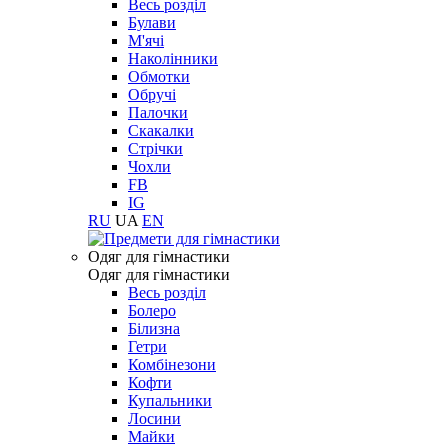
Весь розділ
Булави
М'ячі
Наколінники
Обмотки
Обручі
Палочки
Скакалки
Стрічки
Чохли
FB
IG
RU
UA
EN
Одяг для гімнастики
Одяг для гімнастики
Весь розділ
Болеро
Білизна
Гетри
Комбінезони
Кофти
Купальники
Лосини
Майки