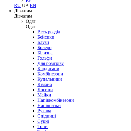
IG
RU
UA
EN
Дівчатам
Дівчатам
Одяг
Одяг
Весь розділ
Бейсики
Блузи
Болеро
Білизна
Гольфи
Для розігріву
Кардигани
Комбінезони
Купальники
Кімоно
Лосини
Майки
Напівкомбінезони
Напівпачки
Рукава
Спідниці
Сукні
Топи