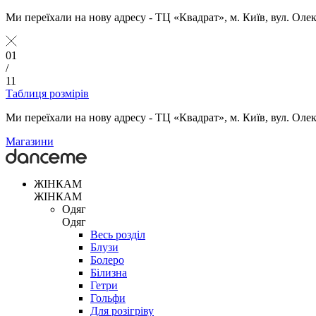
Ми переїхали на нову адресу - ТЦ «Квадрат», м. Київ, вул. Оле
01
/
11
Таблиця розмірів
Ми переїхали на нову адресу - ТЦ «Квадрат», м. Київ, вул. Оле
Магазини
ЖІНКАМ
ЖІНКАМ
Одяг
Одяг
Весь розділ
Блузи
Болеро
Білизна
Гетри
Гольфи
Для розігріву