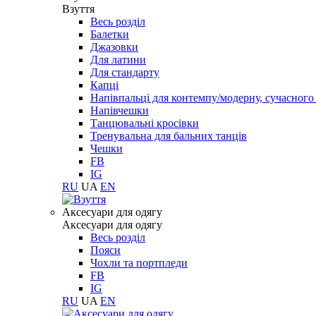
Взуття
Весь розділ
Балетки
Джазовки
Для латини
Для стандарту
Капці
Напівпальці для контемпу/модерну, сучасног
Напівчешки
Танцювальні кросівки
Тренувальна для бальних танців
Чешки
FB
IG
RU
UA
EN
Aксесуари для одягу
Aксесуари для одягу
Весь розділ
Пояси
Чохли та портпледи
FB
IG
RU
UA
EN