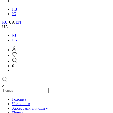
FB
IG
RU
UA
EN
UA
RU
EN
0
Головна
Чоловікам
Aксесуари для одягу
Пояси