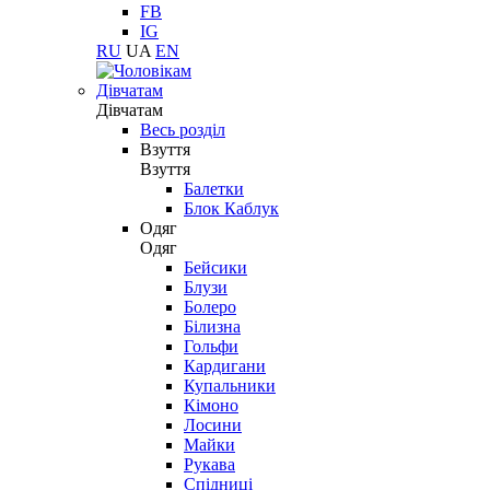
FB
IG
RU
UA
EN
Дівчатам
Дівчатам
Весь розділ
Взуття
Взуття
Балетки
Блок Каблук
Одяг
Одяг
Бейсики
Блузи
Болеро
Білизна
Гольфи
Кардигани
Купальники
Кімоно
Лосини
Майки
Рукава
Спідниці