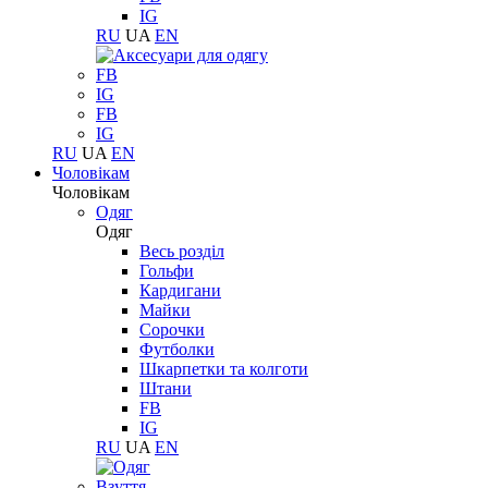
IG
RU
UA
EN
FB
IG
FB
IG
RU
UA
EN
Чоловікам
Чоловікам
Одяг
Одяг
Весь розділ
Гольфи
Кардигани
Майки
Сорочки
Футболки
Шкарпетки та колготи
Штани
FB
IG
RU
UA
EN
Взуття