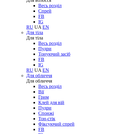
Для волосся
Весь розділ
Спрей
FB
IG
RU
UA
EN
Для тіла
Для тіла
Весь розділ
Пудри
Тонуючий засіб
FB
IG
RU
UA
EN
Для обличчя
Для обличчя
Весь розділ
Вії
Грим
Клей для вій
Пудри
Спонжі
Тон-стік
Фіксуючий спрей
FB