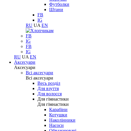
Футболки
Штани
FB
IG
RU
UA
EN
FB
IG
FB
IG
RU
UA
EN
Аксесуари
Аксесуари
Всі аксесуари
Всі аксесуари
Весь розділ
Для взуття
Для волосся
Для гімнастики
Для гімнастики
Карабіни
Котушки
Наколінники
Насоси
Обважнювачі