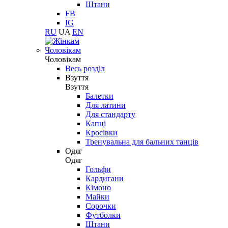
Штани
FB
IG
RU
UA
EN
Чоловікам
Чоловікам
Весь розділ
Взуття
Взуття
Балетки
Для латини
Для стандарту
Капці
Кросівки
Тренувальна для бальних танців
Одяг
Одяг
Гольфи
Кардигани
Кімоно
Майки
Сорочки
Футболки
Штани