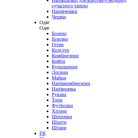
Напівпальці для контемпу/модерну,
сучасного танцю
Напівчешки
Чешки
Одяг
Одяг
Болеро
Білизна
Гетри
Колготи
Комбінезони
Кофти
Купальники
Лосини
Майки
Напівкомбінезони
Напівпачка
Рукава
Топи
Футболки
Хітони
Шопенки
Шорти
Штани
FB