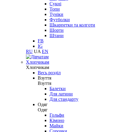
Сукні
Топи
Туніки
Футболки
Шкарпетки та колготи
Шорти
Штани
FB
IG
RU
UA
EN
Хлопчикам
Хлопчикам
Весь розділ
Взуття
Взуття
Балетки
Для латини
Для стандарту
Одяг
Одяг
Гольфи
Кімоно
Майки
Сорочки