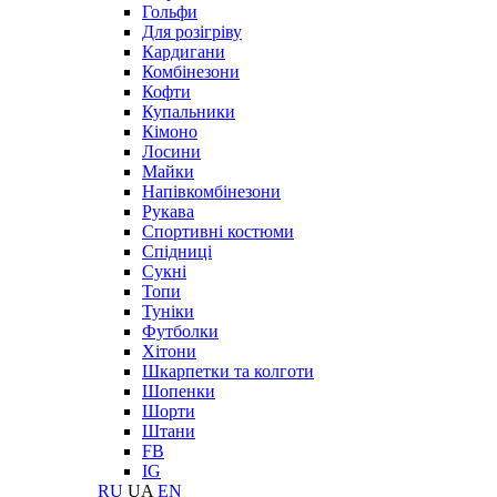
Гольфи
Для розігріву
Кардигани
Комбінезони
Кофти
Купальники
Кімоно
Лосини
Майки
Напівкомбінезони
Рукава
Спортивні костюми
Спідниці
Сукні
Топи
Туніки
Футболки
Хітони
Шкарпетки та колготи
Шопенки
Шорти
Штани
FB
IG
RU
UA
EN