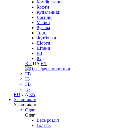
Комбінезони
Кофти
Купальники
Лосини
Майки
Рукава
Топи
Футболки
Шорти
Штани
FB
IG
RU
UA
EN
FB
IG
FB
IG
RU
UA
EN
Хлопчикам
Хлопчикам
Одяг
Одяг
Весь розділ
Гольфи