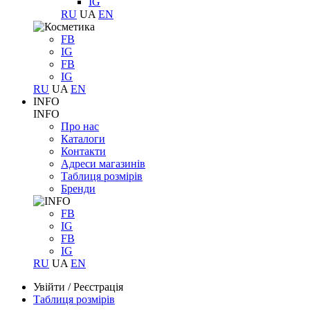
IG
RU
UA
EN
FB
IG
FB
IG
RU
UA
EN
INFO
INFO
Про нас
Каталоги
Контакти
Адреси магазинів
Таблиця розмірів
Бренди
FB
IG
FB
IG
RU
UA
EN
Увійти
/
Реєстрація
Таблиця розмірів