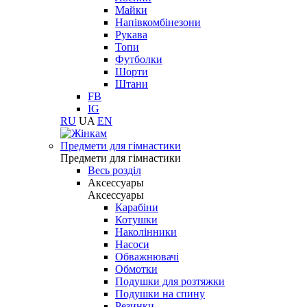
Майки
Напівкомбінезони
Рукава
Топи
Футболки
Шорти
Штани
FB
IG
RU
UA
EN
Предмети для гімнастики
Предмети для гімнастики
Весь розділ
Аксессуары
Аксессуары
Карабіни
Котушки
Наколінники
Насоси
Обважнювачі
Обмотки
Подушки для розтяжки
Подушки на спину
Резинки