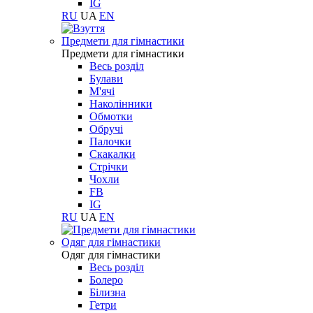
IG
RU
UA
EN
Предмети для гімнастики
Предмети для гімнастики
Весь розділ
Булави
М'ячі
Наколінники
Обмотки
Обручі
Палочки
Скакалки
Стрічки
Чохли
FB
IG
RU
UA
EN
Одяг для гімнастики
Одяг для гімнастики
Весь розділ
Болеро
Білизна
Гетри