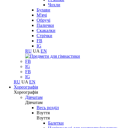
Чохли
Булави
М'ячі
Обручі
Палички
Скакалки
Стрічки
FB
IG
RU
UA
EN
FB
IG
FB
IG
RU
UA
EN
Хореографія
Хореографія
Дівчатам
Дівчатам
Весь розділ
Взуття
Взуття
Балетки