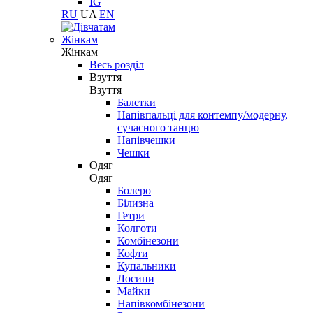
IG
RU
UA
EN
Жінкам
Жінкам
Весь розділ
Взуття
Взуття
Балетки
Напівпальці для контемпу/модерну,
сучасного танцю
Напівчешки
Чешки
Одяг
Одяг
Болеро
Білизна
Гетри
Колготи
Комбінезони
Кофти
Купальники
Лосини
Майки
Напівкомбінезони