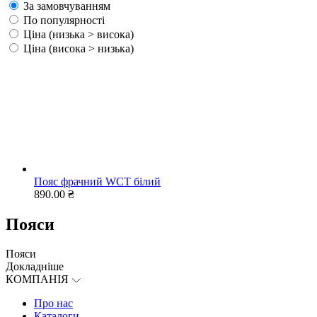
За замовчуванням
По популярності
Ціна (низька > висока)
Ціна (висока > низька)
Пояс фрачний WCT білий
890.00 ₴
Пояси
Пояси
Докладніше
КОМПАНІЯ
Про нас
Каталоги