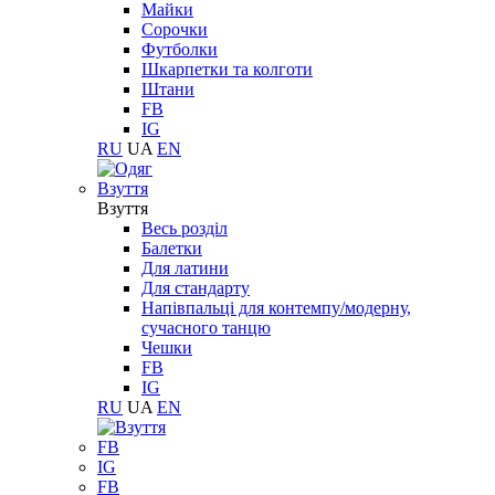
Майки
Сорочки
Футболки
Шкарпетки та колготи
Штани
FB
IG
RU
UA
EN
Взуття
Взуття
Весь розділ
Балетки
Для латини
Для стандарту
Напівпальці для контемпу/модерну,
сучасного танцю
Чешки
FB
IG
RU
UA
EN
FB
IG
FB