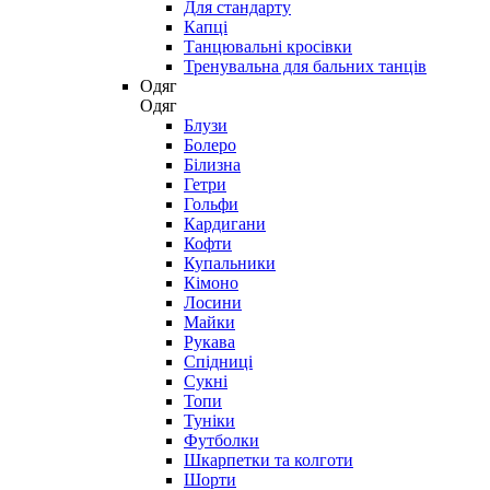
Для стандарту
Капці
Танцювальні кросівки
Тренувальна для бальних танців
Одяг
Одяг
Блузи
Болеро
Білизна
Гетри
Гольфи
Кардигани
Кофти
Купальники
Кімоно
Лосини
Майки
Рукава
Спідниці
Сукні
Топи
Туніки
Футболки
Шкарпетки та колготи
Шорти