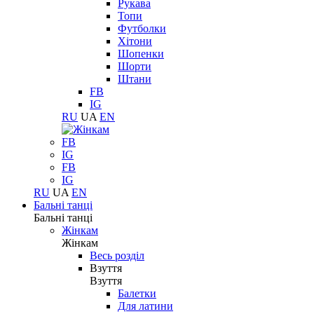
Рукава
Топи
Футболки
Хітони
Шопенки
Шорти
Штани
FB
IG
RU
UA
EN
FB
IG
FB
IG
RU
UA
EN
Бальні танці
Бальні танці
Жінкам
Жінкам
Весь розділ
Взуття
Взуття
Балетки
Для латини