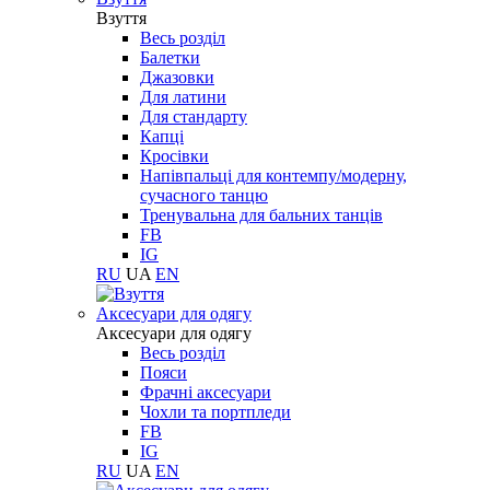
Взуття
Весь розділ
Балетки
Джазовки
Для латини
Для стандарту
Капці
Кросівки
Напівпальці для контемпу/модерну,
сучасного танцю
Тренувальна для бальних танців
FB
IG
RU
UA
EN
Aксесуари для одягу
Aксесуари для одягу
Весь розділ
Пояси
Фрачні аксесуари
Чохли та портпледи
FB
IG
RU
UA
EN