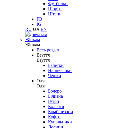
Футболки
Шорти
Штани
FB
IG
RU
UA
EN
Жінкам
Жінкам
Весь розділ
Взуття
Взуття
Балетки
Напівчешки
Чешки
Одяг
Одяг
Болеро
Білизна
Гетри
Колготи
Комбінезони
Кофти
Купальники
Лосини