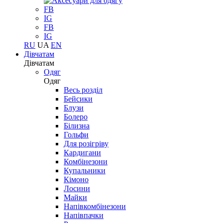
FB
IG
FB
IG
RU
UA
EN
Дівчатам
Дівчатам
Одяг
Одяг
Весь розділ
Бейсики
Блузи
Болеро
Білизна
Гольфи
Для розігріву
Кардигани
Комбінезони
Купальники
Кімоно
Лосини
Майки
Напівкомбінезони
Напівпачки