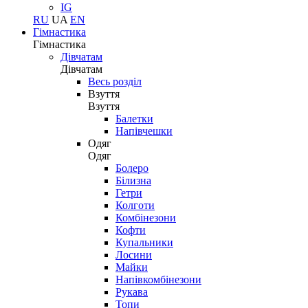
IG
RU
UA
EN
Гімнастика
Гімнастика
Дівчатам
Дівчатам
Весь розділ
Взуття
Взуття
Балетки
Напівчешки
Одяг
Одяг
Болеро
Білизна
Гетри
Колготи
Комбінезони
Кофти
Купальники
Лосини
Майки
Напівкомбінезони
Рукава
Топи