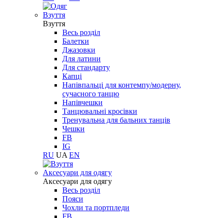
Взуття
Взуття
Весь розділ
Балетки
Джазовки
Для латини
Для стандарту
Капці
Напівпальці для контемпу/модерну,
сучасного танцю
Напівчешки
Танцювальні кросівки
Тренувальна для бальних танців
Чешки
FB
IG
RU
UA
EN
Aксесуари для одягу
Aксесуари для одягу
Весь розділ
Пояси
Чохли та портпледи
FB