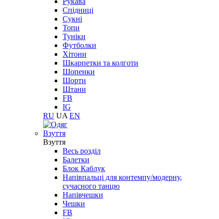
Рукава
Спідниці
Сукні
Топи
Туніки
Футболки
Хітони
Шкарпетки та колготи
Шопенки
Шорти
Штани
FB
IG
RU
UA
EN
Взуття
Взуття
Весь розділ
Балетки
Блок Каблук
Напівпальці для контемпу/модерну,
сучасного танцю
Напівчешки
Чешки
FB