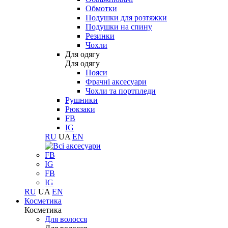
Обмотки
Подушки для розтяжки
Подушки на спину
Резинки
Чохли
Для одягу
Для одягу
Пояси
Фрачні аксесуари
Чохли та портпледи
Рушники
Рюкзаки
FB
IG
RU
UA
EN
FB
IG
FB
IG
RU
UA
EN
Косметика
Косметика
Для волосся