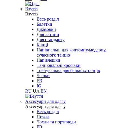
Взуття
Взуття
Весь розділ
Балетки
Джазовки
Для латини
Для стандарту
Капці
Напівпальці для контемпу/модерну,
сучасного танцю
Напівчешки
Танцювальні кросівки
Тренувальна для бальних танців
Чешки
FB
IG
RU
UA
EN
Aксесуари для одягу
Aксесуари для одягу
Весь розділ
Пояси
Чохли та портпледи
FB