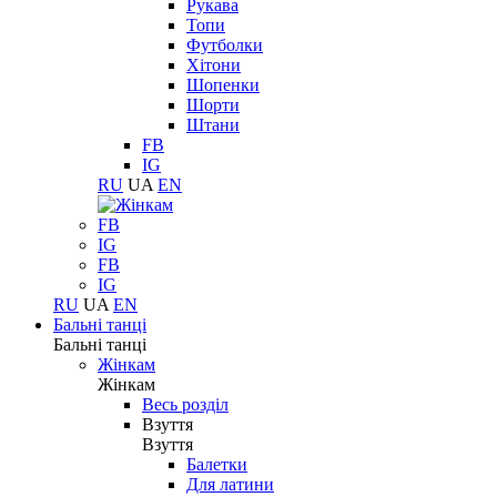
Рукава
Топи
Футболки
Хітони
Шопенки
Шорти
Штани
FB
IG
RU
UA
EN
FB
IG
FB
IG
RU
UA
EN
Бальні танці
Бальні танці
Жінкам
Жінкам
Весь розділ
Взуття
Взуття
Балетки
Для латини