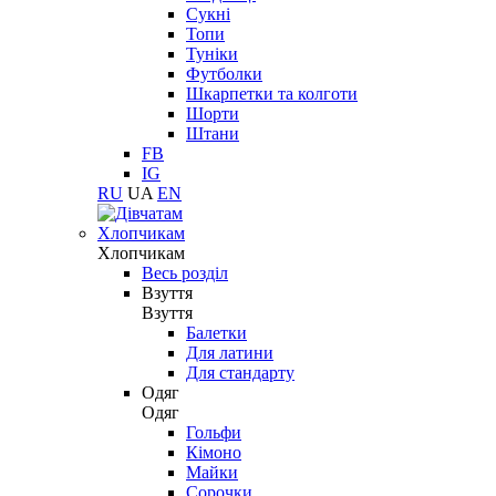
Сукні
Топи
Туніки
Футболки
Шкарпетки та колготи
Шорти
Штани
FB
IG
RU
UA
EN
Хлопчикам
Хлопчикам
Весь розділ
Взуття
Взуття
Балетки
Для латини
Для стандарту
Одяг
Одяг
Гольфи
Кімоно
Майки
Сорочки