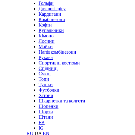
Гольфи
Для розігріву
Кардигани
Комбінезони
Кофти
Купальники
Кімоно
Лосини
Майки
Напівкомбінезони
Рукава
Спортивні костюми
Спідниці
Сукні
Топи
Туніки
Футболки
Хітони
Шкарпетки та колготи
Шопенки
Шорти
Штани
FB
IG
RU
UA
EN