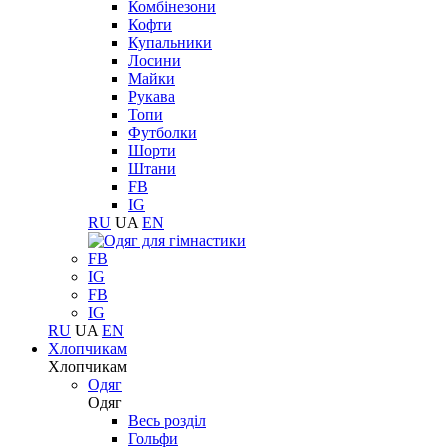
Комбінезони
Кофти
Купальники
Лосини
Майки
Рукава
Топи
Футболки
Шорти
Штани
FB
IG
RU
UA
EN
FB
IG
FB
IG
RU
UA
EN
Хлопчикам
Хлопчикам
Одяг
Одяг
Весь розділ
Гольфи