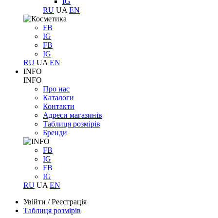
IG
RU
UA
EN
FB
IG
FB
IG
RU
UA
EN
INFO
INFO
Про нас
Каталоги
Контакти
Адреси магазинів
Таблиця розмірів
Бренди
FB
IG
FB
IG
RU
UA
EN
Увійти
/
Реєстрація
Таблиця розмірів