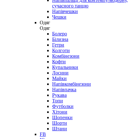
Напівпальці для контемпу/модерну,
сучасного танцю
Напівчешки
Чешки
Одяг
Одяг
Болеро
Білизна
Гетри
Колготи
Комбінезони
Кофти
Купальники
Лосини
Майки
Напівкомбінезони
Напівпачка
Рукава
Топи
Футболки
Хітони
Шопенки
Шорти
Штани
FB