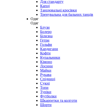
Для стандарту
Капці
Танцювальні кросівки
Тренувальна для бальних танців
Одяг
Одяг
Блузи
Болеро
Білизна
Гетри
Гольфи
Кардигани
Кофти
Купальники
Кімоно
Лосини
Майки
Рукава
Спідниці
Сукні
Топи
Туніки
Футболки
Шкарпетки та колготи
Шорти