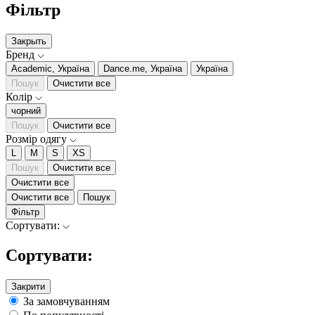
Фільтр
Закрыть
Бренд
Academic, Україна
Dance.me, Україна
Україна
Пошук
Очистити все
Колір
чорний
Пошук
Очистити все
Розмір одягу
L
M
S
XS
Пошук
Очистити все
Очистити все
Очистити все
Пошук
Фільтр
Сортувати:
Сортувати:
Закрити
За замовчуванням