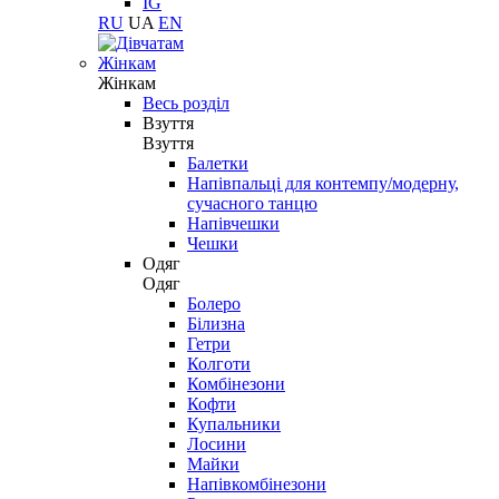
IG
RU
UA
EN
Жінкам
Жінкам
Весь розділ
Взуття
Взуття
Балетки
Напівпальці для контемпу/модерну,
сучасного танцю
Напівчешки
Чешки
Одяг
Одяг
Болеро
Білизна
Гетри
Колготи
Комбінезони
Кофти
Купальники
Лосини
Майки
Напівкомбінезони