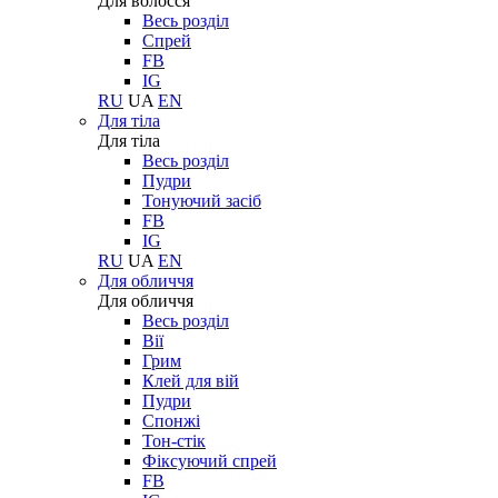
Для волосся
Весь розділ
Спрей
FB
IG
RU
UA
EN
Для тіла
Для тіла
Весь розділ
Пудри
Тонуючий засіб
FB
IG
RU
UA
EN
Для обличчя
Для обличчя
Весь розділ
Вії
Грим
Клей для вій
Пудри
Спонжі
Тон-стік
Фіксуючий спрей
FB