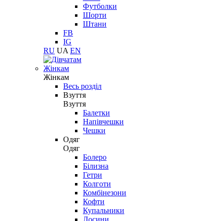
Футболки
Шорти
Штани
FB
IG
RU
UA
EN
Жінкам
Жінкам
Весь розділ
Взуття
Взуття
Балетки
Напівчешки
Чешки
Одяг
Одяг
Болеро
Білизна
Гетри
Колготи
Комбінезони
Кофти
Купальники
Лосини