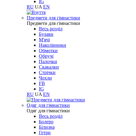
IG
RU
UA
EN
Предмети для гімнастики
Предмети для гімнастики
Весь розділ
Булави
М'ячі
Наколінники
Обмотки
Обручі
Палочки
Скакалки
Стрічки
Чохли
FB
IG
RU
UA
EN
Одяг для гімнастики
Одяг для гімнастики
Весь розділ
Болеро
Білизна
Гетри