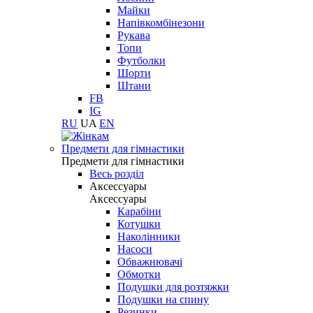
Майки
Напівкомбінезони
Рукава
Топи
Футболки
Шорти
Штани
FB
IG
RU
UA
EN
Предмети для гімнастики
Предмети для гімнастики
Весь розділ
Аксессуары
Аксессуары
Карабіни
Котушки
Наколінники
Насоси
Обважнювачі
Обмотки
Подушки для розтяжки
Подушки на спину
Резинки