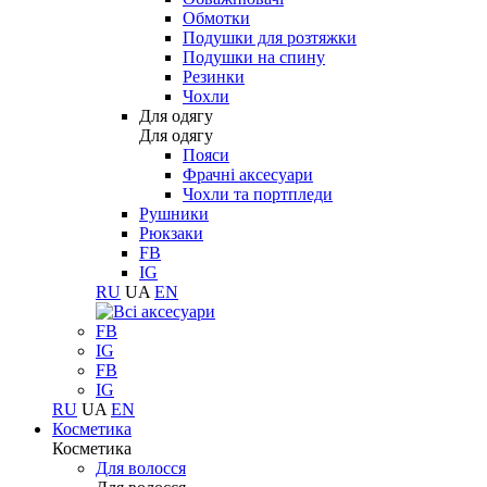
Обмотки
Подушки для розтяжки
Подушки на спину
Резинки
Чохли
Для одягу
Для одягу
Пояси
Фрачні аксесуари
Чохли та портпледи
Рушники
Рюкзаки
FB
IG
RU
UA
EN
FB
IG
FB
IG
RU
UA
EN
Косметика
Косметика
Для волосся