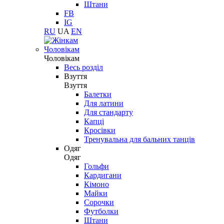
Штани
FB
IG
RU
UA
EN
Чоловікам
Чоловікам
Весь розділ
Взуття
Взуття
Балетки
Для латини
Для стандарту
Капці
Кросівки
Тренувальна для бальних танців
Одяг
Одяг
Гольфи
Кардигани
Кімоно
Майки
Сорочки
Футболки
Штани