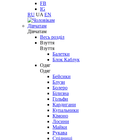
FB
IG
RU
UA
EN
Дівчатам
Дівчатам
Весь розділ
Взуття
Взуття
Балетки
Блок Каблук
Одяг
Одяг
Бейсики
Блузи
Болеро
Білизна
Гольфи
Кардигани
Купальники
Кімоно
Лосини
Майки
Рукава
Спідниці