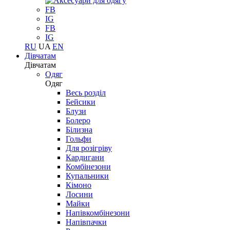
FB
IG
FB
IG
RU
UA
EN
Дівчатам
Дівчатам
Одяг
Одяг
Весь розділ
Бейсики
Блузи
Болеро
Білизна
Гольфи
Для розігріву
Кардигани
Комбінезони
Купальники
Кімоно
Лосини
Майки
Напівкомбінезони
Напівпачки