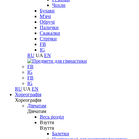
Чохли
Булави
М'ячі
Обручі
Палички
Скакалки
Стрічки
FB
IG
RU
UA
EN
FB
IG
FB
IG
RU
UA
EN
Хореографія
Хореографія
Дівчатам
Дівчатам
Весь розділ
Взуття
Взуття
Балетки