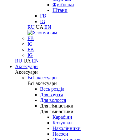
Футболки
Штани
FB
IG
RU
UA
EN
FB
IG
FB
IG
RU
UA
EN
Аксесуари
Аксесуари
Всі аксесуари
Всі аксесуари
Весь розділ
Для взуття
Для волосся
Для гімнастики
Для гімнастики
Карабіни
Котушки
Наколінники
Насоси
Обважнювачі