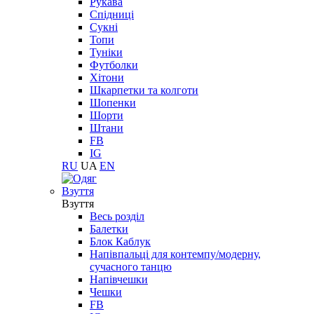
Рукава
Спідниці
Сукні
Топи
Туніки
Футболки
Хітони
Шкарпетки та колготи
Шопенки
Шорти
Штани
FB
IG
RU
UA
EN
Взуття
Взуття
Весь розділ
Балетки
Блок Каблук
Напівпальці для контемпу/модерну,
сучасного танцю
Напівчешки
Чешки
FB