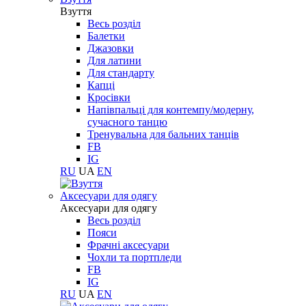
Взуття
Весь розділ
Балетки
Джазовки
Для латини
Для стандарту
Капці
Кросівки
Напівпальці для контемпу/модерну,
сучасного танцю
Тренувальна для бальних танців
FB
IG
RU
UA
EN
Aксесуари для одягу
Aксесуари для одягу
Весь розділ
Пояси
Фрачні аксесуари
Чохли та портпледи
FB
IG
RU
UA
EN