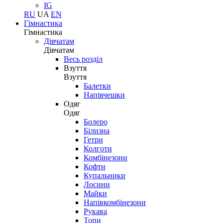
IG
RU
UA
EN
Гімнастика
Гімнастика
Дівчатам
Дівчатам
Весь розділ
Взуття
Взуття
Балетки
Напівчешки
Одяг
Одяг
Болеро
Білизна
Гетри
Колготи
Комбінезони
Кофти
Купальники
Лосини
Майки
Напівкомбінезони
Рукава
Топи