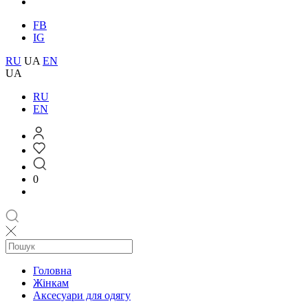
FB
IG
RU
UA
EN
UA
RU
EN
0
Головна
Жінкам
Аксесуари для одягу