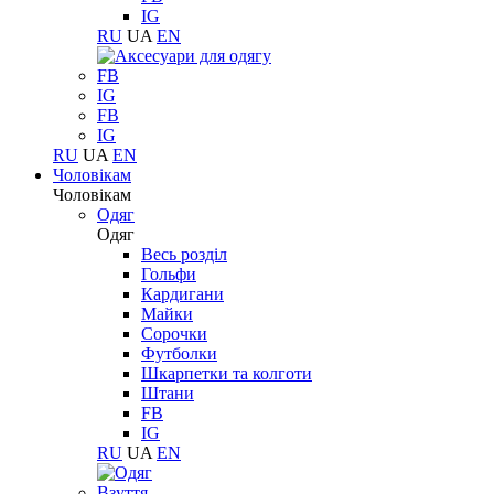
IG
RU
UA
EN
FB
IG
FB
IG
RU
UA
EN
Чоловікам
Чоловікам
Одяг
Одяг
Весь розділ
Гольфи
Кардигани
Майки
Сорочки
Футболки
Шкарпетки та колготи
Штани
FB
IG
RU
UA
EN
Взуття