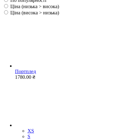
По популярності
Ціна (низька > висока)
Ціна (висока > низька)
Портплед
1780.00 ₴
XS
S