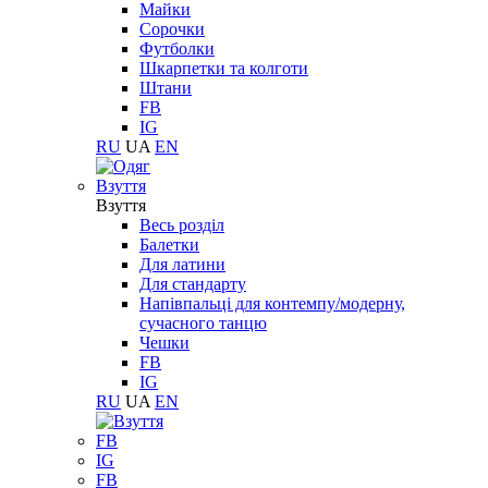
Майки
Сорочки
Футболки
Шкарпетки та колготи
Штани
FB
IG
RU
UA
EN
Взуття
Взуття
Весь розділ
Балетки
Для латини
Для стандарту
Напівпальці для контемпу/модерну,
сучасного танцю
Чешки
FB
IG
RU
UA
EN
FB
IG
FB