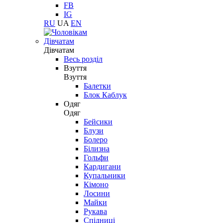
FB
IG
RU
UA
EN
Дівчатам
Дівчатам
Весь розділ
Взуття
Взуття
Балетки
Блок Каблук
Одяг
Одяг
Бейсики
Блузи
Болеро
Білизна
Гольфи
Кардигани
Купальники
Кімоно
Лосини
Майки
Рукава
Спідниці