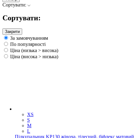
Сортувати:
Сортувати:
Закрити
За замовчуванням
По популярності
Ціна (низька > висока)
Ціна (висока > низька)
XS
S
M
L
Підкупальник KP130 жіноча, тілесний, біфлекс матовий