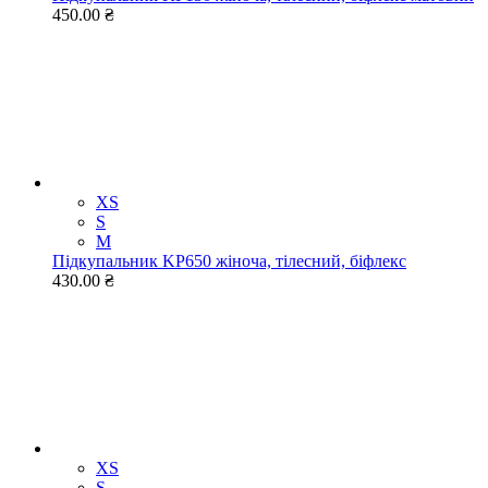
450.00 ₴
XS
S
M
Підкупальник KP650 жіноча, тілесний, біфлекс
430.00 ₴
XS
S