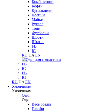
Комбінезони
Кофти
Купальники
Лосини
Майки
Рукава
Топи
Футболки
Шорти
Штани
FB
IG
RU
UA
EN
FB
IG
FB
IG
RU
UA
EN
Хлопчикам
Хлопчикам
Одяг
Одяг
Весь розділ
Гольфи