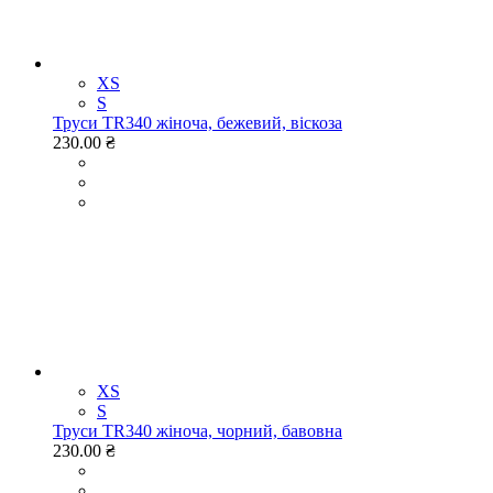
XS
S
Труси TR340 жіноча, бежевий, віскоза
230.00 ₴
XS
S
Труси TR340 жіноча, чорний, бавовна
230.00 ₴