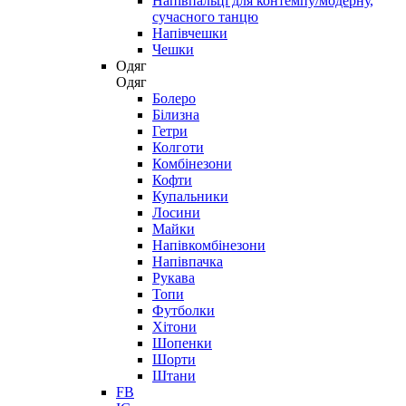
Напівпальці для контемпу/модерну,
сучасного танцю
Напівчешки
Чешки
Одяг
Одяг
Болеро
Білизна
Гетри
Колготи
Комбінезони
Кофти
Купальники
Лосини
Майки
Напівкомбінезони
Напівпачка
Рукава
Топи
Футболки
Хітони
Шопенки
Шорти
Штани
FB