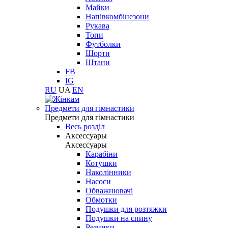
Майки
Напівкомбінезони
Рукава
Топи
Футболки
Шорти
Штани
FB
IG
RU
UA
EN
Предмети для гімнастики
Предмети для гімнастики
Весь розділ
Аксессуары
Аксессуары
Карабіни
Котушки
Наколінники
Насоси
Обважнювачі
Обмотки
Подушки для розтяжки
Подушки на спину
Резинки