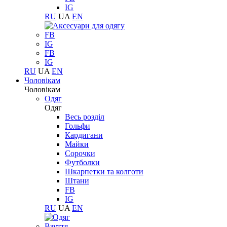
IG
RU
UA
EN
FB
IG
FB
IG
RU
UA
EN
Чоловікам
Чоловікам
Одяг
Одяг
Весь розділ
Гольфи
Кардигани
Майки
Сорочки
Футболки
Шкарпетки та колготи
Штани
FB
IG
RU
UA
EN
Взуття