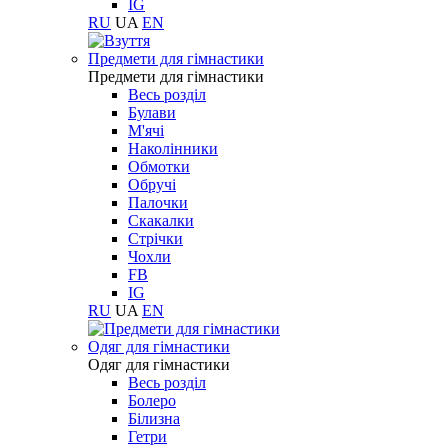
IG
RU
UA
EN
Предмети для гімнастики
Предмети для гімнастики
Весь розділ
Булави
М'ячі
Наколінники
Обмотки
Обручі
Палочки
Скакалки
Стрічки
Чохли
FB
IG
RU
UA
EN
Одяг для гімнастики
Одяг для гімнастики
Весь розділ
Болеро
Білизна
Гетри