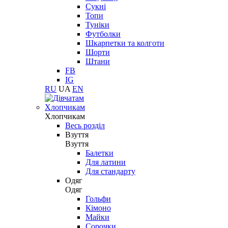
Сукні
Топи
Туніки
Футболки
Шкарпетки та колготи
Шорти
Штани
FB
IG
RU
UA
EN
Хлопчикам
Хлопчикам
Весь розділ
Взуття
Взуття
Балетки
Для латини
Для стандарту
Одяг
Одяг
Гольфи
Кімоно
Майки
Сорочки