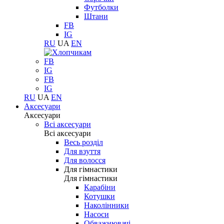
Футболки
Штани
FB
IG
RU
UA
EN
FB
IG
FB
IG
RU
UA
EN
Аксесуари
Аксесуари
Всі аксесуари
Всі аксесуари
Весь розділ
Для взуття
Для волосся
Для гімнастики
Для гімнастики
Карабіни
Котушки
Наколінники
Насоси
Обважнювачі