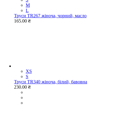
M
L
Труси TR267 жіноча, чорний, масло
165.00 ₴
XS
S
Труси TR340 жіноча, білий, бавовна
230.00 ₴