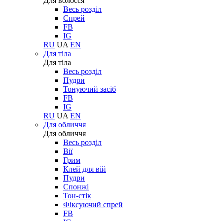
Для волосся
Весь розділ
Спрей
FB
IG
RU
UA
EN
Для тіла
Для тіла
Весь розділ
Пудри
Тонуючий засіб
FB
IG
RU
UA
EN
Для обличчя
Для обличчя
Весь розділ
Вії
Грим
Клей для вій
Пудри
Спонжі
Тон-стік
Фіксуючий спрей
FB