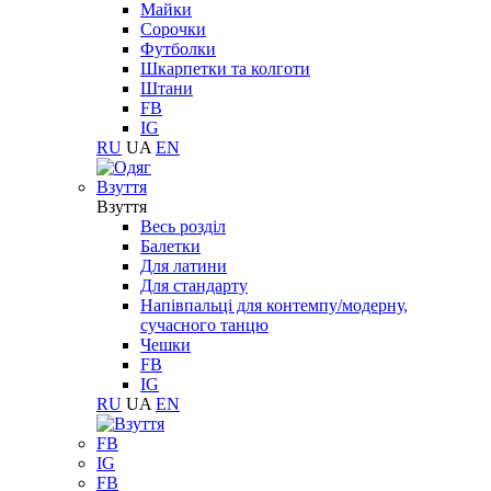
Майки
Сорочки
Футболки
Шкарпетки та колготи
Штани
FB
IG
RU
UA
EN
Взуття
Взуття
Весь розділ
Балетки
Для латини
Для стандарту
Напівпальці для контемпу/модерну,
сучасного танцю
Чешки
FB
IG
RU
UA
EN
FB
IG
FB