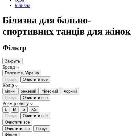
Білизна
Білизна для бально-
спортивних танців для жінок
Фільтр
Закрыть
Бренд
Dance.me, Україна
Пошук
Очистити все
Колір
білий
бежевий
тілесний
чорний
Пошук
Очистити все
Розмір одягу
L
M
S
XS
Пошук
Очистити все
Очистити все
Очистити все
Пошук
Фільтр