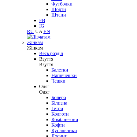
Футболки
Шорти
Штани
FB
IG
RU
UA
EN
Жінкам
Жінкам
Весь розділ
Взуття
Взуття
Балетки
Напівчешки
Чешки
Одяг
Одяг
Болеро
Білизна
Гетри
Колготи
Комбінезони
Кофти
Купальники
Лосини