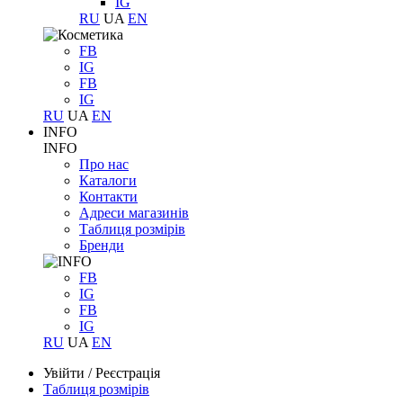
IG
RU
UA
EN
FB
IG
FB
IG
RU
UA
EN
INFO
INFO
Про нас
Каталоги
Контакти
Адреси магазинів
Таблиця розмірів
Бренди
FB
IG
FB
IG
RU
UA
EN
Увійти
/
Реєстрація
Таблиця розмірів