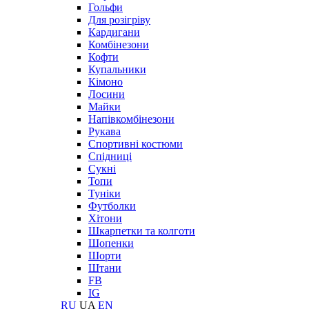
Гольфи
Для розігріву
Кардигани
Комбінезони
Кофти
Купальники
Кімоно
Лосини
Майки
Напівкомбінезони
Рукава
Спортивні костюми
Спідниці
Сукні
Топи
Туніки
Футболки
Хітони
Шкарпетки та колготи
Шопенки
Шорти
Штани
FB
IG
RU
UA
EN