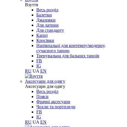
Взуття
Весь розділ
Балетки
Джазовки
Для латини
Для стандарту
Капці
Кросівки
Напівпальці для контемпу/модерну,
сучасного танцю
Тренувальна для бальних танців
FB
IG
RU
UA
EN
Aксесуари для одягу
Aксесуари для одягу
Весь розділ
Пояси
Фрачні аксесуари
Чохли та портпледи
FB
IG
RU
UA
EN