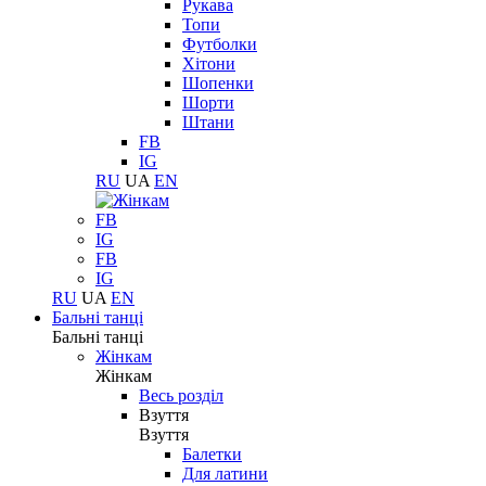
Рукава
Топи
Футболки
Хітони
Шопенки
Шорти
Штани
FB
IG
RU
UA
EN
FB
IG
FB
IG
RU
UA
EN
Бальні танці
Бальні танці
Жінкам
Жінкам
Весь розділ
Взуття
Взуття
Балетки
Для латини