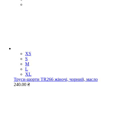
XS
S
M
L
XL
Труси-шорти TR266 жіночі, чорний, масло
240.00 ₴