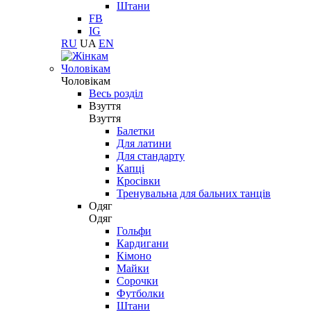
Штани
FB
IG
RU
UA
EN
Чоловікам
Чоловікам
Весь розділ
Взуття
Взуття
Балетки
Для латини
Для стандарту
Капці
Кросівки
Тренувальна для бальних танців
Одяг
Одяг
Гольфи
Кардигани
Кімоно
Майки
Сорочки
Футболки
Штани