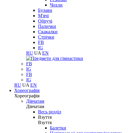
Чохли
Булави
М'ячі
Обручі
Палички
Скакалки
Стрічки
FB
IG
RU
UA
EN
FB
IG
FB
IG
RU
UA
EN
Хореографія
Хореографія
Дівчатам
Дівчатам
Весь розділ
Взуття
Взуття
Балетки