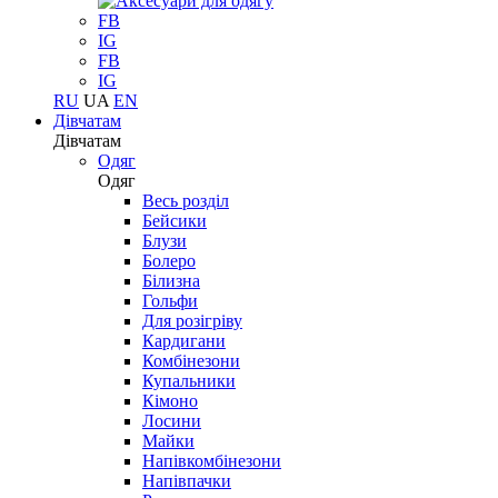
FB
IG
FB
IG
RU
UA
EN
Дівчатам
Дівчатам
Одяг
Одяг
Весь розділ
Бейсики
Блузи
Болеро
Білизна
Гольфи
Для розігріву
Кардигани
Комбінезони
Купальники
Кімоно
Лосини
Майки
Напівкомбінезони
Напівпачки