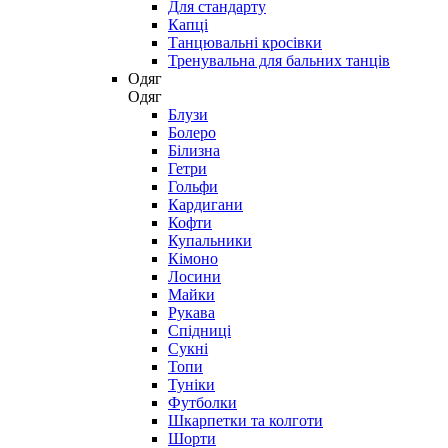
Для стандарту
Капці
Танцювальні кросівки
Тренувальна для бальних танців
Одяг
Одяг
Блузи
Болеро
Білизна
Гетри
Гольфи
Кардигани
Кофти
Купальники
Кімоно
Лосини
Майки
Рукава
Спідниці
Сукні
Топи
Туніки
Футболки
Шкарпетки та колготи
Шорти