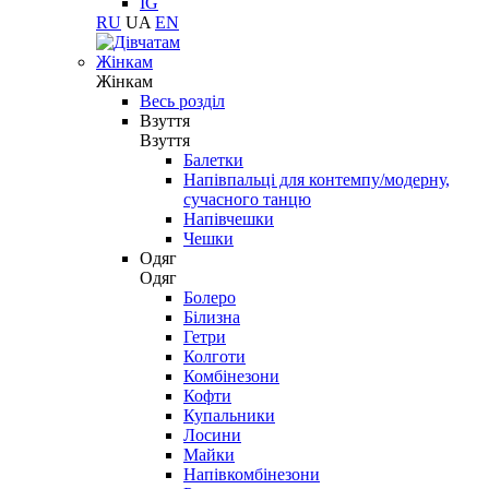
IG
RU
UA
EN
Жінкам
Жінкам
Весь розділ
Взуття
Взуття
Балетки
Напівпальці для контемпу/модерну,
сучасного танцю
Напівчешки
Чешки
Одяг
Одяг
Болеро
Білизна
Гетри
Колготи
Комбінезони
Кофти
Купальники
Лосини
Майки
Напівкомбінезони