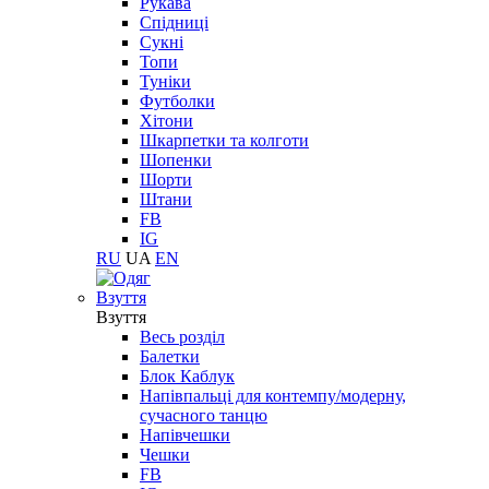
Рукава
Спідниці
Сукні
Топи
Туніки
Футболки
Хітони
Шкарпетки та колготи
Шопенки
Шорти
Штани
FB
IG
RU
UA
EN
Взуття
Взуття
Весь розділ
Балетки
Блок Каблук
Напівпальці для контемпу/модерну,
сучасного танцю
Напівчешки
Чешки
FB