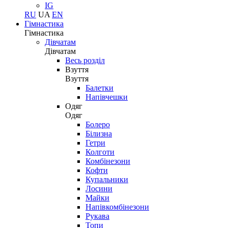
IG
RU
UA
EN
Гімнастика
Гімнастика
Дівчатам
Дівчатам
Весь розділ
Взуття
Взуття
Балетки
Напівчешки
Одяг
Одяг
Болеро
Білизна
Гетри
Колготи
Комбінезони
Кофти
Купальники
Лосини
Майки
Напівкомбінезони
Рукава
Топи