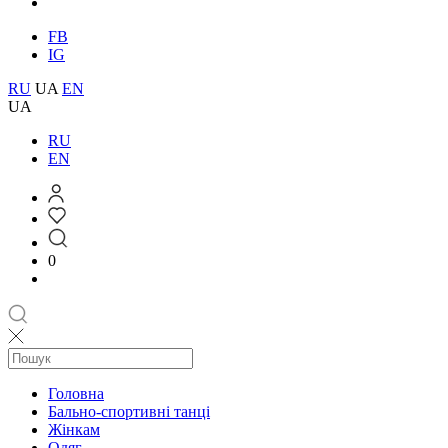
FB
IG
RU
UA
EN
UA
RU
EN
0
Головна
Бально-спортивні танці
Жінкам
Одяг