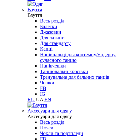
Взуття
Взуття
Весь розділ
Балетки
Джазовки
Для латини
Для стандарту
Капці
Напівпальці для контемпу/модерну,
сучасного танцю
Напівчешки
Танцювальні кросівки
Тренувальна для бальних танців
Чешки
FB
IG
RU
UA
EN
Aксесуари для одягу
Aксесуари для одягу
Весь розділ
Пояси
Чохли та портпледи
FB