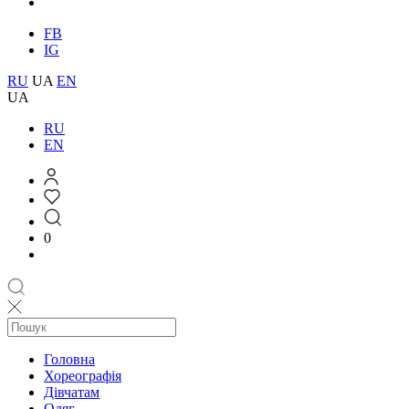
FB
IG
RU
UA
EN
UA
RU
EN
0
Головна
Хореографія
Дівчатам
Одяг