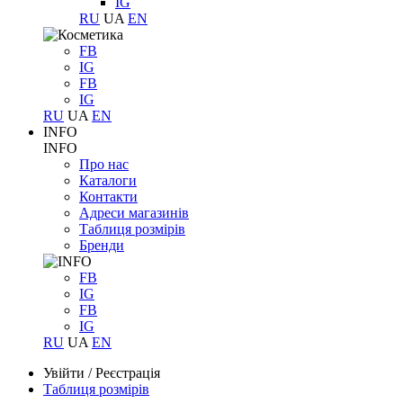
IG
RU
UA
EN
FB
IG
FB
IG
RU
UA
EN
INFO
INFO
Про нас
Каталоги
Контакти
Адреси магазинів
Таблиця розмірів
Бренди
FB
IG
FB
IG
RU
UA
EN
Увійти
/
Реєстрація
Таблиця розмірів