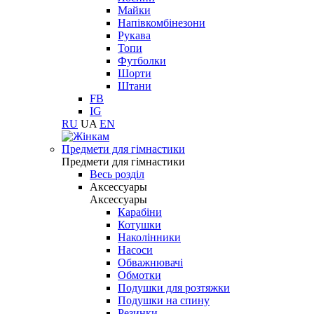
Майки
Напівкомбінезони
Рукава
Топи
Футболки
Шорти
Штани
FB
IG
RU
UA
EN
Предмети для гімнастики
Предмети для гімнастики
Весь розділ
Аксессуары
Аксессуары
Карабіни
Котушки
Наколінники
Насоси
Обважнювачі
Обмотки
Подушки для розтяжки
Подушки на спину
Резинки