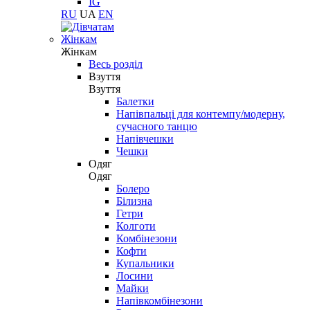
IG
RU
UA
EN
Жінкам
Жінкам
Весь розділ
Взуття
Взуття
Балетки
Напівпальці для контемпу/модерну,
сучасного танцю
Напівчешки
Чешки
Одяг
Одяг
Болеро
Білизна
Гетри
Колготи
Комбінезони
Кофти
Купальники
Лосини
Майки
Напівкомбінезони