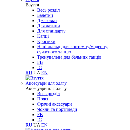
Взуття
Весь розділ
Балетки
Джазовки
Для латини
Для стандарту
Капці
Кросівки
Напівпальці для контемпу/модерну,
сучасного танцю
Тренувальна для бальних танців
FB
IG
RU
UA
EN
Aксесуари для одягу
Aксесуари для одягу
Весь розділ
Пояси
Фрачні аксесуари
Чохли та портпледи
FB
IG
RU
UA
EN