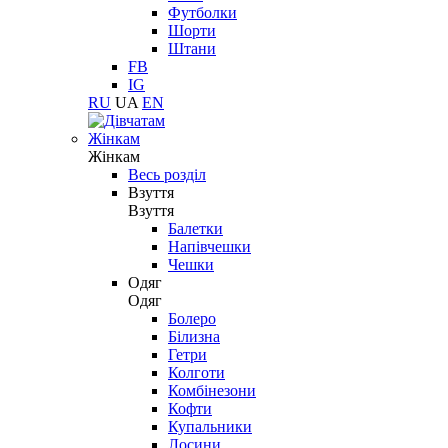
Футболки
Шорти
Штани
FB
IG
RU
UA
EN
Жінкам
Жінкам
Весь розділ
Взуття
Взуття
Балетки
Напівчешки
Чешки
Одяг
Одяг
Болеро
Білизна
Гетри
Колготи
Комбінезони
Кофти
Купальники
Лосини