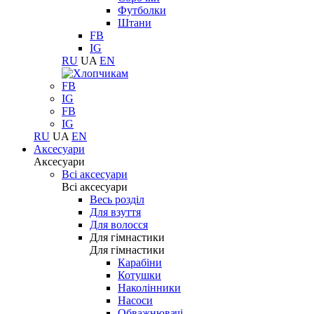
Футболки
Штани
FB
IG
RU
UA
EN
FB
IG
FB
IG
RU
UA
EN
Аксесуари
Аксесуари
Всі аксесуари
Всі аксесуари
Весь розділ
Для взуття
Для волосся
Для гімнастики
Для гімнастики
Карабіни
Котушки
Наколінники
Насоси
Обважнювачі