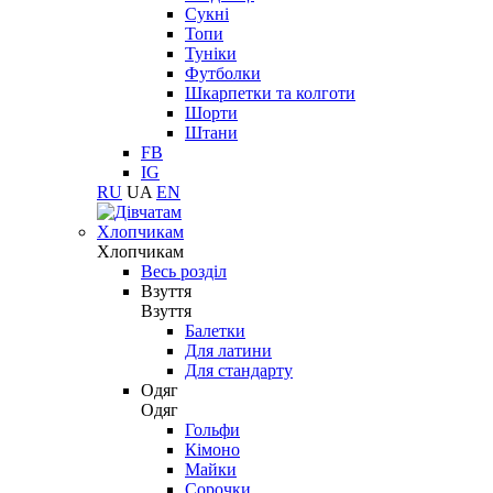
Сукні
Топи
Туніки
Футболки
Шкарпетки та колготи
Шорти
Штани
FB
IG
RU
UA
EN
Хлопчикам
Хлопчикам
Весь розділ
Взуття
Взуття
Балетки
Для латини
Для стандарту
Одяг
Одяг
Гольфи
Кімоно
Майки
Сорочки