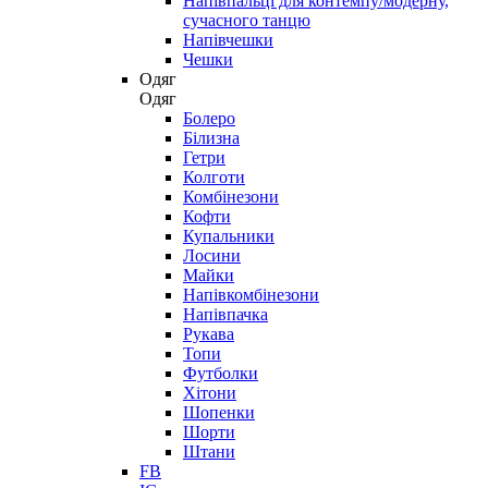
Напівпальці для контемпу/модерну,
сучасного танцю
Напівчешки
Чешки
Одяг
Одяг
Болеро
Білизна
Гетри
Колготи
Комбінезони
Кофти
Купальники
Лосини
Майки
Напівкомбінезони
Напівпачка
Рукава
Топи
Футболки
Хітони
Шопенки
Шорти
Штани
FB