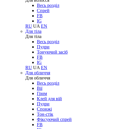
Для волосся
Весь розділ
Спрей
FB
IG
RU
UA
EN
Для тіла
Для тіла
Весь розділ
Пудри
Тонуючий засіб
FB
IG
RU
UA
EN
Для обличчя
Для обличчя
Весь розділ
Вії
Грим
Клей для вій
Пудри
Спонжі
Тон-стік
Фіксуючий спрей
FB