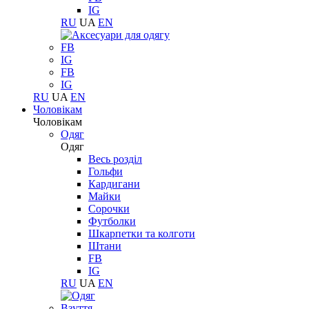
IG
RU
UA
EN
FB
IG
FB
IG
RU
UA
EN
Чоловікам
Чоловікам
Одяг
Одяг
Весь розділ
Гольфи
Кардигани
Майки
Сорочки
Футболки
Шкарпетки та колготи
Штани
FB
IG
RU
UA
EN
Взуття