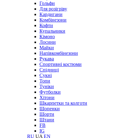
Гольфи
Для розігріву
Кардигани
Комбінезони
Кофти
Купальники
Кімоно
Лосини
Майки
Напівкомбінезони
Рукава
Спортивні костюми
Спідниці
Сукні
Топи
Туніки
Футболки
Хітони
Шкарпетки та колготи
Шопенки
Шорти
Штани
FB
IG
RU
UA
EN