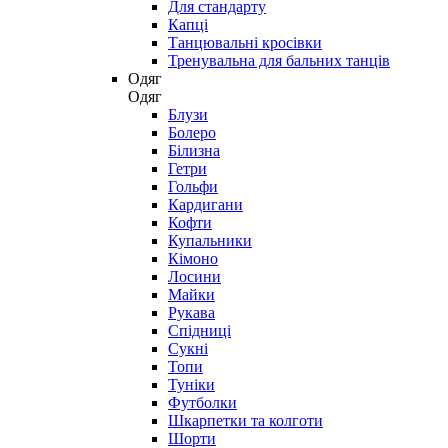
Для стандарту
Капці
Танцювальні кросівки
Тренувальна для бальних танців
Одяг
Одяг
Блузи
Болеро
Білизна
Гетри
Гольфи
Кардигани
Кофти
Купальники
Кімоно
Лосини
Майки
Рукава
Спідниці
Сукні
Топи
Туніки
Футболки
Шкарпетки та колготи
Шорти