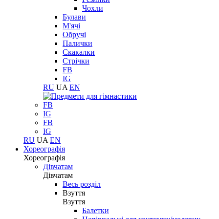
Чохли
Булави
М'ячі
Обручі
Палички
Скакалки
Стрічки
FB
IG
RU
UA
EN
FB
IG
FB
IG
RU
UA
EN
Хореографія
Хореографія
Дівчатам
Дівчатам
Весь розділ
Взуття
Взуття
Балетки