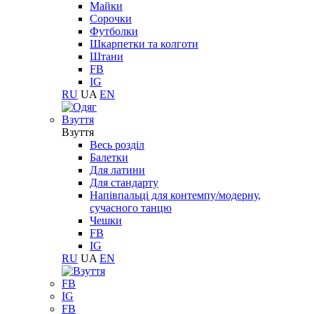
Майки
Сорочки
Футболки
Шкарпетки та колготи
Штани
FB
IG
RU
UA
EN
Взуття
Взуття
Весь розділ
Балетки
Для латини
Для стандарту
Напівпальці для контемпу/модерну,
сучасного танцю
Чешки
FB
IG
RU
UA
EN
FB
IG
FB