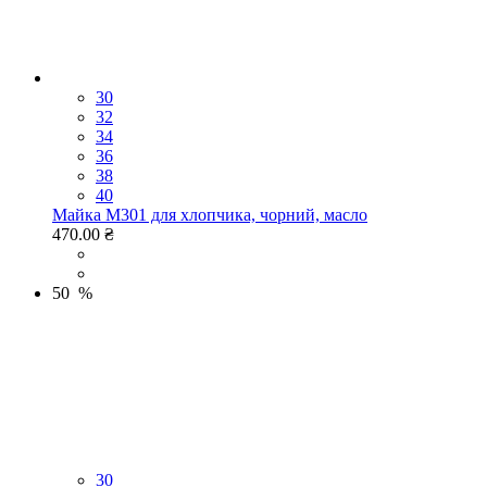
30
32
34
36
38
40
Майка M301 для хлопчика, чорний, масло
470.00 ₴
50 %
30