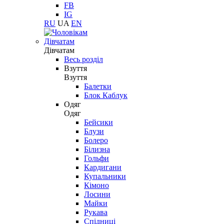
FB
IG
RU
UA
EN
Дівчатам
Дівчатам
Весь розділ
Взуття
Взуття
Балетки
Блок Каблук
Одяг
Одяг
Бейсики
Блузи
Болеро
Білизна
Гольфи
Кардигани
Купальники
Кімоно
Лосини
Майки
Рукава
Спідниці