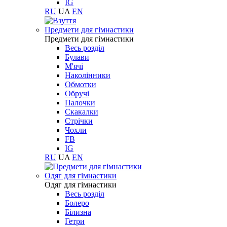
IG
RU
UA
EN
Предмети для гімнастики
Предмети для гімнастики
Весь розділ
Булави
М'ячі
Наколінники
Обмотки
Обручі
Палочки
Скакалки
Стрічки
Чохли
FB
IG
RU
UA
EN
Одяг для гімнастики
Одяг для гімнастики
Весь розділ
Болеро
Білизна
Гетри