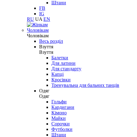
Штани
FB
IG
RU
UA
EN
Чоловікам
Чоловікам
Весь розділ
Взуття
Взуття
Балетки
Для латини
Для стандарту
Капці
Кросівки
Тренувальна для бальних танців
Одяг
Одяг
Гольфи
Кардигани
Кімоно
Майки
Сорочки
Футболки
Штани