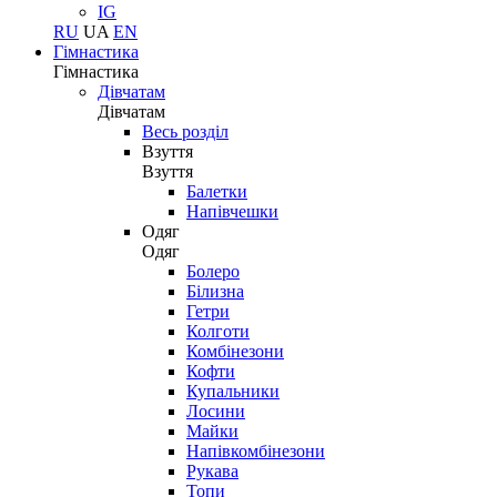
IG
RU
UA
EN
Гімнастика
Гімнастика
Дівчатам
Дівчатам
Весь розділ
Взуття
Взуття
Балетки
Напівчешки
Одяг
Одяг
Болеро
Білизна
Гетри
Колготи
Комбінезони
Кофти
Купальники
Лосини
Майки
Напівкомбінезони
Рукава
Топи