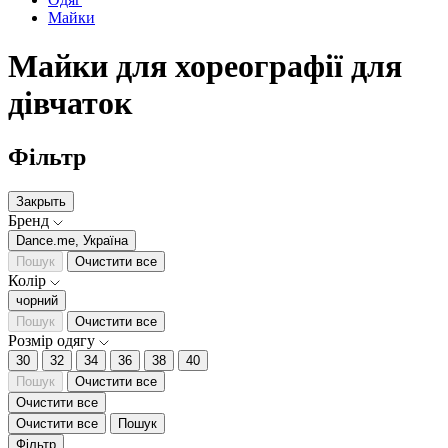
Майки
Майки для хореографії для
дівчаток
Фільтр
Закрыть
Бренд
Dance.me, Україна
Пошук
Очистити все
Колір
чорний
Пошук
Очистити все
Розмір одягу
30
32
34
36
38
40
Пошук
Очистити все
Очистити все
Очистити все
Пошук
Фільтр