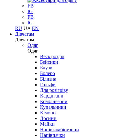
FB
IG
FB
IG
RU
UA
EN
Дівчатам
Дівчатам
Одяг
Одяг
Весь розділ
Бейсики
Блузи
Болеро
Білизна
Гольфи
Для розігріву
Кардигани
Комбінезони
Купальники
Кімоно
Лосини
Майки
Напівкомбінезони
Напівпачки