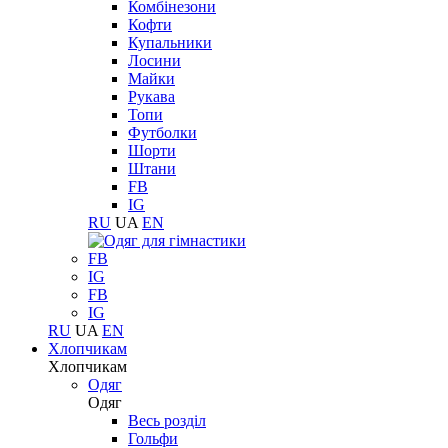
Комбінезони
Кофти
Купальники
Лосини
Майки
Рукава
Топи
Футболки
Шорти
Штани
FB
IG
RU
UA
EN
FB
IG
FB
IG
RU
UA
EN
Хлопчикам
Хлопчикам
Одяг
Одяг
Весь розділ
Гольфи