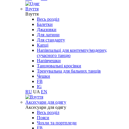
Взуття
Взуття
Весь розділ
Балетки
Джазовки
Для латини
Для стандарту
Капці
Напівпальці для контемпу/модерну,
сучасного танцю
Напівчешки
Танцювальні кросівки
Тренувальна для бальних танців
Чешки
FB
IG
RU
UA
EN
Aксесуари для одягу
Aксесуари для одягу
Весь розділ
Пояси
Чохли та портпледи
FB