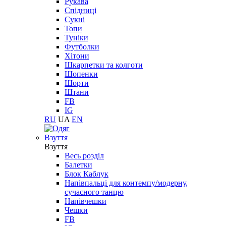
Рукава
Спідниці
Сукні
Топи
Туніки
Футболки
Хітони
Шкарпетки та колготи
Шопенки
Шорти
Штани
FB
IG
RU
UA
EN
Взуття
Взуття
Весь розділ
Балетки
Блок Каблук
Напівпальці для контемпу/модерну,
сучасного танцю
Напівчешки
Чешки
FB