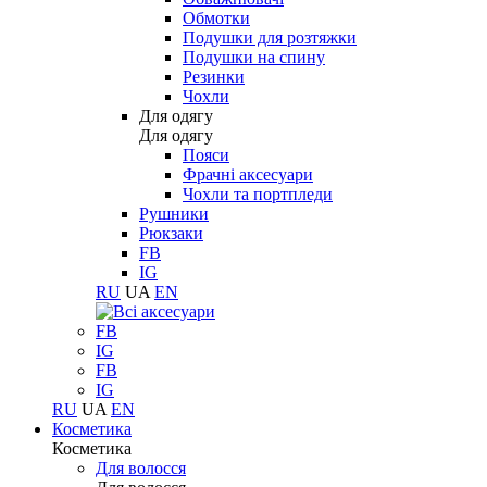
Обмотки
Подушки для розтяжки
Подушки на спину
Резинки
Чохли
Для одягу
Для одягу
Пояси
Фрачні аксесуари
Чохли та портпледи
Рушники
Рюкзаки
FB
IG
RU
UA
EN
FB
IG
FB
IG
RU
UA
EN
Косметика
Косметика
Для волосся