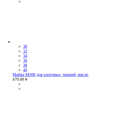
30
32
34
36
38
40
Майка M308 для хлопчика, чорний, масло
470.00 ₴