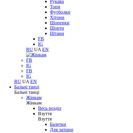
Рукава
Топи
Футболки
Хітони
Шопенки
Шорти
Штани
FB
IG
RU
UA
EN
FB
IG
FB
IG
RU
UA
EN
Бальні танці
Бальні танці
Жінкам
Жінкам
Весь розділ
Взуття
Взуття
Балетки
Для латини