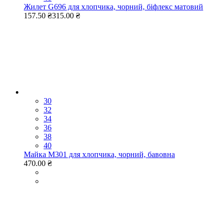
Жилет G696 для хлопчика, чорний, біфлекс матовий
157.50 ₴
315.00 ₴
30
32
34
36
38
40
Майка M301 для хлопчика, чорний, бавовна
470.00 ₴