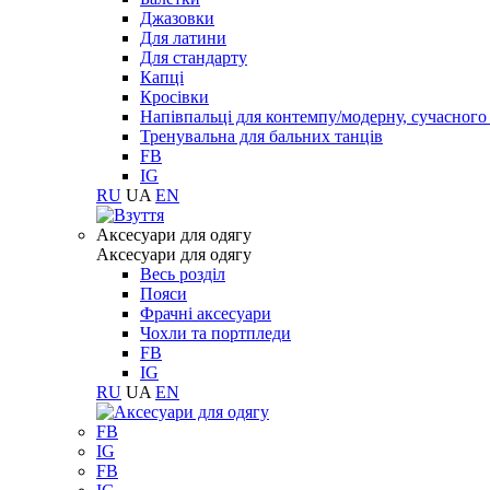
Джазовки
Для латини
Для стандарту
Капці
Кросівки
Напівпальці для контемпу/модерну, сучасног
Тренувальна для бальних танців
FB
IG
RU
UA
EN
Aксесуари для одягу
Aксесуари для одягу
Весь розділ
Пояси
Фрачні аксесуари
Чохли та портпледи
FB
IG
RU
UA
EN
FB
IG
FB