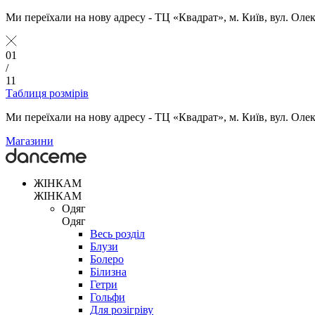
Ми переїхали на нову адресу - ТЦ «Квадрат», м. Київ, вул. Оле
01
/
11
Таблиця розмірів
Ми переїхали на нову адресу - ТЦ «Квадрат», м. Київ, вул. Оле
Магазини
ЖІНКАМ
ЖІНКАМ
Одяг
Одяг
Весь розділ
Блузи
Болеро
Білизна
Гетри
Гольфи
Для розігріву