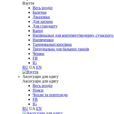
Взуття
Весь розділ
Балетки
Джазовки
Для латини
Для стандарту
Капці
Напівпальці для контемпу/модерну, сучасног
Напівчешки
Танцювальні кросівки
Тренувальна для бальних танців
Чешки
FB
IG
RU
UA
EN
Aксесуари для одягу
Aксесуари для одягу
Весь розділ
Пояси
Чохли та портпледи
FB
IG
RU
UA
EN