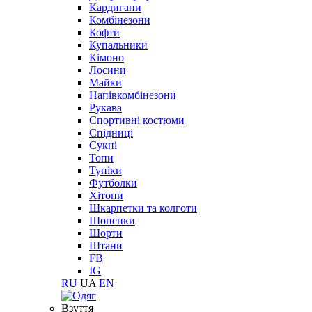
Кардигани
Комбінезони
Кофти
Купальники
Кімоно
Лосини
Майки
Напівкомбінезони
Рукава
Спортивні костюми
Спідниці
Сукні
Топи
Туніки
Футболки
Хітони
Шкарпетки та колготи
Шопенки
Шорти
Штани
FB
IG
RU
UA
EN
Взуття