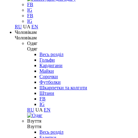
FB
IG
FB
IG
RU
UA
EN
Чоловікам
Чоловікам
Одяг
Одяг
Весь розділ
Гольфи
Кардигани
Майки
Сорочки
Футболки
Шкарпетки та колготи
Штани
FB
IG
RU
UA
EN
Взуття
Взуття
Весь розділ
Балетки