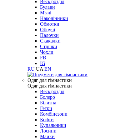
Весь розділ
Булави
М'ячі
Наколінники
Обмотки
Обручі
Палочки
Скакалки
Стрічки
Чохли
FB
IG
RU
UA
EN
Одяг для гімнастики
Одяг для гімнастики
Весь розділ
Болеро
Білизна
Гетри
Комбінезони
Кофти
Купальники
Лосини
Майки