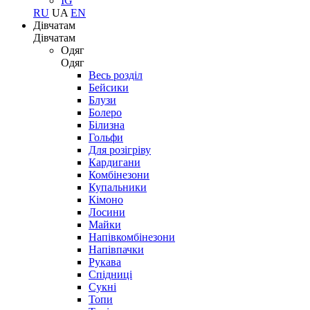
IG
RU
UA
EN
Дівчатам
Дівчатам
Одяг
Одяг
Весь розділ
Бейсики
Блузи
Болеро
Білизна
Гольфи
Для розігріву
Кардигани
Комбінезони
Купальники
Кімоно
Лосини
Майки
Напівкомбінезони
Напівпачки
Рукава
Спідниці
Сукні
Топи