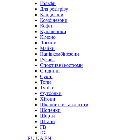
Гольфи
Для розігріву
Кардигани
Комбінезони
Кофти
Купальники
Кімоно
Лосини
Майки
Напівкомбінезони
Рукава
Спортивні костюми
Спідниці
Сукні
Топи
Туніки
Футболки
Хітони
Шкарпетки та колготи
Шопенки
Шорти
Штани
FB
IG
RU
UA
EN