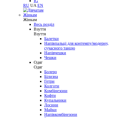
IG
RU
UA
EN
Жінкам
Жінкам
Весь розділ
Взуття
Взуття
Балетки
Напівпальці для контемпу/модерну,
сучасного танцю
Напівчешки
Чешки
Одяг
Одяг
Болеро
Білизна
Гетри
Колготи
Комбінезони
Кофти
Купальники
Лосини
Майки
Напівкомбінезони