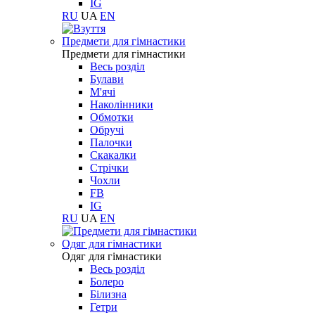
IG
RU
UA
EN
Предмети для гімнастики
Предмети для гімнастики
Весь розділ
Булави
М'ячі
Наколінники
Обмотки
Обручі
Палочки
Скакалки
Стрічки
Чохли
FB
IG
RU
UA
EN
Одяг для гімнастики
Одяг для гімнастики
Весь розділ
Болеро
Білизна
Гетри