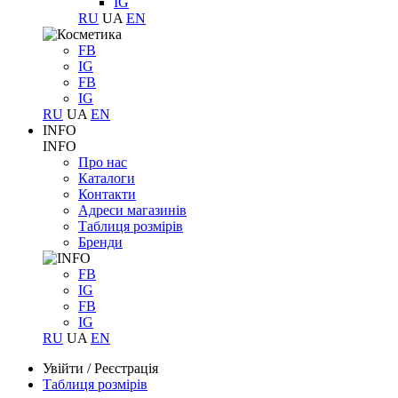
IG
RU
UA
EN
FB
IG
FB
IG
RU
UA
EN
INFO
INFO
Про нас
Каталоги
Контакти
Адреси магазинів
Таблиця розмірів
Бренди
FB
IG
FB
IG
RU
UA
EN
Увійти
/
Реєстрація
Таблиця розмірів