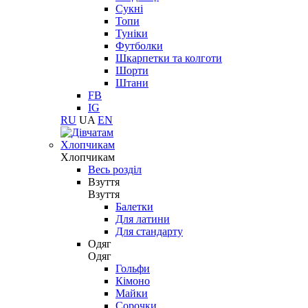
Сукні
Топи
Туніки
Футболки
Шкарпетки та колготи
Шорти
Штани
FB
IG
RU
UA
EN
Хлопчикам
Хлопчикам
Весь розділ
Взуття
Взуття
Балетки
Для латини
Для стандарту
Одяг
Одяг
Гольфи
Кімоно
Майки
Сорочки