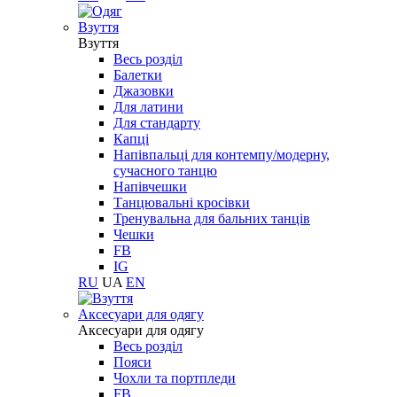
Взуття
Взуття
Весь розділ
Балетки
Джазовки
Для латини
Для стандарту
Капці
Напівпальці для контемпу/модерну,
сучасного танцю
Напівчешки
Танцювальні кросівки
Тренувальна для бальних танців
Чешки
FB
IG
RU
UA
EN
Aксесуари для одягу
Aксесуари для одягу
Весь розділ
Пояси
Чохли та портпледи
FB