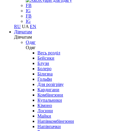
FB
IG
FB
IG
RU
UA
EN
Дівчатам
Дівчатам
Одяг
Одяг
Весь розділ
Бейсики
Блузи
Болеро
Білизна
Гольфи
Для розігріву
Кардигани
Комбінезони
Купальники
Кімоно
Лосини
Майки
Напівкомбінезони
Напівпачки