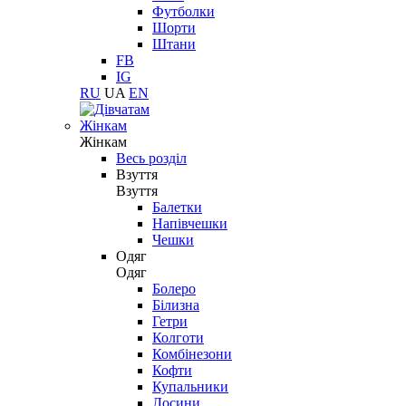
Футболки
Шорти
Штани
FB
IG
RU
UA
EN
Жінкам
Жінкам
Весь розділ
Взуття
Взуття
Балетки
Напівчешки
Чешки
Одяг
Одяг
Болеро
Білизна
Гетри
Колготи
Комбінезони
Кофти
Купальники
Лосини