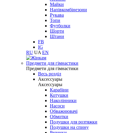
Майки
Напівкомбінезони
Рукава
Топи
Футболки
Шорти
Штани
FB
IG
RU
UA
EN
Предмети для гімнастики
Предмети для гімнастики
Весь розділ
Аксессуары
Аксессуары
Карабіни
Котушки
Наколінники
Насоси
Обважнювачі
Обмотки
Подушки для розтяжки
Подушки на спину
Резинки