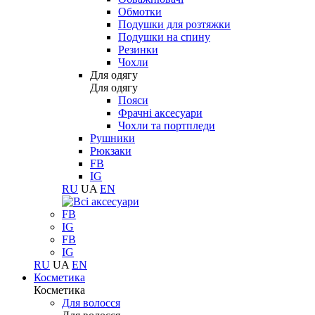
Обмотки
Подушки для розтяжки
Подушки на спину
Резинки
Чохли
Для одягу
Для одягу
Пояси
Фрачні аксесуари
Чохли та портпледи
Рушники
Рюкзаки
FB
IG
RU
UA
EN
FB
IG
FB
IG
RU
UA
EN
Косметика
Косметика
Для волосся