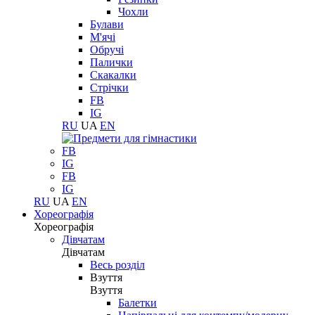
Чохли
Булави
М'ячі
Обручі
Палички
Скакалки
Стрічки
FB
IG
RU
UA
EN
FB
IG
FB
IG
RU
UA
EN
Хореографія
Хореографія
Дівчатам
Дівчатам
Весь розділ
Взуття
Взуття
Балетки