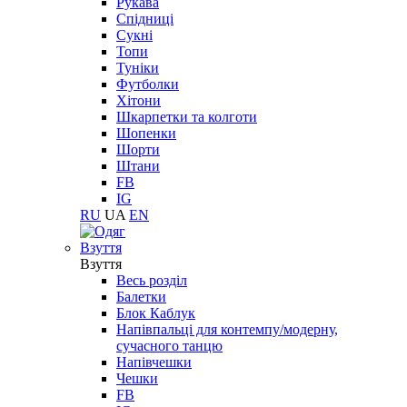
Рукава
Спідниці
Сукні
Топи
Туніки
Футболки
Хітони
Шкарпетки та колготи
Шопенки
Шорти
Штани
FB
IG
RU
UA
EN
Взуття
Взуття
Весь розділ
Балетки
Блок Каблук
Напівпальці для контемпу/модерну,
сучасного танцю
Напівчешки
Чешки
FB