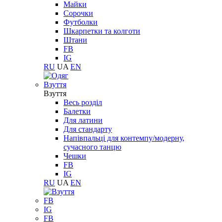
Майки
Сорочки
Футболки
Шкарпетки та колготи
Штани
FB
IG
RU
UA
EN
Взуття
Взуття
Весь розділ
Балетки
Для латини
Для стандарту
Напівпальці для контемпу/модерну,
сучасного танцю
Чешки
FB
IG
RU
UA
EN
FB
IG
FB