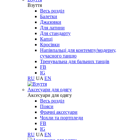
Взуття
Весь розділ
Балетки
Джазовки
Для латини
Для стандарту
Капці
Кросівки
Напівпальці для контемпу/модерну,
сучасного танцю
Тренувальна для бальних танців
FB
IG
RU
UA
EN
Aксесуари для одягу
Aксесуари для одягу
Весь розділ
Пояси
Фрачні аксесуари
Чохли та портпледи
FB
IG
RU
UA
EN