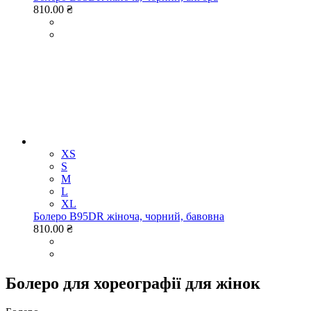
810.00 ₴
XS
S
M
L
XL
Болеро B95DR жіноча, чорний, бавовна
810.00 ₴
Болеро для хореографії для жінок