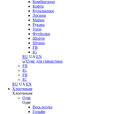
Комбінезони
Кофти
Купальники
Лосини
Майки
Рукава
Топи
Футболки
Шорти
Штани
FB
IG
RU
UA
EN
FB
IG
FB
IG
RU
UA
EN
Хлопчикам
Хлопчикам
Одяг
Одяг
Весь розділ
Гольфи