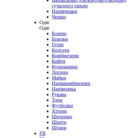
Напівпальці для контемпу/модерну,
сучасного танцю
Напівчешки
Чешки
Одяг
Одяг
Болеро
Білизна
Гетри
Колготи
Комбінезони
Кофти
Купальники
Лосини
Майки
Напівкомбінезони
Напівпачка
Рукава
Топи
Футболки
Хітони
Шопенки
Шорти
Штани
FB