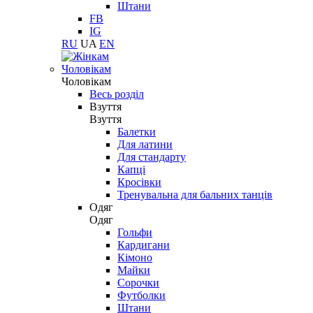
Штани
FB
IG
RU
UA
EN
Чоловікам
Чоловікам
Весь розділ
Взуття
Взуття
Балетки
Для латини
Для стандарту
Капці
Кросівки
Тренувальна для бальних танців
Одяг
Одяг
Гольфи
Кардигани
Кімоно
Майки
Сорочки
Футболки
Штани