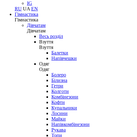
IG
RU
UA
EN
Гімнастика
Гімнастика
Дівчатам
Дівчатам
Весь розділ
Взуття
Взуття
Балетки
Напівчешки
Одяг
Одяг
Болеро
Білизна
Гетри
Колготи
Комбінезони
Кофти
Купальники
Лосини
Майки
Напівкомбінезони
Рукава
Топи