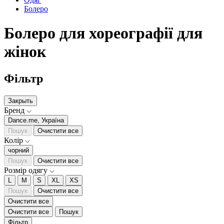
Болеро
Болеро для хореографії для
жінок
Фільтр
Закрыть
Бренд
Dance.me, Україна
Пошук
Очистити все
Колір
чорний
Пошук
Очистити все
Розмір одягу
L
M
S
XL
XS
Пошук
Очистити все
Очистити все
Очистити все
Пошук
Фільтр