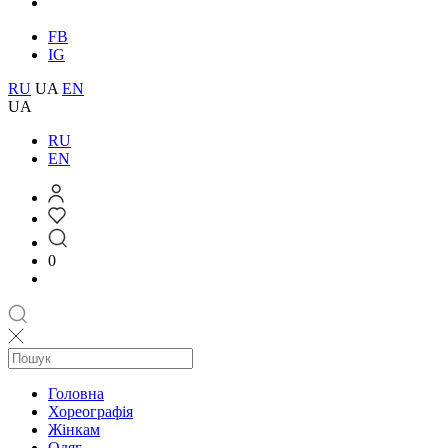
FB
IG
RU
UA
EN
UA
RU
EN
0
Головна
Хореографія
Жінкам
Одяг