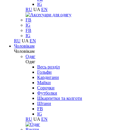
IG
RU
UA
EN
FB
IG
FB
IG
RU
UA
EN
Чоловікам
Чоловікам
Одяг
Одяг
Весь розділ
Гольфи
Кардигани
Майки
Сорочки
Футболки
Шкарпетки та колготи
Штани
FB
IG
RU
UA
EN
Взуття