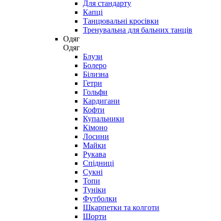
Для стандарту
Капці
Танцювальні кросівки
Тренувальна для бальних танців
Одяг
Одяг
Блузи
Болеро
Білизна
Гетри
Гольфи
Кардигани
Кофти
Купальники
Кімоно
Лосини
Майки
Рукава
Спідниці
Сукні
Топи
Туніки
Футболки
Шкарпетки та колготи
Шорти