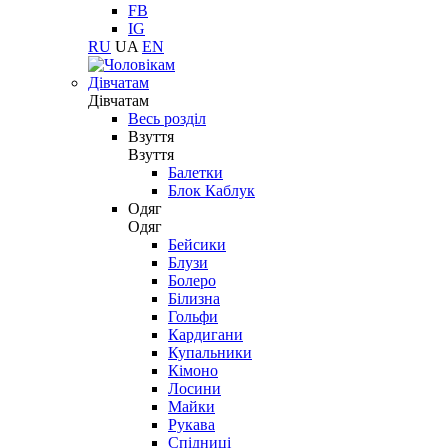
FB
IG
RU
UA
EN
Дівчатам
Дівчатам
Весь розділ
Взуття
Взуття
Балетки
Блок Каблук
Одяг
Одяг
Бейсики
Блузи
Болеро
Білизна
Гольфи
Кардигани
Купальники
Кімоно
Лосини
Майки
Рукава
Спідниці