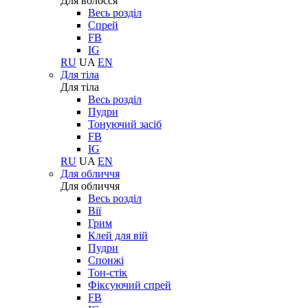
Для волосся
Весь розділ
Спрей
FB
IG
RU
UA
EN
Для тіла
Для тіла
Весь розділ
Пудри
Тонуючий засіб
FB
IG
RU
UA
EN
Для обличчя
Для обличчя
Весь розділ
Вії
Грим
Клей для вій
Пудри
Спонжі
Тон-стік
Фіксуючий спрей
FB