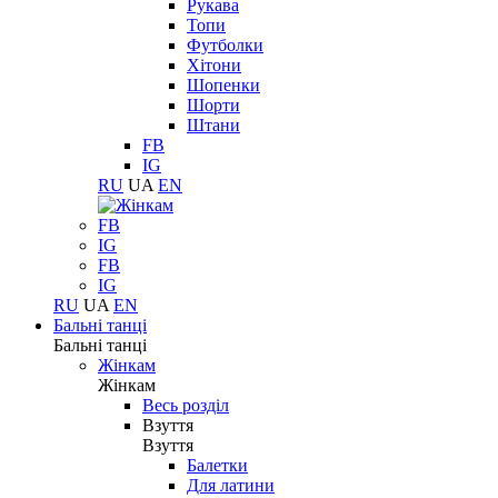
Рукава
Топи
Футболки
Хітони
Шопенки
Шорти
Штани
FB
IG
RU
UA
EN
FB
IG
FB
IG
RU
UA
EN
Бальні танці
Бальні танці
Жінкам
Жінкам
Весь розділ
Взуття
Взуття
Балетки
Для латини