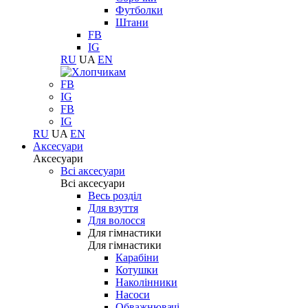
Футболки
Штани
FB
IG
RU
UA
EN
FB
IG
FB
IG
RU
UA
EN
Аксесуари
Аксесуари
Всі аксесуари
Всі аксесуари
Весь розділ
Для взуття
Для волосся
Для гімнастики
Для гімнастики
Карабіни
Котушки
Наколінники
Насоси
Обважнювачі