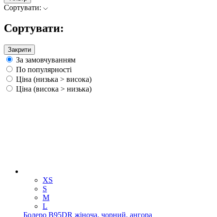
Сортувати:
Сортувати:
Закрити
За замовчуванням
По популярності
Ціна (низька > висока)
Ціна (висока > низька)
XS
S
M
L
Болеро B95DR жіноча, чорний, ангора