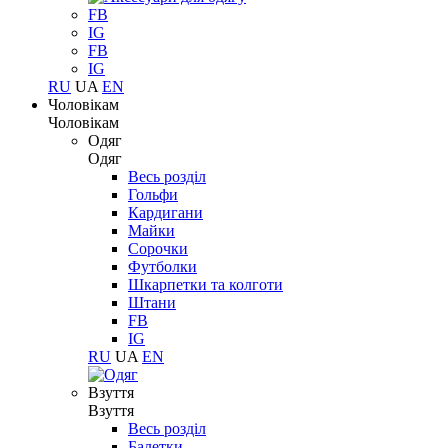
FB
IG
FB
IG
RU
UA
EN
Чоловікам
Чоловікам
Одяг
Одяг
Весь розділ
Гольфи
Кардигани
Майки
Сорочки
Футболки
Шкарпетки та колготи
Штани
FB
IG
RU
UA
EN
Взуття
Взуття
Весь розділ
Балетки