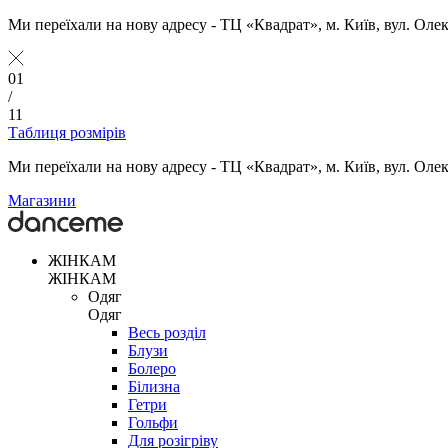
Ми переїхали на нову адресу - ТЦ «Квадрат», м. Київ, вул. Оле
01
/
11
Таблиця розмірів
Ми переїхали на нову адресу - ТЦ «Квадрат», м. Київ, вул. Оле
Магазини
ЖІНКАМ
ЖІНКАМ
Одяг
Одяг
Весь розділ
Блузи
Болеро
Білизна
Гетри
Гольфи
Для розігріву