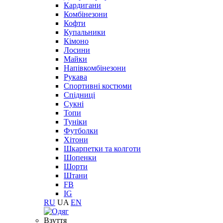
Кардигани
Комбінезони
Кофти
Купальники
Кімоно
Лосини
Майки
Напівкомбінезони
Рукава
Спортивні костюми
Спідниці
Сукні
Топи
Туніки
Футболки
Хітони
Шкарпетки та колготи
Шопенки
Шорти
Штани
FB
IG
RU
UA
EN
Взуття