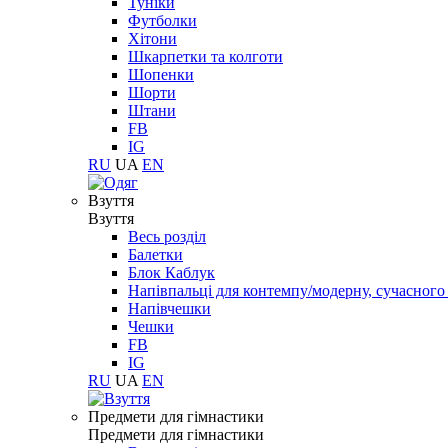
Туніки
Футболки
Хітони
Шкарпетки та колготи
Шопенки
Шорти
Штани
FB
IG
RU
UA
EN
Взуття
Взуття
Весь розділ
Балетки
Блок Каблук
Напівпальці для контемпу/модерну, сучасног
Напівчешки
Чешки
FB
IG
RU
UA
EN
Предмети для гімнастики
Предмети для гімнастики