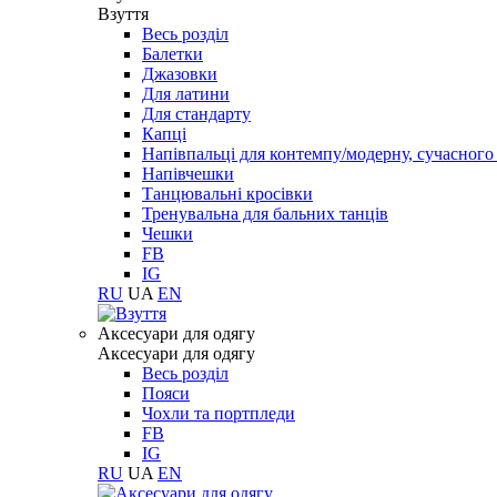
Взуття
Весь розділ
Балетки
Джазовки
Для латини
Для стандарту
Капці
Напівпальці для контемпу/модерну, сучасног
Напівчешки
Танцювальні кросівки
Тренувальна для бальних танців
Чешки
FB
IG
RU
UA
EN
Aксесуари для одягу
Aксесуари для одягу
Весь розділ
Пояси
Чохли та портпледи
FB
IG
RU
UA
EN