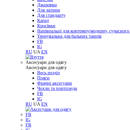
Джазовки
Для латини
Для стандарту
Капці
Кросівки
Напівпальці для контемпу/модерну, сучасног
Тренувальна для бальних танців
FB
IG
RU
UA
EN
Aксесуари для одягу
Aксесуари для одягу
Весь розділ
Пояси
Фрачні аксесуари
Чохли та портпледи
FB
IG
RU
UA
EN
FB
IG
FB