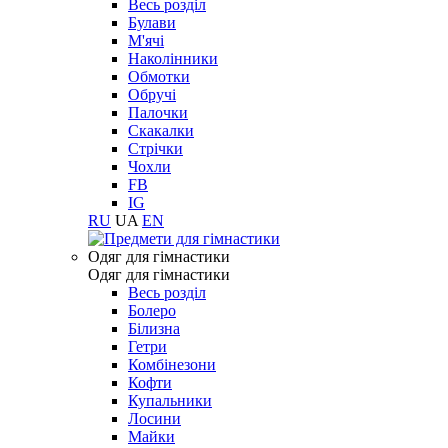
Весь розділ
Булави
М'ячі
Наколінники
Обмотки
Обручі
Палочки
Скакалки
Стрічки
Чохли
FB
IG
RU
UA
EN
Одяг для гімнастики
Одяг для гімнастики
Весь розділ
Болеро
Білизна
Гетри
Комбінезони
Кофти
Купальники
Лосини
Майки