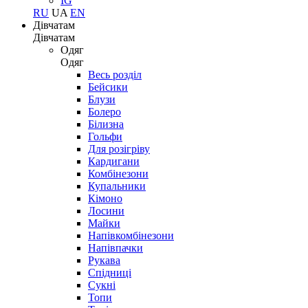
IG
RU
UA
EN
Дівчатам
Дівчатам
Одяг
Одяг
Весь розділ
Бейсики
Блузи
Болеро
Білизна
Гольфи
Для розігріву
Кардигани
Комбінезони
Купальники
Кімоно
Лосини
Майки
Напівкомбінезони
Напівпачки
Рукава
Спідниці
Сукні
Топи