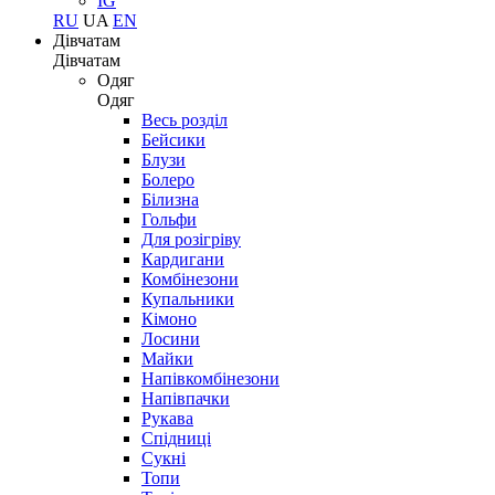
IG
RU
UA
EN
Дівчатам
Дівчатам
Одяг
Одяг
Весь розділ
Бейсики
Блузи
Болеро
Білизна
Гольфи
Для розігріву
Кардигани
Комбінезони
Купальники
Кімоно
Лосини
Майки
Напівкомбінезони
Напівпачки
Рукава
Спідниці
Сукні
Топи