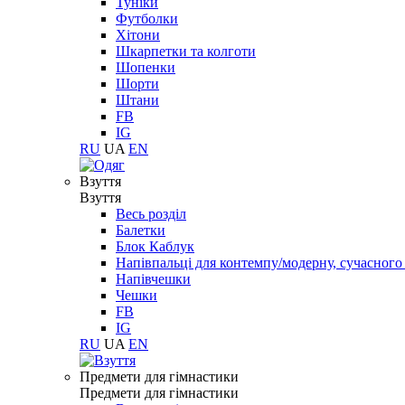
Туніки
Футболки
Хітони
Шкарпетки та колготи
Шопенки
Шорти
Штани
FB
IG
RU
UA
EN
Взуття
Взуття
Весь розділ
Балетки
Блок Каблук
Напівпальці для контемпу/модерну, сучасног
Напівчешки
Чешки
FB
IG
RU
UA
EN
Предмети для гімнастики
Предмети для гімнастики