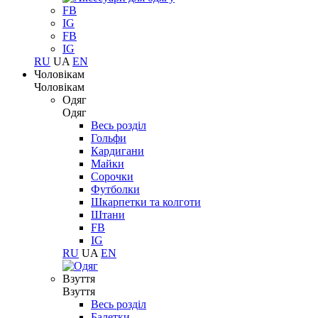
FB
IG
FB
IG
RU
UA
EN
Чоловікам
Чоловікам
Одяг
Одяг
Весь розділ
Гольфи
Кардигани
Майки
Сорочки
Футболки
Шкарпетки та колготи
Штани
FB
IG
RU
UA
EN
Взуття
Взуття
Весь розділ
Балетки