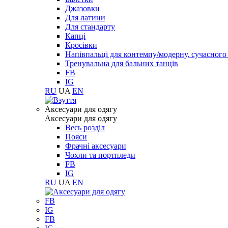
Джазовки
Для латини
Для стандарту
Капці
Кросівки
Напівпальці для контемпу/модерну, сучасног
Тренувальна для бальних танців
FB
IG
RU
UA
EN
Aксесуари для одягу
Aксесуари для одягу
Весь розділ
Пояси
Фрачні аксесуари
Чохли та портпледи
FB
IG
RU
UA
EN
FB
IG
FB