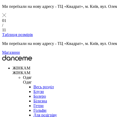
Ми переїхали на нову адресу - ТЦ «Квадрат», м. Київ, вул. Оле
01
/
11
Таблиця розмірів
Ми переїхали на нову адресу - ТЦ «Квадрат», м. Київ, вул. Оле
Магазини
ЖІНКАМ
ЖІНКАМ
Одяг
Одяг
Весь розділ
Блузи
Болеро
Білизна
Гетри
Гольфи
Для розігріву