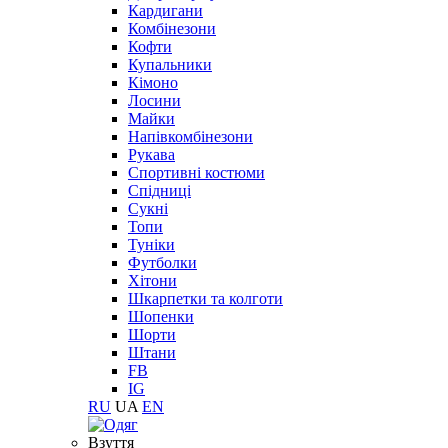
Кардигани
Комбінезони
Кофти
Купальники
Кімоно
Лосини
Майки
Напівкомбінезони
Рукава
Спортивні костюми
Спідниці
Сукні
Топи
Туніки
Футболки
Хітони
Шкарпетки та колготи
Шопенки
Шорти
Штани
FB
IG
RU
UA
EN
Взуття