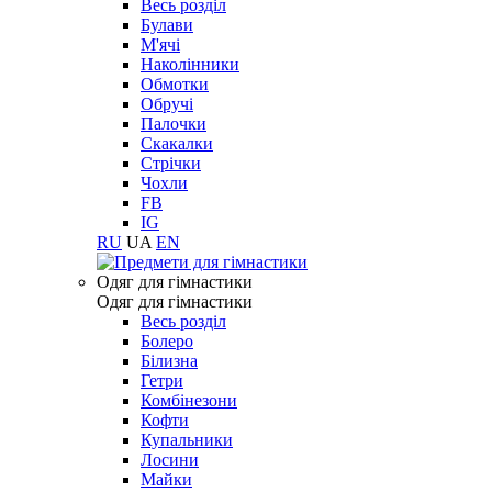
Весь розділ
Булави
М'ячі
Наколінники
Обмотки
Обручі
Палочки
Скакалки
Стрічки
Чохли
FB
IG
RU
UA
EN
Одяг для гімнастики
Одяг для гімнастики
Весь розділ
Болеро
Білизна
Гетри
Комбінезони
Кофти
Купальники
Лосини
Майки