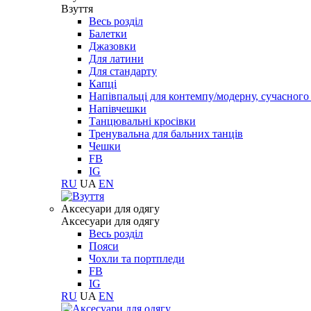
Взуття
Весь розділ
Балетки
Джазовки
Для латини
Для стандарту
Капці
Напівпальці для контемпу/модерну, сучасног
Напівчешки
Танцювальні кросівки
Тренувальна для бальних танців
Чешки
FB
IG
RU
UA
EN
Aксесуари для одягу
Aксесуари для одягу
Весь розділ
Пояси
Чохли та портпледи
FB
IG
RU
UA
EN