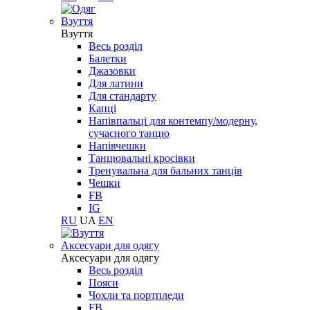
Взуття
Взуття
Весь розділ
Балетки
Джазовки
Для латини
Для стандарту
Капці
Напівпальці для контемпу/модерну,
сучасного танцю
Напівчешки
Танцювальні кросівки
Тренувальна для бальних танців
Чешки
FB
IG
RU
UA
EN
Aксесуари для одягу
Aксесуари для одягу
Весь розділ
Пояси
Чохли та портпледи
FB