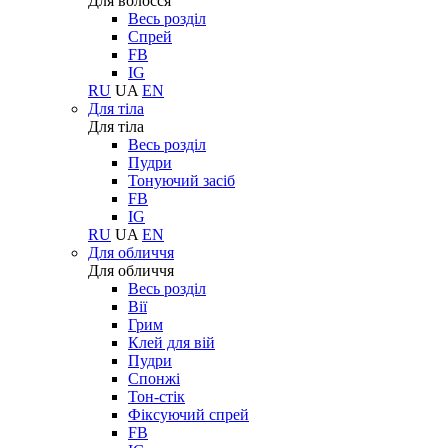
Для волосся
Весь розділ
Спрей
FB
IG
RU
UA
EN
Для тіла
Для тіла
Весь розділ
Пудри
Тонуючий засіб
FB
IG
RU
UA
EN
Для обличчя
Для обличчя
Весь розділ
Вії
Грим
Клей для вій
Пудри
Спонжі
Тон-стік
Фіксуючий спрей
FB