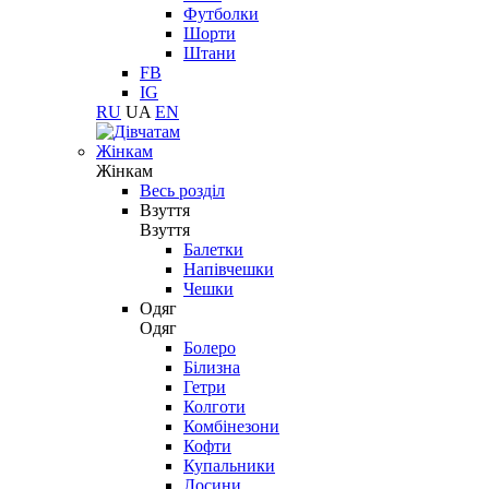
Футболки
Шорти
Штани
FB
IG
RU
UA
EN
Жінкам
Жінкам
Весь розділ
Взуття
Взуття
Балетки
Напівчешки
Чешки
Одяг
Одяг
Болеро
Білизна
Гетри
Колготи
Комбінезони
Кофти
Купальники
Лосини