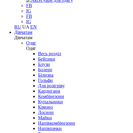
FB
IG
FB
IG
RU
UA
EN
Дівчатам
Дівчатам
Одяг
Одяг
Весь розділ
Бейсики
Блузи
Болеро
Білизна
Гольфи
Для розігріву
Кардигани
Комбінезони
Купальники
Кімоно
Лосини
Майки
Напівкомбінезони
Напівпачки