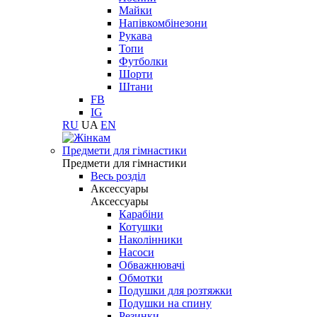
Майки
Напівкомбінезони
Рукава
Топи
Футболки
Шорти
Штани
FB
IG
RU
UA
EN
Предмети для гімнастики
Предмети для гімнастики
Весь розділ
Аксессуары
Аксессуары
Карабіни
Котушки
Наколінники
Насоси
Обважнювачі
Обмотки
Подушки для розтяжки
Подушки на спину
Резинки