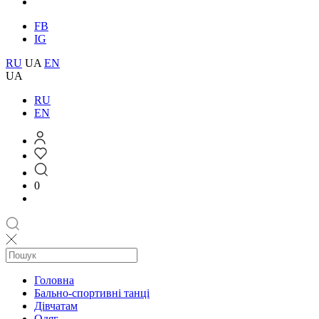
FB
IG
RU
UA
EN
UA
RU
EN
0
Головна
Бально-спортивні танці
Дівчатам
Одяг