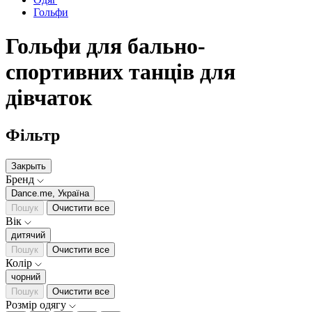
Гольфи
Гольфи для бально-
спортивних танців для
дівчаток
Фільтр
Закрыть
Бренд
Dance.me, Україна
Пошук
Очистити все
Вік
дитячий
Пошук
Очистити все
Колір
чорний
Пошук
Очистити все
Розмір одягу