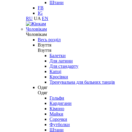
Штани
FB
IG
RU
UA
EN
Чоловікам
Чоловікам
Весь розділ
Взуття
Взуття
Балетки
Для латини
Для стандарту
Капці
Кросівки
Тренувальна для бальних танців
Одяг
Одяг
Гольфи
Кардигани
Кімоно
Майки
Сорочки
Футболки
Штани