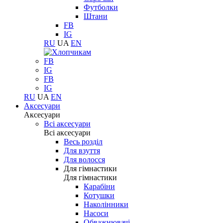
Футболки
Штани
FB
IG
RU
UA
EN
FB
IG
FB
IG
RU
UA
EN
Аксесуари
Аксесуари
Всі аксесуари
Всі аксесуари
Весь розділ
Для взуття
Для волосся
Для гімнастики
Для гімнастики
Карабіни
Котушки
Наколінники
Насоси
Обважнювачі