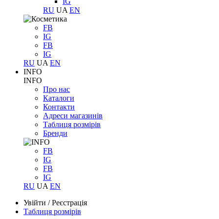
IG
RU
UA
EN
FB
IG
FB
IG
RU
UA
EN
INFO
INFO
Про нас
Каталоги
Контакти
Адреси магазинів
Таблиця розмірів
Бренди
FB
IG
FB
IG
RU
UA
EN
Увійти
/
Реєстрація
Таблиця розмірів