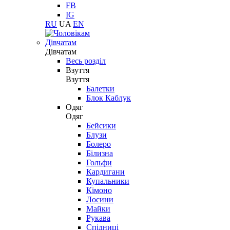
FB
IG
RU
UA
EN
Дівчатам
Дівчатам
Весь розділ
Взуття
Взуття
Балетки
Блок Каблук
Одяг
Одяг
Бейсики
Блузи
Болеро
Білизна
Гольфи
Кардигани
Купальники
Кімоно
Лосини
Майки
Рукава
Спідниці