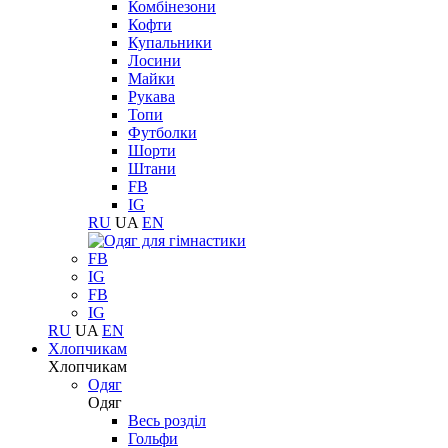
Комбінезони
Кофти
Купальники
Лосини
Майки
Рукава
Топи
Футболки
Шорти
Штани
FB
IG
RU
UA
EN
FB
IG
FB
IG
RU
UA
EN
Хлопчикам
Хлопчикам
Одяг
Одяг
Весь розділ
Гольфи