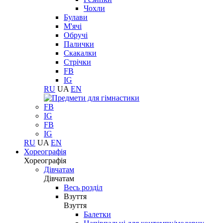
Чохли
Булави
М'ячі
Обручі
Палички
Скакалки
Стрічки
FB
IG
RU
UA
EN
FB
IG
FB
IG
RU
UA
EN
Хореографія
Хореографія
Дівчатам
Дівчатам
Весь розділ
Взуття
Взуття
Балетки