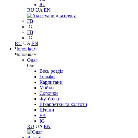
IG
RU
UA
EN
FB
IG
FB
IG
RU
UA
EN
Чоловікам
Чоловікам
Одяг
Одяг
Весь розділ
Гольфи
Кардигани
Майки
Сорочки
Футболки
Шкарпетки та колготи
Штани
FB
IG
RU
UA
EN
Взуття