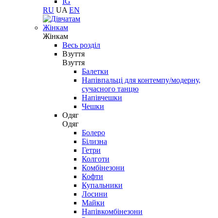
IG
RU
UA
EN
Жінкам
Жінкам
Весь розділ
Взуття
Взуття
Балетки
Напівпальці для контемпу/модерну,
сучасного танцю
Напівчешки
Чешки
Одяг
Одяг
Болеро
Білизна
Гетри
Колготи
Комбінезони
Кофти
Купальники
Лосини
Майки
Напівкомбінезони