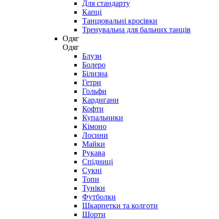
Для стандарту
Капці
Танцювальні кросівки
Тренувальна для бальних танців
Одяг
Одяг
Блузи
Болеро
Білизна
Гетри
Гольфи
Кардигани
Кофти
Купальники
Кімоно
Лосини
Майки
Рукава
Спідниці
Сукні
Топи
Туніки
Футболки
Шкарпетки та колготи
Шорти