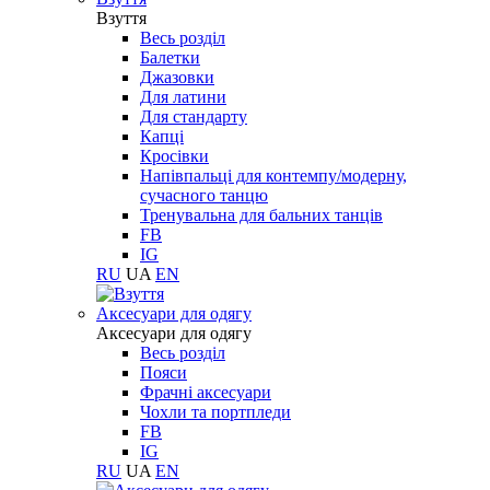
Взуття
Весь розділ
Балетки
Джазовки
Для латини
Для стандарту
Капці
Кросівки
Напівпальці для контемпу/модерну,
сучасного танцю
Тренувальна для бальних танців
FB
IG
RU
UA
EN
Aксесуари для одягу
Aксесуари для одягу
Весь розділ
Пояси
Фрачні аксесуари
Чохли та портпледи
FB
IG
RU
UA
EN