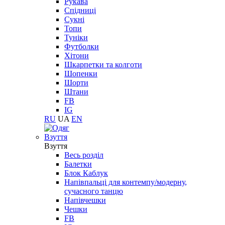
Рукава
Спідниці
Сукні
Топи
Туніки
Футболки
Хітони
Шкарпетки та колготи
Шопенки
Шорти
Штани
FB
IG
RU
UA
EN
Взуття
Взуття
Весь розділ
Балетки
Блок Каблук
Напівпальці для контемпу/модерну,
сучасного танцю
Напівчешки
Чешки
FB