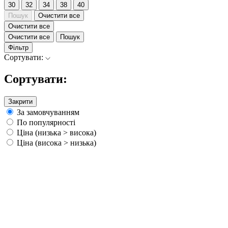
30
32
34
38
40
Пошук
Очистити все
Очистити все
Очистити все
Пошук
Фільтр
Сортувати:
Сортувати:
Закрити
За замовчуванням
По популярності
Ціна (низька > висока)
Ціна (висока > низька)