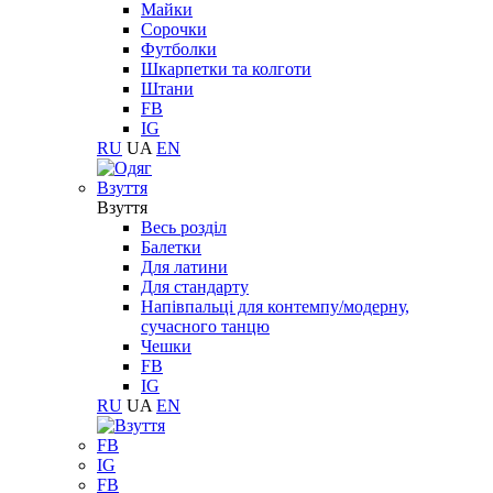
Майки
Сорочки
Футболки
Шкарпетки та колготи
Штани
FB
IG
RU
UA
EN
Взуття
Взуття
Весь розділ
Балетки
Для латини
Для стандарту
Напівпальці для контемпу/модерну,
сучасного танцю
Чешки
FB
IG
RU
UA
EN
FB
IG
FB