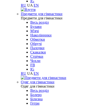
IG
RU
UA
EN
Предмети для гімнастики
Предмети для гімнастики
Весь розділ
Булави
М'ячі
Наколінники
Обмотки
Обручі
Палочки
Скакалки
Стрічки
Чохли
FB
IG
RU
UA
EN
Одяг для гімнастики
Одяг для гімнастики
Весь розділ
Болеро
Білизна
Гетри