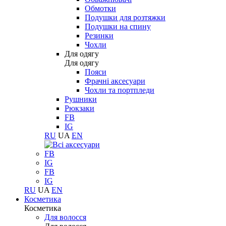
Обмотки
Подушки для розтяжки
Подушки на спину
Резинки
Чохли
Для одягу
Для одягу
Пояси
Фрачні аксесуари
Чохли та портпледи
Рушники
Рюкзаки
FB
IG
RU
UA
EN
FB
IG
FB
IG
RU
UA
EN
Косметика
Косметика
Для волосся