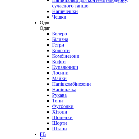
Напівпальці для контемпу/модерну,
сучасного танцю
Напівчешки
Чешки
Одяг
Одяг
Болеро
Білизна
Гетри
Колготи
Комбінезони
Кофти
Купальники
Лосини
Майки
Напівкомбінезони
Напівпачка
Рукава
Топи
Футболки
Хітони
Шопенки
Шорти
Штани
FB