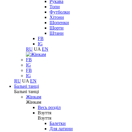
Рукава
Топи
Футболки
Хітони
Шопенки
Шорти
Штани
FB
IG
RU
UA
EN
FB
IG
FB
IG
RU
UA
EN
Бальні танці
Бальні танці
Жінкам
Жінкам
Весь розділ
Взуття
Взуття
Балетки
Для латини