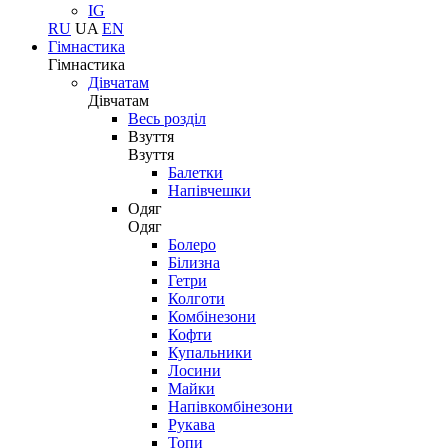
IG
RU
UA
EN
Гімнастика
Гімнастика
Дівчатам
Дівчатам
Весь розділ
Взуття
Взуття
Балетки
Напівчешки
Одяг
Одяг
Болеро
Білизна
Гетри
Колготи
Комбінезони
Кофти
Купальники
Лосини
Майки
Напівкомбінезони
Рукава
Топи