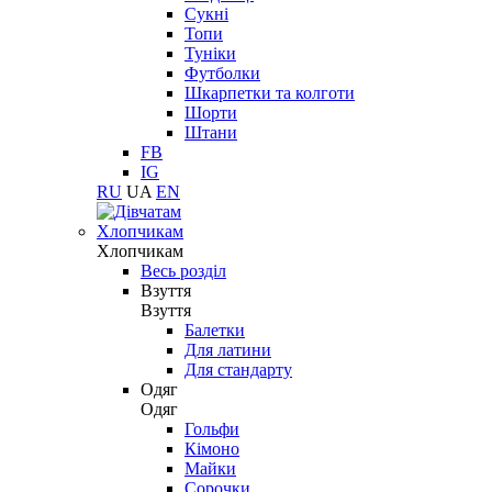
Сукні
Топи
Туніки
Футболки
Шкарпетки та колготи
Шорти
Штани
FB
IG
RU
UA
EN
Хлопчикам
Хлопчикам
Весь розділ
Взуття
Взуття
Балетки
Для латини
Для стандарту
Одяг
Одяг
Гольфи
Кімоно
Майки
Сорочки