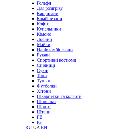
Гольфи
Для розігріву
Кардигани
Комбінезони
Кофти
Купальники
Кімоно
Лосини
Майки
Напівкомбінезони
Рукава
Спортивні костюми
Спідниці
Сукні
Топи
Туніки
Футболки
Хітони
Шкарпетки та колготи
Шопенки
Шорти
Штани
FB
IG
RU
UA
EN