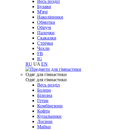
Весь розділ
Булави
М'ячі
Наколінники
Обмотки
Обручі
Палочки
Скакалки
Стрічки
Чохли
FB
IG
RU
UA
EN
Одяг для гімнастики
Одяг для гімнастики
Весь розділ
Болеро
Білизна
Гетри
Комбінезони
Кофти
Купальники
Лосини
Майки