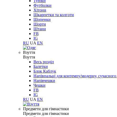
Туніки
Футболки
Хітони
Шкарпетки та колготи
Шопенки
Шорти
Штани
FB
IG
RU
UA
EN
Взуття
Взуття
Весь розділ
Балетки
Блок Каблук
Напівпальці для контемпу/модерну, сучасног
Напівчешки
Чешки
FB
IG
RU
UA
EN
Предмети для гімнастики
Предмети для гімнастики