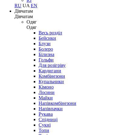
IG
RU
UA
EN
Дівчатам
Дівчатам
Одяг
Одяг
Весь розділ
Бейсики
Блузи
Болеро
Білизна
Гольфи
Для розігріву
Кардигани
Комбінезони
Купальники
Кімоно
Лосини
Майки
Напівкомбінезони
Напівпачки
Рукава
Спідниці
Сукні
Топи