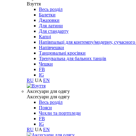
Взуття
Весь розділ
Балетки
Джазовки
Для латини
Для стандарту
Капці
Напівпальці для контемпу/модерну, сучасног
Напівчешки
Танцювальні кросівки
Тренувальна для бальних танців
Чешки
FB
IG
RU
UA
EN
Aксесуари для одягу
Aксесуари для одягу
Весь розділ
Пояси
Чохли та портпледи
FB
IG
RU
UA
EN