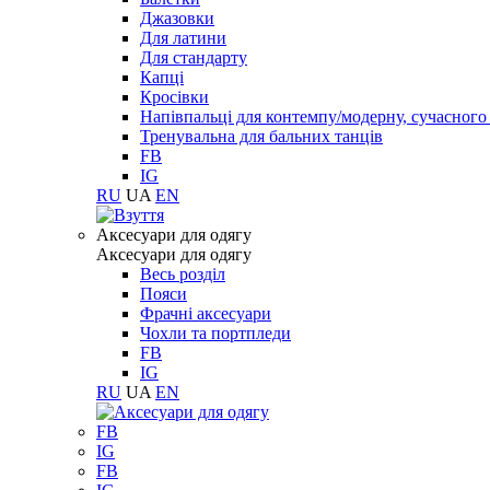
Джазовки
Для латини
Для стандарту
Капці
Кросівки
Напівпальці для контемпу/модерну, сучасног
Тренувальна для бальних танців
FB
IG
RU
UA
EN
Aксесуари для одягу
Aксесуари для одягу
Весь розділ
Пояси
Фрачні аксесуари
Чохли та портпледи
FB
IG
RU
UA
EN
FB
IG
FB