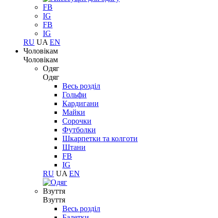
FB
IG
FB
IG
RU
UA
EN
Чоловікам
Чоловікам
Одяг
Одяг
Весь розділ
Гольфи
Кардигани
Майки
Сорочки
Футболки
Шкарпетки та колготи
Штани
FB
IG
RU
UA
EN
Взуття
Взуття
Весь розділ
Балетки