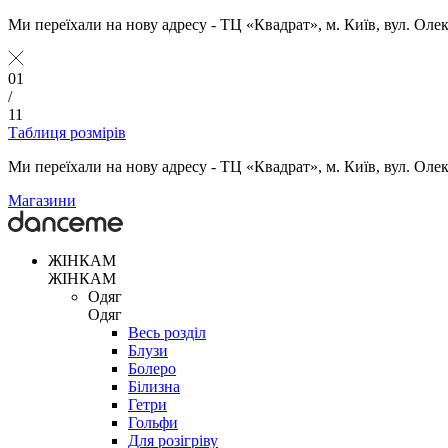
Ми переїхали на нову адресу - ТЦ «Квадрат», м. Київ, вул. Оле
01
/
11
Таблиця розмірів
Ми переїхали на нову адресу - ТЦ «Квадрат», м. Київ, вул. Оле
Магазини
ЖІНКАМ
ЖІНКАМ
Одяг
Одяг
Весь розділ
Блузи
Болеро
Білизна
Гетри
Гольфи
Для розігріву