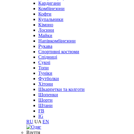
Кардигани
Комбінезони
Кофти
Купальники
Кімоно
Лосини
Майки
Напівкомбінезони
Рукава
Спортивні костюми
Спідниці
Сукні
Топи
Туніки
Футболки
Хітони
Шкарпетки та колготи
Шопенки
Шорти
Штани
FB
IG
RU
UA
EN
Взуття