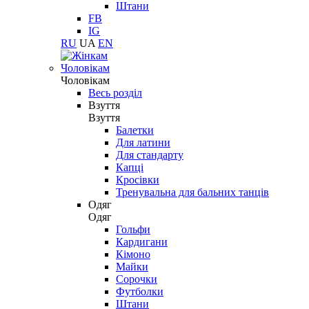
Штани
FB
IG
RU
UA
EN
Чоловікам
Чоловікам
Весь розділ
Взуття
Взуття
Балетки
Для латини
Для стандарту
Капці
Кросівки
Тренувальна для бальних танців
Одяг
Одяг
Гольфи
Кардигани
Кімоно
Майки
Сорочки
Футболки
Штани