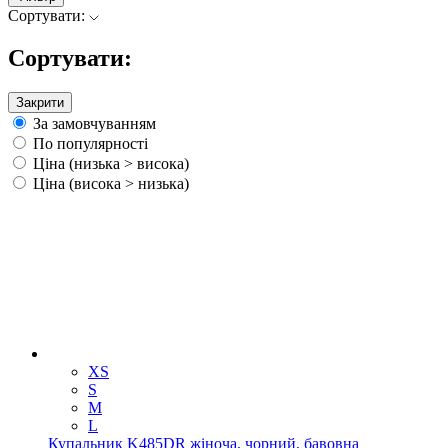
Сортувати:
Сортувати:
Закрити
За замовчуванням
По популярності
Ціна (низька > висока)
Ціна (висока > низька)
XS
S
M
L
Купальник K485DR жіноча, чорний, бавовна