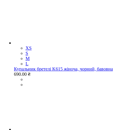
XS
S
M
L
Купальник бретелі K615 жіноча, чорний, бавовна
690.00 ₴