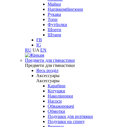
Майки
Напівкомбінезони
Рукава
Топи
Футболки
Шорти
Штани
FB
IG
RU
UA
EN
Предмети для гімнастики
Предмети для гімнастики
Весь розділ
Аксессуары
Аксессуары
Карабіни
Котушки
Наколінники
Насоси
Обважнювачі
Обмотки
Подушки для розтяжки
Подушки на спину
Резинки