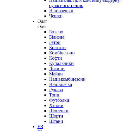
Напівпальці для контемпу/модерну,
сучасного танцю
Напівчешки
Чешки
Одяг
Одяг
Болеро
Білизна
Гетри
Колготи
Комбінезони
Кофти
Купальники
Лосини
Майки
Напівкомбінезони
Напівпачка
Рукава
Топи
Футболки
Хітони
Шопенки
Шорти
Штани
FB