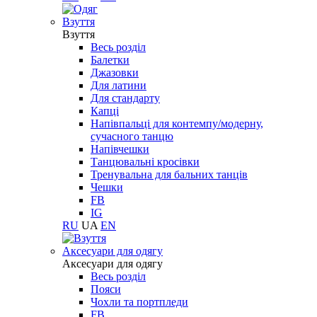
Взуття
Взуття
Весь розділ
Балетки
Джазовки
Для латини
Для стандарту
Капці
Напівпальці для контемпу/модерну,
сучасного танцю
Напівчешки
Танцювальні кросівки
Тренувальна для бальних танців
Чешки
FB
IG
RU
UA
EN
Aксесуари для одягу
Aксесуари для одягу
Весь розділ
Пояси
Чохли та портпледи
FB