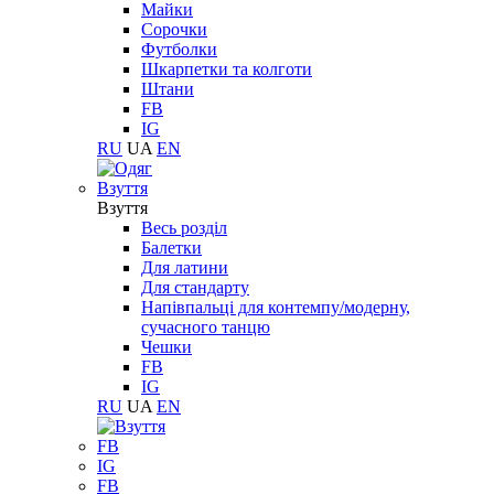
Майки
Сорочки
Футболки
Шкарпетки та колготи
Штани
FB
IG
RU
UA
EN
Взуття
Взуття
Весь розділ
Балетки
Для латини
Для стандарту
Напівпальці для контемпу/модерну,
сучасного танцю
Чешки
FB
IG
RU
UA
EN
FB
IG
FB