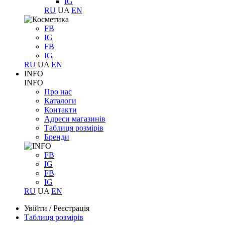
IG
RU
UA
EN
FB
IG
FB
IG
RU
UA
EN
INFO
INFO
Про нас
Каталоги
Контакти
Адреси магазинів
Таблиця розмірів
Бренди
FB
IG
FB
IG
RU
UA
EN
Увійти
/
Реєстрація
Таблиця розмірів