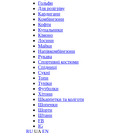
Гольфи
Для розігріву
Кардигани
Комбінезони
Кофти
Купальники
Кімоно
Лосини
Майки
Напівкомбінезони
Рукава
Спортивні костюми
Спідниці
Сукні
Топи
Туніки
Футболки
Хітони
Шкарпетки та колготи
Шопенки
Шорти
Штани
FB
IG
RU
UA
EN