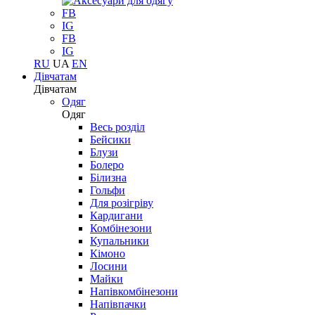
FB
IG
FB
IG
RU
UA
EN
Дівчатам
Дівчатам
Одяг
Одяг
Весь розділ
Бейсики
Блузи
Болеро
Білизна
Гольфи
Для розігріву
Кардигани
Комбінезони
Купальники
Кімоно
Лосини
Майки
Напівкомбінезони
Напівпачки