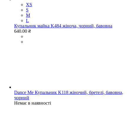
XS
S
M
L
Купальник майка K484 жіноча, чорний, бавовна
640.00 ₴
Dance Me Купальник K118 жіночий, бретелі, бавовна,
чорний
Немає в наявності