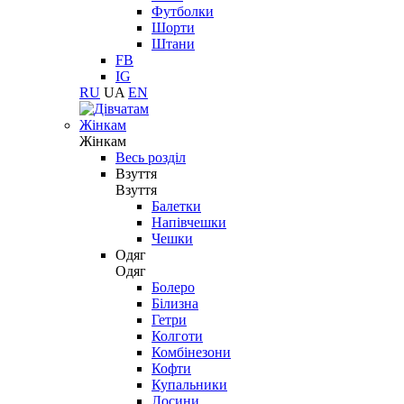
Футболки
Шорти
Штани
FB
IG
RU
UA
EN
Жінкам
Жінкам
Весь розділ
Взуття
Взуття
Балетки
Напівчешки
Чешки
Одяг
Одяг
Болеро
Білизна
Гетри
Колготи
Комбінезони
Кофти
Купальники
Лосини