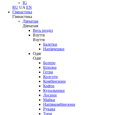
IG
RU
UA
EN
Гімнастика
Гімнастика
Дівчатам
Дівчатам
Весь розділ
Взуття
Взуття
Балетки
Напівчешки
Одяг
Одяг
Болеро
Білизна
Гетри
Колготи
Комбінезони
Кофти
Купальники
Лосини
Майки
Напівкомбінезони
Рукава
Топи