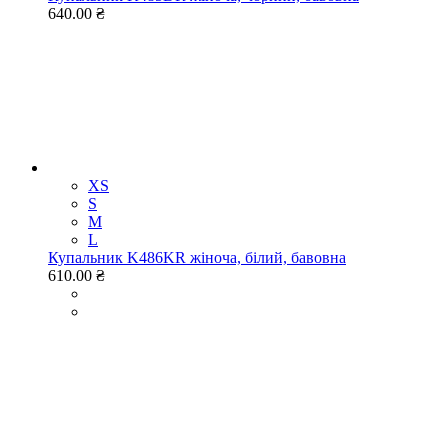
640.00 ₴
XS
S
M
L
Купальник K486KR жіноча, білий, бавовна
610.00 ₴