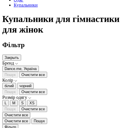
Купальники
Купальники для гімнастики
для жінок
Фільтр
Закрыть
Бренд
Dance.me, Україна
Пошук
Очистити все
Колір
білий
чорний
Пошук
Очистити все
Розмір одягу
L
M
S
XS
Пошук
Очистити все
Очистити все
Очистити все
Пошук
Фільтр