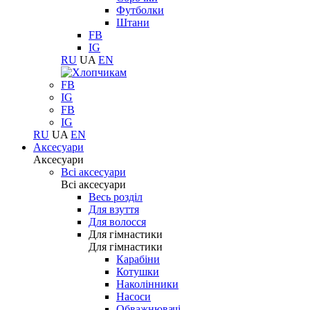
Футболки
Штани
FB
IG
RU
UA
EN
FB
IG
FB
IG
RU
UA
EN
Аксесуари
Аксесуари
Всі аксесуари
Всі аксесуари
Весь розділ
Для взуття
Для волосся
Для гімнастики
Для гімнастики
Карабіни
Котушки
Наколінники
Насоси
Обважнювачі