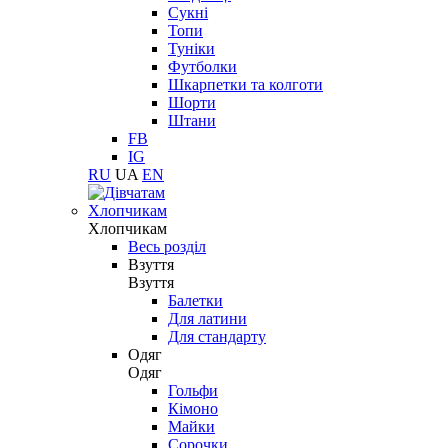
Сукні
Топи
Туніки
Футболки
Шкарпетки та колготи
Шорти
Штани
FB
IG
RU
UA
EN
Хлопчикам
Хлопчикам
Весь розділ
Взуття
Взуття
Балетки
Для латини
Для стандарту
Одяг
Одяг
Гольфи
Кімоно
Майки
Сорочки