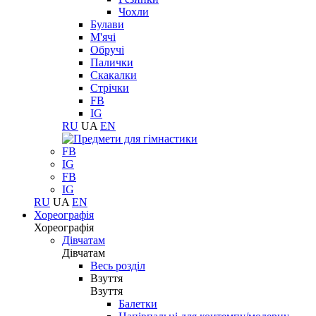
Чохли
Булави
М'ячі
Обручі
Палички
Скакалки
Стрічки
FB
IG
RU
UA
EN
FB
IG
FB
IG
RU
UA
EN
Хореографія
Хореографія
Дівчатам
Дівчатам
Весь розділ
Взуття
Взуття
Балетки