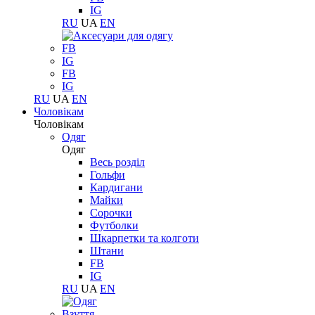
IG
RU
UA
EN
FB
IG
FB
IG
RU
UA
EN
Чоловікам
Чоловікам
Одяг
Одяг
Весь розділ
Гольфи
Кардигани
Майки
Сорочки
Футболки
Шкарпетки та колготи
Штани
FB
IG
RU
UA
EN
Взуття