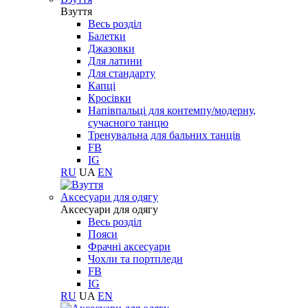
Взуття
Весь розділ
Балетки
Джазовки
Для латини
Для стандарту
Капці
Кросівки
Напівпальці для контемпу/модерну,
сучасного танцю
Тренувальна для бальних танців
FB
IG
RU
UA
EN
Aксесуари для одягу
Aксесуари для одягу
Весь розділ
Пояси
Фрачні аксесуари
Чохли та портпледи
FB
IG
RU
UA
EN