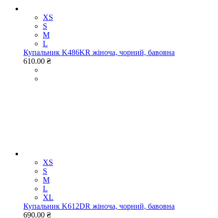
XS
S
M
L
Купальник K486KR жіноча, чорний, бавовна
610.00 ₴
XS
S
M
L
XL
Купальник K612DR жіноча, чорний, бавовна
690.00 ₴