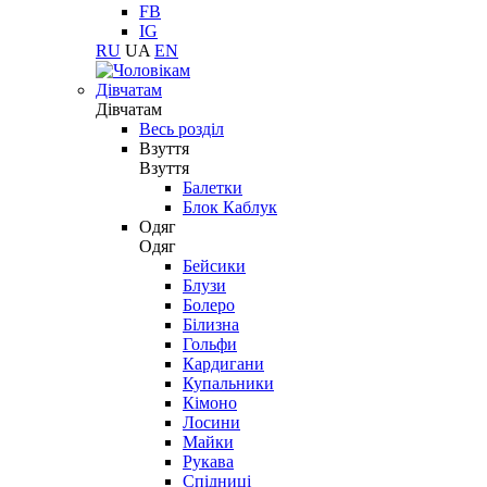
FB
IG
RU
UA
EN
Дівчатам
Дівчатам
Весь розділ
Взуття
Взуття
Балетки
Блок Каблук
Одяг
Одяг
Бейсики
Блузи
Болеро
Білизна
Гольфи
Кардигани
Купальники
Кімоно
Лосини
Майки
Рукава
Спідниці