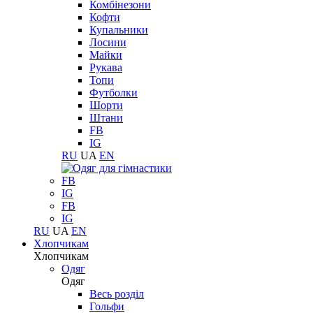
Комбінезони
Кофти
Купальники
Лосини
Майки
Рукава
Топи
Футболки
Шорти
Штани
FB
IG
RU
UA
EN
FB
IG
FB
IG
RU
UA
EN
Хлопчикам
Хлопчикам
Одяг
Одяг
Весь розділ
Гольфи