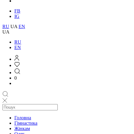
FB
IG
RU
UA
EN
UA
RU
EN
0
Головна
Гімнастика
Жінкам
Одяг