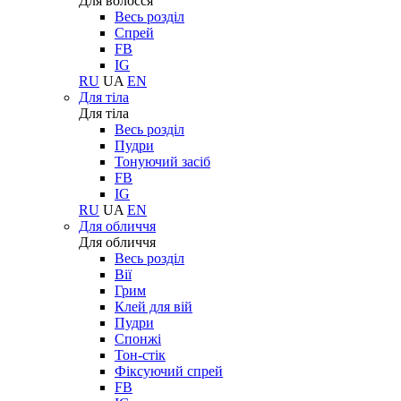
Для волосся
Весь розділ
Спрей
FB
IG
RU
UA
EN
Для тіла
Для тіла
Весь розділ
Пудри
Тонуючий засіб
FB
IG
RU
UA
EN
Для обличчя
Для обличчя
Весь розділ
Вії
Грим
Клей для вій
Пудри
Спонжі
Тон-стік
Фіксуючий спрей
FB