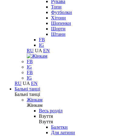
Рукава
Топи
Футболки
Хітони
Шопенки
Шорти
Штани
FB
IG
RU
UA
EN
FB
IG
FB
IG
RU
UA
EN
Бальні танці
Бальні танці
Жінкам
Жінкам
Весь розділ
Взуття
Взуття
Балетки
Для латини