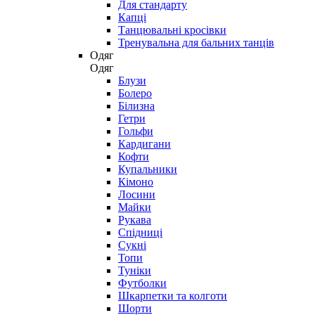
Для стандарту
Капці
Танцювальні кросівки
Тренувальна для бальних танців
Одяг
Одяг
Блузи
Болеро
Білизна
Гетри
Гольфи
Кардигани
Кофти
Купальники
Кімоно
Лосини
Майки
Рукава
Спідниці
Сукні
Топи
Туніки
Футболки
Шкарпетки та колготи
Шорти