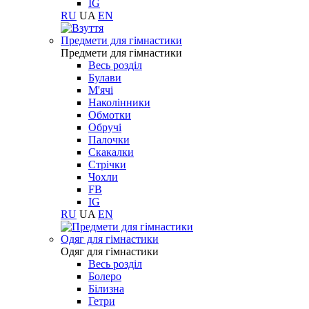
IG
RU
UA
EN
Предмети для гімнастики
Предмети для гімнастики
Весь розділ
Булави
М'ячі
Наколінники
Обмотки
Обручі
Палочки
Скакалки
Стрічки
Чохли
FB
IG
RU
UA
EN
Одяг для гімнастики
Одяг для гімнастики
Весь розділ
Болеро
Білизна
Гетри