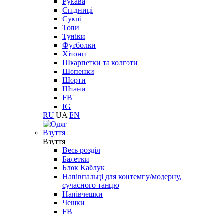
Рукава
Спідниці
Сукні
Топи
Туніки
Футболки
Хітони
Шкарпетки та колготи
Шопенки
Шорти
Штани
FB
IG
RU
UA
EN
Взуття
Взуття
Весь розділ
Балетки
Блок Каблук
Напівпальці для контемпу/модерну,
сучасного танцю
Напівчешки
Чешки
FB