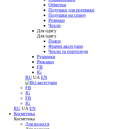
Обмотки
Подушки для розтяжки
Подушки на спину
Резинки
Чохли
Для одягу
Для одягу
Пояси
Фрачні аксесуари
Чохли та портпледи
Рушники
Рюкзаки
FB
IG
RU
UA
EN
FB
IG
FB
IG
RU
UA
EN
Косметика
Косметика
Для волосся