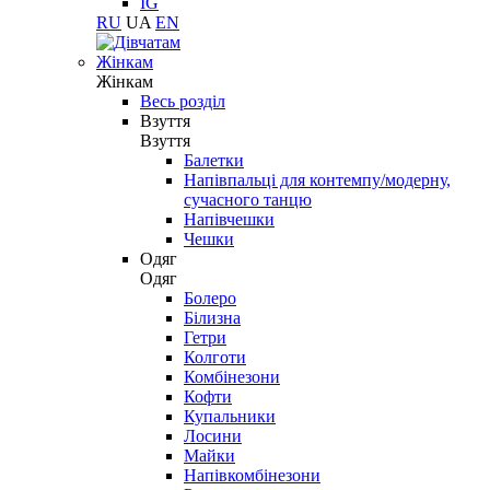
IG
RU
UA
EN
Жінкам
Жінкам
Весь розділ
Взуття
Взуття
Балетки
Напівпальці для контемпу/модерну,
сучасного танцю
Напівчешки
Чешки
Одяг
Одяг
Болеро
Білизна
Гетри
Колготи
Комбінезони
Кофти
Купальники
Лосини
Майки
Напівкомбінезони