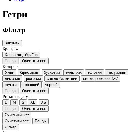
Гетри
Фільтр
Закрыть
Бренд
Dance.me, Україна
Пошук
Очистити все
Колір
білий
бірюзовий
бузковий
електрик
золотий
лазуровий
лимоний
рожевий
світло-блакитний
світло-рожевий №7
фуксія
червоний
чорний
Пошук
Очистити все
Розмір одягу
L
M
S
XL
XS
Пошук
Очистити все
Очистити все
Очистити все
Пошук
Фільтр