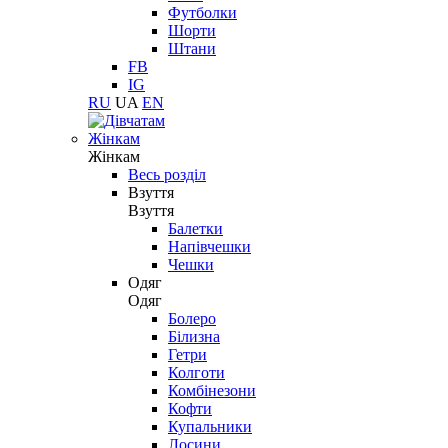
Футболки
Шорти
Штани
FB
IG
RU
UA
EN
Жінкам
Жінкам
Весь розділ
Взуття
Взуття
Балетки
Напівчешки
Чешки
Одяг
Одяг
Болеро
Білизна
Гетри
Колготи
Комбінезони
Кофти
Купальники
Лосини