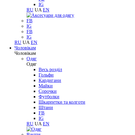
IG
RU
UA
EN
FB
IG
FB
IG
RU
UA
EN
Чоловікам
Чоловікам
Одяг
Одяг
Весь розділ
Гольфи
Кардигани
Майки
Сорочки
Футболки
Шкарпетки та колготи
Штани
FB
IG
RU
UA
EN
Взуття