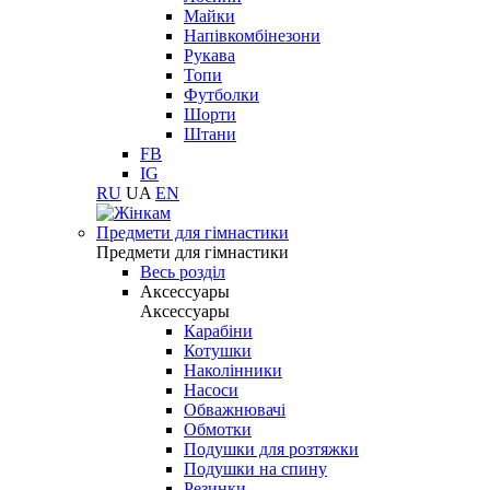
Майки
Напівкомбінезони
Рукава
Топи
Футболки
Шорти
Штани
FB
IG
RU
UA
EN
Предмети для гімнастики
Предмети для гімнастики
Весь розділ
Аксессуары
Аксессуары
Карабіни
Котушки
Наколінники
Насоси
Обважнювачі
Обмотки
Подушки для розтяжки
Подушки на спину
Резинки