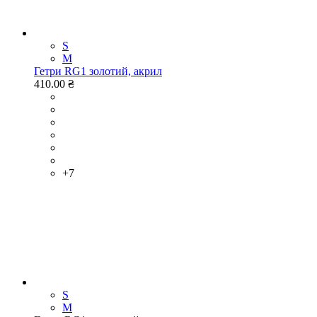
S
M
Гетри RG1 золотий, акрил
410.00 ₴
+7
S
M