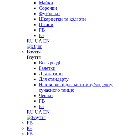
Майки
Сорочки
Футболки
Шкарпетки та колготи
Штани
FB
IG
RU
UA
EN
Взуття
Взуття
Весь розділ
Балетки
Для латини
Для стандарту
Напівпальці для контемпу/модерну,
сучасного танцю
Чешки
FB
IG
RU
UA
EN
FB
IG
FB