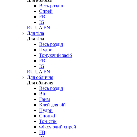
Для волосся
Весь розділ
Спрей
FB
IG
RU
UA
EN
Для тіла
Для тіла
Весь розділ
Пудри
Тонуючий засіб
FB
IG
RU
UA
EN
Для обличчя
Для обличчя
Весь розділ
Вії
Грим
Клей для вій
Пудри
Спонжі
Тон-стік
Фіксуючий спрей
FB