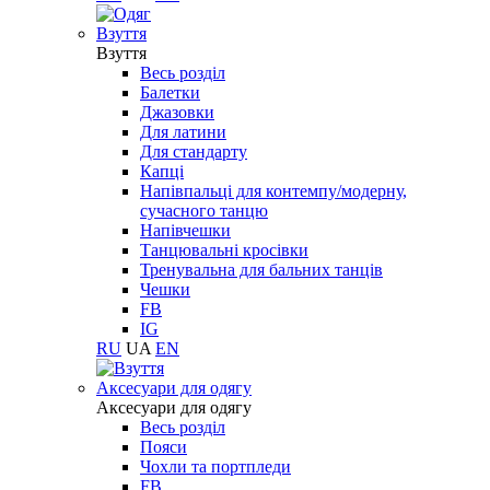
Взуття
Взуття
Весь розділ
Балетки
Джазовки
Для латини
Для стандарту
Капці
Напівпальці для контемпу/модерну,
сучасного танцю
Напівчешки
Танцювальні кросівки
Тренувальна для бальних танців
Чешки
FB
IG
RU
UA
EN
Aксесуари для одягу
Aксесуари для одягу
Весь розділ
Пояси
Чохли та портпледи
FB