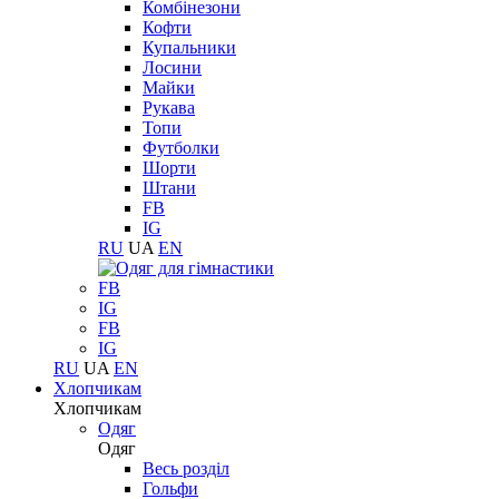
Комбінезони
Кофти
Купальники
Лосини
Майки
Рукава
Топи
Футболки
Шорти
Штани
FB
IG
RU
UA
EN
FB
IG
FB
IG
RU
UA
EN
Хлопчикам
Хлопчикам
Одяг
Одяг
Весь розділ
Гольфи