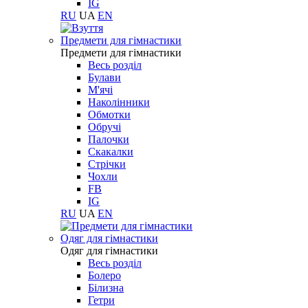
IG
RU
UA
EN
Предмети для гімнастики
Предмети для гімнастики
Весь розділ
Булави
М'ячі
Наколінники
Обмотки
Обручі
Палочки
Скакалки
Стрічки
Чохли
FB
IG
RU
UA
EN
Одяг для гімнастики
Одяг для гімнастики
Весь розділ
Болеро
Білизна
Гетри