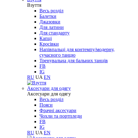
Взуття
Весь розділ
Балетки
Джазовки
Для латини
Для стандарту
Капці
Кросівки
Напівпальці для контемпу/модерну,
сучасного танцю
Тренувальна для бальних танців
FB
IG
RU
UA
EN
Aксесуари для одягу
Aксесуари для одягу
Весь розділ
Пояси
Фрачні аксесуари
Чохли та портпледи
FB
IG
RU
UA
EN