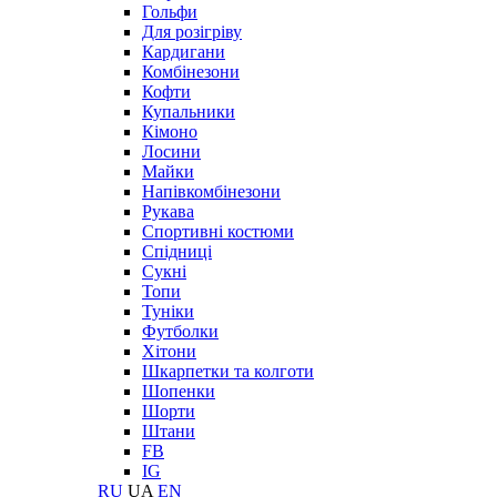
Гольфи
Для розігріву
Кардигани
Комбінезони
Кофти
Купальники
Кімоно
Лосини
Майки
Напівкомбінезони
Рукава
Спортивні костюми
Спідниці
Сукні
Топи
Туніки
Футболки
Хітони
Шкарпетки та колготи
Шопенки
Шорти
Штани
FB
IG
RU
UA
EN