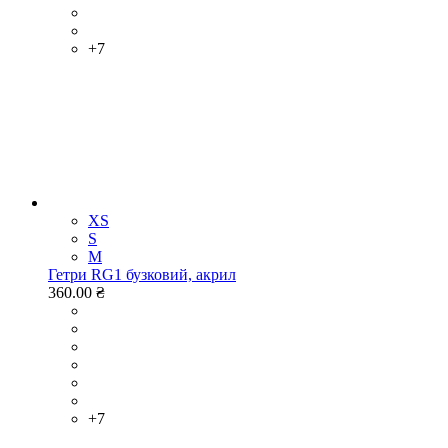
+7
XS
S
M
Гетри RG1 бузковий, акрил
360.00 ₴
+7