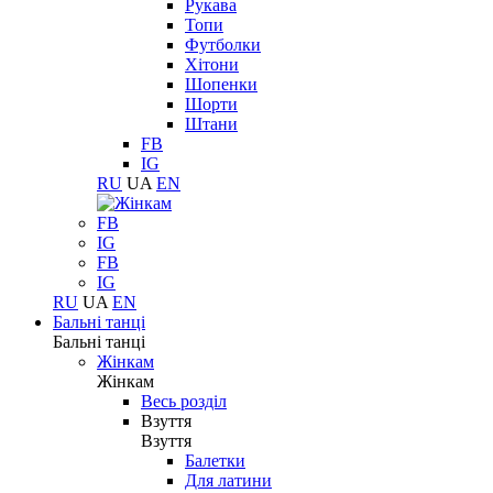
Рукава
Топи
Футболки
Хітони
Шопенки
Шорти
Штани
FB
IG
RU
UA
EN
FB
IG
FB
IG
RU
UA
EN
Бальні танці
Бальні танці
Жінкам
Жінкам
Весь розділ
Взуття
Взуття
Балетки
Для латини