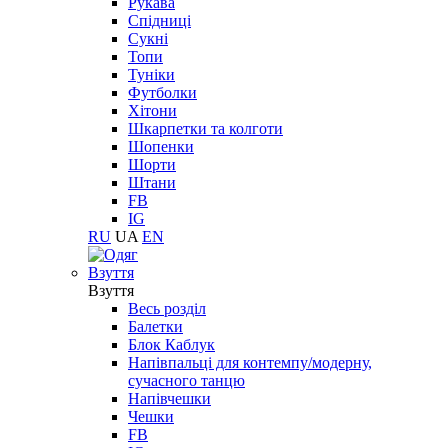
Рукава
Спідниці
Сукні
Топи
Туніки
Футболки
Хітони
Шкарпетки та колготи
Шопенки
Шорти
Штани
FB
IG
RU
UA
EN
Взуття
Взуття
Весь розділ
Балетки
Блок Каблук
Напівпальці для контемпу/модерну,
сучасного танцю
Напівчешки
Чешки
FB