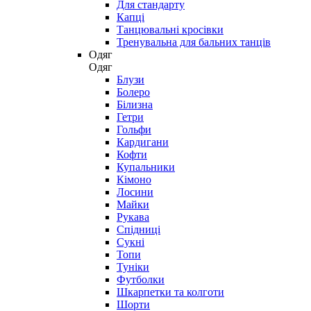
Для стандарту
Капці
Танцювальні кросівки
Тренувальна для бальних танців
Одяг
Одяг
Блузи
Болеро
Білизна
Гетри
Гольфи
Кардигани
Кофти
Купальники
Кімоно
Лосини
Майки
Рукава
Спідниці
Сукні
Топи
Туніки
Футболки
Шкарпетки та колготи
Шорти