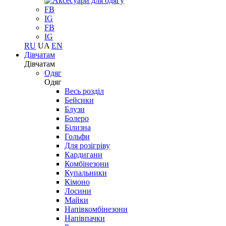
FB
IG
FB
IG
RU
UA
EN
Дівчатам
Дівчатам
Одяг
Одяг
Весь розділ
Бейсики
Блузи
Болеро
Білизна
Гольфи
Для розігріву
Кардигани
Комбінезони
Купальники
Кімоно
Лосини
Майки
Напівкомбінезони
Напівпачки