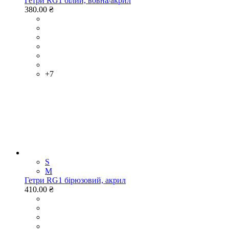
Гетри RG1 білий, вовна/акрил
380.00 ₴
+7
S
M
Гетри RG1 бірюзовий, акрил
410.00 ₴