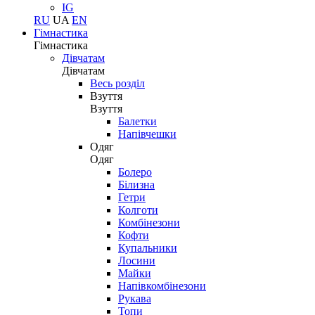
IG
RU
UA
EN
Гімнастика
Гімнастика
Дівчатам
Дівчатам
Весь розділ
Взуття
Взуття
Балетки
Напівчешки
Одяг
Одяг
Болеро
Білизна
Гетри
Колготи
Комбінезони
Кофти
Купальники
Лосини
Майки
Напівкомбінезони
Рукава
Топи