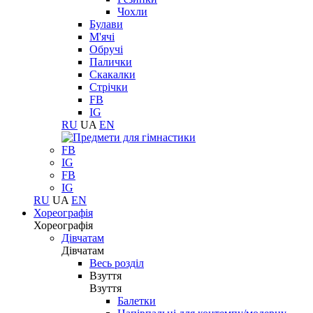
Чохли
Булави
М'ячі
Обручі
Палички
Скакалки
Стрічки
FB
IG
RU
UA
EN
FB
IG
FB
IG
RU
UA
EN
Хореографія
Хореографія
Дівчатам
Дівчатам
Весь розділ
Взуття
Взуття
Балетки