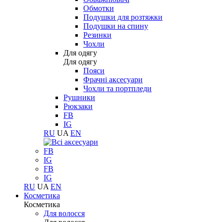
Обмотки
Подушки для розтяжки
Подушки на спину
Резинки
Чохли
Для одягу
Для одягу
Пояси
Фрачні аксесуари
Чохли та портпледи
Рушники
Рюкзаки
FB
IG
RU
UA
EN
FB
IG
FB
IG
RU
UA
EN
Косметика
Косметика
Для волосся