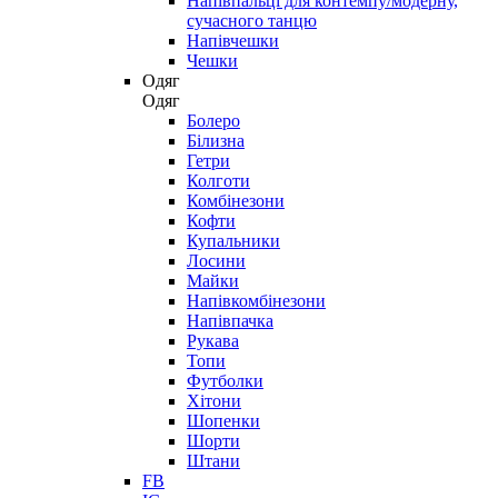
Напівпальці для контемпу/модерну,
сучасного танцю
Напівчешки
Чешки
Одяг
Одяг
Болеро
Білизна
Гетри
Колготи
Комбінезони
Кофти
Купальники
Лосини
Майки
Напівкомбінезони
Напівпачка
Рукава
Топи
Футболки
Хітони
Шопенки
Шорти
Штани
FB