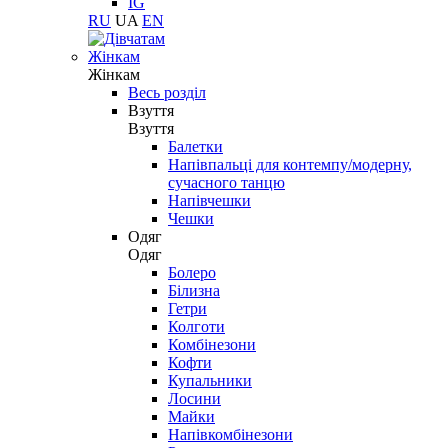
IG
RU
UA
EN
Жінкам
Жінкам
Весь розділ
Взуття
Взуття
Балетки
Напівпальці для контемпу/модерну,
сучасного танцю
Напівчешки
Чешки
Одяг
Одяг
Болеро
Білизна
Гетри
Колготи
Комбінезони
Кофти
Купальники
Лосини
Майки
Напівкомбінезони