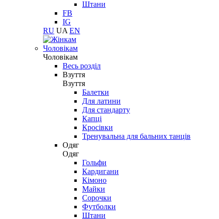
Штани
FB
IG
RU
UA
EN
Чоловікам
Чоловікам
Весь розділ
Взуття
Взуття
Балетки
Для латини
Для стандарту
Капці
Кросівки
Тренувальна для бальних танців
Одяг
Одяг
Гольфи
Кардигани
Кімоно
Майки
Сорочки
Футболки
Штани