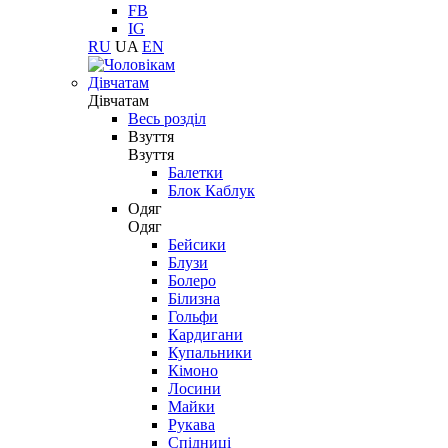
FB
IG
RU
UA
EN
Дівчатам
Дівчатам
Весь розділ
Взуття
Взуття
Балетки
Блок Каблук
Одяг
Одяг
Бейсики
Блузи
Болеро
Білизна
Гольфи
Кардигани
Купальники
Кімоно
Лосини
Майки
Рукава
Спідниці