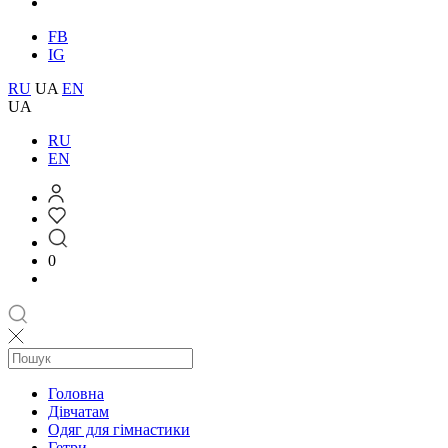
FB
IG
RU
UA
EN
UA
RU
EN
0
Головна
Дівчатам
Одяг для гімнастики
Гетри