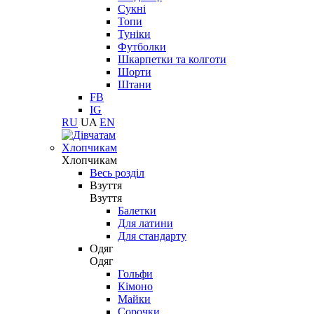
Сукні
Топи
Туніки
Футболки
Шкарпетки та колготи
Шорти
Штани
FB
IG
RU
UA
EN
Хлопчикам
Хлопчикам
Весь розділ
Взуття
Взуття
Балетки
Для латини
Для стандарту
Одяг
Одяг
Гольфи
Кімоно
Майки
Сорочки