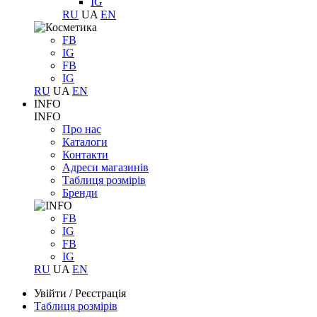
IG
RU
UA
EN
FB
IG
FB
IG
RU
UA
EN
INFO
INFO
Про нас
Каталоги
Контакти
Адреси магазинів
Таблиця розмірів
Бренди
FB
IG
FB
IG
RU
UA
EN
Увійти
/
Реєстрація
Таблиця розмірів