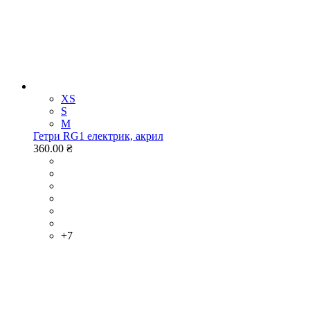
XS
S
M
Гетри RG1 електрик, акрил
360.00 ₴
+7