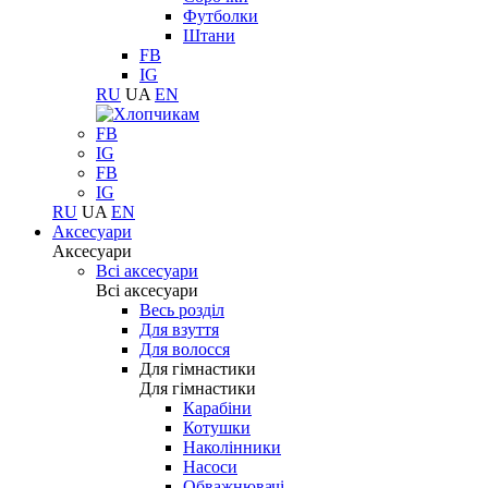
Футболки
Штани
FB
IG
RU
UA
EN
FB
IG
FB
IG
RU
UA
EN
Аксесуари
Аксесуари
Всі аксесуари
Всі аксесуари
Весь розділ
Для взуття
Для волосся
Для гімнастики
Для гімнастики
Карабіни
Котушки
Наколінники
Насоси
Обважнювачі