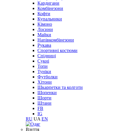
Кардигани
Комбінезони
Кофти
Купальники
Кімоно
Лосини
Майки
Напівкомбінезони
Рукава
Спортивні костюми
Спідниці
Сукні
Топи
Туніки
Футболки
Хітони
Шкарпетки та колготи
Шопенки
Шорти
Штани
FB
IG
RU
UA
EN
Взуття