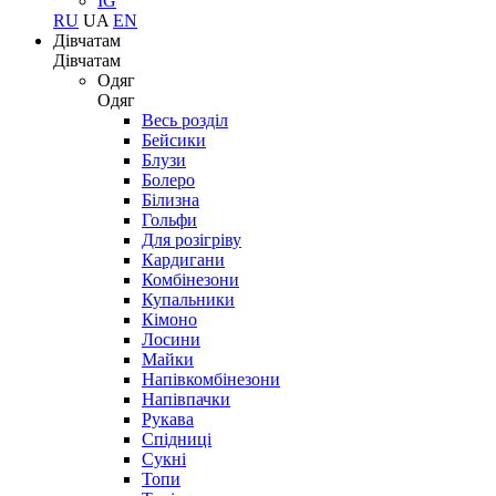
IG
RU
UA
EN
Дівчатам
Дівчатам
Одяг
Одяг
Весь розділ
Бейсики
Блузи
Болеро
Білизна
Гольфи
Для розігріву
Кардигани
Комбінезони
Купальники
Кімоно
Лосини
Майки
Напівкомбінезони
Напівпачки
Рукава
Спідниці
Сукні
Топи