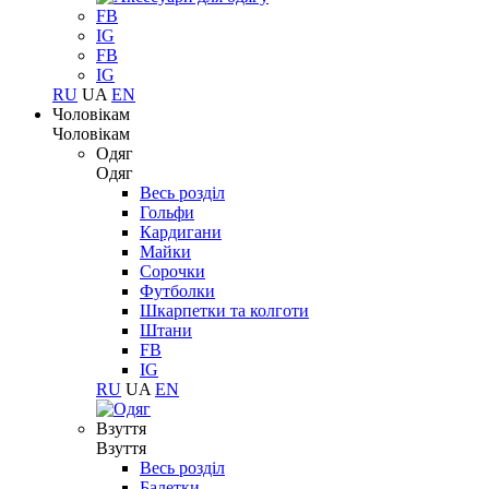
FB
IG
FB
IG
RU
UA
EN
Чоловікам
Чоловікам
Одяг
Одяг
Весь розділ
Гольфи
Кардигани
Майки
Сорочки
Футболки
Шкарпетки та колготи
Штани
FB
IG
RU
UA
EN
Взуття
Взуття
Весь розділ
Балетки