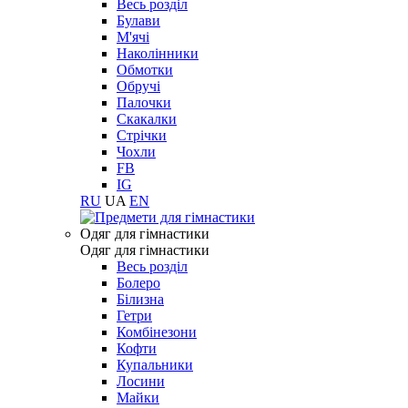
Весь розділ
Булави
М'ячі
Наколінники
Обмотки
Обручі
Палочки
Скакалки
Стрічки
Чохли
FB
IG
RU
UA
EN
Одяг для гімнастики
Одяг для гімнастики
Весь розділ
Болеро
Білизна
Гетри
Комбінезони
Кофти
Купальники
Лосини
Майки