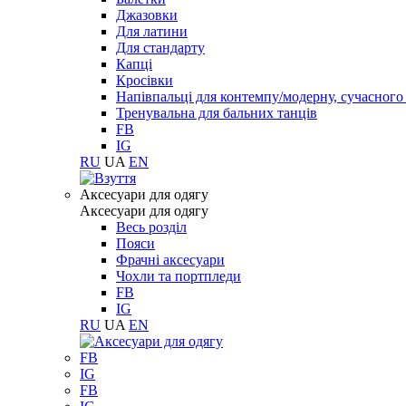
Джазовки
Для латини
Для стандарту
Капці
Кросівки
Напівпальці для контемпу/модерну, сучасног
Тренувальна для бальних танців
FB
IG
RU
UA
EN
Aксесуари для одягу
Aксесуари для одягу
Весь розділ
Пояси
Фрачні аксесуари
Чохли та портпледи
FB
IG
RU
UA
EN
FB
IG
FB