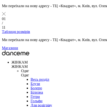
Ми переїхали на нову адресу - ТЦ «Квадрат», м. Київ, вул. Оле
01
/
11
Таблиця розмірів
Ми переїхали на нову адресу - ТЦ «Квадрат», м. Київ, вул. Оле
Магазини
ЖІНКАМ
ЖІНКАМ
Одяг
Одяг
Весь розділ
Блузи
Болеро
Білизна
Гетри
Гольфи
Для розігріву