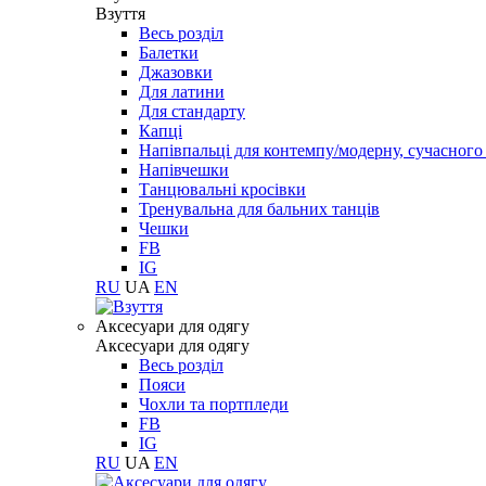
Взуття
Весь розділ
Балетки
Джазовки
Для латини
Для стандарту
Капці
Напівпальці для контемпу/модерну, сучасног
Напівчешки
Танцювальні кросівки
Тренувальна для бальних танців
Чешки
FB
IG
RU
UA
EN
Aксесуари для одягу
Aксесуари для одягу
Весь розділ
Пояси
Чохли та портпледи
FB
IG
RU
UA
EN