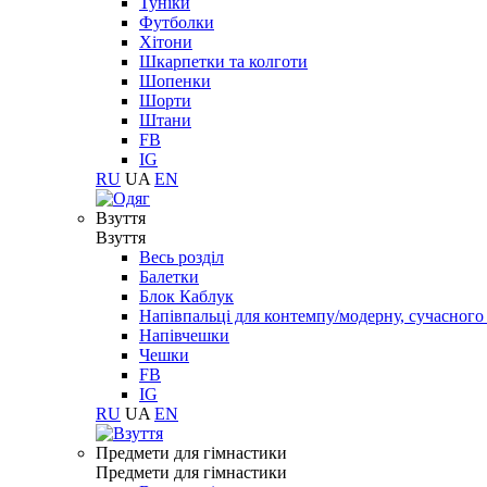
Туніки
Футболки
Хітони
Шкарпетки та колготи
Шопенки
Шорти
Штани
FB
IG
RU
UA
EN
Взуття
Взуття
Весь розділ
Балетки
Блок Каблук
Напівпальці для контемпу/модерну, сучасног
Напівчешки
Чешки
FB
IG
RU
UA
EN
Предмети для гімнастики
Предмети для гімнастики