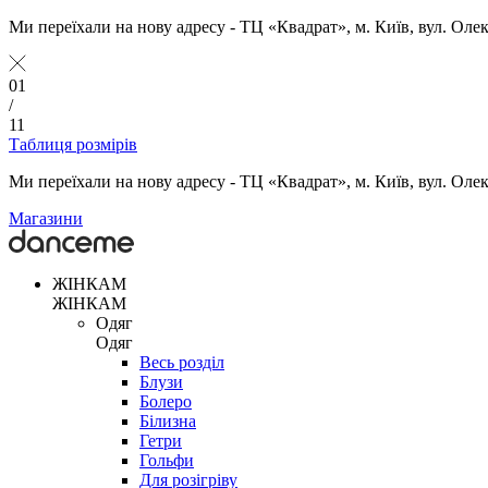
Ми переїхали на нову адресу - ТЦ «Квадрат», м. Київ, вул. Оле
01
/
11
Таблиця розмірів
Ми переїхали на нову адресу - ТЦ «Квадрат», м. Київ, вул. Оле
Магазини
ЖІНКАМ
ЖІНКАМ
Одяг
Одяг
Весь розділ
Блузи
Болеро
Білизна
Гетри
Гольфи
Для розігріву