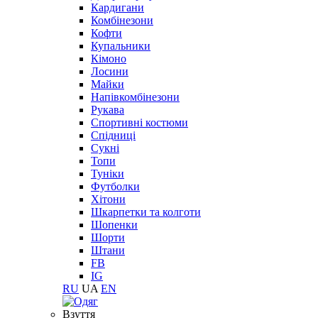
Кардигани
Комбінезони
Кофти
Купальники
Кімоно
Лосини
Майки
Напівкомбінезони
Рукава
Спортивні костюми
Спідниці
Сукні
Топи
Туніки
Футболки
Хітони
Шкарпетки та колготи
Шопенки
Шорти
Штани
FB
IG
RU
UA
EN
Взуття