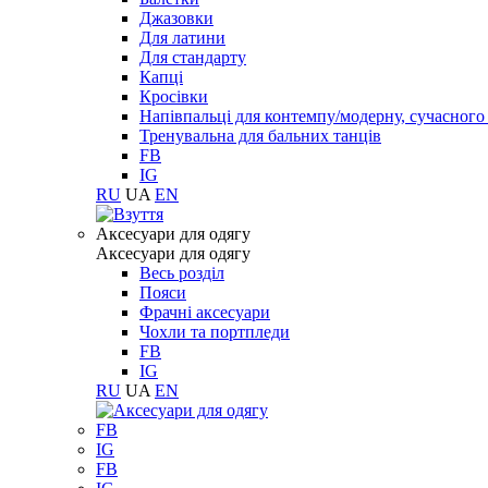
Джазовки
Для латини
Для стандарту
Капці
Кросівки
Напівпальці для контемпу/модерну, сучасног
Тренувальна для бальних танців
FB
IG
RU
UA
EN
Aксесуари для одягу
Aксесуари для одягу
Весь розділ
Пояси
Фрачні аксесуари
Чохли та портпледи
FB
IG
RU
UA
EN
FB
IG
FB