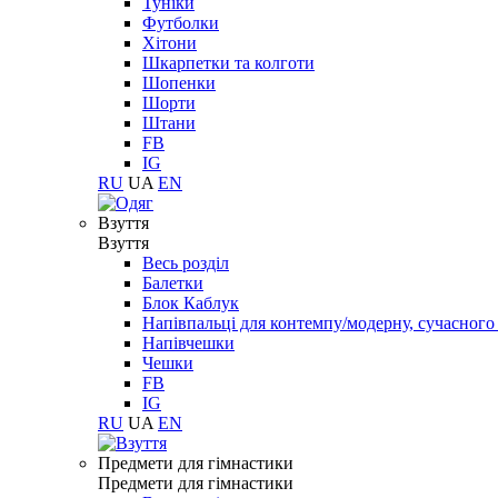
Туніки
Футболки
Хітони
Шкарпетки та колготи
Шопенки
Шорти
Штани
FB
IG
RU
UA
EN
Взуття
Взуття
Весь розділ
Балетки
Блок Каблук
Напівпальці для контемпу/модерну, сучасног
Напівчешки
Чешки
FB
IG
RU
UA
EN
Предмети для гімнастики
Предмети для гімнастики