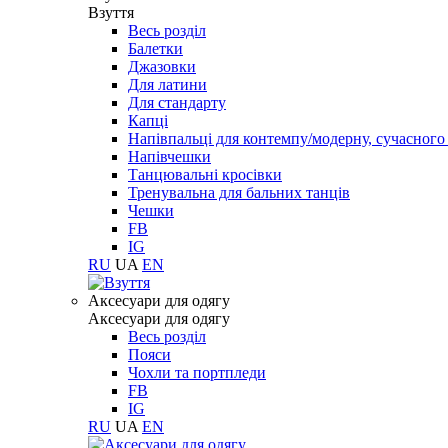
Взуття
Весь розділ
Балетки
Джазовки
Для латини
Для стандарту
Капці
Напівпальці для контемпу/модерну, сучасног
Напівчешки
Танцювальні кросівки
Тренувальна для бальних танців
Чешки
FB
IG
RU
UA
EN
Aксесуари для одягу
Aксесуари для одягу
Весь розділ
Пояси
Чохли та портпледи
FB
IG
RU
UA
EN