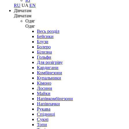
IG
RU
UA
EN
Дівчатам
Дівчатам
Одяг
Одяг
Весь розділ
Бейсики
Блузи
Болеро
Білизна
Гольфи
Для розігріву
Кардигани
Комбінезони
Купальники
Кімоно
Лосини
Майки
Напівкомбінезони
Напівпачки
Рукава
Спідниці
Сукні
Топи