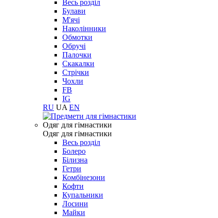
Весь розділ
Булави
М'ячі
Наколінники
Обмотки
Обручі
Палочки
Скакалки
Стрічки
Чохли
FB
IG
RU
UA
EN
Одяг для гімнастики
Одяг для гімнастики
Весь розділ
Болеро
Білизна
Гетри
Комбінезони
Кофти
Купальники
Лосини
Майки