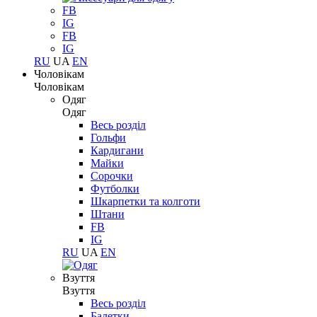
FB
IG
FB
IG
RU
UA
EN
Чоловікам
Чоловікам
Одяг
Одяг
Весь розділ
Гольфи
Кардигани
Майки
Сорочки
Футболки
Шкарпетки та колготи
Штани
FB
IG
RU
UA
EN
Взуття
Взуття
Весь розділ
Балетки