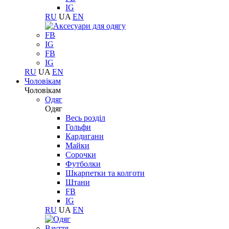
IG
RU
UA
EN
FB
IG
FB
IG
RU
UA
EN
Чоловікам
Чоловікам
Одяг
Одяг
Весь розділ
Гольфи
Кардигани
Майки
Сорочки
Футболки
Шкарпетки та колготи
Штани
FB
IG
RU
UA
EN
Взуття