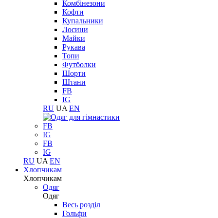
Комбінезони
Кофти
Купальники
Лосини
Майки
Рукава
Топи
Футболки
Шорти
Штани
FB
IG
RU
UA
EN
FB
IG
FB
IG
RU
UA
EN
Хлопчикам
Хлопчикам
Одяг
Одяг
Весь розділ
Гольфи