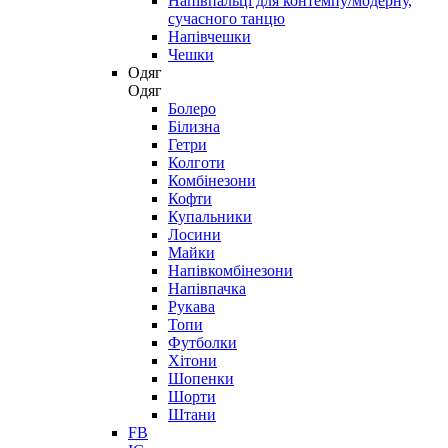
Напівпальці для контемпу/модерну,
сучасного танцю
Напівчешки
Чешки
Одяг
Одяг
Болеро
Білизна
Гетри
Колготи
Комбінезони
Кофти
Купальники
Лосини
Майки
Напівкомбінезони
Напівпачка
Рукава
Топи
Футболки
Хітони
Шопенки
Шорти
Штани
FB