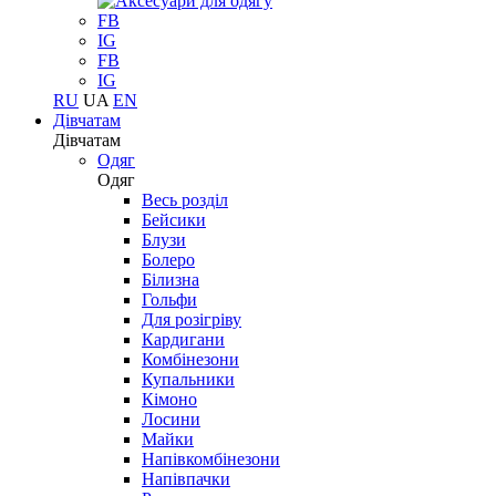
FB
IG
FB
IG
RU
UA
EN
Дівчатам
Дівчатам
Одяг
Одяг
Весь розділ
Бейсики
Блузи
Болеро
Білизна
Гольфи
Для розігріву
Кардигани
Комбінезони
Купальники
Кімоно
Лосини
Майки
Напівкомбінезони
Напівпачки