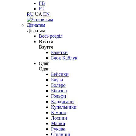
FB
IG
RU
UA
EN
Дівчатам
Дівчатам
Весь розділ
Взуття
Взуття
Балетки
Блок Каблук
Одяг
Одяг
Бейсики
Блузи
Болеро
Білизна
Гольфи
Кардигани
Купальники
Кімоно
Лосини
Майки
Рукава
Спідниці