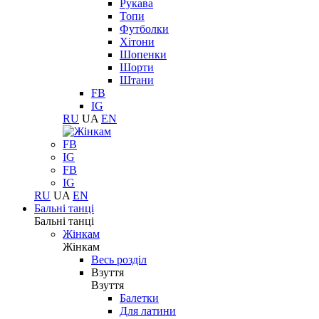
Рукава
Топи
Футболки
Хітони
Шопенки
Шорти
Штани
FB
IG
RU
UA
EN
FB
IG
FB
IG
RU
UA
EN
Бальні танці
Бальні танці
Жінкам
Жінкам
Весь розділ
Взуття
Взуття
Балетки
Для латини