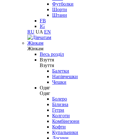
Футболки
Шорти
Штани
FB
IG
RU
UA
EN
Жінкам
Жінкам
Весь розділ
Взуття
Взуття
Балетки
Напівчешки
Чешки
Одяг
Одяг
Болеро
Білизна
Гетри
Колготи
Комбінезони
Кофти
Купальники
Лосини