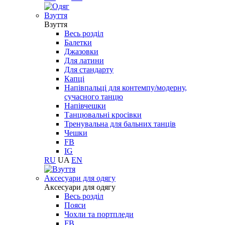
Взуття
Взуття
Весь розділ
Балетки
Джазовки
Для латини
Для стандарту
Капці
Напівпальці для контемпу/модерну,
сучасного танцю
Напівчешки
Танцювальні кросівки
Тренувальна для бальних танців
Чешки
FB
IG
RU
UA
EN
Aксесуари для одягу
Aксесуари для одягу
Весь розділ
Пояси
Чохли та портпледи
FB