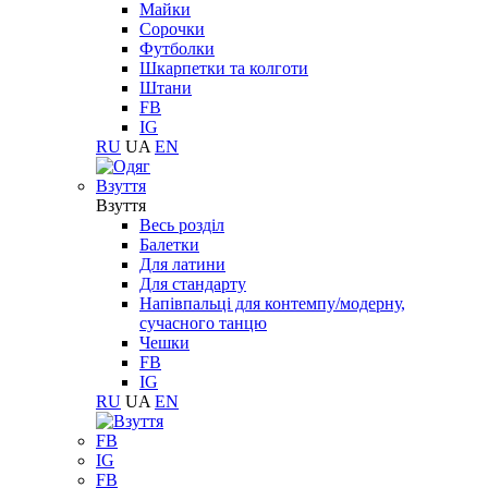
Майки
Сорочки
Футболки
Шкарпетки та колготи
Штани
FB
IG
RU
UA
EN
Взуття
Взуття
Весь розділ
Балетки
Для латини
Для стандарту
Напівпальці для контемпу/модерну,
сучасного танцю
Чешки
FB
IG
RU
UA
EN
FB
IG
FB