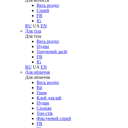
Для волосся
Весь розділ
Спрей
FB
IG
RU
UA
EN
Для тіла
Для тіла
Весь розділ
Пудри
Тонуючий засіб
FB
IG
RU
UA
EN
Для обличчя
Для обличчя
Весь розділ
Вії
Грим
Клей для вій
Пудри
Спонжі
Тон-стік
Фіксуючий спрей
FB