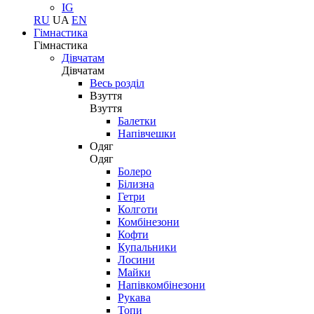
IG
RU
UA
EN
Гімнастика
Гімнастика
Дівчатам
Дівчатам
Весь розділ
Взуття
Взуття
Балетки
Напівчешки
Одяг
Одяг
Болеро
Білизна
Гетри
Колготи
Комбінезони
Кофти
Купальники
Лосини
Майки
Напівкомбінезони
Рукава
Топи