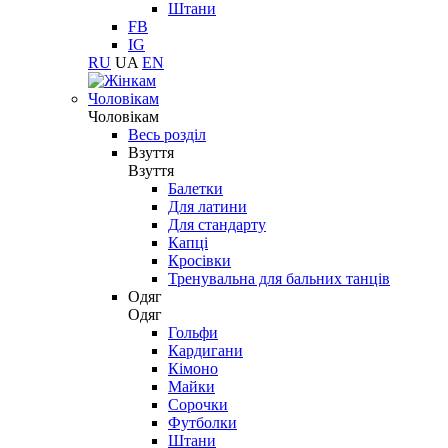
Штани
FB
IG
RU
UA
EN
Чоловікам
Чоловікам
Весь розділ
Взуття
Взуття
Балетки
Для латини
Для стандарту
Капці
Кросівки
Тренувальна для бальних танців
Одяг
Одяг
Гольфи
Кардигани
Кімоно
Майки
Сорочки
Футболки
Штани