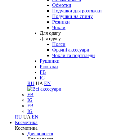
Обмотки
Подушки для розтяжки
Подушки на спину
Резинки
Чохли
Для одягу
Для одягу
Пояси
Фрачні аксесуари
Чохли та портпледи
Рушники
Рюкзаки
FB
IG
RU
UA
EN
FB
IG
FB
IG
RU
UA
EN
Косметика
Косметика
Для волосся