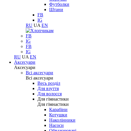
Футболки
Штани
FB
IG
RU
UA
EN
FB
IG
FB
IG
RU
UA
EN
Аксесуари
Аксесуари
Всі аксесуари
Всі аксесуари
Весь розділ
Для взуття
Для волосся
Для гімнастики
Для гімнастики
Карабіни
Котушки
Наколінники
Насоси
Обважнювачі