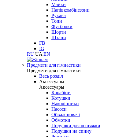
Майки
Напівкомбінезони
Рукава
Топи
Футболки
Шорти
Штани
FB
IG
RU
UA
EN
Предмети для гімнастики
Предмети для гімнастики
Весь розділ
Аксессуары
Аксессуары
Карабіни
Котушки
Наколінники
Насоси
Обважнювачі
Обмотки
Подушки для розтяжки
Подушки на спину
Резинки