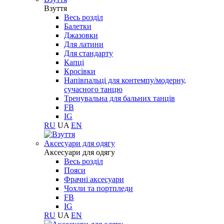
Взуття
Весь розділ
Балетки
Джазовки
Для латини
Для стандарту
Капці
Кросівки
Напівпальці для контемпу/модерну,
сучасного танцю
Тренувальна для бальних танців
FB
IG
RU
UA
EN
Aксесуари для одягу
Aксесуари для одягу
Весь розділ
Пояси
Фрачні аксесуари
Чохли та портпледи
FB
IG
RU
UA
EN