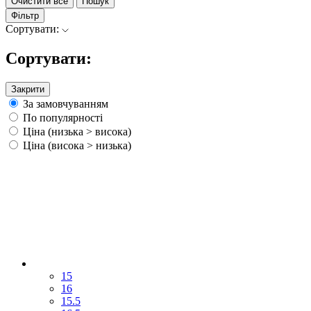
Очистити все
Пошук
Фільтр
Сортувати:
Сортувати:
Закрити
За замовчуванням
По популярності
Ціна (низька > висока)
Ціна (висока > низька)
15
16
15.5