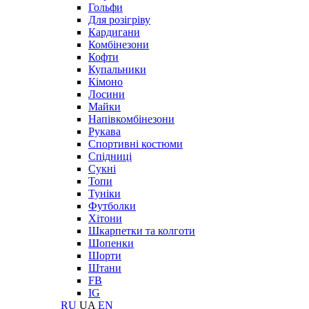
Гольфи
Для розігріву
Кардигани
Комбінезони
Кофти
Купальники
Кімоно
Лосини
Майки
Напівкомбінезони
Рукава
Спортивні костюми
Спідниці
Сукні
Топи
Туніки
Футболки
Хітони
Шкарпетки та колготи
Шопенки
Шорти
Штани
FB
IG
RU
UA
EN