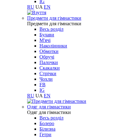
IG
RU
UA
EN
Предмети для гімнастики
Предмети для гімнастики
Весь розділ
Булави
М'ячі
Наколінники
Обмотки
Обручі
Палочки
Скакалки
Стрічки
Чохли
FB
IG
RU
UA
EN
Одяг для гімнастики
Одяг для гімнастики
Весь розділ
Болеро
Білизна
Гетри