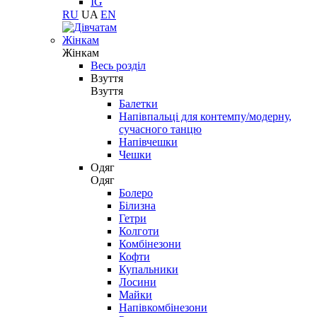
IG
RU
UA
EN
Жінкам
Жінкам
Весь розділ
Взуття
Взуття
Балетки
Напівпальці для контемпу/модерну,
сучасного танцю
Напівчешки
Чешки
Одяг
Одяг
Болеро
Білизна
Гетри
Колготи
Комбінезони
Кофти
Купальники
Лосини
Майки
Напівкомбінезони