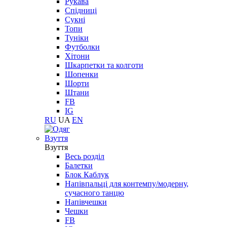
Рукава
Спідниці
Сукні
Топи
Туніки
Футболки
Хітони
Шкарпетки та колготи
Шопенки
Шорти
Штани
FB
IG
RU
UA
EN
Взуття
Взуття
Весь розділ
Балетки
Блок Каблук
Напівпальці для контемпу/модерну,
сучасного танцю
Напівчешки
Чешки
FB