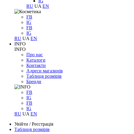
IG
RU
UA
EN
FB
IG
FB
IG
RU
UA
EN
INFO
INFO
Про нас
Каталоги
Контакти
Адреси магазинів
Таблиця розмірів
Бренди
FB
IG
FB
IG
RU
UA
EN
Увійти
/
Реєстрація
Таблиця розмірів