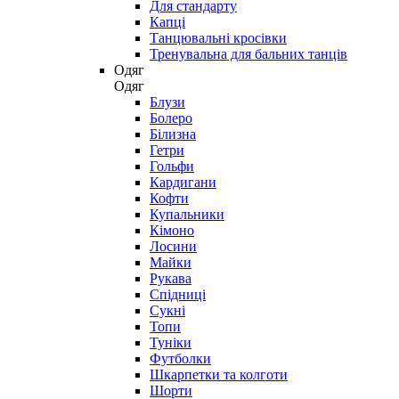
Для стандарту
Капці
Танцювальні кросівки
Тренувальна для бальних танців
Одяг
Одяг
Блузи
Болеро
Білизна
Гетри
Гольфи
Кардигани
Кофти
Купальники
Кімоно
Лосини
Майки
Рукава
Спідниці
Сукні
Топи
Туніки
Футболки
Шкарпетки та колготи
Шорти