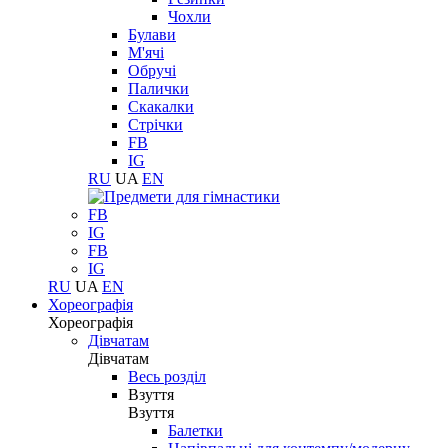
Чохли
Булави
М'ячі
Обручі
Палички
Скакалки
Стрічки
FB
IG
RU
UA
EN
FB
IG
FB
IG
RU
UA
EN
Хореографія
Хореографія
Дівчатам
Дівчатам
Весь розділ
Взуття
Взуття
Балетки