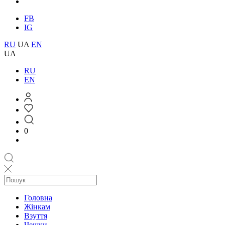
FB
IG
RU
UA
EN
UA
RU
EN
0
Головна
Жінкам
Взуття
Чешки