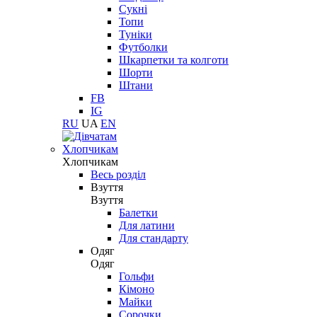
Сукні
Топи
Туніки
Футболки
Шкарпетки та колготи
Шорти
Штани
FB
IG
RU
UA
EN
Хлопчикам
Хлопчикам
Весь розділ
Взуття
Взуття
Балетки
Для латини
Для стандарту
Одяг
Одяг
Гольфи
Кімоно
Майки
Сорочки