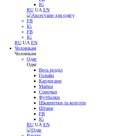
IG
RU
UA
EN
FB
IG
FB
IG
RU
UA
EN
Чоловікам
Чоловікам
Одяг
Одяг
Весь розділ
Гольфи
Кардигани
Майки
Сорочки
Футболки
Шкарпетки та колготи
Штани
FB
IG
RU
UA
EN
Взуття