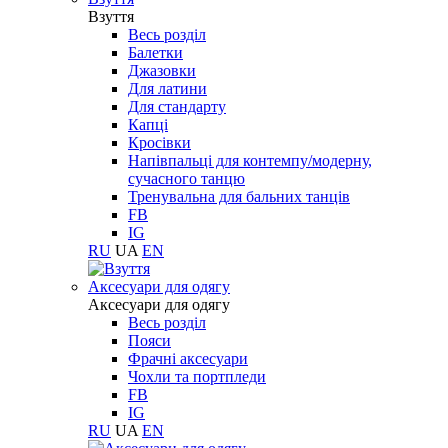
Взуття
Весь розділ
Балетки
Джазовки
Для латини
Для стандарту
Капці
Кросівки
Напівпальці для контемпу/модерну,
сучасного танцю
Тренувальна для бальних танців
FB
IG
RU
UA
EN
Aксесуари для одягу
Aксесуари для одягу
Весь розділ
Пояси
Фрачні аксесуари
Чохли та портпледи
FB
IG
RU
UA
EN