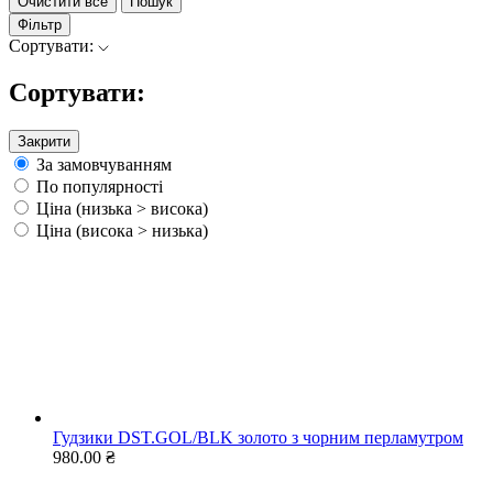
Очистити все
Пошук
Фільтр
Сортувати:
Сортувати:
Закрити
За замовчуванням
По популярності
Ціна (низька > висока)
Ціна (висока > низька)
Гудзики DST.GOL/BLK золото з чорним перламутром
980.00 ₴