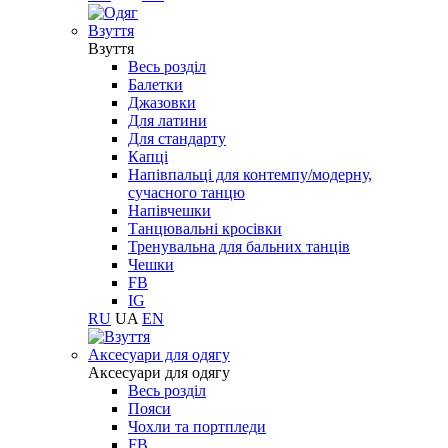
Взуття
Взуття
Весь розділ
Балетки
Джазовки
Для латини
Для стандарту
Капці
Напівпальці для контемпу/модерну,
сучасного танцю
Напівчешки
Танцювальні кросівки
Тренувальна для бальних танців
Чешки
FB
IG
RU
UA
EN
Aксесуари для одягу
Aксесуари для одягу
Весь розділ
Пояси
Чохли та портпледи
FB