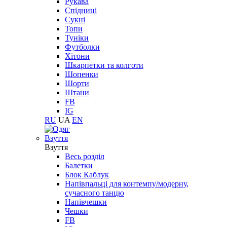
Рукава
Спідниці
Сукні
Топи
Туніки
Футболки
Хітони
Шкарпетки та колготи
Шопенки
Шорти
Штани
FB
IG
RU
UA
EN
Взуття
Взуття
Весь розділ
Балетки
Блок Каблук
Напівпальці для контемпу/модерну,
сучасного танцю
Напівчешки
Чешки
FB