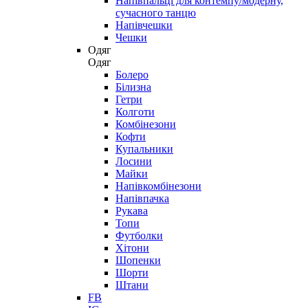
Напівпальці для контемпу/модерну,
сучасного танцю
Напівчешки
Чешки
Одяг
Одяг
Болеро
Білизна
Гетри
Колготи
Комбінезони
Кофти
Купальники
Лосини
Майки
Напівкомбінезони
Напівпачка
Рукава
Топи
Футболки
Хітони
Шопенки
Шорти
Штани
FB