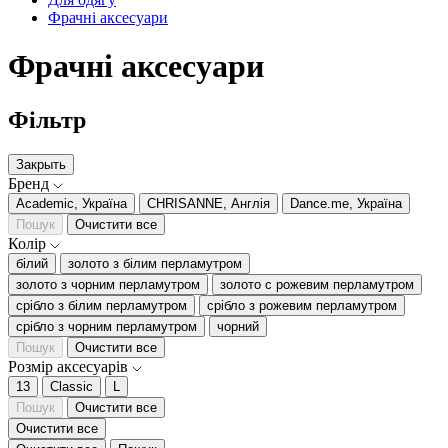
Фрачні аксесуари
Фрачні аксесуари
Фільтр
Закрыть
Бренд
Academic, Україна
CHRISANNE, Англія
Dance.me, Україна
Пошук
Очистити все
Колір
білий
золото з білим перламутром
золото з чорним перламутром
золото с рожевим перламутром
срібло з білим перламутром
срібло з рожевим перламутром
срібло з чорним перламутром
чорний
Пошук
Очистити все
Розмір аксесуарів
13
Classic
L
Пошук
Очистити все
Очистити все