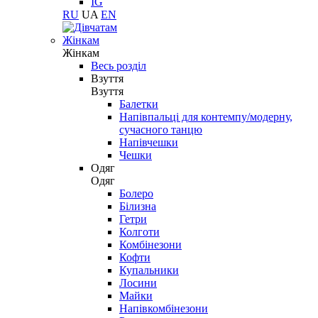
IG
RU
UA
EN
Жінкам
Жінкам
Весь розділ
Взуття
Взуття
Балетки
Напівпальці для контемпу/модерну,
сучасного танцю
Напівчешки
Чешки
Одяг
Одяг
Болеро
Білизна
Гетри
Колготи
Комбінезони
Кофти
Купальники
Лосини
Майки
Напівкомбінезони