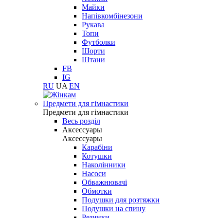
Майки
Напівкомбінезони
Рукава
Топи
Футболки
Шорти
Штани
FB
IG
RU
UA
EN
Предмети для гімнастики
Предмети для гімнастики
Весь розділ
Аксессуары
Аксессуары
Карабіни
Котушки
Наколінники
Насоси
Обважнювачі
Обмотки
Подушки для розтяжки
Подушки на спину
Резинки