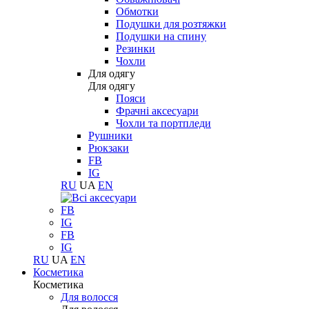
Обмотки
Подушки для розтяжки
Подушки на спину
Резинки
Чохли
Для одягу
Для одягу
Пояси
Фрачні аксесуари
Чохли та портпледи
Рушники
Рюкзаки
FB
IG
RU
UA
EN
FB
IG
FB
IG
RU
UA
EN
Косметика
Косметика
Для волосся