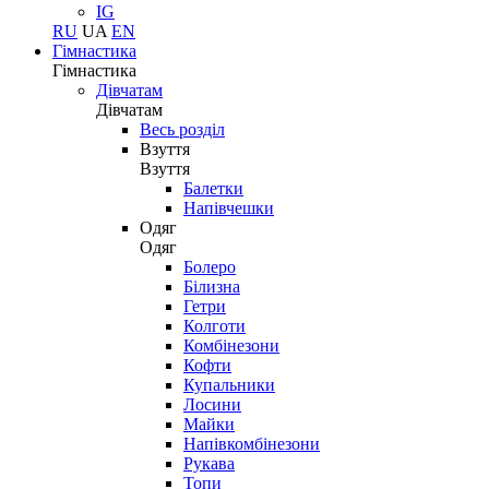
IG
RU
UA
EN
Гімнастика
Гімнастика
Дівчатам
Дівчатам
Весь розділ
Взуття
Взуття
Балетки
Напівчешки
Одяг
Одяг
Болеро
Білизна
Гетри
Колготи
Комбінезони
Кофти
Купальники
Лосини
Майки
Напівкомбінезони
Рукава
Топи