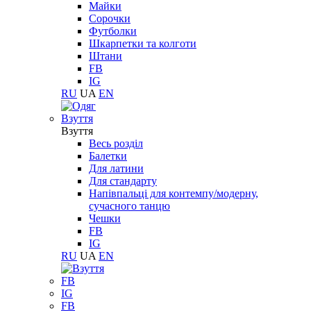
Майки
Сорочки
Футболки
Шкарпетки та колготи
Штани
FB
IG
RU
UA
EN
Взуття
Взуття
Весь розділ
Балетки
Для латини
Для стандарту
Напівпальці для контемпу/модерну,
сучасного танцю
Чешки
FB
IG
RU
UA
EN
FB
IG
FB