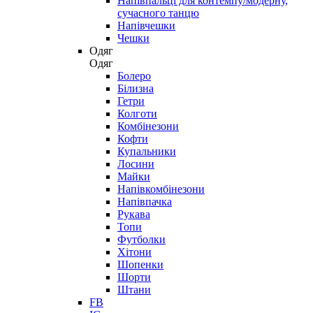
Напівпальці для контемпу/модерну,
сучасного танцю
Напівчешки
Чешки
Одяг
Одяг
Болеро
Білизна
Гетри
Колготи
Комбінезони
Кофти
Купальники
Лосини
Майки
Напівкомбінезони
Напівпачка
Рукава
Топи
Футболки
Хітони
Шопенки
Шорти
Штани
FB