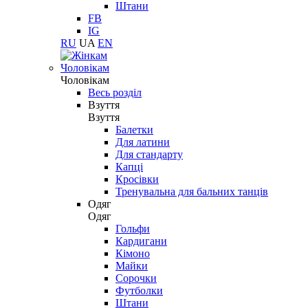
Штани
FB
IG
RU
UA
EN
Чоловікам
Чоловікам
Весь розділ
Взуття
Взуття
Балетки
Для латини
Для стандарту
Капці
Кросівки
Тренувальна для бальних танців
Одяг
Одяг
Гольфи
Кардигани
Кімоно
Майки
Сорочки
Футболки
Штани