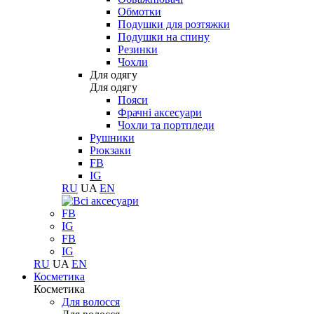
Обмотки
Подушки для розтяжки
Подушки на спину
Резинки
Чохли
Для одягу
Для одягу
Пояси
Фрачні аксесуари
Чохли та портпледи
Рушники
Рюкзаки
FB
IG
RU
UA
EN
FB
IG
FB
IG
RU
UA
EN
Косметика
Косметика
Для волосся