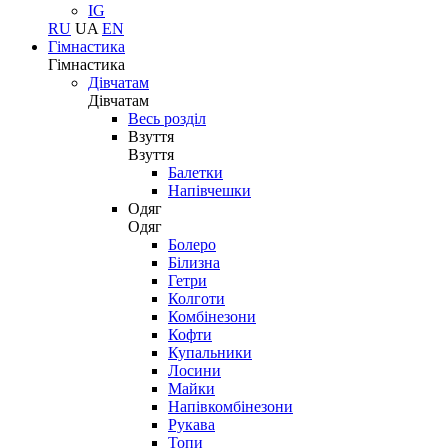
IG
RU
UA
EN
Гімнастика
Гімнастика
Дівчатам
Дівчатам
Весь розділ
Взуття
Взуття
Балетки
Напівчешки
Одяг
Одяг
Болеро
Білизна
Гетри
Колготи
Комбінезони
Кофти
Купальники
Лосини
Майки
Напівкомбінезони
Рукава
Топи