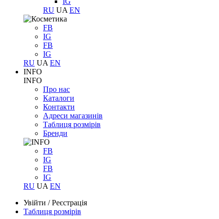
IG
RU
UA
EN
FB
IG
FB
IG
RU
UA
EN
INFO
INFO
Про нас
Каталоги
Контакти
Адреси магазинів
Таблиця розмірів
Бренди
FB
IG
FB
IG
RU
UA
EN
Увійти
/
Реєстрація
Таблиця розмірів