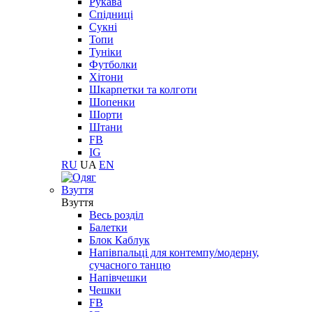
Рукава
Спідниці
Сукні
Топи
Туніки
Футболки
Хітони
Шкарпетки та колготи
Шопенки
Шорти
Штани
FB
IG
RU
UA
EN
Взуття
Взуття
Весь розділ
Балетки
Блок Каблук
Напівпальці для контемпу/модерну,
сучасного танцю
Напівчешки
Чешки
FB