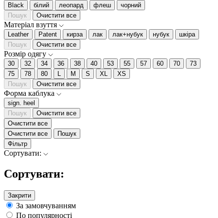
Black
білий
леопард
флеш
чорний
Пошук
Очистити все
Матеріал взуття
Leather
Patent
кирза
лак
лак+нубук
нубук
шкіра
Пошук
Очистити все
Розмір одягу
30
32
34
36
38
40
53
55
57
60
70
73
75
78
80
L
M
S
XL
XS
Пошук
Очистити все
Форма каблука
sign. heel
Пошук
Очистити все
Очистити все
Очистити все
Пошук
Фільтр
Сортувати:
Сортувати:
Закрити
За замовчуванням
По популярності