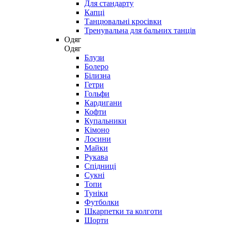
Для стандарту
Капці
Танцювальні кросівки
Тренувальна для бальних танців
Одяг
Одяг
Блузи
Болеро
Білизна
Гетри
Гольфи
Кардигани
Кофти
Купальники
Кімоно
Лосини
Майки
Рукава
Спідниці
Сукні
Топи
Туніки
Футболки
Шкарпетки та колготи
Шорти