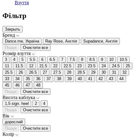
Взуття
Фільтр
Закрыть
Бренд
Dance.me, Україна
Ray Rose, Англія
Supadance, Англія
Пошук
Очистити все
Розмір взуття
3
4
5
5.5
6
6.5
7
7.5
8
8.5
9
10
10.5
11
11.5
12
21.5
22
22.5
23
23.5
24
24.5
25
25.5
26
26.5
27
27.5
28
28.5
29
30
31
32
33
34
35
36
37
38
39
40
41
42
43
44
45
46
47
48
Пошук
Очистити все
Висота каблука
1,5 sign. heel
2
4
Пошук
Очистити все
Вік
дорослий
Пошук
Очистити все
Колір