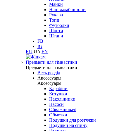
Майки
Напівкомбінезони
Рукава
Топи
Футболки
Шорти
Штани
FB
IG
RU
UA
EN
Предмети для гімнастики
Предмети для гімнастики
Весь розділ
Аксессуары
Аксессуары
Карабіни
Котушки
Наколінники
Насоси
Обважнювачі
Обмотки
Подушки для розтяжки
Подушки на спину
Резинки