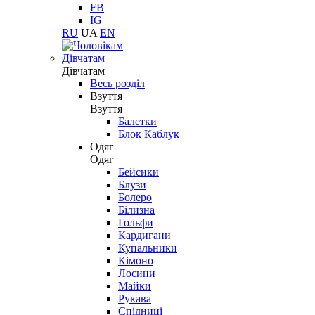
FB
IG
RU
UA
EN
Дівчатам
Дівчатам
Весь розділ
Взуття
Взуття
Балетки
Блок Каблук
Одяг
Одяг
Бейсики
Блузи
Болеро
Білизна
Гольфи
Кардигани
Купальники
Кімоно
Лосини
Майки
Рукава
Спідниці