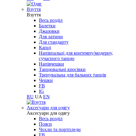
Взуття
Взуття
Весь розділ
Балетки
Джазовки
Для латини
Для стандарту
Капці
Напівпальці для контемпу/модерну,
сучасного танцю
Напівчешки
Танцювальні кросівки
Тренувальна для бальних танців
Чешки
FB
IG
RU
UA
EN
Aксесуари для одягу
Aксесуари для одягу
Весь розділ
Пояси
Чохли та портпледи
FB