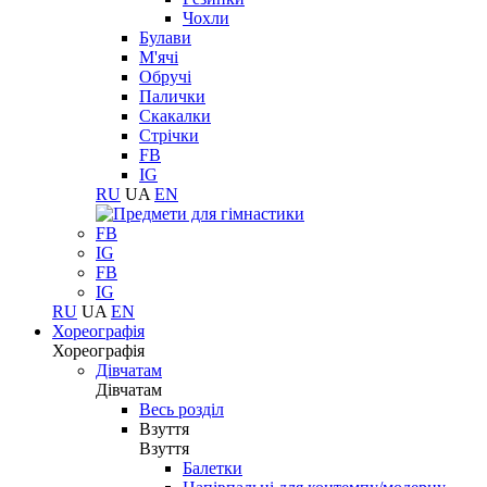
Чохли
Булави
М'ячі
Обручі
Палички
Скакалки
Стрічки
FB
IG
RU
UA
EN
FB
IG
FB
IG
RU
UA
EN
Хореографія
Хореографія
Дівчатам
Дівчатам
Весь розділ
Взуття
Взуття
Балетки