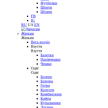
Футболки
Шорти
Штани
FB
IG
RU
UA
EN
Жінкам
Жінкам
Весь розділ
Взуття
Взуття
Балетки
Напівчешки
Чешки
Одяг
Одяг
Болеро
Білизна
Гетри
Колготи
Комбінезони
Кофти
Купальники
Лосини