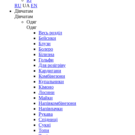
IG
RU
UA
EN
Дівчатам
Дівчатам
Одяг
Одяг
Весь розділ
Бейсики
Блузи
Болеро
Білизна
Гольфи
Для розігріву
Кардигани
Комбінезони
Купальники
Кімоно
Лосини
Майки
Напівкомбінезони
Напівпачки
Рукава
Спідниці
Сукні
Топи