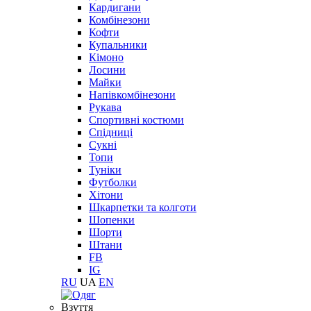
Кардигани
Комбінезони
Кофти
Купальники
Кімоно
Лосини
Майки
Напівкомбінезони
Рукава
Спортивні костюми
Спідниці
Сукні
Топи
Туніки
Футболки
Хітони
Шкарпетки та колготи
Шопенки
Шорти
Штани
FB
IG
RU
UA
EN
Взуття