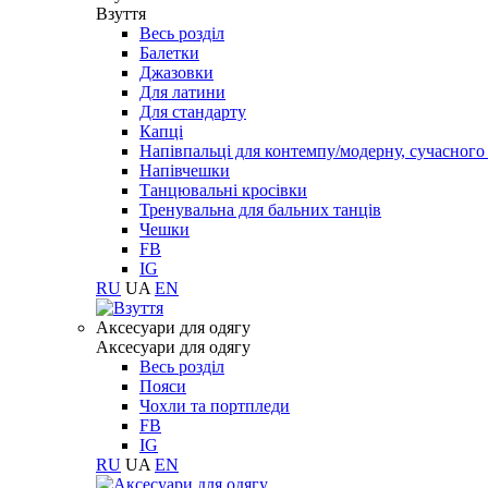
Взуття
Весь розділ
Балетки
Джазовки
Для латини
Для стандарту
Капці
Напівпальці для контемпу/модерну, сучасног
Напівчешки
Танцювальні кросівки
Тренувальна для бальних танців
Чешки
FB
IG
RU
UA
EN
Aксесуари для одягу
Aксесуари для одягу
Весь розділ
Пояси
Чохли та портпледи
FB
IG
RU
UA
EN