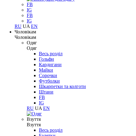
FB
IG
FB
IG
RU
UA
EN
Чоловікам
Чоловікам
Одяг
Одяг
Весь розділ
Гольфи
Кардигани
Майки
Сорочки
Футболки
Шкарпетки та колготи
Штани
FB
IG
RU
UA
EN
Взуття
Взуття
Весь розділ
Балетки