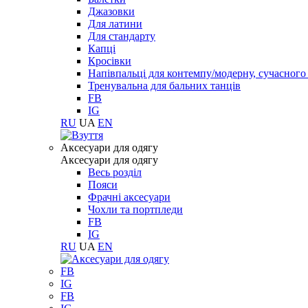
Джазовки
Для латини
Для стандарту
Капці
Кросівки
Напівпальці для контемпу/модерну, сучасног
Тренувальна для бальних танців
FB
IG
RU
UA
EN
Aксесуари для одягу
Aксесуари для одягу
Весь розділ
Пояси
Фрачні аксесуари
Чохли та портпледи
FB
IG
RU
UA
EN
FB
IG
FB