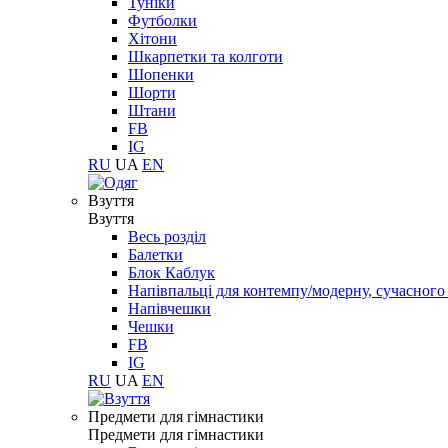
Туніки
Футболки
Хітони
Шкарпетки та колготи
Шопенки
Шорти
Штани
FB
IG
RU
UA
EN
Взуття
Взуття
Весь розділ
Балетки
Блок Каблук
Напівпальці для контемпу/модерну, сучасног
Напівчешки
Чешки
FB
IG
RU
UA
EN
Предмети для гімнастики
Предмети для гімнастики