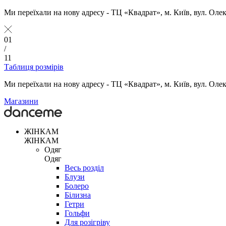
Ми переїхали на нову адресу - ТЦ «Квадрат», м. Київ, вул. Оле
01
/
11
Таблиця розмірів
Ми переїхали на нову адресу - ТЦ «Квадрат», м. Київ, вул. Оле
Магазини
ЖІНКАМ
ЖІНКАМ
Одяг
Одяг
Весь розділ
Блузи
Болеро
Білизна
Гетри
Гольфи
Для розігріву