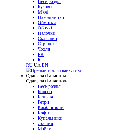
Весь розділ
Булави
М'ячі
Наколінники
Обмотки
Обручі
Палочки
Скакалки
Стрічки
Чохли
FB
IG
RU
UA
EN
Одяг для гімнастики
Одяг для гімнастики
Весь розділ
Болеро
Білизна
Гетри
Комбінезони
Кофти
Купальники
Лосини
Майки