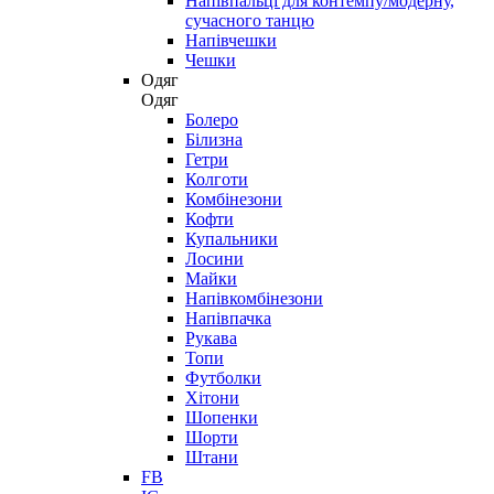
Напівпальці для контемпу/модерну,
сучасного танцю
Напівчешки
Чешки
Одяг
Одяг
Болеро
Білизна
Гетри
Колготи
Комбінезони
Кофти
Купальники
Лосини
Майки
Напівкомбінезони
Напівпачка
Рукава
Топи
Футболки
Хітони
Шопенки
Шорти
Штани
FB