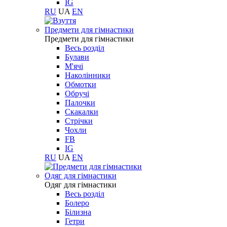
IG
RU
UA
EN
Предмети для гімнастики
Предмети для гімнастики
Весь розділ
Булави
М'ячі
Наколінники
Обмотки
Обручі
Палочки
Скакалки
Стрічки
Чохли
FB
IG
RU
UA
EN
Одяг для гімнастики
Одяг для гімнастики
Весь розділ
Болеро
Білизна
Гетри