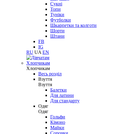
Сукні
Топи
Туніки
Футболки
Шкарпетки та колготи
Шорти
Штани
FB
IG
RU
UA
EN
Хлопчикам
Хлопчикам
Весь розділ
Взуття
Взуття
Балетки
Для латини
Для стандарту
Одяг
Одяг
Гольфи
Кімоно
Майки
Сорочки