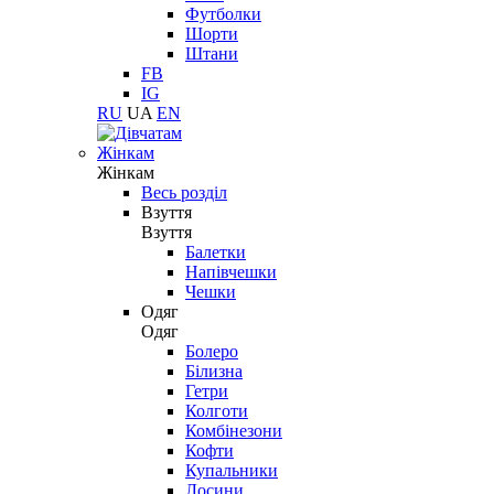
Футболки
Шорти
Штани
FB
IG
RU
UA
EN
Жінкам
Жінкам
Весь розділ
Взуття
Взуття
Балетки
Напівчешки
Чешки
Одяг
Одяг
Болеро
Білизна
Гетри
Колготи
Комбінезони
Кофти
Купальники
Лосини