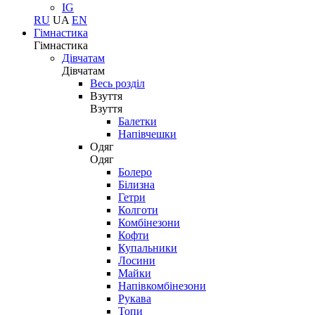
IG
RU
UA
EN
Гімнастика
Гімнастика
Дівчатам
Дівчатам
Весь розділ
Взуття
Взуття
Балетки
Напівчешки
Одяг
Одяг
Болеро
Білизна
Гетри
Колготи
Комбінезони
Кофти
Купальники
Лосини
Майки
Напівкомбінезони
Рукава
Топи