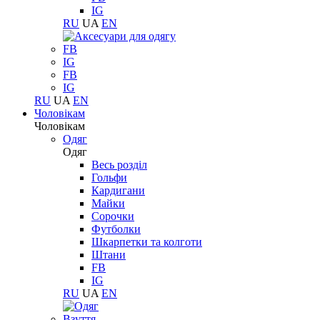
IG
RU
UA
EN
FB
IG
FB
IG
RU
UA
EN
Чоловікам
Чоловікам
Одяг
Одяг
Весь розділ
Гольфи
Кардигани
Майки
Сорочки
Футболки
Шкарпетки та колготи
Штани
FB
IG
RU
UA
EN
Взуття