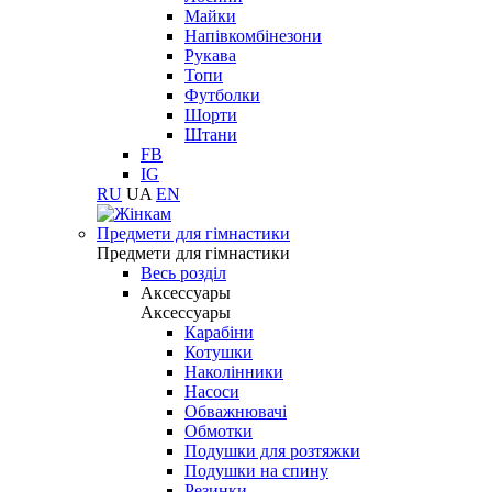
Майки
Напівкомбінезони
Рукава
Топи
Футболки
Шорти
Штани
FB
IG
RU
UA
EN
Предмети для гімнастики
Предмети для гімнастики
Весь розділ
Аксессуары
Аксессуары
Карабіни
Котушки
Наколінники
Насоси
Обважнювачі
Обмотки
Подушки для розтяжки
Подушки на спину
Резинки