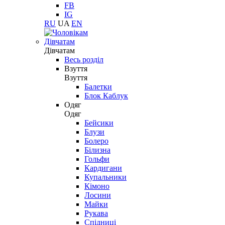
FB
IG
RU
UA
EN
Дівчатам
Дівчатам
Весь розділ
Взуття
Взуття
Балетки
Блок Каблук
Одяг
Одяг
Бейсики
Блузи
Болеро
Білизна
Гольфи
Кардигани
Купальники
Кімоно
Лосини
Майки
Рукава
Спідниці