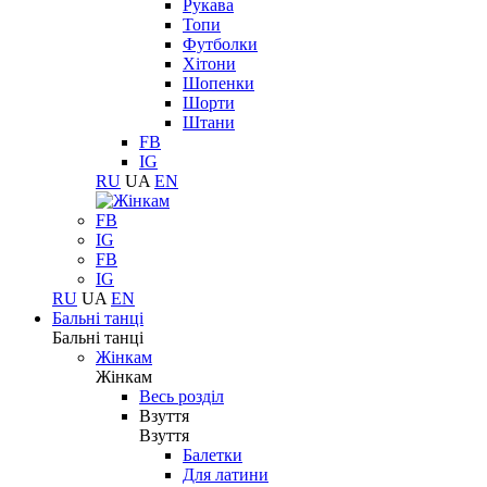
Рукава
Топи
Футболки
Хітони
Шопенки
Шорти
Штани
FB
IG
RU
UA
EN
FB
IG
FB
IG
RU
UA
EN
Бальні танці
Бальні танці
Жінкам
Жінкам
Весь розділ
Взуття
Взуття
Балетки
Для латини