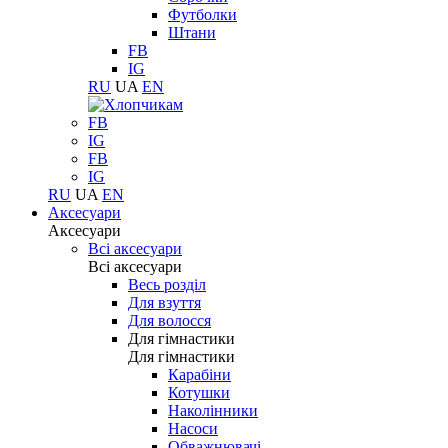
Футболки
Штани
FB
IG
RU
UA
EN
FB
IG
FB
IG
RU
UA
EN
Аксесуари
Аксесуари
Всі аксесуари
Всі аксесуари
Весь розділ
Для взуття
Для волосся
Для гімнастики
Для гімнастики
Карабіни
Котушки
Наколінники
Насоси
Обважнювачі