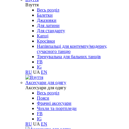
Взуття
Весь розділ
Балетки
Джазовки
Для латини
Для стандарту
Капці
Кросівки
Напівпальці для контемпу/модерну,
сучасного танцю
Тренувальна для бальних танців
FB
IG
RU
UA
EN
Aксесуари для одягу
Aксесуари для одягу
Весь розділ
Пояси
Фрачні аксесуари
Чохли та портпледи
FB
IG
RU
UA
EN