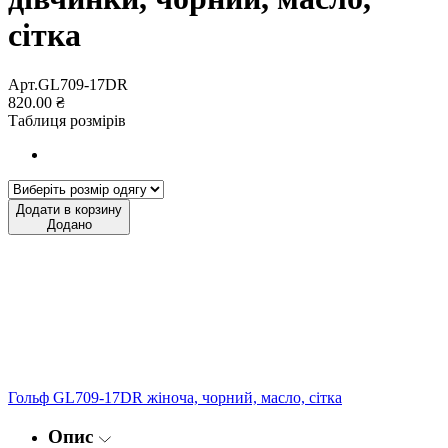
сітка
Арт.GL709-17DR
820.00 ₴
Таблиця розмірів
Додати в корзину
Додано
Гольф GL709-17DR жіноча, чорний, масло, сітка
Опис