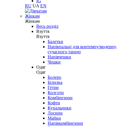
IG
RU
UA
EN
Жінкам
Жінкам
Весь розділ
Взуття
Взуття
Балетки
Напівпальці для контемпу/модерну,
сучасного танцю
Напівчешки
Чешки
Одяг
Одяг
Болеро
Білизна
Гетри
Колготи
Комбінезони
Кофти
Купальники
Лосини
Майки
Напівкомбінезони