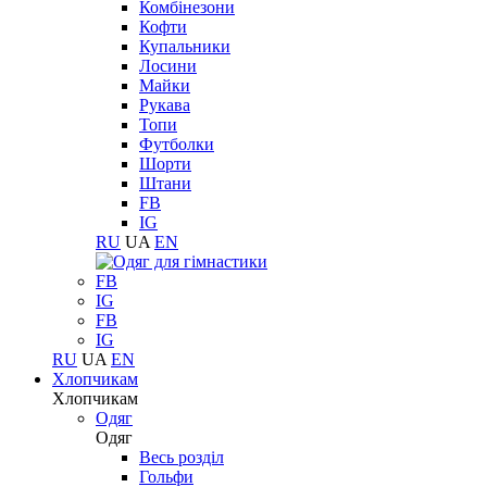
Комбінезони
Кофти
Купальники
Лосини
Майки
Рукава
Топи
Футболки
Шорти
Штани
FB
IG
RU
UA
EN
FB
IG
FB
IG
RU
UA
EN
Хлопчикам
Хлопчикам
Одяг
Одяг
Весь розділ
Гольфи