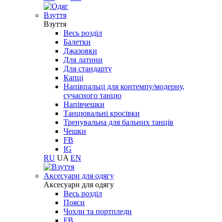
Взуття
Взуття
Весь розділ
Балетки
Джазовки
Для латини
Для стандарту
Капці
Напівпальці для контемпу/модерну,
сучасного танцю
Напівчешки
Танцювальні кросівки
Тренувальна для бальних танців
Чешки
FB
IG
RU
UA
EN
Aксесуари для одягу
Aксесуари для одягу
Весь розділ
Пояси
Чохли та портпледи
FB