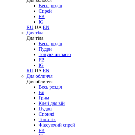
Для волосся
Весь розділ
Спрей
FB
IG
RU
UA
EN
Для тіла
Для тіла
Весь розділ
Пудри
Тонуючий засіб
FB
IG
RU
UA
EN
Для обличчя
Для обличчя
Весь розділ
Вії
Грим
Клей для вій
Пудри
Спонжі
Тон-стік
Фіксуючий спрей
FB