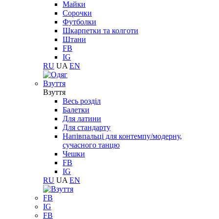
Майки
Сорочки
Футболки
Шкарпетки та колготи
Штани
FB
IG
RU
UA
EN
Взуття
Взуття
Весь розділ
Балетки
Для латини
Для стандарту
Напівпальці для контемпу/модерну,
сучасного танцю
Чешки
FB
IG
RU
UA
EN
FB
IG
FB