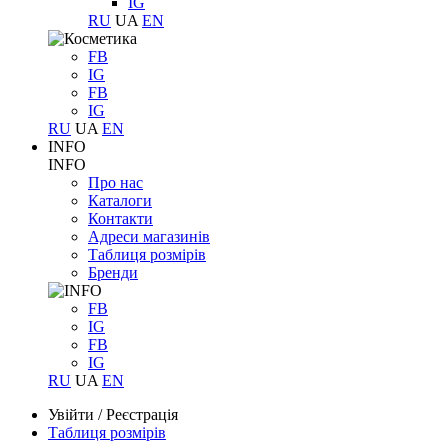
IG
RU
UA
EN
FB
IG
FB
IG
RU
UA
EN
INFO
INFO
Про нас
Каталоги
Контакти
Адреси магазинів
Таблиця розмірів
Бренди
FB
IG
FB
IG
RU
UA
EN
Увійти
/
Реєстрація
Таблиця розмірів