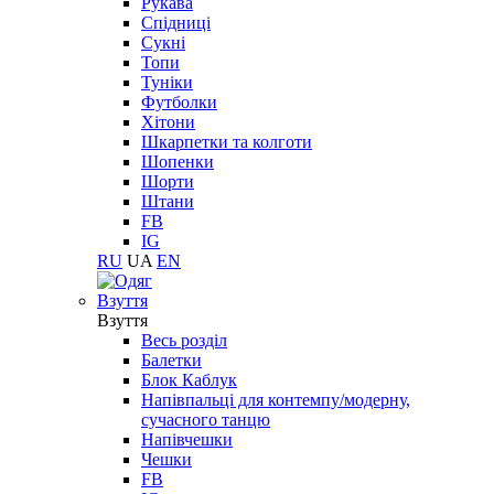
Рукава
Спідниці
Сукні
Топи
Туніки
Футболки
Хітони
Шкарпетки та колготи
Шопенки
Шорти
Штани
FB
IG
RU
UA
EN
Взуття
Взуття
Весь розділ
Балетки
Блок Каблук
Напівпальці для контемпу/модерну,
сучасного танцю
Напівчешки
Чешки
FB