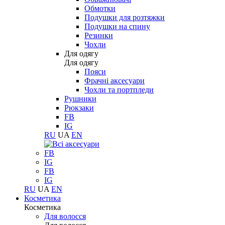
Обмотки
Подушки для розтяжки
Подушки на спину
Резинки
Чохли
Для одягу
Для одягу
Пояси
Фрачні аксесуари
Чохли та портпледи
Рушники
Рюкзаки
FB
IG
RU
UA
EN
FB
IG
FB
IG
RU
UA
EN
Косметика
Косметика
Для волосся