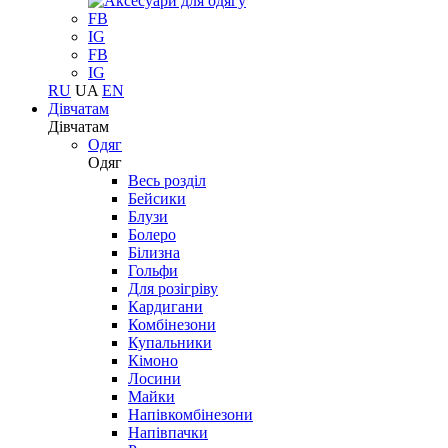
FB
IG
FB
IG
RU
UA
EN
Дівчатам
Дівчатам
Одяг
Одяг
Весь розділ
Бейсики
Блузи
Болеро
Білизна
Гольфи
Для розігріву
Кардигани
Комбінезони
Купальники
Кімоно
Лосини
Майки
Напівкомбінезони
Напівпачки