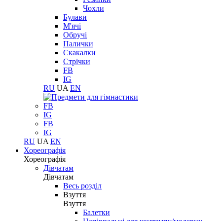
Чохли
Булави
М'ячі
Обручі
Палички
Скакалки
Стрічки
FB
IG
RU
UA
EN
FB
IG
FB
IG
RU
UA
EN
Хореографія
Хореографія
Дівчатам
Дівчатам
Весь розділ
Взуття
Взуття
Балетки