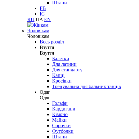
Штани
FB
IG
RU
UA
EN
Чоловікам
Чоловікам
Весь розділ
Взуття
Взуття
Балетки
Для латини
Для стандарту
Капці
Кросівки
Тренувальна для бальних танців
Одяг
Одяг
Гольфи
Кардигани
Кімоно
Майки
Сорочки
Футболки
Штани