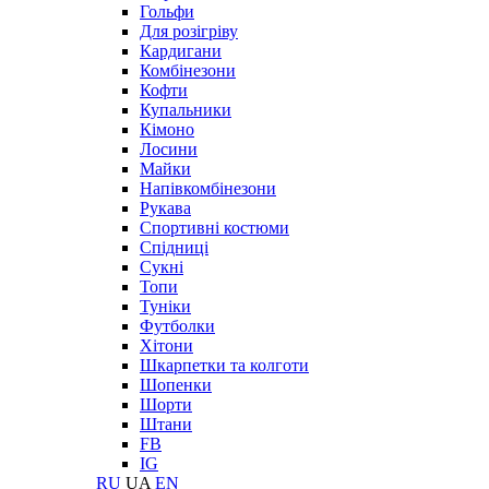
Гольфи
Для розігріву
Кардигани
Комбінезони
Кофти
Купальники
Кімоно
Лосини
Майки
Напівкомбінезони
Рукава
Спортивні костюми
Спідниці
Сукні
Топи
Туніки
Футболки
Хітони
Шкарпетки та колготи
Шопенки
Шорти
Штани
FB
IG
RU
UA
EN