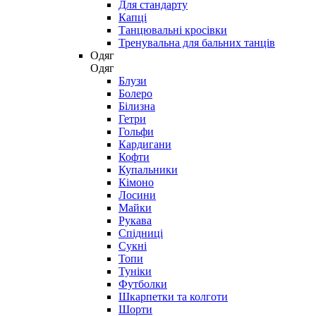
Для стандарту
Капці
Танцювальні кросівки
Тренувальна для бальних танців
Одяг
Одяг
Блузи
Болеро
Білизна
Гетри
Гольфи
Кардигани
Кофти
Купальники
Кімоно
Лосини
Майки
Рукава
Спідниці
Сукні
Топи
Туніки
Футболки
Шкарпетки та колготи
Шорти