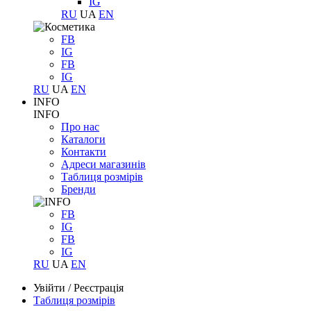
IG
RU
UA
EN
FB
IG
FB
IG
RU
UA
EN
INFO
INFO
Про нас
Каталоги
Контакти
Адреси магазинів
Таблиця розмірів
Бренди
FB
IG
FB
IG
RU
UA
EN
Увійти
/
Реєстрація
Таблиця розмірів