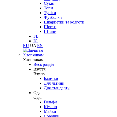
Сукні
Топи
Туніки
Футболки
Шкарпетки та колготи
Шорти
Штани
FB
IG
RU
UA
EN
Хлопчикам
Хлопчикам
Весь розділ
Взуття
Взуття
Балетки
Для латини
Для стандарту
Одяг
Одяг
Гольфи
Кімоно
Майки
Сорочки