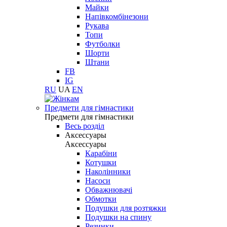
Майки
Напівкомбінезони
Рукава
Топи
Футболки
Шорти
Штани
FB
IG
RU
UA
EN
Предмети для гімнастики
Предмети для гімнастики
Весь розділ
Аксессуары
Аксессуары
Карабіни
Котушки
Наколінники
Насоси
Обважнювачі
Обмотки
Подушки для розтяжки
Подушки на спину
Резинки