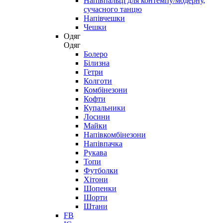
Напівпальці для контемпу/модерну,
сучасного танцю
Напівчешки
Чешки
Одяг
Одяг
Болеро
Білизна
Гетри
Колготи
Комбінезони
Кофти
Купальники
Лосини
Майки
Напівкомбінезони
Напівпачка
Рукава
Топи
Футболки
Хітони
Шопенки
Шорти
Штани
FB