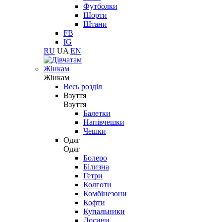
Футболки
Шорти
Штани
FB
IG
RU
UA
EN
Жінкам
Жінкам
Весь розділ
Взуття
Взуття
Балетки
Напівчешки
Чешки
Одяг
Одяг
Болеро
Білизна
Гетри
Колготи
Комбінезони
Кофти
Купальники
Лосини