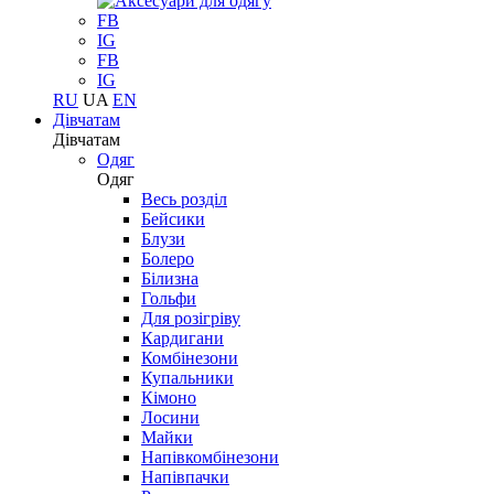
FB
IG
FB
IG
RU
UA
EN
Дівчатам
Дівчатам
Одяг
Одяг
Весь розділ
Бейсики
Блузи
Болеро
Білизна
Гольфи
Для розігріву
Кардигани
Комбінезони
Купальники
Кімоно
Лосини
Майки
Напівкомбінезони
Напівпачки