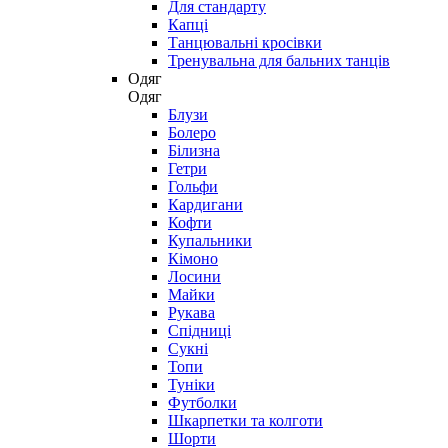
Для стандарту
Капці
Танцювальні кросівки
Тренувальна для бальних танців
Одяг
Одяг
Блузи
Болеро
Білизна
Гетри
Гольфи
Кардигани
Кофти
Купальники
Кімоно
Лосини
Майки
Рукава
Спідниці
Сукні
Топи
Туніки
Футболки
Шкарпетки та колготи
Шорти