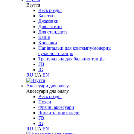
Взуття
Весь розділ
Балетки
Джазовки
Для латини
Для стандарту
Капці
Кросівки
Напівпальці для контемпу/модерну,
сучасного танцю
Тренувальна для бальних танців
FB
IG
RU
UA
EN
Aксесуари для одягу
Aксесуари для одягу
Весь розділ
Пояси
Фрачні аксесуари
Чохли та портпледи
FB
IG
RU
UA
EN