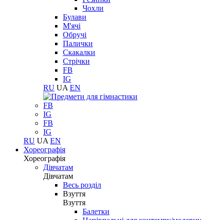
Чохли
Булави
М'ячі
Обручі
Палички
Скакалки
Стрічки
FB
IG
RU
UA
EN
FB
IG
FB
IG
RU
UA
EN
Хореографія
Хореографія
Дівчатам
Дівчатам
Весь розділ
Взуття
Взуття
Балетки