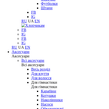
Футболки
Штани
FB
IG
RU
UA
EN
FB
IG
FB
IG
RU
UA
EN
Аксесуари
Аксесуари
Всі аксесуари
Всі аксесуари
Весь розділ
Для взуття
Для волосся
Для гімнастики
Для гімнастики
Карабіни
Котушки
Наколінники
Насоси
Обважнювачі