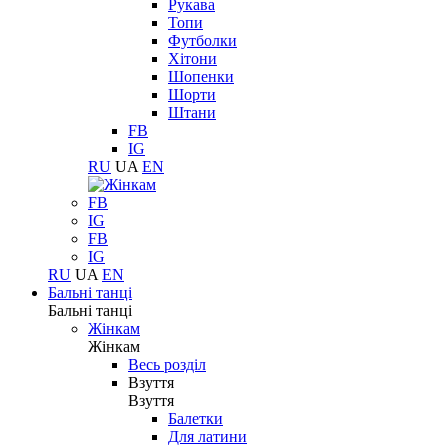
Рукава
Топи
Футболки
Хітони
Шопенки
Шорти
Штани
FB
IG
RU
UA
EN
FB
IG
FB
IG
RU
UA
EN
Бальні танці
Бальні танці
Жінкам
Жінкам
Весь розділ
Взуття
Взуття
Балетки
Для латини