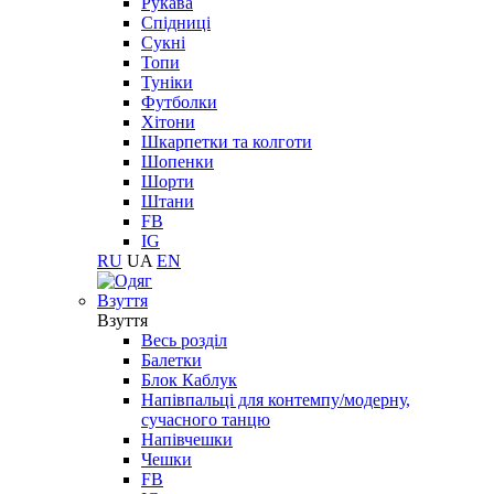
Рукава
Спідниці
Сукні
Топи
Туніки
Футболки
Хітони
Шкарпетки та колготи
Шопенки
Шорти
Штани
FB
IG
RU
UA
EN
Взуття
Взуття
Весь розділ
Балетки
Блок Каблук
Напівпальці для контемпу/модерну,
сучасного танцю
Напівчешки
Чешки
FB