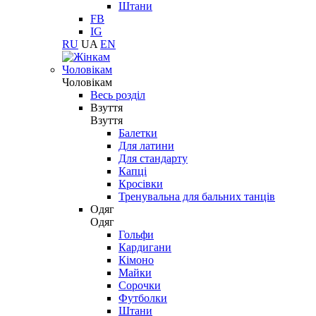
Штани
FB
IG
RU
UA
EN
Чоловікам
Чоловікам
Весь розділ
Взуття
Взуття
Балетки
Для латини
Для стандарту
Капці
Кросівки
Тренувальна для бальних танців
Одяг
Одяг
Гольфи
Кардигани
Кімоно
Майки
Сорочки
Футболки
Штани