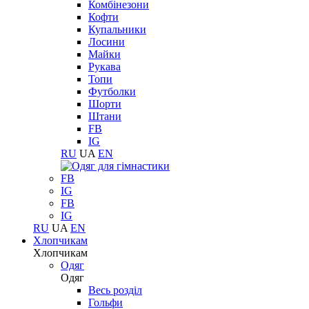
Комбінезони
Кофти
Купальники
Лосини
Майки
Рукава
Топи
Футболки
Шорти
Штани
FB
IG
RU
UA
EN
FB
IG
FB
IG
RU
UA
EN
Хлопчикам
Хлопчикам
Одяг
Одяг
Весь розділ
Гольфи