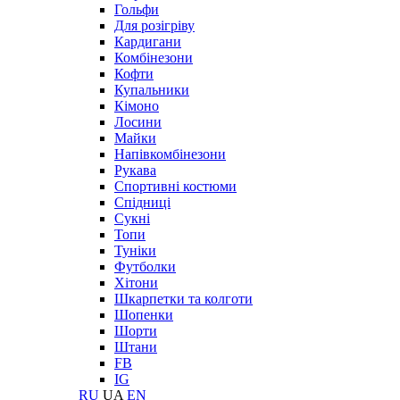
Гольфи
Для розігріву
Кардигани
Комбінезони
Кофти
Купальники
Кімоно
Лосини
Майки
Напівкомбінезони
Рукава
Спортивні костюми
Спідниці
Сукні
Топи
Туніки
Футболки
Хітони
Шкарпетки та колготи
Шопенки
Шорти
Штани
FB
IG
RU
UA
EN