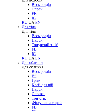
Для волосся
Весь розділ
Спрей
FB
IG
RU
UA
EN
Для тіла
Для тіла
Весь розділ
Пудри
Тонуючий засіб
FB
IG
RU
UA
EN
Для обличчя
Для обличчя
Весь розділ
Вії
Грим
Клей для вій
Пудри
Спонжі
Тон-стік
Фіксуючий спрей
FB