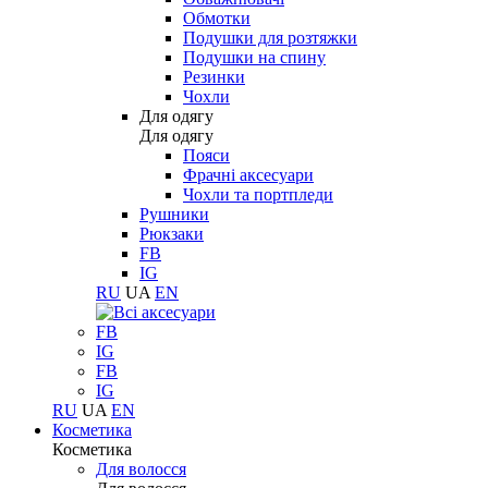
Обмотки
Подушки для розтяжки
Подушки на спину
Резинки
Чохли
Для одягу
Для одягу
Пояси
Фрачні аксесуари
Чохли та портпледи
Рушники
Рюкзаки
FB
IG
RU
UA
EN
FB
IG
FB
IG
RU
UA
EN
Косметика
Косметика
Для волосся