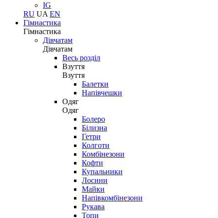
IG
RU
UA
EN
Гімнастика
Гімнастика
Дівчатам
Дівчатам
Весь розділ
Взуття
Взуття
Балетки
Напівчешки
Одяг
Одяг
Болеро
Білизна
Гетри
Колготи
Комбінезони
Кофти
Купальники
Лосини
Майки
Напівкомбінезони
Рукава
Топи