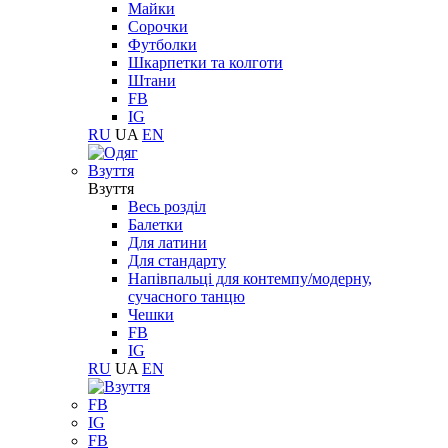
Майки
Сорочки
Футболки
Шкарпетки та колготи
Штани
FB
IG
RU
UA
EN
Взуття
Взуття
Весь розділ
Балетки
Для латини
Для стандарту
Напівпальці для контемпу/модерну,
сучасного танцю
Чешки
FB
IG
RU
UA
EN
FB
IG
FB