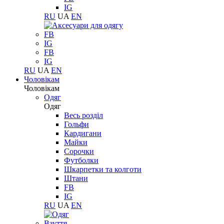
IG
RU
UA
EN
FB
IG
FB
IG
RU
UA
EN
Чоловікам
Чоловікам
Одяг
Одяг
Весь розділ
Гольфи
Кардигани
Майки
Сорочки
Футболки
Шкарпетки та колготи
Штани
FB
IG
RU
UA
EN
Взуття