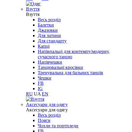
Взуття
Взуття
Весь розділ
Балетки
Джазовки
Для латини
Для стандарту
Капці
Напівпальці для контемпу/модерну,
сучасного танцю
Напівчешки
Танцювальні кросівки
Тренувальна для бальних танців
Чешки
FB
IG
RU
UA
EN
Aксесуари для одягу
Aксесуари для одягу
Весь розділ
Пояси
Чохли та портпледи
FB