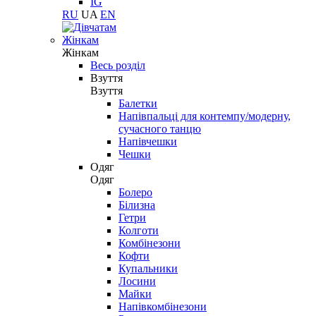
IG
RU
UA
EN
Жінкам
Жінкам
Весь розділ
Взуття
Взуття
Балетки
Напівпальці для контемпу/модерну,
сучасного танцю
Напівчешки
Чешки
Одяг
Одяг
Болеро
Білизна
Гетри
Колготи
Комбінезони
Кофти
Купальники
Лосини
Майки
Напівкомбінезони