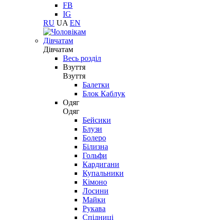
FB
IG
RU
UA
EN
Дівчатам
Дівчатам
Весь розділ
Взуття
Взуття
Балетки
Блок Каблук
Одяг
Одяг
Бейсики
Блузи
Болеро
Білизна
Гольфи
Кардигани
Купальники
Кімоно
Лосини
Майки
Рукава
Спідниці