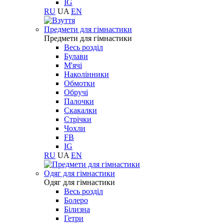
IG
RU
UA
EN
Предмети для гімнастики
Предмети для гімнастики
Весь розділ
Булави
М'ячі
Наколінники
Обмотки
Обручі
Палочки
Скакалки
Стрічки
Чохли
FB
IG
RU
UA
EN
Одяг для гімнастики
Одяг для гімнастики
Весь розділ
Болеро
Білизна
Гетри