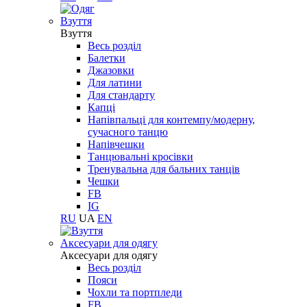
Взуття
Взуття
Весь розділ
Балетки
Джазовки
Для латини
Для стандарту
Капці
Напівпальці для контемпу/модерну,
сучасного танцю
Напівчешки
Танцювальні кросівки
Тренувальна для бальних танців
Чешки
FB
IG
RU
UA
EN
Aксесуари для одягу
Aксесуари для одягу
Весь розділ
Пояси
Чохли та портпледи
FB