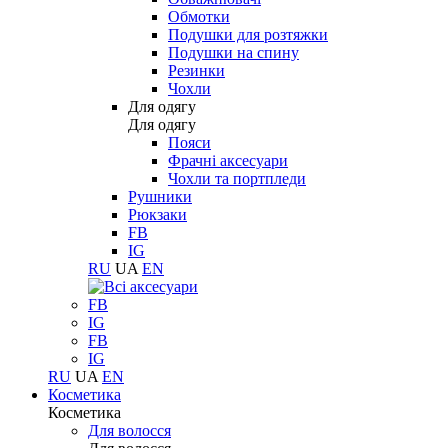
Обмотки
Подушки для розтяжки
Подушки на спину
Резинки
Чохли
Для одягу
Для одягу
Пояси
Фрачні аксесуари
Чохли та портпледи
Рушники
Рюкзаки
FB
IG
RU
UA
EN
FB
IG
FB
IG
RU
UA
EN
Косметика
Косметика
Для волосся