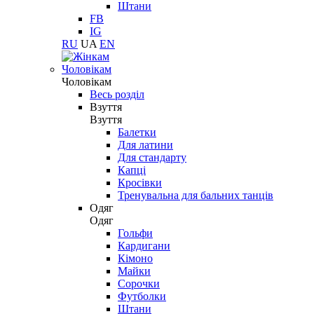
Штани
FB
IG
RU
UA
EN
Чоловікам
Чоловікам
Весь розділ
Взуття
Взуття
Балетки
Для латини
Для стандарту
Капці
Кросівки
Тренувальна для бальних танців
Одяг
Одяг
Гольфи
Кардигани
Кімоно
Майки
Сорочки
Футболки
Штани