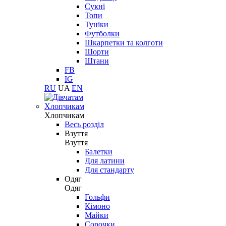
Сукні
Топи
Туніки
Футболки
Шкарпетки та колготи
Шорти
Штани
FB
IG
RU
UA
EN
Хлопчикам
Хлопчикам
Весь розділ
Взуття
Взуття
Балетки
Для латини
Для стандарту
Одяг
Одяг
Гольфи
Кімоно
Майки
Сорочки