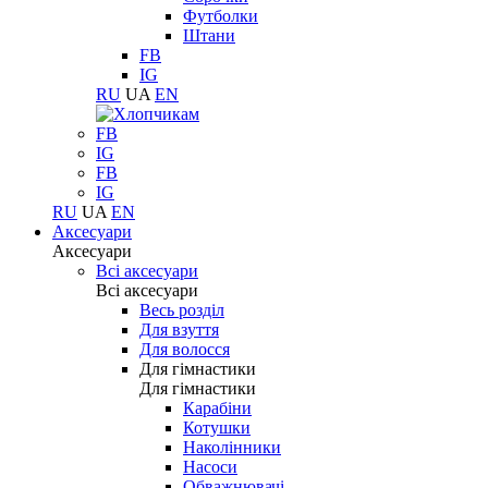
Футболки
Штани
FB
IG
RU
UA
EN
FB
IG
FB
IG
RU
UA
EN
Аксесуари
Аксесуари
Всі аксесуари
Всі аксесуари
Весь розділ
Для взуття
Для волосся
Для гімнастики
Для гімнастики
Карабіни
Котушки
Наколінники
Насоси
Обважнювачі