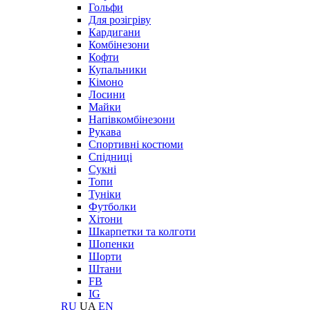
Гольфи
Для розігріву
Кардигани
Комбінезони
Кофти
Купальники
Кімоно
Лосини
Майки
Напівкомбінезони
Рукава
Спортивні костюми
Спідниці
Сукні
Топи
Туніки
Футболки
Хітони
Шкарпетки та колготи
Шопенки
Шорти
Штани
FB
IG
RU
UA
EN