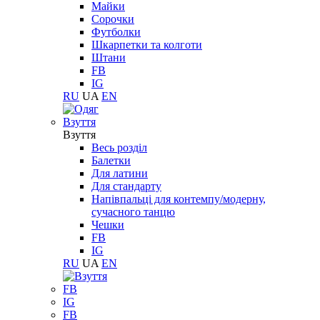
Майки
Сорочки
Футболки
Шкарпетки та колготи
Штани
FB
IG
RU
UA
EN
Взуття
Взуття
Весь розділ
Балетки
Для латини
Для стандарту
Напівпальці для контемпу/модерну,
сучасного танцю
Чешки
FB
IG
RU
UA
EN
FB
IG
FB