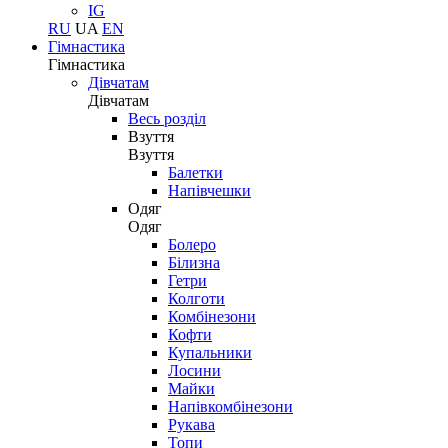
IG
RU
UA
EN
Гімнастика
Гімнастика
Дівчатам
Дівчатам
Весь розділ
Взуття
Взуття
Балетки
Напівчешки
Одяг
Одяг
Болеро
Білизна
Гетри
Колготи
Комбінезони
Кофти
Купальники
Лосини
Майки
Напівкомбінезони
Рукава
Топи