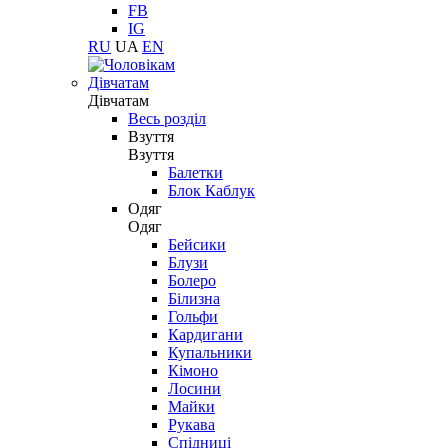
FB
IG
RU
UA
EN
Дівчатам
Дівчатам
Весь розділ
Взуття
Взуття
Балетки
Блок Каблук
Одяг
Одяг
Бейсики
Блузи
Болеро
Білизна
Гольфи
Кардигани
Купальники
Кімоно
Лосини
Майки
Рукава
Спідниці