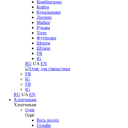
Комбінезони
Кофти
Купальники
Лосини
Майки
Рукава
Топи
Футболки
Шорти
Штани
FB
IG
RU
UA
EN
FB
IG
FB
IG
RU
UA
EN
Хлопчикам
Хлопчикам
Одяг
Одяг
Весь розділ
Гольфи