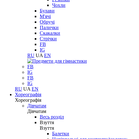
Чохли
Булави
М'ячі
Обручі
Палички
Скакалки
Стрічки
FB
IG
RU
UA
EN
FB
IG
FB
IG
RU
UA
EN
Хореографія
Хореографія
Дівчатам
Дівчатам
Весь розділ
Взуття
Взуття
Балетки