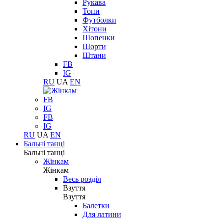
Рукава
Топи
Футболки
Хітони
Шопенки
Шорти
Штани
FB
IG
RU
UA
EN
FB
IG
FB
IG
RU
UA
EN
Бальні танці
Бальні танці
Жінкам
Жінкам
Весь розділ
Взуття
Взуття
Балетки
Для латини