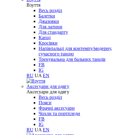
Взуття
Весь розділ
Балетки
Джазовки
Для латини
Для стандарту
Капці
Кросівки
Напівпальці для контемпу/модерну,
сучасного танцю
Тренувальна для бальних танців
FB
IG
RU
UA
EN
Aксесуари для одягу
Aксесуари для одягу
Весь розділ
Пояси
Фрачні аксесуари
Чохли та портпледи
FB
IG
RU
UA
EN