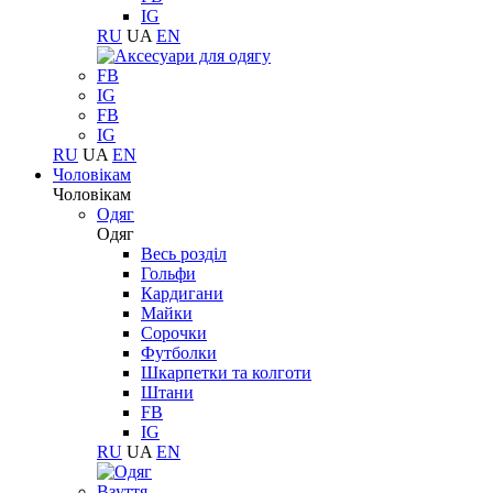
IG
RU
UA
EN
FB
IG
FB
IG
RU
UA
EN
Чоловікам
Чоловікам
Одяг
Одяг
Весь розділ
Гольфи
Кардигани
Майки
Сорочки
Футболки
Шкарпетки та колготи
Штани
FB
IG
RU
UA
EN
Взуття