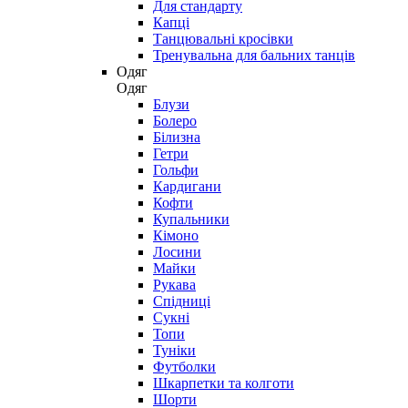
Для стандарту
Капці
Танцювальні кросівки
Тренувальна для бальних танців
Одяг
Одяг
Блузи
Болеро
Білизна
Гетри
Гольфи
Кардигани
Кофти
Купальники
Кімоно
Лосини
Майки
Рукава
Спідниці
Сукні
Топи
Туніки
Футболки
Шкарпетки та колготи
Шорти