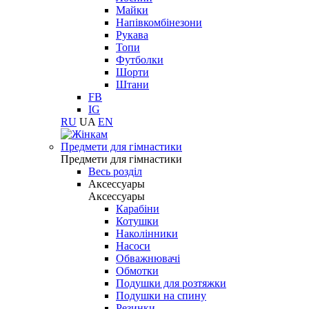
Майки
Напівкомбінезони
Рукава
Топи
Футболки
Шорти
Штани
FB
IG
RU
UA
EN
Предмети для гімнастики
Предмети для гімнастики
Весь розділ
Аксессуары
Аксессуары
Карабіни
Котушки
Наколінники
Насоси
Обважнювачі
Обмотки
Подушки для розтяжки
Подушки на спину
Резинки