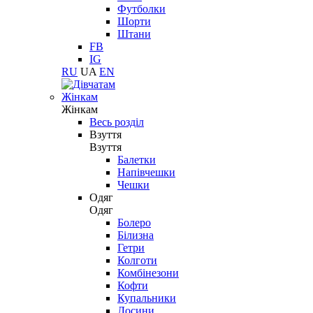
Футболки
Шорти
Штани
FB
IG
RU
UA
EN
Жінкам
Жінкам
Весь розділ
Взуття
Взуття
Балетки
Напівчешки
Чешки
Одяг
Одяг
Болеро
Білизна
Гетри
Колготи
Комбінезони
Кофти
Купальники
Лосини