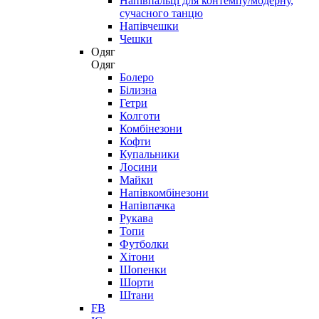
Напівпальці для контемпу/модерну,
сучасного танцю
Напівчешки
Чешки
Одяг
Одяг
Болеро
Білизна
Гетри
Колготи
Комбінезони
Кофти
Купальники
Лосини
Майки
Напівкомбінезони
Напівпачка
Рукава
Топи
Футболки
Хітони
Шопенки
Шорти
Штани
FB