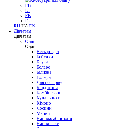
FB
IG
FB
IG
RU
UA
EN
Дівчатам
Дівчатам
Одяг
Одяг
Весь розділ
Бейсики
Блузи
Болеро
Білизна
Гольфи
Для розігріву
Кардигани
Комбінезони
Купальники
Кімоно
Лосини
Майки
Напівкомбінезони
Напівпачки