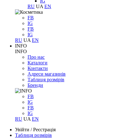
IG
RU
UA
EN
FB
IG
FB
IG
RU
UA
EN
INFO
INFO
Про нас
Каталоги
Контакти
Адреси магазинів
Таблиця розмірів
Бренди
FB
IG
FB
IG
RU
UA
EN
Увійти
/
Реєстрація
Таблиця розмірів