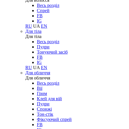
Для волосся
Весь розділ
Спрей
FB
IG
RU
UA
EN
Для тіла
Для тіла
Весь розділ
Пудри
Тонуючий засіб
FB
IG
RU
UA
EN
Для обличчя
Для обличчя
Весь розділ
Вії
Грим
Клей для вій
Пудри
Спонжі
Тон-стік
Фіксуючий спрей
FB