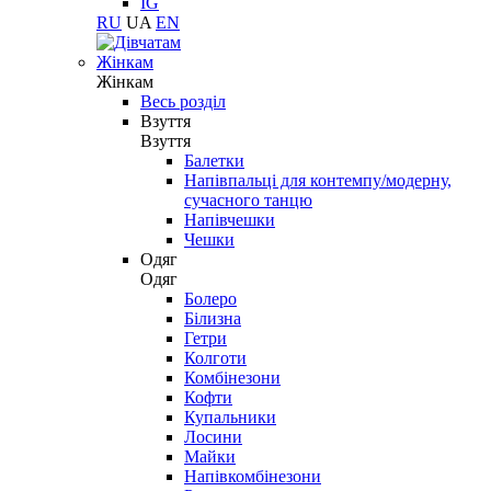
IG
RU
UA
EN
Жінкам
Жінкам
Весь розділ
Взуття
Взуття
Балетки
Напівпальці для контемпу/модерну,
сучасного танцю
Напівчешки
Чешки
Одяг
Одяг
Болеро
Білизна
Гетри
Колготи
Комбінезони
Кофти
Купальники
Лосини
Майки
Напівкомбінезони