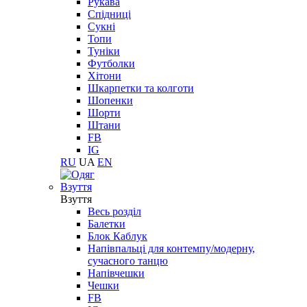
Рукава
Спідниці
Сукні
Топи
Туніки
Футболки
Хітони
Шкарпетки та колготи
Шопенки
Шорти
Штани
FB
IG
RU
UA
EN
Взуття
Взуття
Весь розділ
Балетки
Блок Каблук
Напівпальці для контемпу/модерну,
сучасного танцю
Напівчешки
Чешки
FB