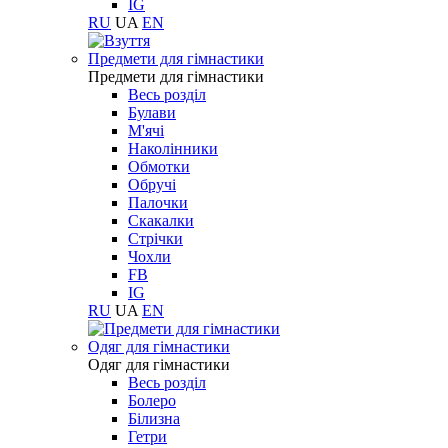
IG
RU
UA
EN
Предмети для гімнастики
Предмети для гімнастики
Весь розділ
Булави
М'ячі
Наколінники
Обмотки
Обручі
Палочки
Скакалки
Стрічки
Чохли
FB
IG
RU
UA
EN
Одяг для гімнастики
Одяг для гімнастики
Весь розділ
Болеро
Білизна
Гетри