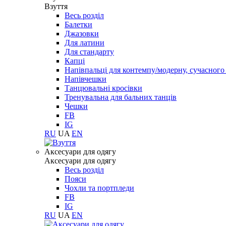
Взуття
Весь розділ
Балетки
Джазовки
Для латини
Для стандарту
Капці
Напівпальці для контемпу/модерну, сучасног
Напівчешки
Танцювальні кросівки
Тренувальна для бальних танців
Чешки
FB
IG
RU
UA
EN
Aксесуари для одягу
Aксесуари для одягу
Весь розділ
Пояси
Чохли та портпледи
FB
IG
RU
UA
EN