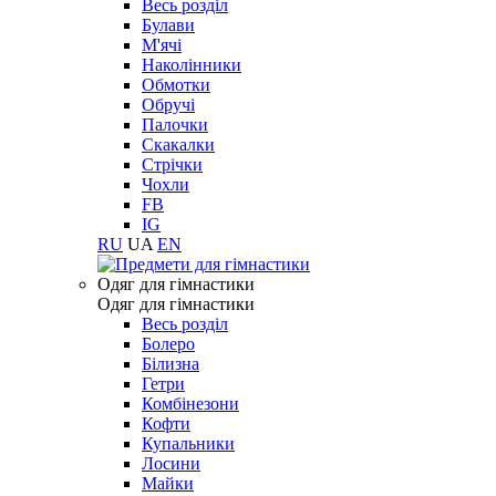
Весь розділ
Булави
М'ячі
Наколінники
Обмотки
Обручі
Палочки
Скакалки
Стрічки
Чохли
FB
IG
RU
UA
EN
Одяг для гімнастики
Одяг для гімнастики
Весь розділ
Болеро
Білизна
Гетри
Комбінезони
Кофти
Купальники
Лосини
Майки