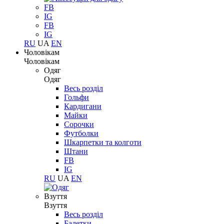
FB
IG
FB
IG
RU
UA
EN
Чоловікам
Чоловікам
Одяг
Одяг
Весь розділ
Гольфи
Кардигани
Майки
Сорочки
Футболки
Шкарпетки та колготи
Штани
FB
IG
RU
UA
EN
Взуття
Взуття
Весь розділ
Балетки