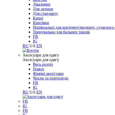
Джазовки
Для латини
Для стандарту
Капці
Кросівки
Напівпальці для контемпу/модерну, сучасног
Тренувальна для бальних танців
FB
IG
RU
UA
EN
Aксесуари для одягу
Aксесуари для одягу
Весь розділ
Пояси
Фрачні аксесуари
Чохли та портпледи
FB
IG
RU
UA
EN
FB
IG
FB