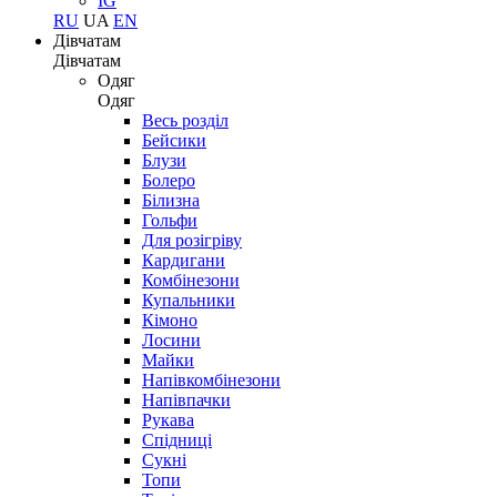
IG
RU
UA
EN
Дівчатам
Дівчатам
Одяг
Одяг
Весь розділ
Бейсики
Блузи
Болеро
Білизна
Гольфи
Для розігріву
Кардигани
Комбінезони
Купальники
Кімоно
Лосини
Майки
Напівкомбінезони
Напівпачки
Рукава
Спідниці
Сукні
Топи