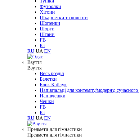
Туніки
Футболки
Хітони
Шкарпетки та колготи
Шопенки
Шорти
Штани
FB
IG
RU
UA
EN
Взуття
Взуття
Весь розділ
Балетки
Блок Каблук
Напівпальці для контемпу/модерну, сучасног
Напівчешки
Чешки
FB
IG
RU
UA
EN
Предмети для гімнастики
Предмети для гімнастики