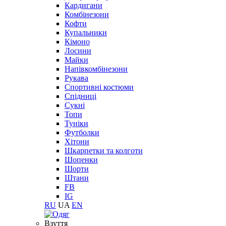
Кардигани
Комбінезони
Кофти
Купальники
Кімоно
Лосини
Майки
Напівкомбінезони
Рукава
Спортивні костюми
Спідниці
Сукні
Топи
Туніки
Футболки
Хітони
Шкарпетки та колготи
Шопенки
Шорти
Штани
FB
IG
RU
UA
EN
Взуття