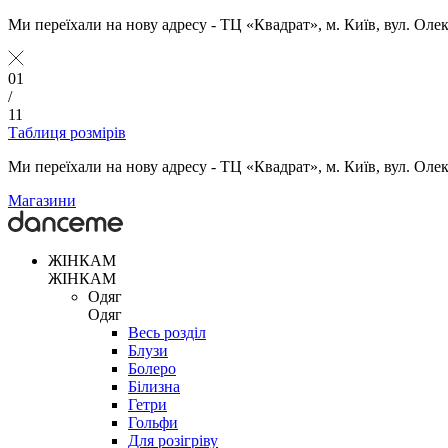
Ми переїхали на нову адресу - ТЦ «Квадрат», м. Київ, вул. Оле
01
/
11
Таблиця розмірів
Ми переїхали на нову адресу - ТЦ «Квадрат», м. Київ, вул. Оле
Магазини
ЖІНКАМ
ЖІНКАМ
Одяг
Одяг
Весь розділ
Блузи
Болеро
Білизна
Гетри
Гольфи
Для розігріву