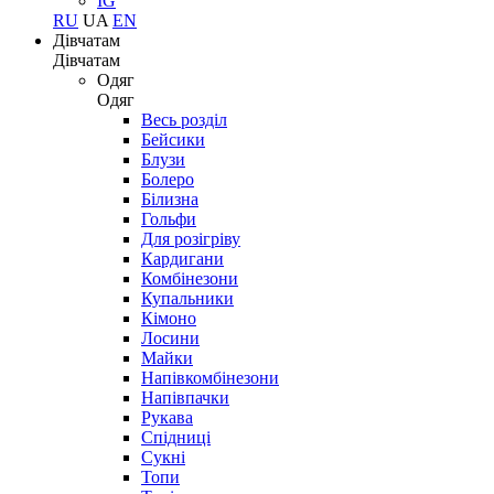
IG
RU
UA
EN
Дівчатам
Дівчатам
Одяг
Одяг
Весь розділ
Бейсики
Блузи
Болеро
Білизна
Гольфи
Для розігріву
Кардигани
Комбінезони
Купальники
Кімоно
Лосини
Майки
Напівкомбінезони
Напівпачки
Рукава
Спідниці
Сукні
Топи