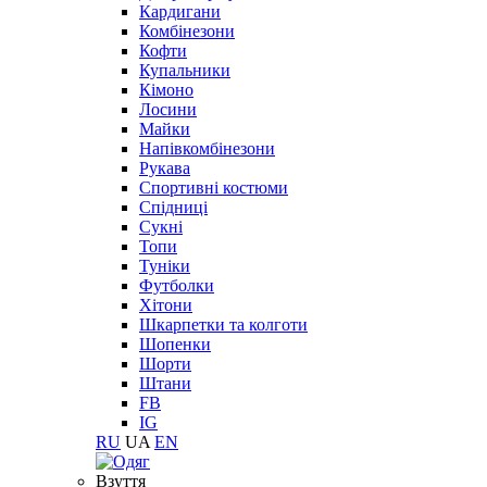
Кардигани
Комбінезони
Кофти
Купальники
Кімоно
Лосини
Майки
Напівкомбінезони
Рукава
Спортивні костюми
Спідниці
Сукні
Топи
Туніки
Футболки
Хітони
Шкарпетки та колготи
Шопенки
Шорти
Штани
FB
IG
RU
UA
EN
Взуття