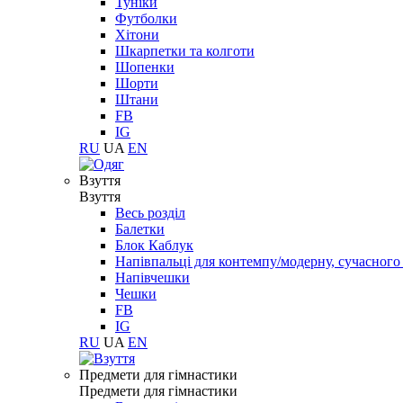
Туніки
Футболки
Хітони
Шкарпетки та колготи
Шопенки
Шорти
Штани
FB
IG
RU
UA
EN
Взуття
Взуття
Весь розділ
Балетки
Блок Каблук
Напівпальці для контемпу/модерну, сучасног
Напівчешки
Чешки
FB
IG
RU
UA
EN
Предмети для гімнастики
Предмети для гімнастики