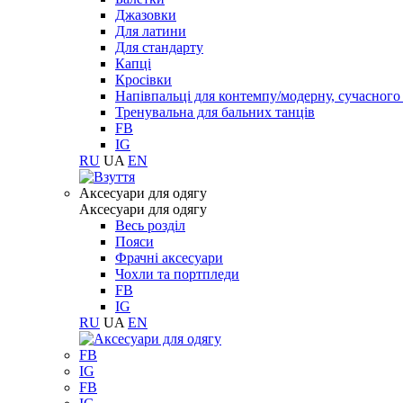
Джазовки
Для латини
Для стандарту
Капці
Кросівки
Напівпальці для контемпу/модерну, сучасног
Тренувальна для бальних танців
FB
IG
RU
UA
EN
Aксесуари для одягу
Aксесуари для одягу
Весь розділ
Пояси
Фрачні аксесуари
Чохли та портпледи
FB
IG
RU
UA
EN
FB
IG
FB