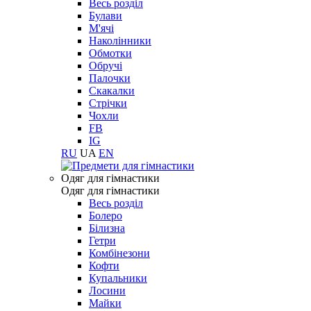
Весь розділ
Булави
М'ячі
Наколінники
Обмотки
Обручі
Палочки
Скакалки
Стрічки
Чохли
FB
IG
RU
UA
EN
Одяг для гімнастики
Одяг для гімнастики
Весь розділ
Болеро
Білизна
Гетри
Комбінезони
Кофти
Купальники
Лосини
Майки