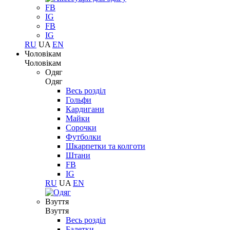
FB
IG
FB
IG
RU
UA
EN
Чоловікам
Чоловікам
Одяг
Одяг
Весь розділ
Гольфи
Кардигани
Майки
Сорочки
Футболки
Шкарпетки та колготи
Штани
FB
IG
RU
UA
EN
Взуття
Взуття
Весь розділ
Балетки