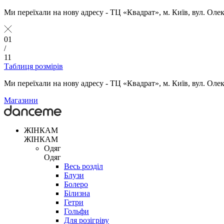
Ми переїхали на нову адресу - ТЦ «Квадрат», м. Київ, вул. Оле
01
/
11
Таблиця розмірів
Ми переїхали на нову адресу - ТЦ «Квадрат», м. Київ, вул. Оле
Магазини
ЖІНКАМ
ЖІНКАМ
Одяг
Одяг
Весь розділ
Блузи
Болеро
Білизна
Гетри
Гольфи
Для розігріву