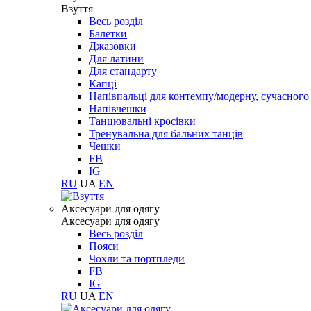
Взуття
Весь розділ
Балетки
Джазовки
Для латини
Для стандарту
Капці
Напівпальці для контемпу/модерну, сучасног
Напівчешки
Танцювальні кросівки
Тренувальна для бальних танців
Чешки
FB
IG
RU
UA
EN
Aксесуари для одягу
Aксесуари для одягу
Весь розділ
Пояси
Чохли та портпледи
FB
IG
RU
UA
EN