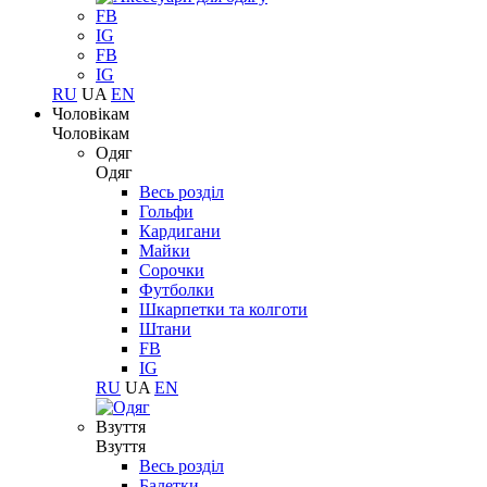
FB
IG
FB
IG
RU
UA
EN
Чоловікам
Чоловікам
Одяг
Одяг
Весь розділ
Гольфи
Кардигани
Майки
Сорочки
Футболки
Шкарпетки та колготи
Штани
FB
IG
RU
UA
EN
Взуття
Взуття
Весь розділ
Балетки