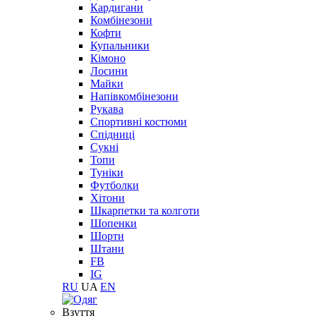
Кардигани
Комбінезони
Кофти
Купальники
Кімоно
Лосини
Майки
Напівкомбінезони
Рукава
Спортивні костюми
Спідниці
Сукні
Топи
Туніки
Футболки
Хітони
Шкарпетки та колготи
Шопенки
Шорти
Штани
FB
IG
RU
UA
EN
Взуття