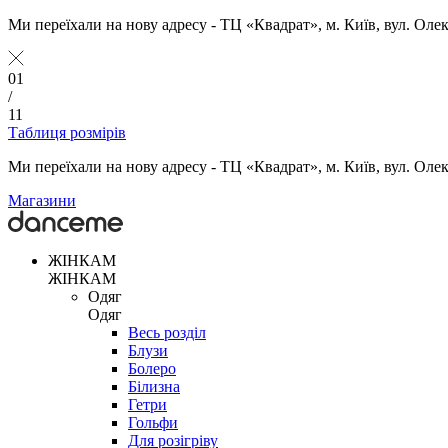
Ми переїхали на нову адресу - ТЦ «Квадрат», м. Київ, вул. Оле
01
/
11
Таблиця розмірів
Ми переїхали на нову адресу - ТЦ «Квадрат», м. Київ, вул. Оле
Магазини
ЖІНКАМ
ЖІНКАМ
Одяг
Одяг
Весь розділ
Блузи
Болеро
Білизна
Гетри
Гольфи
Для розігріву