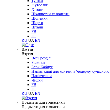
Туніки
Футболки
Хітони
Шкарпетки та колготи
Шопенки
Шорти
Штани
FB
IG
RU
UA
EN
Взуття
Взуття
Весь розділ
Балетки
Блок Каблук
Напівпальці для контемпу/модерну, сучасног
Напівчешки
Чешки
FB
IG
RU
UA
EN
Предмети для гімнастики
Предмети для гімнастики