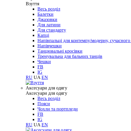
Взуття
Весь розділ
Балетки
Джазовки
Для латини
Для стандарту
Капці
Напівпальці для контемпу/модерну, сучасног
Напівчешки
Танцювальні кросівки
Тренувальна для бальних танців
Чешки
FB
IG
RU
UA
EN
Aксесуари для одягу
Aксесуари для одягу
Весь розділ
Пояси
Чохли та портпледи
FB
IG
RU
UA
EN