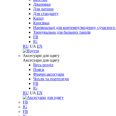
Джазовки
Для латини
Для стандарту
Капці
Кросівки
Напівпальці для контемпу/модерну, сучасног
Тренувальна для бальних танців
FB
IG
RU
UA
EN
Aксесуари для одягу
Aксесуари для одягу
Весь розділ
Пояси
Фрачні аксесуари
Чохли та портпледи
FB
IG
RU
UA
EN
FB
IG
FB