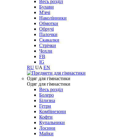
Весь розділ
Булави
М'ячі
Наколінники
Обмотки
Обручі
Палочки
Скакалки
Стрічки
Чохли
FB
IG
RU
UA
EN
Одяг для гімнастики
Одяг для гімнастики
Весь розділ
Болеро
Білизна
Гетри
Комбінезони
Кофти
Купальники
Лосини
Майки