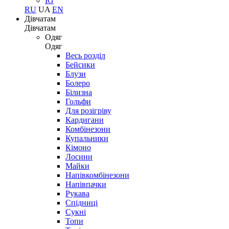
IG
RU
UA
EN
Дівчатам
Дівчатам
Одяг
Одяг
Весь розділ
Бейсики
Блузи
Болеро
Білизна
Гольфи
Для розігріву
Кардигани
Комбінезони
Купальники
Кімоно
Лосини
Майки
Напівкомбінезони
Напівпачки
Рукава
Спідниці
Сукні
Топи