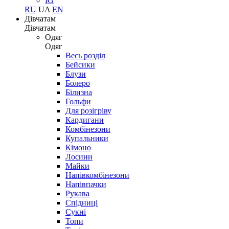
IG
RU
UA
EN
Дівчатам
Дівчатам
Одяг
Одяг
Весь розділ
Бейсики
Блузи
Болеро
Білизна
Гольфи
Для розігріву
Кардигани
Комбінезони
Купальники
Кімоно
Лосини
Майки
Напівкомбінезони
Напівпачки
Рукава
Спідниці
Сукні
Топи