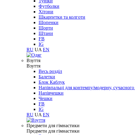
Туніки
Футболки
Хітони
Шкарпетки та колготи
Шопенки
Шорти
Штани
FB
IG
RU
UA
EN
Взуття
Взуття
Весь розділ
Балетки
Блок Каблук
Напівпальці для контемпу/модерну, сучасног
Напівчешки
Чешки
FB
IG
RU
UA
EN
Предмети для гімнастики
Предмети для гімнастики