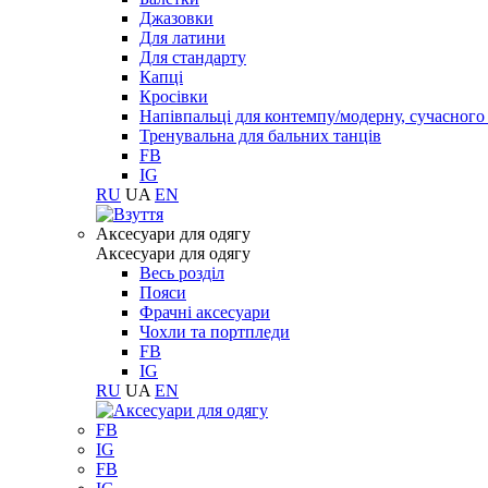
Джазовки
Для латини
Для стандарту
Капці
Кросівки
Напівпальці для контемпу/модерну, сучасног
Тренувальна для бальних танців
FB
IG
RU
UA
EN
Aксесуари для одягу
Aксесуари для одягу
Весь розділ
Пояси
Фрачні аксесуари
Чохли та портпледи
FB
IG
RU
UA
EN
FB
IG
FB