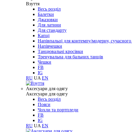
Взуття
Весь розділ
Балетки
Джазовки
Для латини
Для стандарту
Капці
Напівпальці для контемпу/модерну, сучасног
Напівчешки
Танцювальні кросівки
Тренувальна для бальних танців
Чешки
FB
IG
RU
UA
EN
Aксесуари для одягу
Aксесуари для одягу
Весь розділ
Пояси
Чохли та портпледи
FB
IG
RU
UA
EN