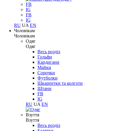
FB
IG
FB
IG
RU
UA
EN
Чоловікам
Чоловікам
Одяг
Одяг
Весь розділ
Гольфи
Кардигани
Майки
Сорочки
Футболки
Шкарпетки та колготи
Штани
FB
IG
RU
UA
EN
Взуття
Взуття
Весь розділ
Балетки