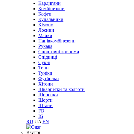
Кардигани
Комбінезони
Кофти
Купальники
Кімоно
Лосини
Майки
Напівкомбінезони
Рукава
Спортивні костюми
Спідниці
Сукні
Топи
Туніки
Футболки
Хітони
Шкарпетки та колготи
Шопенки
Шорти
Штани
FB
IG
RU
UA
EN
Взуття