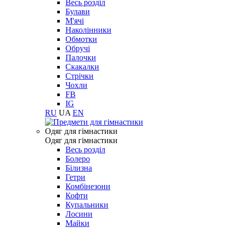
Весь розділ
Булави
М'ячі
Наколінники
Обмотки
Обручі
Палочки
Скакалки
Стрічки
Чохли
FB
IG
RU
UA
EN
Одяг для гімнастики
Одяг для гімнастики
Весь розділ
Болеро
Білизна
Гетри
Комбінезони
Кофти
Купальники
Лосини
Майки