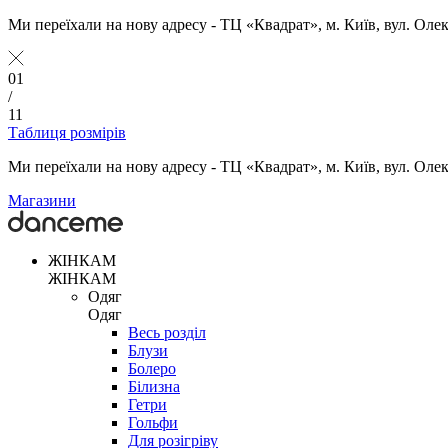
Ми переїхали на нову адресу - ТЦ «Квадрат», м. Київ, вул. Оле
01
/
11
Таблиця розмірів
Ми переїхали на нову адресу - ТЦ «Квадрат», м. Київ, вул. Оле
Магазини
ЖІНКАМ
ЖІНКАМ
Одяг
Одяг
Весь розділ
Блузи
Болеро
Білизна
Гетри
Гольфи
Для розігріву