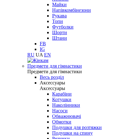
Майки
Напівкомбінезони
Рукава
Топи
Футболки
Шорти
Штани
FB
IG
RU
UA
EN
Предмети для гімнастики
Предмети для гімнастики
Весь розділ
Аксессуары
Аксессуары
Карабіни
Котушки
Наколінники
Насоси
Обважнювачі
Обмотки
Подушки для розтяжки
Подушки на спину
Резинки