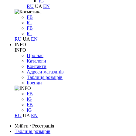
IG
RU
UA
EN
FB
IG
FB
IG
RU
UA
EN
INFO
INFO
Про нас
Каталоги
Контакти
Адреси магазинів
Таблиця розмірів
Бренди
FB
IG
FB
IG
RU
UA
EN
Увійти
/
Реєстрація
Таблиця розмірів