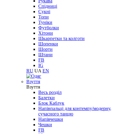
Рукава
Спідниці
Сукні
Топи
Туніки
Футболки
Хітони
Шкарпетки та колготи
Шопенки
Шорти
Штани
FB
IG
RU
UA
EN
Взуття
Взуття
Весь розділ
Балетки
Блок Каблук
Напівпальці для контемпу/модерну,
сучасного танцю
Напівчешки
Чешки
FB