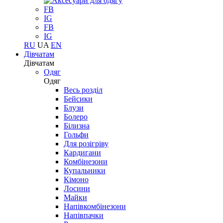
FB
IG
FB
IG
RU
UA
EN
Дівчатам
Дівчатам
Одяг
Одяг
Весь розділ
Бейсики
Блузи
Болеро
Білизна
Гольфи
Для розігріву
Кардигани
Комбінезони
Купальники
Кімоно
Лосини
Майки
Напівкомбінезони
Напівпачки