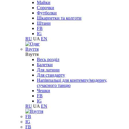
Майки
Сорочки
Футболки
Шкарпетки та колготи
Штани
FB
IG
RU
UA
EN
Взуття
Взуття
Весь розділ
Балетки
Для латини
Для стандарту
Напівпальці для контемпу/модерну,
сучасного танцю
Чешки
FB
IG
RU
UA
EN
FB
IG
FB