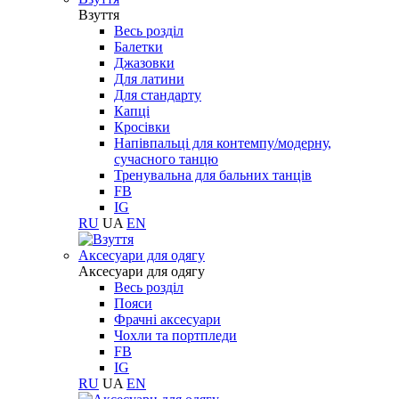
Взуття
Весь розділ
Балетки
Джазовки
Для латини
Для стандарту
Капці
Кросівки
Напівпальці для контемпу/модерну,
сучасного танцю
Тренувальна для бальних танців
FB
IG
RU
UA
EN
Aксесуари для одягу
Aксесуари для одягу
Весь розділ
Пояси
Фрачні аксесуари
Чохли та портпледи
FB
IG
RU
UA
EN