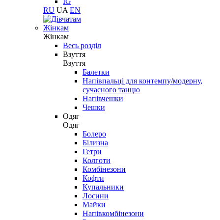
IG
RU
UA
EN
Жінкам
Жінкам
Весь розділ
Взуття
Взуття
Балетки
Напівпальці для контемпу/модерну,
сучасного танцю
Напівчешки
Чешки
Одяг
Одяг
Болеро
Білизна
Гетри
Колготи
Комбінезони
Кофти
Купальники
Лосини
Майки
Напівкомбінезони