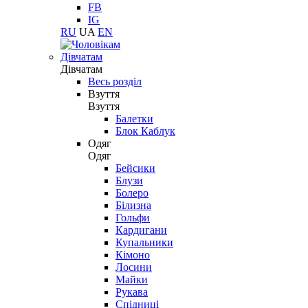
FB
IG
RU
UA
EN
Дівчатам
Дівчатам
Весь розділ
Взуття
Взуття
Балетки
Блок Каблук
Одяг
Одяг
Бейсики
Блузи
Болеро
Білизна
Гольфи
Кардигани
Купальники
Кімоно
Лосини
Майки
Рукава
Спідниці