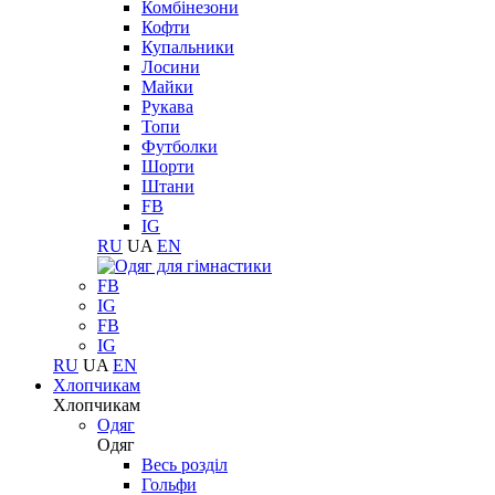
Комбінезони
Кофти
Купальники
Лосини
Майки
Рукава
Топи
Футболки
Шорти
Штани
FB
IG
RU
UA
EN
FB
IG
FB
IG
RU
UA
EN
Хлопчикам
Хлопчикам
Одяг
Одяг
Весь розділ
Гольфи