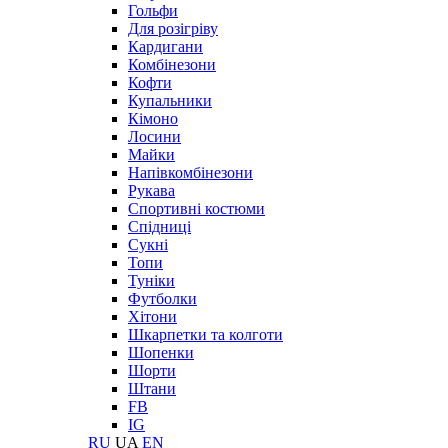
Гольфи
Для розігріву
Кардигани
Комбінезони
Кофти
Купальники
Кімоно
Лосини
Майки
Напівкомбінезони
Рукава
Спортивні костюми
Спідниці
Сукні
Топи
Туніки
Футболки
Хітони
Шкарпетки та колготи
Шопенки
Шорти
Штани
FB
IG
RU
UA
EN