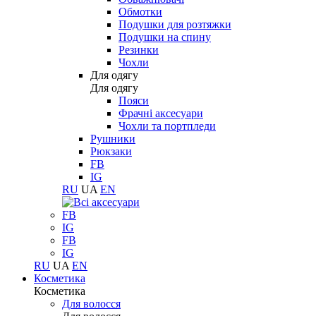
Обмотки
Подушки для розтяжки
Подушки на спину
Резинки
Чохли
Для одягу
Для одягу
Пояси
Фрачні аксесуари
Чохли та портпледи
Рушники
Рюкзаки
FB
IG
RU
UA
EN
FB
IG
FB
IG
RU
UA
EN
Косметика
Косметика
Для волосся