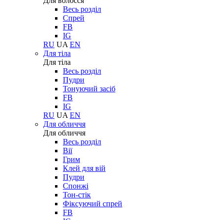
Для волосся
Весь розділ
Спрей
FB
IG
RU
UA
EN
Для тіла
Для тіла
Весь розділ
Пудри
Тонуючий засіб
FB
IG
RU
UA
EN
Для обличчя
Для обличчя
Весь розділ
Вії
Грим
Клей для вій
Пудри
Спонжі
Тон-стік
Фіксуючий спрей
FB