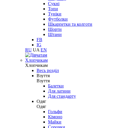
Сукні
Топи
Туніки
Футболки
Шкарпетки та колготи
Шорти
Штани
FB
IG
RU
UA
EN
Хлопчикам
Хлопчикам
Весь розділ
Взуття
Взуття
Балетки
Для латини
Для стандарту
Одяг
Одяг
Гольфи
Кімоно
Майки
Сорочки