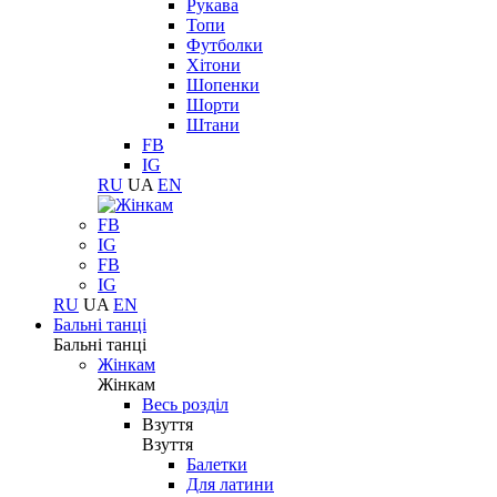
Рукава
Топи
Футболки
Хітони
Шопенки
Шорти
Штани
FB
IG
RU
UA
EN
FB
IG
FB
IG
RU
UA
EN
Бальні танці
Бальні танці
Жінкам
Жінкам
Весь розділ
Взуття
Взуття
Балетки
Для латини