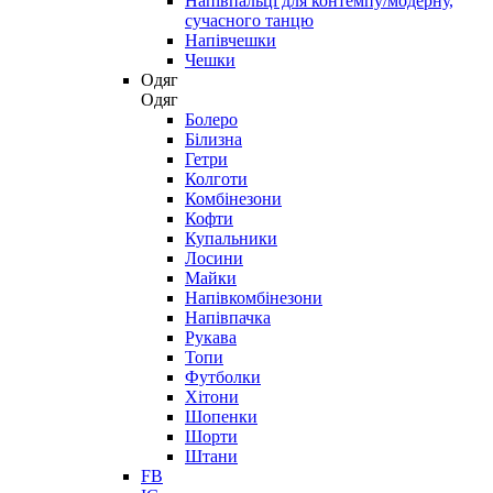
Напівпальці для контемпу/модерну,
сучасного танцю
Напівчешки
Чешки
Одяг
Одяг
Болеро
Білизна
Гетри
Колготи
Комбінезони
Кофти
Купальники
Лосини
Майки
Напівкомбінезони
Напівпачка
Рукава
Топи
Футболки
Хітони
Шопенки
Шорти
Штани
FB