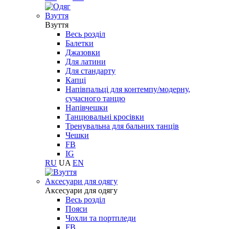
Взуття
Взуття
Весь розділ
Балетки
Джазовки
Для латини
Для стандарту
Капці
Напівпальці для контемпу/модерну,
сучасного танцю
Напівчешки
Танцювальні кросівки
Тренувальна для бальних танців
Чешки
FB
IG
RU
UA
EN
Aксесуари для одягу
Aксесуари для одягу
Весь розділ
Пояси
Чохли та портпледи
FB