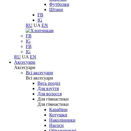
Футболки
Штани
FB
IG
RU
UA
EN
FB
IG
FB
IG
RU
UA
EN
Аксесуари
Аксесуари
Всі аксесуари
Всі аксесуари
Весь розділ
Для взуття
Для волосся
Для гімнастики
Для гімнастики
Карабіни
Котушки
Наколінники
Насоси
Обважнювачі