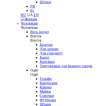
Штани
FB
IG
RU
UA
EN
Чоловікам
Чоловікам
Весь розділ
Взуття
Взуття
Балетки
Для латини
Для стандарту
Капці
Кросівки
Тренувальна для бальних танців
Одяг
Одяг
Гольфи
Кардигани
Кімоно
Майки
Сорочки
Футболки
Штани