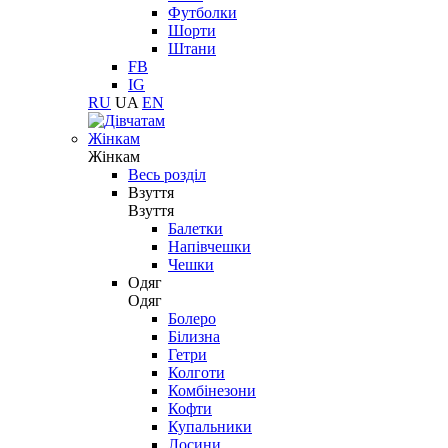
Футболки
Шорти
Штани
FB
IG
RU
UA
EN
Жінкам
Жінкам
Весь розділ
Взуття
Взуття
Балетки
Напівчешки
Чешки
Одяг
Одяг
Болеро
Білизна
Гетри
Колготи
Комбінезони
Кофти
Купальники
Лосини