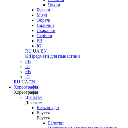
Чохли
Булави
М'ячі
Обручі
Палички
Скакалки
Стрічки
FB
IG
RU
UA
EN
FB
IG
FB
IG
RU
UA
EN
Хореографія
Хореографія
Дівчатам
Дівчатам
Весь розділ
Взуття
Взуття
Балетки