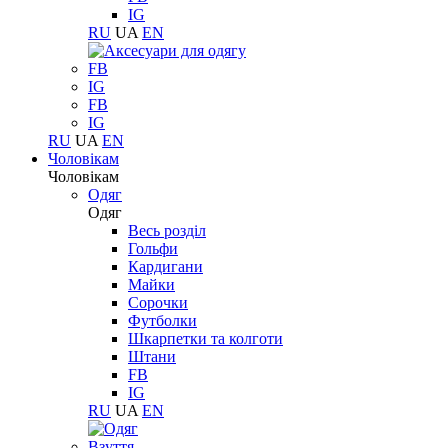
IG
RU
UA
EN
FB
IG
FB
IG
RU
UA
EN
Чоловікам
Чоловікам
Одяг
Одяг
Весь розділ
Гольфи
Кардигани
Майки
Сорочки
Футболки
Шкарпетки та колготи
Штани
FB
IG
RU
UA
EN
Взуття