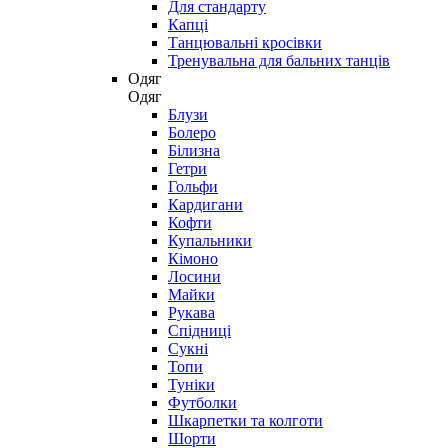
Для стандарту
Капці
Танцювальні кросівки
Тренувальна для бальних танців
Одяг
Одяг
Блузи
Болеро
Білизна
Гетри
Гольфи
Кардигани
Кофти
Купальники
Кімоно
Лосини
Майки
Рукава
Спідниці
Сукні
Топи
Туніки
Футболки
Шкарпетки та колготи
Шорти