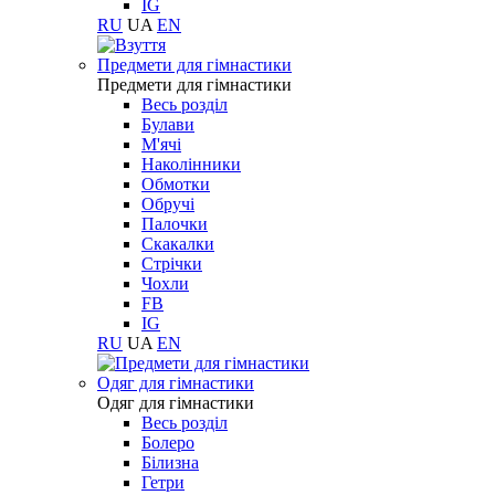
IG
RU
UA
EN
Предмети для гімнастики
Предмети для гімнастики
Весь розділ
Булави
М'ячі
Наколінники
Обмотки
Обручі
Палочки
Скакалки
Стрічки
Чохли
FB
IG
RU
UA
EN
Одяг для гімнастики
Одяг для гімнастики
Весь розділ
Болеро
Білизна
Гетри