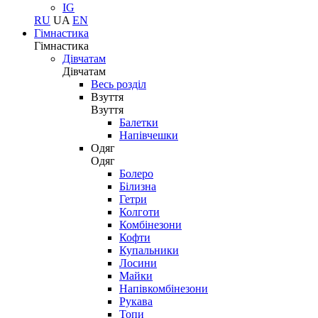
IG
RU
UA
EN
Гімнастика
Гімнастика
Дівчатам
Дівчатам
Весь розділ
Взуття
Взуття
Балетки
Напівчешки
Одяг
Одяг
Болеро
Білизна
Гетри
Колготи
Комбінезони
Кофти
Купальники
Лосини
Майки
Напівкомбінезони
Рукава
Топи