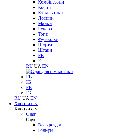
Комбінезони
Кофти
Купальники
Лосини
Майки
Рукава
Топи
Футболки
Шорти
Штани
FB
IG
RU
UA
EN
FB
IG
FB
IG
RU
UA
EN
Хлопчикам
Хлопчикам
Одяг
Одяг
Весь розділ
Гольфи