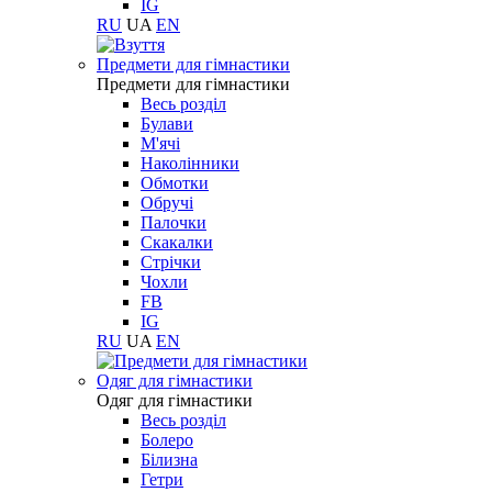
IG
RU
UA
EN
Предмети для гімнастики
Предмети для гімнастики
Весь розділ
Булави
М'ячі
Наколінники
Обмотки
Обручі
Палочки
Скакалки
Стрічки
Чохли
FB
IG
RU
UA
EN
Одяг для гімнастики
Одяг для гімнастики
Весь розділ
Болеро
Білизна
Гетри