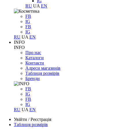
IG
RU
UA
EN
FB
IG
FB
IG
RU
UA
EN
INFO
INFO
Про нас
Каталоги
Контакти
Адреси магазинів
Таблиця розмірів
Бренди
FB
IG
FB
IG
RU
UA
EN
Увійти
/
Реєстрація
Таблиця розмірів