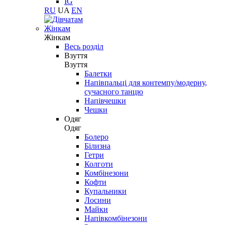
IG
RU
UA
EN
Жінкам
Жінкам
Весь розділ
Взуття
Взуття
Балетки
Напівпальці для контемпу/модерну,
сучасного танцю
Напівчешки
Чешки
Одяг
Одяг
Болеро
Білизна
Гетри
Колготи
Комбінезони
Кофти
Купальники
Лосини
Майки
Напівкомбінезони