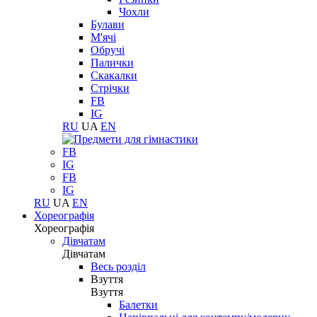
Чохли
Булави
М'ячі
Обручі
Палички
Скакалки
Стрічки
FB
IG
RU
UA
EN
FB
IG
FB
IG
RU
UA
EN
Хореографія
Хореографія
Дівчатам
Дівчатам
Весь розділ
Взуття
Взуття
Балетки