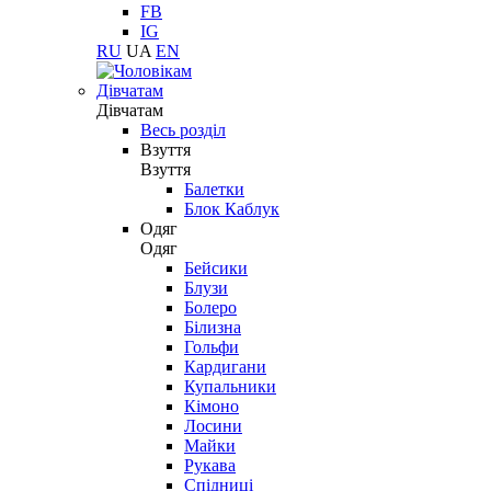
FB
IG
RU
UA
EN
Дівчатам
Дівчатам
Весь розділ
Взуття
Взуття
Балетки
Блок Каблук
Одяг
Одяг
Бейсики
Блузи
Болеро
Білизна
Гольфи
Кардигани
Купальники
Кімоно
Лосини
Майки
Рукава
Спідниці