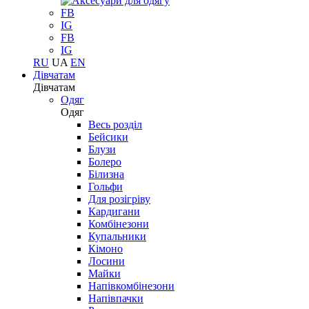
FB
IG
FB
IG
RU
UA
EN
Дівчатам
Дівчатам
Одяг
Одяг
Весь розділ
Бейсики
Блузи
Болеро
Білизна
Гольфи
Для розігріву
Кардигани
Комбінезони
Купальники
Кімоно
Лосини
Майки
Напівкомбінезони
Напівпачки