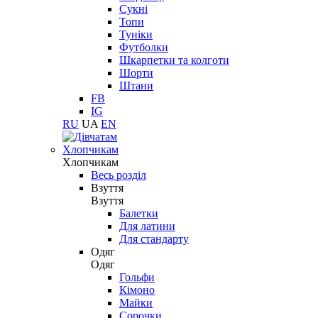
Сукні
Топи
Туніки
Футболки
Шкарпетки та колготи
Шорти
Штани
FB
IG
RU
UA
EN
Хлопчикам
Хлопчикам
Весь розділ
Взуття
Взуття
Балетки
Для латини
Для стандарту
Одяг
Одяг
Гольфи
Кімоно
Майки
Сорочки