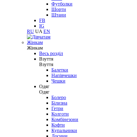
Футболки
Шорти
Штани
FB
IG
RU
UA
EN
Жінкам
Жінкам
Весь розділ
Взуття
Взуття
Балетки
Напівчешки
Чешки
Одяг
Одяг
Болеро
Білизна
Гетри
Колготи
Комбінезони
Кофти
Купальники
Лосини