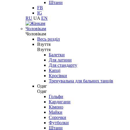
Штани
FB
IG
RU
UA
EN
Чоловікам
Чоловікам
Весь розділ
Взуття
Взуття
Балетки
Для латини
Для стандарту
Капці
Кросівки
Тренувальна для бальних танців
Одяг
Одяг
Гольфи
Кардигани
Кімоно
Майки
Сорочки
Футболки
Штани