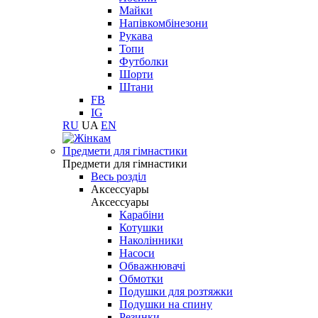
Майки
Напівкомбінезони
Рукава
Топи
Футболки
Шорти
Штани
FB
IG
RU
UA
EN
Предмети для гімнастики
Предмети для гімнастики
Весь розділ
Аксессуары
Аксессуары
Карабіни
Котушки
Наколінники
Насоси
Обважнювачі
Обмотки
Подушки для розтяжки
Подушки на спину
Резинки