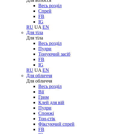
Для волосся
Весь розділ
Спрей
FB
IG
RU
UA
EN
Для тіла
Для тіла
Весь розділ
Пудри
Тонуючий засіб
FB
IG
RU
UA
EN
Для обличчя
Для обличчя
Весь розділ
Вії
Грим
Клей для вій
Пудри
Спонжі
Тон-стік
Фіксуючий спрей
FB