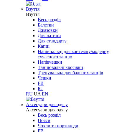
Взуття
Взуття
Весь розділ
Балетки
Джазовки
Для латини
Для стандарту
Капці
Напівпальці для контемпу/модерну,
сучасного танцю
Напівчешки
Танцювальні кросівки
Тренувальна для бальних танців
Чешки
FB
IG
RU
UA
EN
Aксесуари для одягу
Aксесуари для одягу
Весь розділ
Пояси
Чохли та портпледи
FB