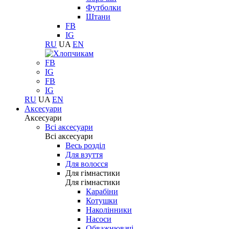
Футболки
Штани
FB
IG
RU
UA
EN
FB
IG
FB
IG
RU
UA
EN
Аксесуари
Аксесуари
Всі аксесуари
Всі аксесуари
Весь розділ
Для взуття
Для волосся
Для гімнастики
Для гімнастики
Карабіни
Котушки
Наколінники
Насоси
Обважнювачі