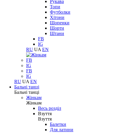
Рукава
Топи
Футболки
Хітони
Шопенки
Шорти
Штани
FB
IG
RU
UA
EN
FB
IG
FB
IG
RU
UA
EN
Бальні танці
Бальні танці
Жінкам
Жінкам
Весь розділ
Взуття
Взуття
Балетки
Для латини