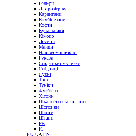
Гольфи
Для розігріву
Кардигани
Комбінезони
Кофти
Купальники
Кімоно
Лосини
Майки
Напівкомбінезони
Рукава
Спортивні костюми
Спідниці
Сукні
Топи
Туніки
Футболки
Хітони
Шкарпетки та колготи
Шопенки
Шорти
Штани
FB
IG
RU
UA
EN