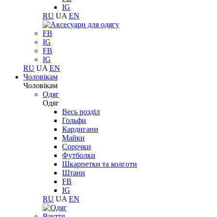
IG
RU
UA
EN
FB
IG
FB
IG
RU
UA
EN
Чоловікам
Чоловікам
Одяг
Одяг
Весь розділ
Гольфи
Кардигани
Майки
Сорочки
Футболки
Шкарпетки та колготи
Штани
FB
IG
RU
UA
EN
Взуття