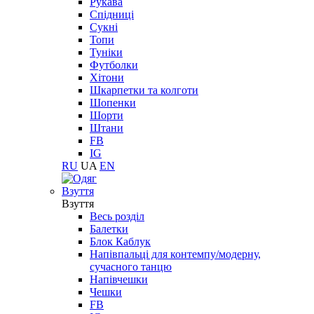
Рукава
Спідниці
Сукні
Топи
Туніки
Футболки
Хітони
Шкарпетки та колготи
Шопенки
Шорти
Штани
FB
IG
RU
UA
EN
Взуття
Взуття
Весь розділ
Балетки
Блок Каблук
Напівпальці для контемпу/модерну,
сучасного танцю
Напівчешки
Чешки
FB