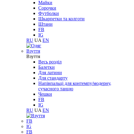
Майки
Сорочки
Футболки
Шкарпетки та колготи
Штани
FB
IG
RU
UA
EN
Взуття
Взуття
Весь розділ
Балетки
Для латини
Для стандарту
Напівпальці для контемпу/модерну,
сучасного танцю
Чешки
FB
IG
RU
UA
EN
FB
IG
FB