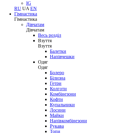
IG
RU
UA
EN
Гімнастика
Гімнастика
Дівчатам
Дівчатам
Весь розділ
Взуття
Взуття
Балетки
Напівчешки
Одяг
Одяг
Болеро
Білизна
Гетри
Колготи
Комбінезони
Кофти
Купальники
Лосини
Майки
Напівкомбінезони
Рукава
Топи