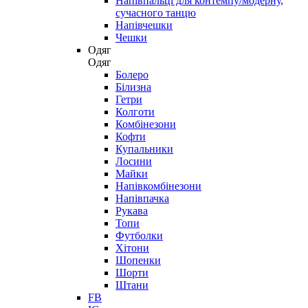
Напівпальці для контемпу/модерну,
сучасного танцю
Напівчешки
Чешки
Одяг
Одяг
Болеро
Білизна
Гетри
Колготи
Комбінезони
Кофти
Купальники
Лосини
Майки
Напівкомбінезони
Напівпачка
Рукава
Топи
Футболки
Хітони
Шопенки
Шорти
Штани
FB