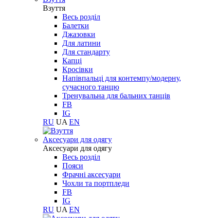
Взуття
Весь розділ
Балетки
Джазовки
Для латини
Для стандарту
Капці
Кросівки
Напівпальці для контемпу/модерну,
сучасного танцю
Тренувальна для бальних танців
FB
IG
RU
UA
EN
Aксесуари для одягу
Aксесуари для одягу
Весь розділ
Пояси
Фрачні аксесуари
Чохли та портпледи
FB
IG
RU
UA
EN