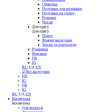
Обмотки
Подушки для розтяжки
Подушки на спину
Резинки
Чохли
Для одягу
Для одягу
Пояси
Фрачні аксесуари
Чохли та портпледи
Рушники
Рюкзаки
FB
IG
RU
UA
EN
FB
IG
FB
IG
RU
UA
EN
Косметика
Косметика
Для волосся