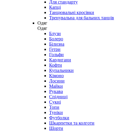
Для стандарту
Капці
Танцювальні кросівки
Тренувальна для бальних танців
Одяг
Одяг
Блузи
Болеро
Білизна
Гетри
Гольфи
Кардигани
Кофти
Купальники
Кімоно
Лосини
Майки
Рукава
Спідниці
Сукні
Топи
Туніки
Футболки
Шкарпетки та колготи
Шорти