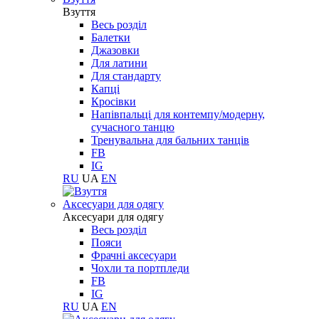
Взуття
Весь розділ
Балетки
Джазовки
Для латини
Для стандарту
Капці
Кросівки
Напівпальці для контемпу/модерну,
сучасного танцю
Тренувальна для бальних танців
FB
IG
RU
UA
EN
Aксесуари для одягу
Aксесуари для одягу
Весь розділ
Пояси
Фрачні аксесуари
Чохли та портпледи
FB
IG
RU
UA
EN