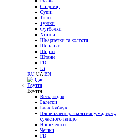
Рукава
Спідниці
Сукні
Топи
Туніки
Футболки
Хітони
Шкарпетки та колготи
Шопенки
Шорти
Штани
FB
IG
RU
UA
EN
Взуття
Взуття
Весь розділ
Балетки
Блок Каблук
Напівпальці для контемпу/модерну,
сучасного танцю
Напівчешки
Чешки
FB