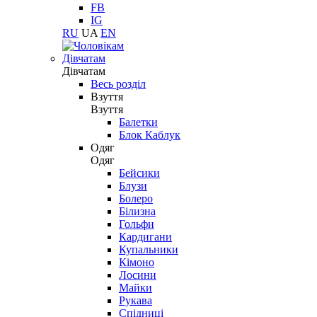
FB
IG
RU
UA
EN
Дівчатам
Дівчатам
Весь розділ
Взуття
Взуття
Балетки
Блок Каблук
Одяг
Одяг
Бейсики
Блузи
Болеро
Білизна
Гольфи
Кардигани
Купальники
Кімоно
Лосини
Майки
Рукава
Спідниці