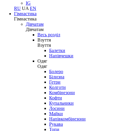
IG
RU
UA
EN
Гімнастика
Гімнастика
Дівчатам
Дівчатам
Весь розділ
Взуття
Взуття
Балетки
Напівчешки
Одяг
Одяг
Болеро
Білизна
Гетри
Колготи
Комбінезони
Кофти
Купальники
Лосини
Майки
Напівкомбінезони
Рукава
Топи