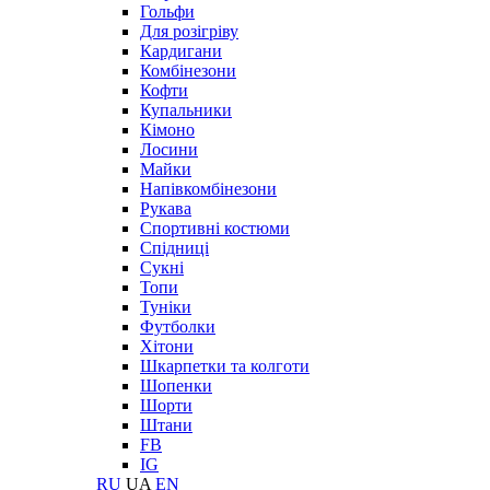
Гольфи
Для розігріву
Кардигани
Комбінезони
Кофти
Купальники
Кімоно
Лосини
Майки
Напівкомбінезони
Рукава
Спортивні костюми
Спідниці
Сукні
Топи
Туніки
Футболки
Хітони
Шкарпетки та колготи
Шопенки
Шорти
Штани
FB
IG
RU
UA
EN