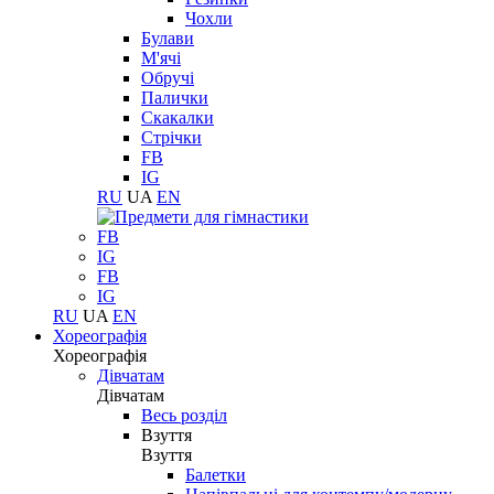
Чохли
Булави
М'ячі
Обручі
Палички
Скакалки
Стрічки
FB
IG
RU
UA
EN
FB
IG
FB
IG
RU
UA
EN
Хореографія
Хореографія
Дівчатам
Дівчатам
Весь розділ
Взуття
Взуття
Балетки