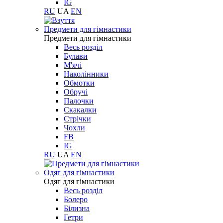
IG
RU
UA
EN
Предмети для гімнастики
Предмети для гімнастики
Весь розділ
Булави
М'ячі
Наколінники
Обмотки
Обручі
Палочки
Скакалки
Стрічки
Чохли
FB
IG
RU
UA
EN
Одяг для гімнастики
Одяг для гімнастики
Весь розділ
Болеро
Білизна
Гетри