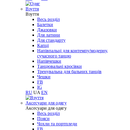
Взуття
Взуття
Весь розділ
Балетки
Джазовки
Для латини
Для стандарту
Капці
Напівпальці для контемпу/модерну,
сучасного танцю
Напівчешки
Танцювальні кросівки
Тренувальна для бальних танців
Чешки
FB
IG
RU
UA
EN
Aксесуари для одягу
Aксесуари для одягу
Весь розділ
Пояси
Чохли та портпледи
FB