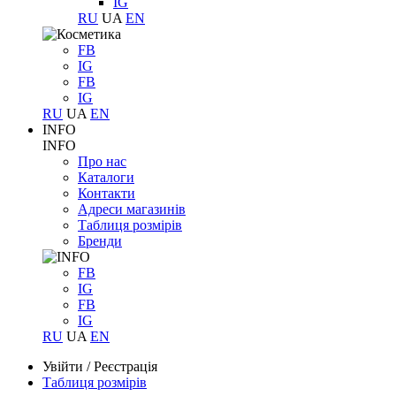
IG
RU
UA
EN
FB
IG
FB
IG
RU
UA
EN
INFO
INFO
Про нас
Каталоги
Контакти
Адреси магазинів
Таблиця розмірів
Бренди
FB
IG
FB
IG
RU
UA
EN
Увійти
/
Реєстрація
Таблиця розмірів