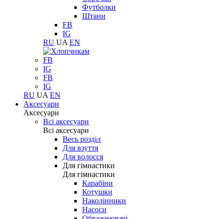
Футболки
Штани
FB
IG
RU
UA
EN
FB
IG
FB
IG
RU
UA
EN
Аксесуари
Аксесуари
Всі аксесуари
Всі аксесуари
Весь розділ
Для взуття
Для волосся
Для гімнастики
Для гімнастики
Карабіни
Котушки
Наколінники
Насоси
Обважнювачі