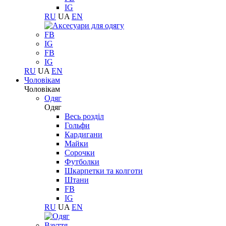
IG
RU
UA
EN
FB
IG
FB
IG
RU
UA
EN
Чоловікам
Чоловікам
Одяг
Одяг
Весь розділ
Гольфи
Кардигани
Майки
Сорочки
Футболки
Шкарпетки та колготи
Штани
FB
IG
RU
UA
EN
Взуття