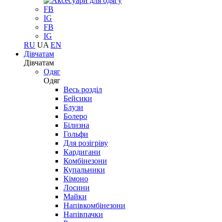
FB
IG
FB
IG
RU
UA
EN
Дівчатам
Дівчатам
Одяг
Одяг
Весь розділ
Бейсики
Блузи
Болеро
Білизна
Гольфи
Для розігріву
Кардигани
Комбінезони
Купальники
Кімоно
Лосини
Майки
Напівкомбінезони
Напівпачки