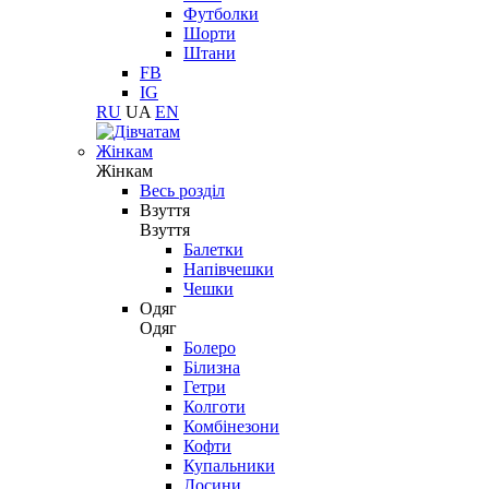
Футболки
Шорти
Штани
FB
IG
RU
UA
EN
Жінкам
Жінкам
Весь розділ
Взуття
Взуття
Балетки
Напівчешки
Чешки
Одяг
Одяг
Болеро
Білизна
Гетри
Колготи
Комбінезони
Кофти
Купальники
Лосини