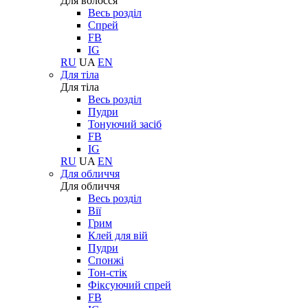
Для волосся
Весь розділ
Спрей
FB
IG
RU
UA
EN
Для тіла
Для тіла
Весь розділ
Пудри
Тонуючий засіб
FB
IG
RU
UA
EN
Для обличчя
Для обличчя
Весь розділ
Вії
Грим
Клей для вій
Пудри
Спонжі
Тон-стік
Фіксуючий спрей
FB