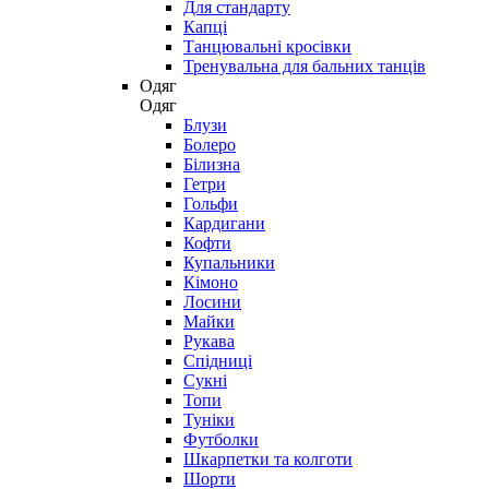
Для стандарту
Капці
Танцювальні кросівки
Тренувальна для бальних танців
Одяг
Одяг
Блузи
Болеро
Білизна
Гетри
Гольфи
Кардигани
Кофти
Купальники
Кімоно
Лосини
Майки
Рукава
Спідниці
Сукні
Топи
Туніки
Футболки
Шкарпетки та колготи
Шорти