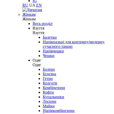
IG
RU
UA
EN
Жінкам
Жінкам
Весь розділ
Взуття
Взуття
Балетки
Напівпальці для контемпу/модерну,
сучасного танцю
Напівчешки
Чешки
Одяг
Одяг
Болеро
Білизна
Гетри
Колготи
Комбінезони
Кофти
Купальники
Лосини
Майки
Напівкомбінезони