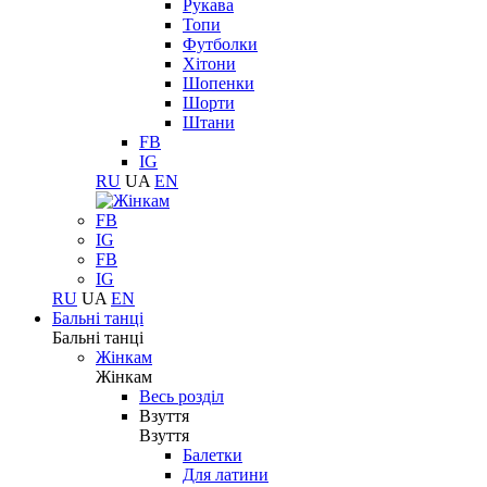
Рукава
Топи
Футболки
Хітони
Шопенки
Шорти
Штани
FB
IG
RU
UA
EN
FB
IG
FB
IG
RU
UA
EN
Бальні танці
Бальні танці
Жінкам
Жінкам
Весь розділ
Взуття
Взуття
Балетки
Для латини