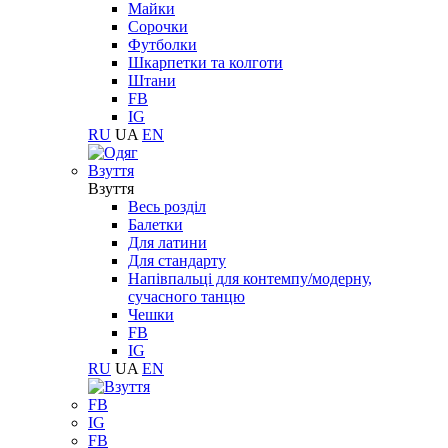
Майки
Сорочки
Футболки
Шкарпетки та колготи
Штани
FB
IG
RU
UA
EN
Взуття
Взуття
Весь розділ
Балетки
Для латини
Для стандарту
Напівпальці для контемпу/модерну,
сучасного танцю
Чешки
FB
IG
RU
UA
EN
FB
IG
FB