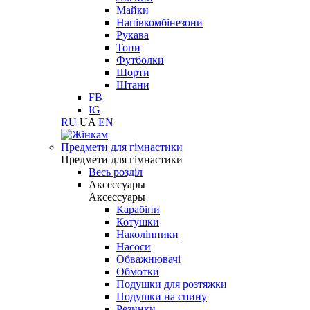
Майки
Напівкомбінезони
Рукава
Топи
Футболки
Шорти
Штани
FB
IG
RU
UA
EN
Предмети для гімнастики
Предмети для гімнастики
Весь розділ
Аксессуары
Аксессуары
Карабіни
Котушки
Наколінники
Насоси
Обважнювачі
Обмотки
Подушки для розтяжки
Подушки на спину
Резинки