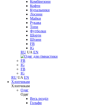
Комбінезони
Кофти
Купальники
Лосини
Майки
Рукава
Топи
Футболки
Шорти
Штани
FB
IG
RU
UA
EN
FB
IG
FB
IG
RU
UA
EN
Хлопчикам
Хлопчикам
Одяг
Одяг
Весь розділ
Гольфи