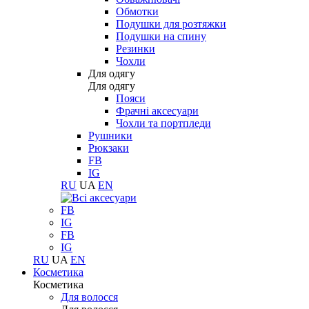
Обмотки
Подушки для розтяжки
Подушки на спину
Резинки
Чохли
Для одягу
Для одягу
Пояси
Фрачні аксесуари
Чохли та портпледи
Рушники
Рюкзаки
FB
IG
RU
UA
EN
FB
IG
FB
IG
RU
UA
EN
Косметика
Косметика
Для волосся