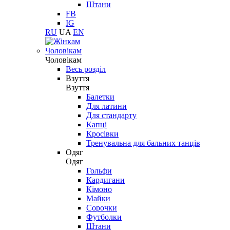
Штани
FB
IG
RU
UA
EN
Чоловікам
Чоловікам
Весь розділ
Взуття
Взуття
Балетки
Для латини
Для стандарту
Капці
Кросівки
Тренувальна для бальних танців
Одяг
Одяг
Гольфи
Кардигани
Кімоно
Майки
Сорочки
Футболки
Штани