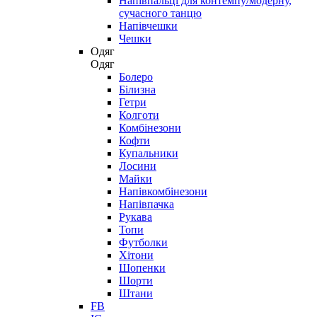
Напівпальці для контемпу/модерну,
сучасного танцю
Напівчешки
Чешки
Одяг
Одяг
Болеро
Білизна
Гетри
Колготи
Комбінезони
Кофти
Купальники
Лосини
Майки
Напівкомбінезони
Напівпачка
Рукава
Топи
Футболки
Хітони
Шопенки
Шорти
Штани
FB