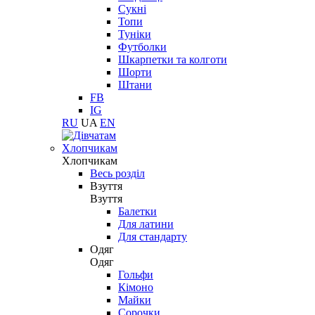
Сукні
Топи
Туніки
Футболки
Шкарпетки та колготи
Шорти
Штани
FB
IG
RU
UA
EN
Хлопчикам
Хлопчикам
Весь розділ
Взуття
Взуття
Балетки
Для латини
Для стандарту
Одяг
Одяг
Гольфи
Кімоно
Майки
Сорочки