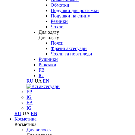
Обмотки
Подушки для розтяжки
Подушки на спину
Резинки
Чохли
Для одягу
Для одягу
Пояси
Фрачні аксесуари
Чохли та портпледи
Рушники
Рюкзаки
FB
IG
RU
UA
EN
FB
IG
FB
IG
RU
UA
EN
Косметика
Косметика
Для волосся