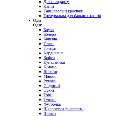
Для стандарту
Капці
Танцювальні кросівки
Тренувальна для бальних танців
Одяг
Одяг
Блузи
Болеро
Білизна
Гетри
Гольфи
Кардигани
Кофти
Купальники
Кімоно
Лосини
Майки
Рукава
Спідниці
Сукні
Топи
Туніки
Футболки
Шкарпетки та колготи
Шорти