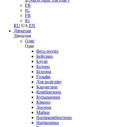
FB
IG
FB
IG
RU
UA
EN
Дівчатам
Дівчатам
Одяг
Одяг
Весь розділ
Бейсики
Блузи
Болеро
Білизна
Гольфи
Для розігріву
Кардигани
Комбінезони
Купальники
Кімоно
Лосини
Майки
Напівкомбінезони
Напівпачки