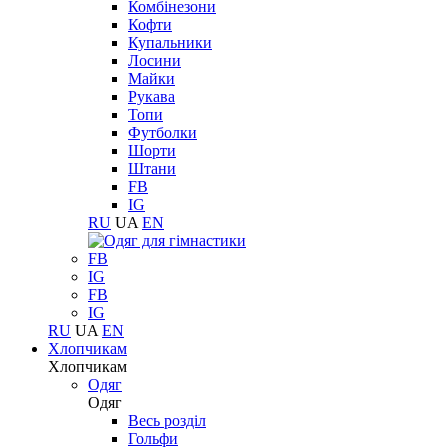
Комбінезони
Кофти
Купальники
Лосини
Майки
Рукава
Топи
Футболки
Шорти
Штани
FB
IG
RU
UA
EN
FB
IG
FB
IG
RU
UA
EN
Хлопчикам
Хлопчикам
Одяг
Одяг
Весь розділ
Гольфи