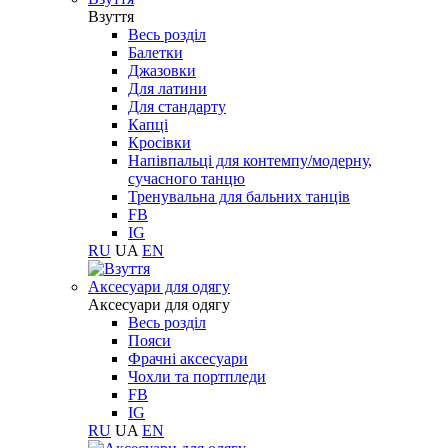
Взуття
Весь розділ
Балетки
Джазовки
Для латини
Для стандарту
Капці
Кросівки
Напівпальці для контемпу/модерну,
сучасного танцю
Тренувальна для бальних танців
FB
IG
RU
UA
EN
Aксесуари для одягу
Aксесуари для одягу
Весь розділ
Пояси
Фрачні аксесуари
Чохли та портпледи
FB
IG
RU
UA
EN