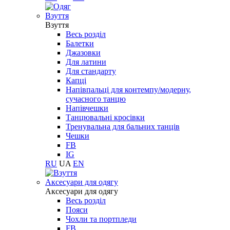
Взуття
Взуття
Весь розділ
Балетки
Джазовки
Для латини
Для стандарту
Капці
Напівпальці для контемпу/модерну,
сучасного танцю
Напівчешки
Танцювальні кросівки
Тренувальна для бальних танців
Чешки
FB
IG
RU
UA
EN
Aксесуари для одягу
Aксесуари для одягу
Весь розділ
Пояси
Чохли та портпледи
FB