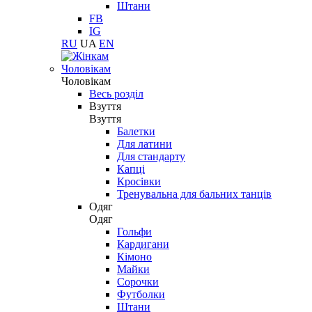
Штани
FB
IG
RU
UA
EN
Чоловікам
Чоловікам
Весь розділ
Взуття
Взуття
Балетки
Для латини
Для стандарту
Капці
Кросівки
Тренувальна для бальних танців
Одяг
Одяг
Гольфи
Кардигани
Кімоно
Майки
Сорочки
Футболки
Штани