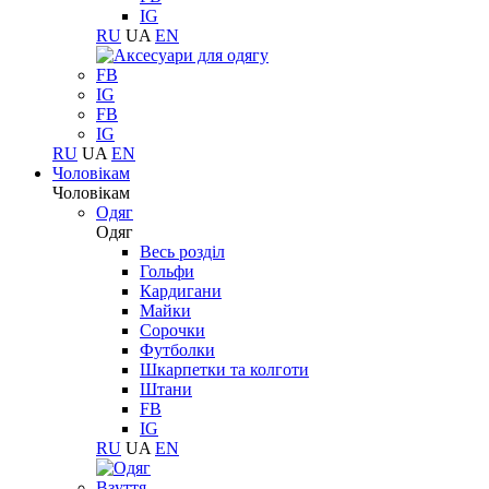
IG
RU
UA
EN
FB
IG
FB
IG
RU
UA
EN
Чоловікам
Чоловікам
Одяг
Одяг
Весь розділ
Гольфи
Кардигани
Майки
Сорочки
Футболки
Шкарпетки та колготи
Штани
FB
IG
RU
UA
EN
Взуття