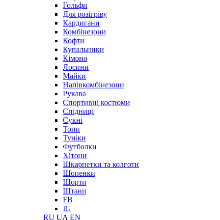
Гольфи
Для розігріву
Кардигани
Комбінезони
Кофти
Купальники
Кімоно
Лосини
Майки
Напівкомбінезони
Рукава
Спортивні костюми
Спідниці
Сукні
Топи
Туніки
Футболки
Хітони
Шкарпетки та колготи
Шопенки
Шорти
Штани
FB
IG
RU
UA
EN