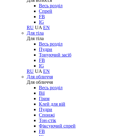
Для волосся
Весь розділ
Спрей
FB
IG
RU
UA
EN
Для тіла
Для тіла
Весь розділ
Пудри
Тонуючий засіб
FB
IG
RU
UA
EN
Для обличчя
Для обличчя
Весь розділ
Вії
Грим
Клей для вій
Пудри
Спонжі
Тон-стік
Фіксуючий спрей
FB