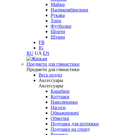
Майки
Напівкомбінезони
Рукава
Топи
Футболки
Шорти
Штани
FB
IG
RU
UA
EN
Предмети для гімнастики
Предмети для гімнастики
Весь розділ
Аксессуары
Аксессуары
Карабіни
Котушки
Наколінники
Насоси
Обважнювачі
Обмотки
Подушки для розтяжки
Подушки на спину
Резинки