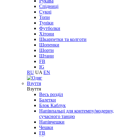
Рукава
Спідниці
Сукні
Топи
Туніки
Футболки
Хітони
Шкарпетки та колготи
Шопенки
Шорти
Штани
FB
IG
RU
UA
EN
Взуття
Взуття
Весь розділ
Балетки
Блок Каблук
Напівпальці для контемпу/модерну,
сучасного танцю
Напівчешки
Чешки
FB