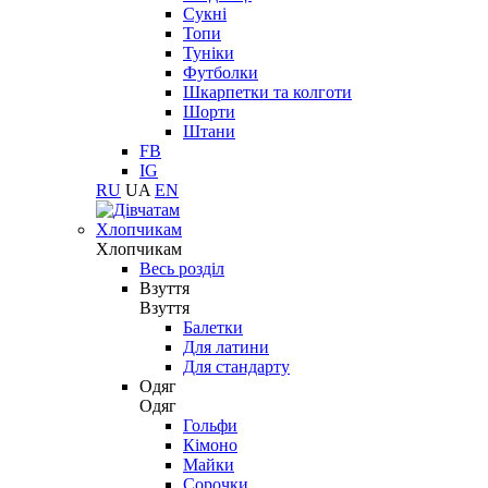
Сукні
Топи
Туніки
Футболки
Шкарпетки та колготи
Шорти
Штани
FB
IG
RU
UA
EN
Хлопчикам
Хлопчикам
Весь розділ
Взуття
Взуття
Балетки
Для латини
Для стандарту
Одяг
Одяг
Гольфи
Кімоно
Майки
Сорочки