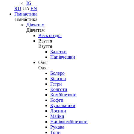
IG
RU
UA
EN
Гімнастика
Гімнастика
Дівчатам
Дівчатам
Весь розділ
Взуття
Взуття
Балетки
Напівчешки
Одяг
Одяг
Болеро
Білизна
Гетри
Колготи
Комбінезони
Кофти
Купальники
Лосини
Майки
Напівкомбінезони
Рукава
Топи