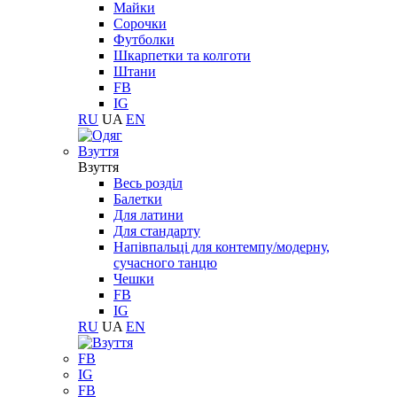
Майки
Сорочки
Футболки
Шкарпетки та колготи
Штани
FB
IG
RU
UA
EN
Взуття
Взуття
Весь розділ
Балетки
Для латини
Для стандарту
Напівпальці для контемпу/модерну,
сучасного танцю
Чешки
FB
IG
RU
UA
EN
FB
IG
FB