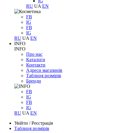
IG
RU
UA
EN
FB
IG
FB
IG
RU
UA
EN
INFO
INFO
Про нас
Каталоги
Контакти
Адреси магазинів
Таблиця розмірів
Бренди
FB
IG
FB
IG
RU
UA
EN
Увійти
/
Реєстрація
Таблиця розмірів