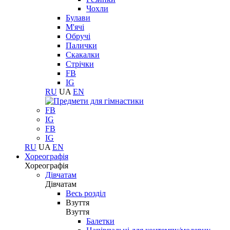
Чохли
Булави
М'ячі
Обручі
Палички
Скакалки
Стрічки
FB
IG
RU
UA
EN
FB
IG
FB
IG
RU
UA
EN
Хореографія
Хореографія
Дівчатам
Дівчатам
Весь розділ
Взуття
Взуття
Балетки