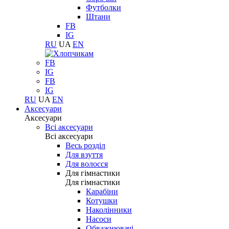
Футболки
Штани
FB
IG
RU
UA
EN
FB
IG
FB
IG
RU
UA
EN
Аксесуари
Аксесуари
Всі аксесуари
Всі аксесуари
Весь розділ
Для взуття
Для волосся
Для гімнастики
Для гімнастики
Карабіни
Котушки
Наколінники
Насоси
Обважнювачі