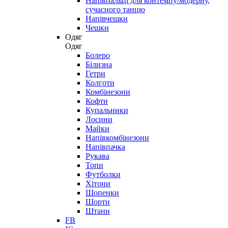
Напівпальці для контемпу/модерну,
сучасного танцю
Напівчешки
Чешки
Одяг
Одяг
Болеро
Білизна
Гетри
Колготи
Комбінезони
Кофти
Купальники
Лосини
Майки
Напівкомбінезони
Напівпачка
Рукава
Топи
Футболки
Хітони
Шопенки
Шорти
Штани
FB