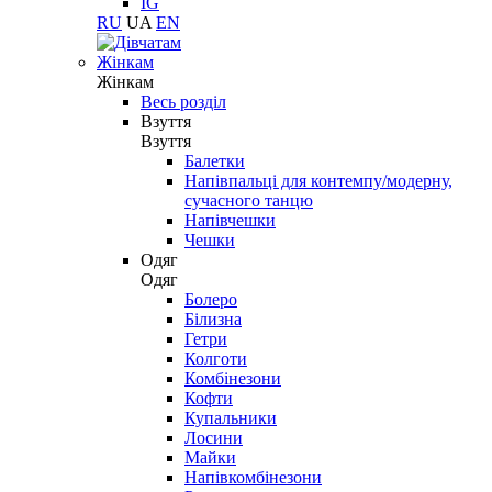
IG
RU
UA
EN
Жінкам
Жінкам
Весь розділ
Взуття
Взуття
Балетки
Напівпальці для контемпу/модерну,
сучасного танцю
Напівчешки
Чешки
Одяг
Одяг
Болеро
Білизна
Гетри
Колготи
Комбінезони
Кофти
Купальники
Лосини
Майки
Напівкомбінезони