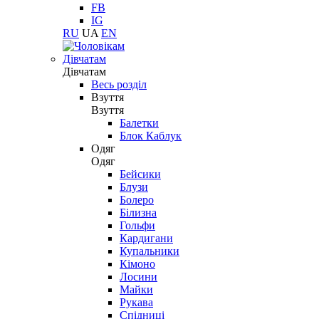
FB
IG
RU
UA
EN
Дівчатам
Дівчатам
Весь розділ
Взуття
Взуття
Балетки
Блок Каблук
Одяг
Одяг
Бейсики
Блузи
Болеро
Білизна
Гольфи
Кардигани
Купальники
Кімоно
Лосини
Майки
Рукава
Спідниці