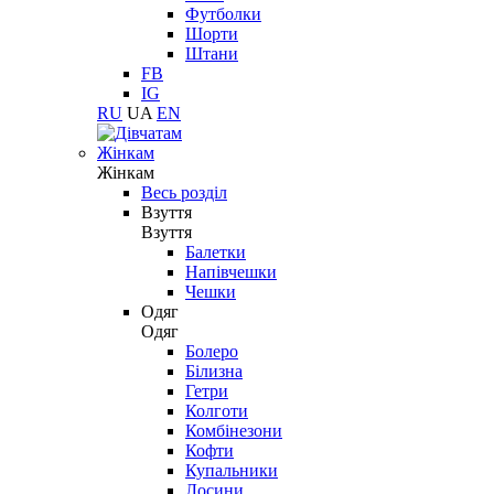
Футболки
Шорти
Штани
FB
IG
RU
UA
EN
Жінкам
Жінкам
Весь розділ
Взуття
Взуття
Балетки
Напівчешки
Чешки
Одяг
Одяг
Болеро
Білизна
Гетри
Колготи
Комбінезони
Кофти
Купальники
Лосини