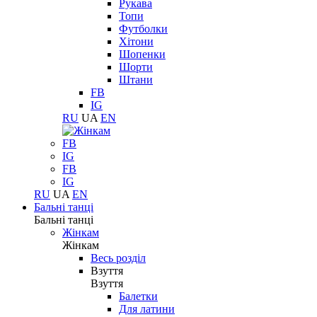
Рукава
Топи
Футболки
Хітони
Шопенки
Шорти
Штани
FB
IG
RU
UA
EN
FB
IG
FB
IG
RU
UA
EN
Бальні танці
Бальні танці
Жінкам
Жінкам
Весь розділ
Взуття
Взуття
Балетки
Для латини