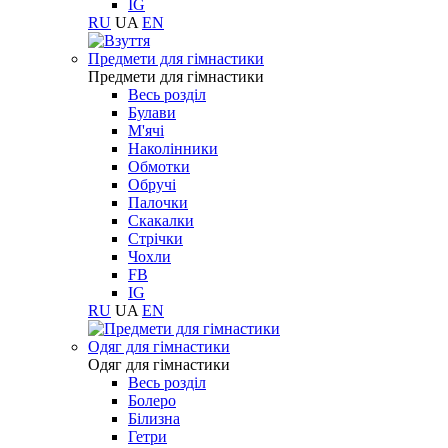
IG
RU
UA
EN
Предмети для гімнастики
Предмети для гімнастики
Весь розділ
Булави
М'ячі
Наколінники
Обмотки
Обручі
Палочки
Скакалки
Стрічки
Чохли
FB
IG
RU
UA
EN
Одяг для гімнастики
Одяг для гімнастики
Весь розділ
Болеро
Білизна
Гетри