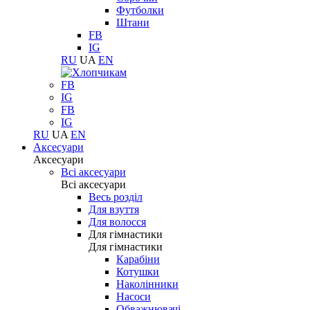
Футболки
Штани
FB
IG
RU
UA
EN
FB
IG
FB
IG
RU
UA
EN
Аксесуари
Аксесуари
Всі аксесуари
Всі аксесуари
Весь розділ
Для взуття
Для волосся
Для гімнастики
Для гімнастики
Карабіни
Котушки
Наколінники
Насоси
Обважнювачі