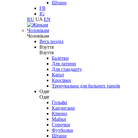
Штани
FB
IG
RU
UA
EN
Чоловікам
Чоловікам
Весь розділ
Взуття
Взуття
Балетки
Для латини
Для стандарту
Капці
Кросівки
Тренувальна для бальних танців
Одяг
Одяг
Гольфи
Кардигани
Кімоно
Майки
Сорочки
Футболки
Штани