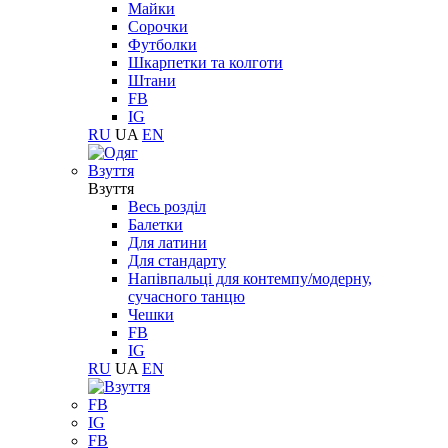
Майки
Сорочки
Футболки
Шкарпетки та колготи
Штани
FB
IG
RU
UA
EN
Взуття
Взуття
Весь розділ
Балетки
Для латини
Для стандарту
Напівпальці для контемпу/модерну,
сучасного танцю
Чешки
FB
IG
RU
UA
EN
FB
IG
FB