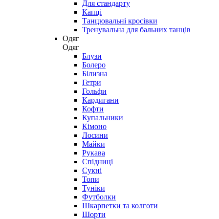
Для стандарту
Капці
Танцювальні кросівки
Тренувальна для бальних танців
Одяг
Одяг
Блузи
Болеро
Білизна
Гетри
Гольфи
Кардигани
Кофти
Купальники
Кімоно
Лосини
Майки
Рукава
Спідниці
Сукні
Топи
Туніки
Футболки
Шкарпетки та колготи
Шорти