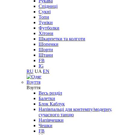
Рукава
Спідниці
Сукні
Топи
Туніки
Футболки
Хітони
Шкарпетки та колготи
Шопенки
Шорти
Штани
FB
IG
RU
UA
EN
Взуття
Взуття
Весь розділ
Балетки
Блок Каблук
Напівпальці для контемпу/модерну,
сучасного танцю
Напівчешки
Чешки
FB