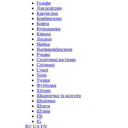
Гольфи
Для розігріву
Кардигани
Комбінезони
Кофти
Купальники
Кімоно
Лосини
Майки
Напівкомбінезони
Рукава
Спортивні костюми
Спідниці
Сукні
Топи
Туніки
Футболки
Хітони
Шкарпетки та колготи
Шопенки
Шорти
Штани
FB
IG
RU
UA
EN