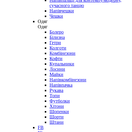
Напівпальці для контемпу/модерну,
сучасного танцю
Напівчешки
Чешки
Одяг
Одяг
Болеро
Білизна
Гетри
Колготи
Комбінезони
Кофти
Купальники
Лосини
Майки
Напівкомбінезони
Напівпачка
Рукава
Топи
Футболки
Хітони
Шопенки
Шорти
Штани
FB