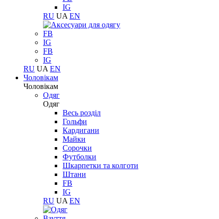
IG
RU
UA
EN
FB
IG
FB
IG
RU
UA
EN
Чоловікам
Чоловікам
Одяг
Одяг
Весь розділ
Гольфи
Кардигани
Майки
Сорочки
Футболки
Шкарпетки та колготи
Штани
FB
IG
RU
UA
EN
Взуття