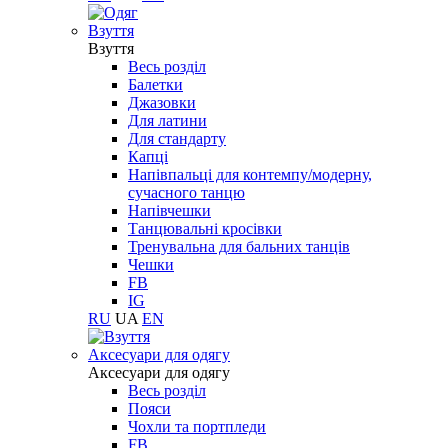
Взуття
Взуття
Весь розділ
Балетки
Джазовки
Для латини
Для стандарту
Капці
Напівпальці для контемпу/модерну,
сучасного танцю
Напівчешки
Танцювальні кросівки
Тренувальна для бальних танців
Чешки
FB
IG
RU
UA
EN
Aксесуари для одягу
Aксесуари для одягу
Весь розділ
Пояси
Чохли та портпледи
FB