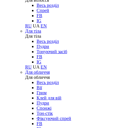
Для волосся
Весь розділ
Спрей
FB
IG
RU
UA
EN
Для тіла
Для тіла
Весь розділ
Пудри
Тонуючий засіб
FB
IG
RU
UA
EN
Для обличчя
Для обличчя
Весь розділ
Вії
Грим
Клей для вій
Пудри
Спонжі
Тон-стік
Фіксуючий спрей
FB