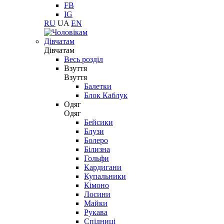
FB
IG
RU
UA
EN
Дівчатам
Дівчатам
Весь розділ
Взуття
Взуття
Балетки
Блок Каблук
Одяг
Одяг
Бейсики
Блузи
Болеро
Білизна
Гольфи
Кардигани
Купальники
Кімоно
Лосини
Майки
Рукава
Спідниці