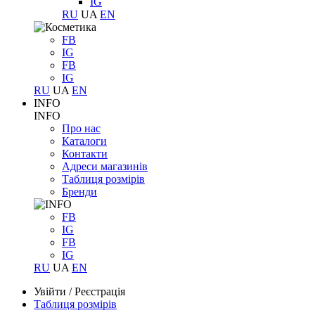
IG
RU
UA
EN
FB
IG
FB
IG
RU
UA
EN
INFO
INFO
Про нас
Каталоги
Контакти
Адреси магазинів
Таблиця розмірів
Бренди
FB
IG
FB
IG
RU
UA
EN
Увійти
/
Реєстрація
Таблиця розмірів