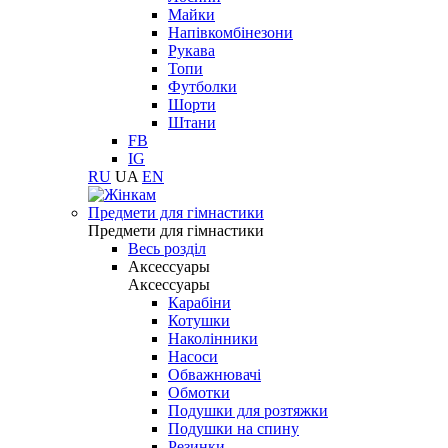
Майки
Напівкомбінезони
Рукава
Топи
Футболки
Шорти
Штани
FB
IG
RU
UA
EN
Предмети для гімнастики
Предмети для гімнастики
Весь розділ
Аксессуары
Аксессуары
Карабіни
Котушки
Наколінники
Насоси
Обважнювачі
Обмотки
Подушки для розтяжки
Подушки на спину
Резинки