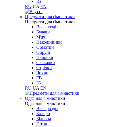
IG
RU
UA
EN
Предмети для гімнастики
Предмети для гімнастики
Весь розділ
Булави
М'ячі
Наколінники
Обмотки
Обручі
Палочки
Скакалки
Стрічки
Чохли
FB
IG
RU
UA
EN
Одяг для гімнастики
Одяг для гімнастики
Весь розділ
Болеро
Білизна
Гетри