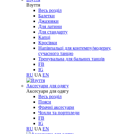
Взуття
Весь розділ
Балетки
Джазовки
Для латини
Для стандарту
Капці
Кросівки
Напівпальці для контемпу/модерну,
сучасного танцю
Тренувальна для бальних танців
FB
IG
RU
UA
EN
Aксесуари для одягу
Aксесуари для одягу
Весь розділ
Пояси
Фрачні аксесуари
Чохли та портпледи
FB
IG
RU
UA
EN