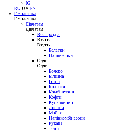
IG
RU
UA
EN
Гімнастика
Гімнастика
Дівчатам
Дівчатам
Весь розділ
Взуття
Взуття
Балетки
Напівчешки
Одяг
Одяг
Болеро
Білизна
Гетри
Колготи
Комбінезони
Кофти
Купальники
Лосини
Майки
Напівкомбінезони
Рукава
Топи