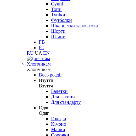
Сукні
Топи
Туніки
Футболки
Шкарпетки та колготи
Шорти
Штани
FB
IG
RU
UA
EN
Хлопчикам
Хлопчикам
Весь розділ
Взуття
Взуття
Балетки
Для латини
Для стандарту
Одяг
Одяг
Гольфи
Кімоно
Майки
Сорочки