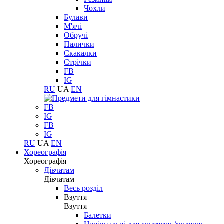
Чохли
Булави
М'ячі
Обручі
Палички
Скакалки
Стрічки
FB
IG
RU
UA
EN
FB
IG
FB
IG
RU
UA
EN
Хореографія
Хореографія
Дівчатам
Дівчатам
Весь розділ
Взуття
Взуття
Балетки