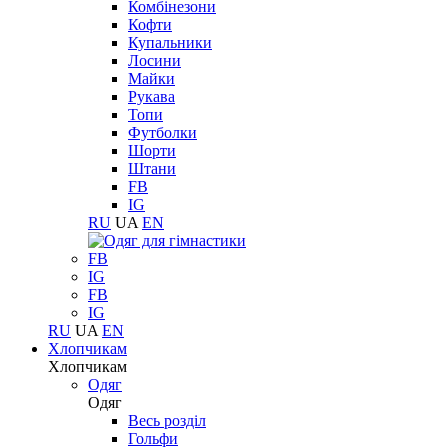
Комбінезони
Кофти
Купальники
Лосини
Майки
Рукава
Топи
Футболки
Шорти
Штани
FB
IG
RU
UA
EN
FB
IG
FB
IG
RU
UA
EN
Хлопчикам
Хлопчикам
Одяг
Одяг
Весь розділ
Гольфи