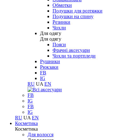
Обмотки
Подушки для розтяжки
Подушки на спину
Резинки
Чохли
Для одягу
Для одягу
Пояси
Фрачні аксесуари
Чохли та портпледи
Рушники
Рюкзаки
FB
IG
RU
UA
EN
FB
IG
FB
IG
RU
UA
EN
Косметика
Косметика
Для волосся