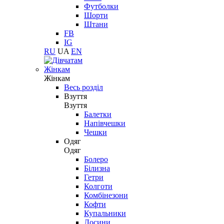
Футболки
Шорти
Штани
FB
IG
RU
UA
EN
Жінкам
Жінкам
Весь розділ
Взуття
Взуття
Балетки
Напівчешки
Чешки
Одяг
Одяг
Болеро
Білизна
Гетри
Колготи
Комбінезони
Кофти
Купальники
Лосини