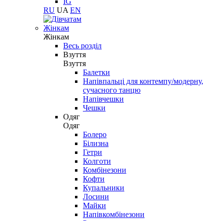
IG
RU
UA
EN
Жінкам
Жінкам
Весь розділ
Взуття
Взуття
Балетки
Напівпальці для контемпу/модерну,
сучасного танцю
Напівчешки
Чешки
Одяг
Одяг
Болеро
Білизна
Гетри
Колготи
Комбінезони
Кофти
Купальники
Лосини
Майки
Напівкомбінезони