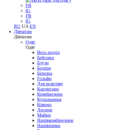
FB
IG
FB
IG
RU
UA
EN
Дівчатам
Дівчатам
Одяг
Одяг
Весь розділ
Бейсики
Блузи
Болеро
Білизна
Гольфи
Для розігріву
Кардигани
Комбінезони
Купальники
Кімоно
Лосини
Майки
Напівкомбінезони
Напівпачки