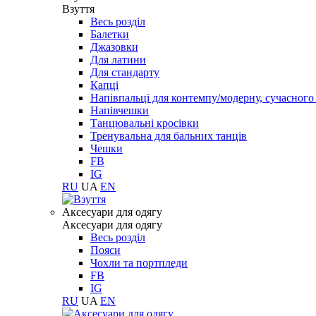
Взуття
Весь розділ
Балетки
Джазовки
Для латини
Для стандарту
Капці
Напівпальці для контемпу/модерну, сучасног
Напівчешки
Танцювальні кросівки
Тренувальна для бальних танців
Чешки
FB
IG
RU
UA
EN
Aксесуари для одягу
Aксесуари для одягу
Весь розділ
Пояси
Чохли та портпледи
FB
IG
RU
UA
EN