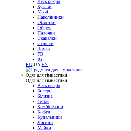
Весь розділ
Булави
М'ячі
Наколінники
Обмотки
Обручі
Палочки
Скакалки
Стрічки
Чохли
FB
IG
RU
UA
EN
Одяг для гімнастики
Одяг для гімнастики
Весь розділ
Болеро
Білизна
Гетри
Комбінезони
Кофти
Купальники
Лосини
Майки