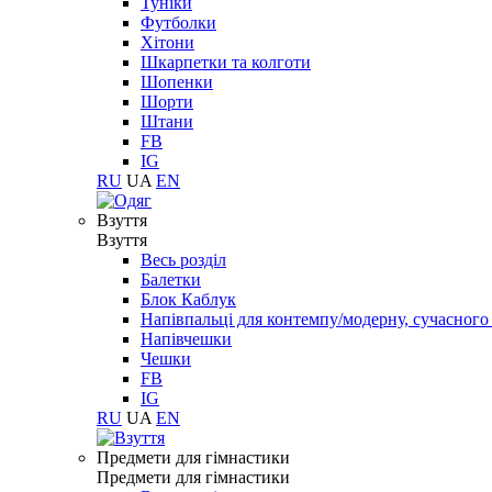
Туніки
Футболки
Хітони
Шкарпетки та колготи
Шопенки
Шорти
Штани
FB
IG
RU
UA
EN
Взуття
Взуття
Весь розділ
Балетки
Блок Каблук
Напівпальці для контемпу/модерну, сучасног
Напівчешки
Чешки
FB
IG
RU
UA
EN
Предмети для гімнастики
Предмети для гімнастики