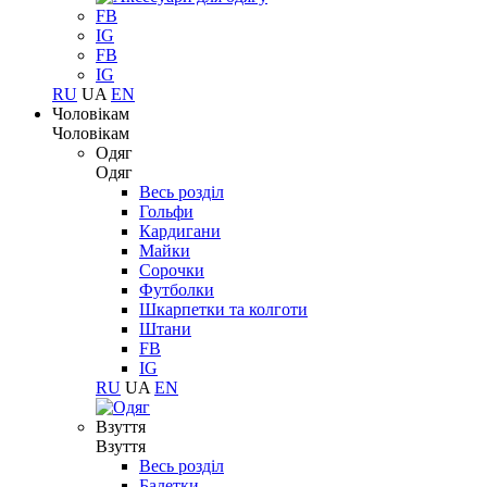
FB
IG
FB
IG
RU
UA
EN
Чоловікам
Чоловікам
Одяг
Одяг
Весь розділ
Гольфи
Кардигани
Майки
Сорочки
Футболки
Шкарпетки та колготи
Штани
FB
IG
RU
UA
EN
Взуття
Взуття
Весь розділ
Балетки