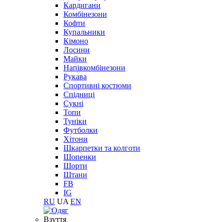
Кардигани
Комбінезони
Кофти
Купальники
Кімоно
Лосини
Майки
Напівкомбінезони
Рукава
Спортивні костюми
Спідниці
Сукні
Топи
Туніки
Футболки
Хітони
Шкарпетки та колготи
Шопенки
Шорти
Штани
FB
IG
RU
UA
EN
Взуття