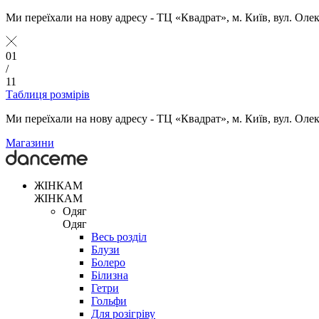
Ми переїхали на нову адресу - ТЦ «Квадрат», м. Київ, вул. Оле
01
/
11
Таблиця розмірів
Ми переїхали на нову адресу - ТЦ «Квадрат», м. Київ, вул. Оле
Магазини
ЖІНКАМ
ЖІНКАМ
Одяг
Одяг
Весь розділ
Блузи
Болеро
Білизна
Гетри
Гольфи
Для розігріву