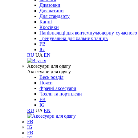
Джазовки
Для латини
Для стандарту
Капці
Кросівки
Напівпальці для контемпу/модерну, сучасног
Тренувальна для бальних танців
FB
IG
RU
UA
EN
Aксесуари для одягу
Aксесуари для одягу
Весь розділ
Пояси
Фрачні аксесуари
Чохли та портпледи
FB
IG
RU
UA
EN
FB
IG
FB