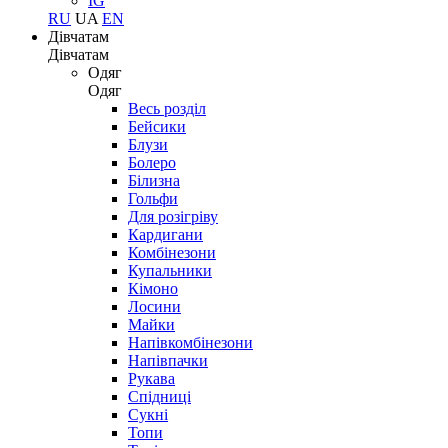
IG
RU
UA
EN
Дівчатам
Дівчатам
Одяг
Одяг
Весь розділ
Бейсики
Блузи
Болеро
Білизна
Гольфи
Для розігріву
Кардигани
Комбінезони
Купальники
Кімоно
Лосини
Майки
Напівкомбінезони
Напівпачки
Рукава
Спідниці
Сукні
Топи