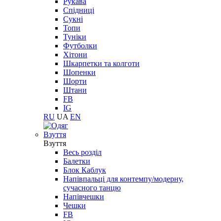
Рукава
Спідниці
Сукні
Топи
Туніки
Футболки
Хітони
Шкарпетки та колготи
Шопенки
Шорти
Штани
FB
IG
RU
UA
EN
Взуття
Взуття
Весь розділ
Балетки
Блок Каблук
Напівпальці для контемпу/модерну,
сучасного танцю
Напівчешки
Чешки
FB