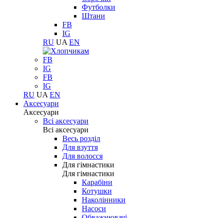
Футболки
Штани
FB
IG
RU
UA
EN
FB
IG
FB
IG
RU
UA
EN
Аксесуари
Аксесуари
Всі аксесуари
Всі аксесуари
Весь розділ
Для взуття
Для волосся
Для гімнастики
Для гімнастики
Карабіни
Котушки
Наколінники
Насоси
Обважнювачі