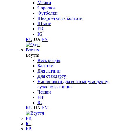
Майки
Сорочки
Футболки
Шкарпетки та колготи
Штани
FB
IG
RU
UA
EN
Взуття
Взуття
Весь розділ
Балетки
Для латини
Для стандарту
Напівпальці для контемпу/модерну,
сучасного танцю
Чешки
FB
IG
RU
UA
EN
FB
IG
FB