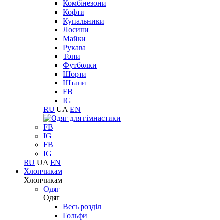
Комбінезони
Кофти
Купальники
Лосини
Майки
Рукава
Топи
Футболки
Шорти
Штани
FB
IG
RU
UA
EN
FB
IG
FB
IG
RU
UA
EN
Хлопчикам
Хлопчикам
Одяг
Одяг
Весь розділ
Гольфи