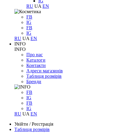
IG
RU
UA
EN
FB
IG
FB
IG
RU
UA
EN
INFO
INFO
Про нас
Каталоги
Контакти
Адреси магазинів
Таблиця розмірів
Бренди
FB
IG
FB
IG
RU
UA
EN
Увійти
/
Реєстрація
Таблиця розмірів