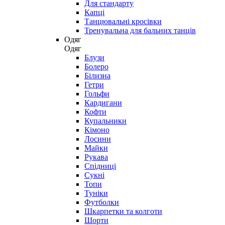
Для стандарту
Капці
Танцювальні кросівки
Тренувальна для бальних танців
Одяг
Одяг
Блузи
Болеро
Білизна
Гетри
Гольфи
Кардигани
Кофти
Купальники
Кімоно
Лосини
Майки
Рукава
Спідниці
Сукні
Топи
Туніки
Футболки
Шкарпетки та колготи
Шорти