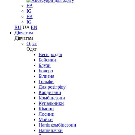
FB
IG
FB
IG
RU
UA
EN
Дівчатам
Дівчатам
Одяг
Одяг
Весь розділ
Бейсики
Блузи
Болеро
Білизна
Гольфи
Для розігріву
Кардигани
Комбінезони
Купальники
Кімоно
Лосини
Майки
Напівкомбінезони
Напівпачки