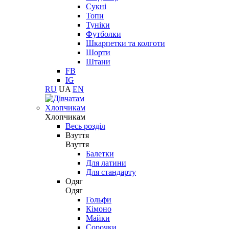
Сукні
Топи
Туніки
Футболки
Шкарпетки та колготи
Шорти
Штани
FB
IG
RU
UA
EN
Хлопчикам
Хлопчикам
Весь розділ
Взуття
Взуття
Балетки
Для латини
Для стандарту
Одяг
Одяг
Гольфи
Кімоно
Майки
Сорочки