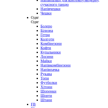
Напівпальці для контемпу/модерну,
сучасного танцю
Напівчешки
Чешки
Одяг
Одяг
Болеро
Білизна
Гетри
Колготи
Комбінезони
Кофти
Купальники
Лосини
Майки
Напівкомбінезони
Напівпачка
Рукава
Топи
Футболки
Хітони
Шопенки
Шорти
Штани
FB