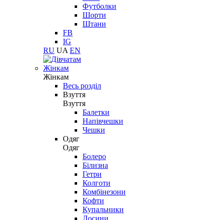
Футболки
Шорти
Штани
FB
IG
RU
UA
EN
Жінкам
Жінкам
Весь розділ
Взуття
Взуття
Балетки
Напівчешки
Чешки
Одяг
Одяг
Болеро
Білизна
Гетри
Колготи
Комбінезони
Кофти
Купальники
Лосини