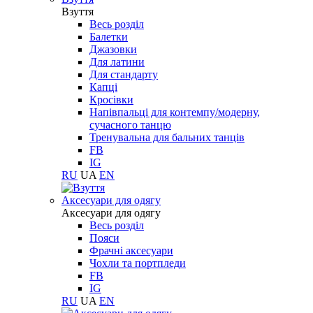
Взуття
Весь розділ
Балетки
Джазовки
Для латини
Для стандарту
Капці
Кросівки
Напівпальці для контемпу/модерну,
сучасного танцю
Тренувальна для бальних танців
FB
IG
RU
UA
EN
Aксесуари для одягу
Aксесуари для одягу
Весь розділ
Пояси
Фрачні аксесуари
Чохли та портпледи
FB
IG
RU
UA
EN