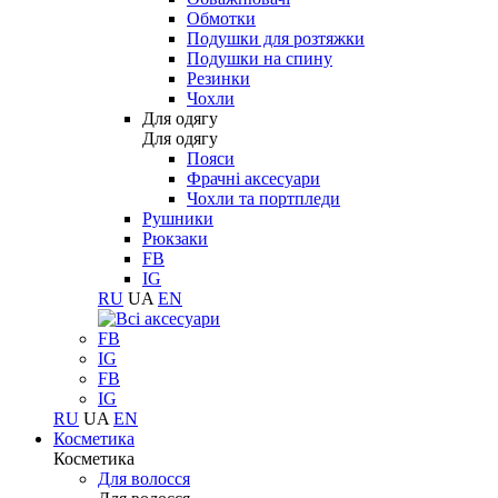
Обмотки
Подушки для розтяжки
Подушки на спину
Резинки
Чохли
Для одягу
Для одягу
Пояси
Фрачні аксесуари
Чохли та портпледи
Рушники
Рюкзаки
FB
IG
RU
UA
EN
FB
IG
FB
IG
RU
UA
EN
Косметика
Косметика
Для волосся