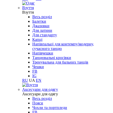
Взуття
Взуття
Весь розділ
Балетки
Джазовки
Для латини
Для стандарту
Капці
Напівпальці для контемпу/модерну,
сучасного танцю
Напівчешки
Танцювальні кросівки
Тренувальна для бальних танців
Чешки
FB
IG
RU
UA
EN
Aксесуари для одягу
Aксесуари для одягу
Весь розділ
Пояси
Чохли та портпледи
FB