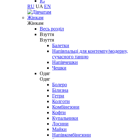
IG
RU
UA
EN
Жінкам
Жінкам
Весь розділ
Взуття
Взуття
Балетки
Напівпальці для контемпу/модерну,
сучасного танцю
Напівчешки
Чешки
Одяг
Одяг
Болеро
Білизна
Гетри
Колготи
Комбінезони
Кофти
Купальники
Лосини
Майки
Напівкомбінезони