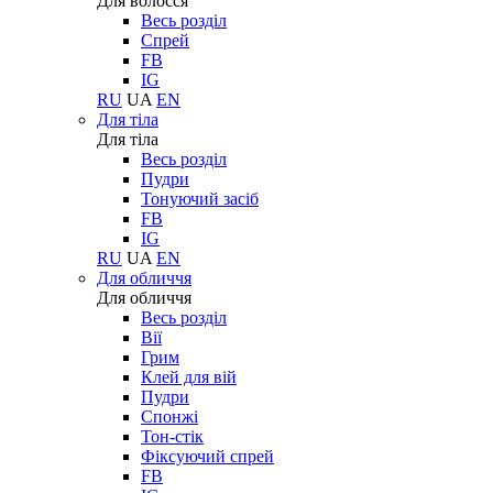
Для волосся
Весь розділ
Спрей
FB
IG
RU
UA
EN
Для тіла
Для тіла
Весь розділ
Пудри
Тонуючий засіб
FB
IG
RU
UA
EN
Для обличчя
Для обличчя
Весь розділ
Вії
Грим
Клей для вій
Пудри
Спонжі
Тон-стік
Фіксуючий спрей
FB