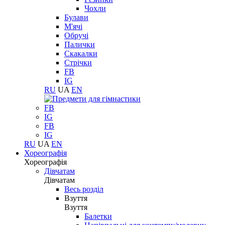
Чохли
Булави
М'ячі
Обручі
Палички
Скакалки
Стрічки
FB
IG
RU
UA
EN
FB
IG
FB
IG
RU
UA
EN
Хореографія
Хореографія
Дівчатам
Дівчатам
Весь розділ
Взуття
Взуття
Балетки