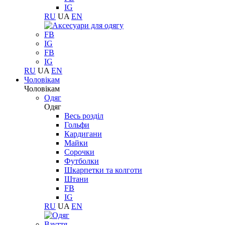
IG
RU
UA
EN
FB
IG
FB
IG
RU
UA
EN
Чоловікам
Чоловікам
Одяг
Одяг
Весь розділ
Гольфи
Кардигани
Майки
Сорочки
Футболки
Шкарпетки та колготи
Штани
FB
IG
RU
UA
EN
Взуття