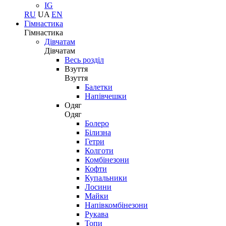
IG
RU
UA
EN
Гімнастика
Гімнастика
Дівчатам
Дівчатам
Весь розділ
Взуття
Взуття
Балетки
Напівчешки
Одяг
Одяг
Болеро
Білизна
Гетри
Колготи
Комбінезони
Кофти
Купальники
Лосини
Майки
Напівкомбінезони
Рукава
Топи