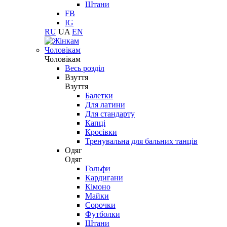
Штани
FB
IG
RU
UA
EN
Чоловікам
Чоловікам
Весь розділ
Взуття
Взуття
Балетки
Для латини
Для стандарту
Капці
Кросівки
Тренувальна для бальних танців
Одяг
Одяг
Гольфи
Кардигани
Кімоно
Майки
Сорочки
Футболки
Штани