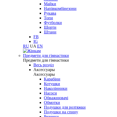
Майки
Напівкомбінезони
Рукава
Топи
Футболки
Шорти
Штани
FB
IG
RU
UA
EN
Предмети для гімнастики
Предмети для гімнастики
Весь розділ
Аксессуары
Аксессуары
Карабіни
Котушки
Наколінники
Насоси
Обважнювачі
Обмотки
Подушки для розтяжки
Подушки на спину
Резинки