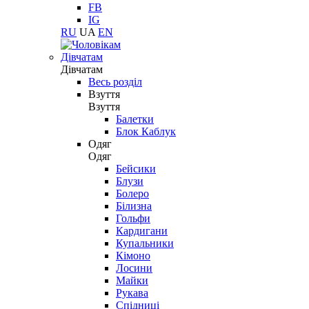
FB
IG
RU
UA
EN
Дівчатам
Дівчатам
Весь розділ
Взуття
Взуття
Балетки
Блок Каблук
Одяг
Одяг
Бейсики
Блузи
Болеро
Білизна
Гольфи
Кардигани
Купальники
Кімоно
Лосини
Майки
Рукава
Спідниці