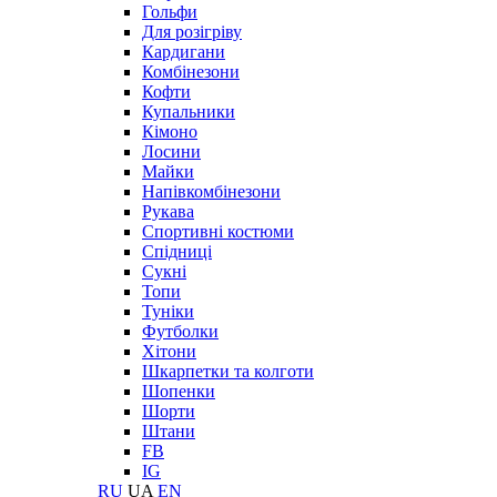
Гольфи
Для розігріву
Кардигани
Комбінезони
Кофти
Купальники
Кімоно
Лосини
Майки
Напівкомбінезони
Рукава
Спортивні костюми
Спідниці
Сукні
Топи
Туніки
Футболки
Хітони
Шкарпетки та колготи
Шопенки
Шорти
Штани
FB
IG
RU
UA
EN