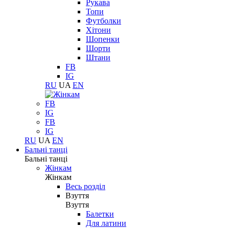
Рукава
Топи
Футболки
Хітони
Шопенки
Шорти
Штани
FB
IG
RU
UA
EN
FB
IG
FB
IG
RU
UA
EN
Бальні танці
Бальні танці
Жінкам
Жінкам
Весь розділ
Взуття
Взуття
Балетки
Для латини