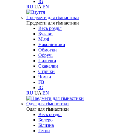
IG
RU
UA
EN
Предмети для гімнастики
Предмети для гімнастики
Весь розділ
Булави
М'ячі
Наколінники
Обмотки
Обручі
Палочки
Скакалки
Стрічки
Чохли
FB
IG
RU
UA
EN
Одяг для гімнастики
Одяг для гімнастики
Весь розділ
Болеро
Білизна
Гетри