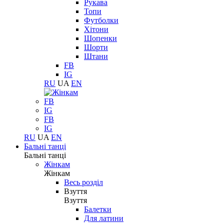
Рукава
Топи
Футболки
Хітони
Шопенки
Шорти
Штани
FB
IG
RU
UA
EN
FB
IG
FB
IG
RU
UA
EN
Бальні танці
Бальні танці
Жінкам
Жінкам
Весь розділ
Взуття
Взуття
Балетки
Для латини