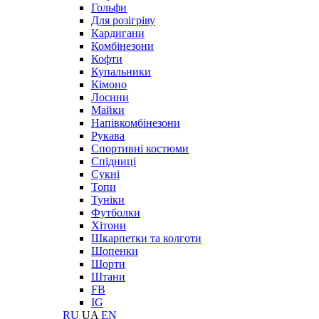
Гольфи
Для розігріву
Кардигани
Комбінезони
Кофти
Купальники
Кімоно
Лосини
Майки
Напівкомбінезони
Рукава
Спортивні костюми
Спідниці
Сукні
Топи
Туніки
Футболки
Хітони
Шкарпетки та колготи
Шопенки
Шорти
Штани
FB
IG
RU
UA
EN