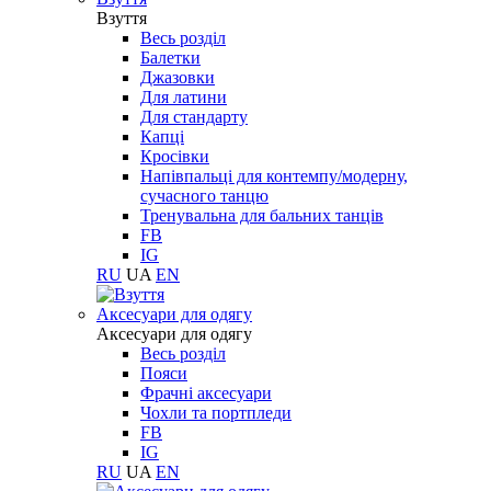
Взуття
Весь розділ
Балетки
Джазовки
Для латини
Для стандарту
Капці
Кросівки
Напівпальці для контемпу/модерну,
сучасного танцю
Тренувальна для бальних танців
FB
IG
RU
UA
EN
Aксесуари для одягу
Aксесуари для одягу
Весь розділ
Пояси
Фрачні аксесуари
Чохли та портпледи
FB
IG
RU
UA
EN