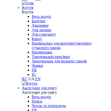
Взуття
Взуття
Весь розділ
Балетки
Джазовки
Для латини
Для стандарту
Капці
Напівпальці для контемпу/модерну,
сучасного танцю
Напівчешки
Танцювальні кросівки
Тренувальна для бальних танців
Чешки
FB
IG
RU
UA
EN
Aксесуари для одягу
Aксесуари для одягу
Весь розділ
Пояси
Чохли та портпледи
FB