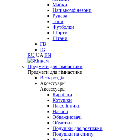
Майки
Напівкомбінезони
Рукава
Топи
Футболки
Шорти
Штани
FB
IG
RU
UA
EN
Предмети для гімнастики
Предмети для гімнастики
Весь розділ
Аксессуары
Аксессуары
Карабіни
Котушки
Наколінники
Насоси
Обважнювачі
Обмотки
Подушки для розтяжки
Подушки на спину
Резинки