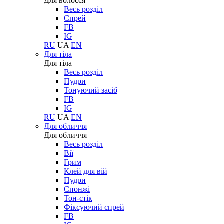
Для волосся
Весь розділ
Спрей
FB
IG
RU
UA
EN
Для тіла
Для тіла
Весь розділ
Пудри
Тонуючий засіб
FB
IG
RU
UA
EN
Для обличчя
Для обличчя
Весь розділ
Вії
Грим
Клей для вій
Пудри
Спонжі
Тон-стік
Фіксуючий спрей
FB