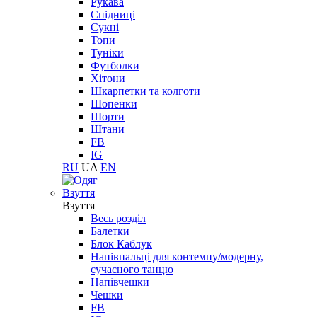
Рукава
Спідниці
Сукні
Топи
Туніки
Футболки
Хітони
Шкарпетки та колготи
Шопенки
Шорти
Штани
FB
IG
RU
UA
EN
Взуття
Взуття
Весь розділ
Балетки
Блок Каблук
Напівпальці для контемпу/модерну,
сучасного танцю
Напівчешки
Чешки
FB