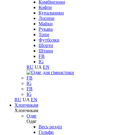
Комбінезони
Кофти
Купальники
Лосини
Майки
Рукава
Топи
Футболки
Шорти
Штани
FB
IG
RU
UA
EN
FB
IG
FB
IG
RU
UA
EN
Хлопчикам
Хлопчикам
Одяг
Одяг
Весь розділ
Гольфи