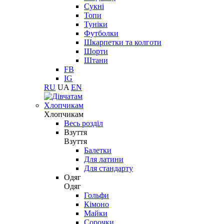
Сукні
Топи
Туніки
Футболки
Шкарпетки та колготи
Шорти
Штани
FB
IG
RU
UA
EN
Хлопчикам
Хлопчикам
Весь розділ
Взуття
Взуття
Балетки
Для латини
Для стандарту
Одяг
Одяг
Гольфи
Кімоно
Майки
Сорочки