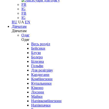
FB
IG
FB
IG
RU
UA
EN
Дівчатам
Дівчатам
Одяг
Одяг
Весь розділ
Бейсики
Блузи
Болеро
Білизна
Гольфи
Для розігріву
Кардигани
Комбінезони
Купальники
Кімоно
Лосини
Майки
Напівкомбінезони
Напівпачки