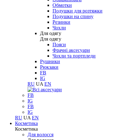
Обмотки
Подушки для розтяжки
Подушки на спину
Резинки
Чохли
Для одягу
Для одягу
Пояси
Фрачні аксесуари
Чохли та портпледи
Рушники
Рюкзаки
FB
IG
RU
UA
EN
FB
IG
FB
IG
RU
UA
EN
Косметика
Косметика
Для волосся