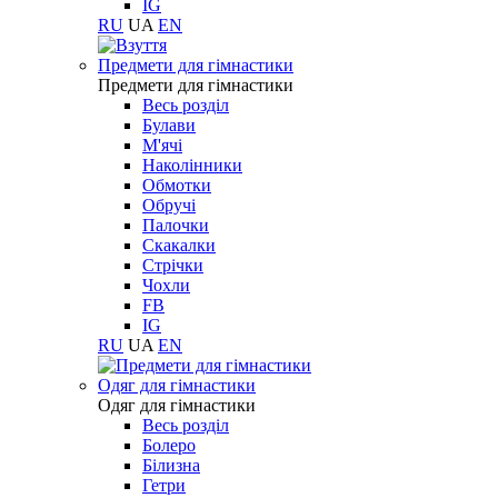
IG
RU
UA
EN
Предмети для гімнастики
Предмети для гімнастики
Весь розділ
Булави
М'ячі
Наколінники
Обмотки
Обручі
Палочки
Скакалки
Стрічки
Чохли
FB
IG
RU
UA
EN
Одяг для гімнастики
Одяг для гімнастики
Весь розділ
Болеро
Білизна
Гетри