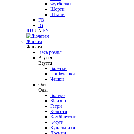
Футболки
Шорти
Штани
FB
IG
RU
UA
EN
Жінкам
Жінкам
Весь розділ
Взуття
Взуття
Балетки
Напівчешки
Чешки
Одяг
Одяг
Болеро
Білизна
Гетри
Колготи
Комбінезони
Кофти
Купальники
Лосини