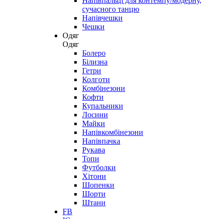
Напівпальці для контемпу/модерну,
сучасного танцю
Напівчешки
Чешки
Одяг
Одяг
Болеро
Білизна
Гетри
Колготи
Комбінезони
Кофти
Купальники
Лосини
Майки
Напівкомбінезони
Напівпачка
Рукава
Топи
Футболки
Хітони
Шопенки
Шорти
Штани
FB