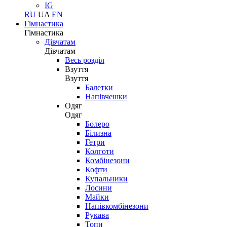
IG
RU
UA
EN
Гімнастика
Гімнастика
Дівчатам
Дівчатам
Весь розділ
Взуття
Взуття
Балетки
Напівчешки
Одяг
Одяг
Болеро
Білизна
Гетри
Колготи
Комбінезони
Кофти
Купальники
Лосини
Майки
Напівкомбінезони
Рукава
Топи