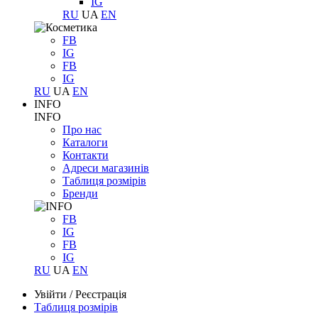
IG
RU
UA
EN
FB
IG
FB
IG
RU
UA
EN
INFO
INFO
Про нас
Каталоги
Контакти
Адреси магазинів
Таблиця розмірів
Бренди
FB
IG
FB
IG
RU
UA
EN
Увійти
/
Реєстрація
Таблиця розмірів