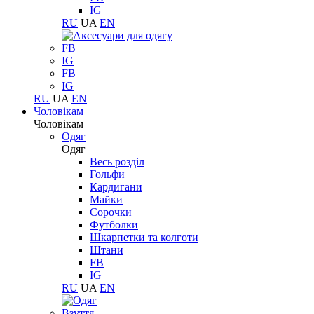
IG
RU
UA
EN
FB
IG
FB
IG
RU
UA
EN
Чоловікам
Чоловікам
Одяг
Одяг
Весь розділ
Гольфи
Кардигани
Майки
Сорочки
Футболки
Шкарпетки та колготи
Штани
FB
IG
RU
UA
EN
Взуття