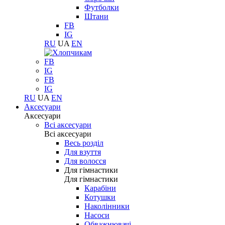
Футболки
Штани
FB
IG
RU
UA
EN
FB
IG
FB
IG
RU
UA
EN
Аксесуари
Аксесуари
Всі аксесуари
Всі аксесуари
Весь розділ
Для взуття
Для волосся
Для гімнастики
Для гімнастики
Карабіни
Котушки
Наколінники
Насоси
Обважнювачі