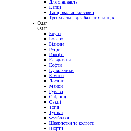
Для стандарту
Капці
Танцювальні кросівки
Тренувальна для бальних танців
Одяг
Одяг
Блузи
Болеро
Білизна
Гетри
Гольфи
Кардигани
Кофти
Купальники
Кімоно
Лосини
Майки
Рукава
Спідниці
Сукні
Топи
Туніки
Футболки
Шкарпетки та колготи
Шорти