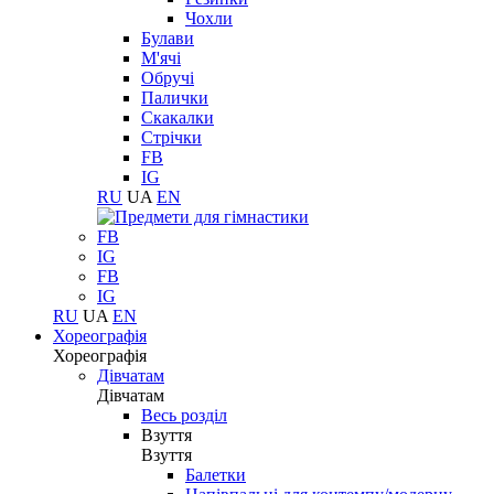
Чохли
Булави
М'ячі
Обручі
Палички
Скакалки
Стрічки
FB
IG
RU
UA
EN
FB
IG
FB
IG
RU
UA
EN
Хореографія
Хореографія
Дівчатам
Дівчатам
Весь розділ
Взуття
Взуття
Балетки