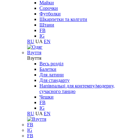
Майки
Сорочки
Футболки
Шкарпетки та колготи
Штани
FB
IG
RU
UA
EN
Взуття
Взуття
Весь розділ
Балетки
Для латини
Для стандарту
Напівпальці для контемпу/модерну,
сучасного танцю
Чешки
FB
IG
RU
UA
EN
FB
IG
FB