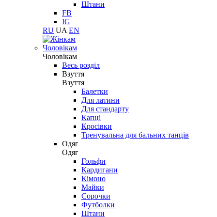
Штани
FB
IG
RU
UA
EN
Чоловікам
Чоловікам
Весь розділ
Взуття
Взуття
Балетки
Для латини
Для стандарту
Капці
Кросівки
Тренувальна для бальних танців
Одяг
Одяг
Гольфи
Кардигани
Кімоно
Майки
Сорочки
Футболки
Штани