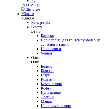
IG
RU
UA
EN
Жінкам
Жінкам
Весь розділ
Взуття
Взуття
Балетки
Напівпальці для контемпу/модерну,
сучасного танцю
Напівчешки
Чешки
Одяг
Одяг
Болеро
Білизна
Гетри
Колготи
Комбінезони
Кофти
Купальники
Лосини
Майки
Напівкомбінезони