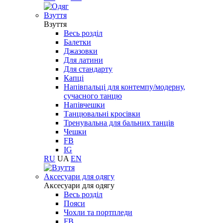
Взуття
Взуття
Весь розділ
Балетки
Джазовки
Для латини
Для стандарту
Капці
Напівпальці для контемпу/модерну,
сучасного танцю
Напівчешки
Танцювальні кросівки
Тренувальна для бальних танців
Чешки
FB
IG
RU
UA
EN
Aксесуари для одягу
Aксесуари для одягу
Весь розділ
Пояси
Чохли та портпледи
FB