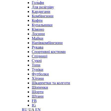
Гольфи
Для розігріву
Кардигани
Комбінезони
Кофти
Купальники
Кімоно
Лосини
Майки
Напівкомбінезони
Рукава
Спортивні костюми
Спідниці
Сукні
Топи
Туніки
Футболки
Хітони
Шкарпетки та колготи
Шопенки
Шорти
Штани
FB
IG
RU
UA
EN