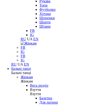
Рукава
Топи
Футболки
Хітони
Шопенки
Шорти
Штани
FB
IG
RU
UA
EN
FB
IG
FB
IG
RU
UA
EN
Бальні танці
Бальні танці
Жінкам
Жінкам
Весь розділ
Взуття
Взуття
Балетки
Для латини