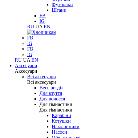
Футболки
Штани
FB
IG
RU
UA
EN
FB
IG
FB
IG
RU
UA
EN
Аксесуари
Аксесуари
Всі аксесуари
Всі аксесуари
Весь розділ
Для взуття
Для волосся
Для гімнастики
Для гімнастики
Карабіни
Котушки
Наколінники
Насоси
Обважнювачі