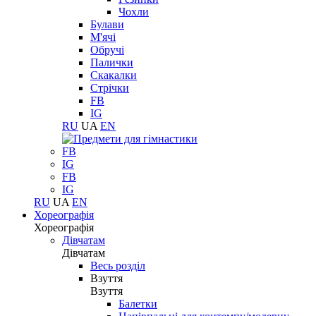
Чохли
Булави
М'ячі
Обручі
Палички
Скакалки
Стрічки
FB
IG
RU
UA
EN
FB
IG
FB
IG
RU
UA
EN
Хореографія
Хореографія
Дівчатам
Дівчатам
Весь розділ
Взуття
Взуття
Балетки