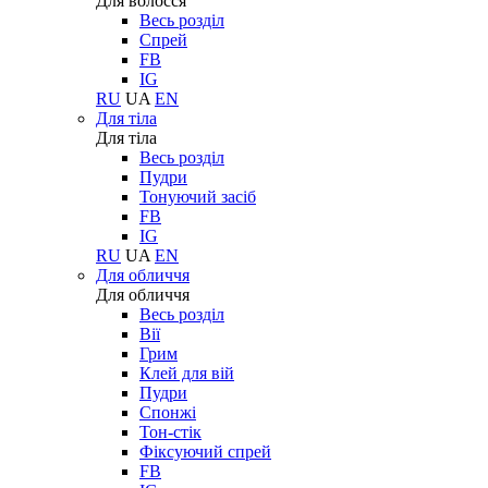
Для волосся
Весь розділ
Спрей
FB
IG
RU
UA
EN
Для тіла
Для тіла
Весь розділ
Пудри
Тонуючий засіб
FB
IG
RU
UA
EN
Для обличчя
Для обличчя
Весь розділ
Вії
Грим
Клей для вій
Пудри
Спонжі
Тон-стік
Фіксуючий спрей
FB