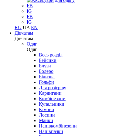
FB
IG
FB
IG
RU
UA
EN
Дівчатам
Дівчатам
Одяг
Одяг
Весь розділ
Бейсики
Блузи
Болеро
Білизна
Гольфи
Для розігріву
Кардигани
Комбінезони
Купальники
Кімоно
Лосини
Майки
Напівкомбінезони
Напівпачки