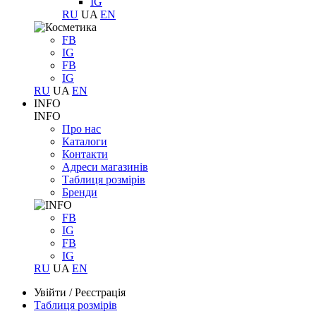
IG
RU
UA
EN
FB
IG
FB
IG
RU
UA
EN
INFO
INFO
Про нас
Каталоги
Контакти
Адреси магазинів
Таблиця розмірів
Бренди
FB
IG
FB
IG
RU
UA
EN
Увійти
/
Реєстрація
Таблиця розмірів