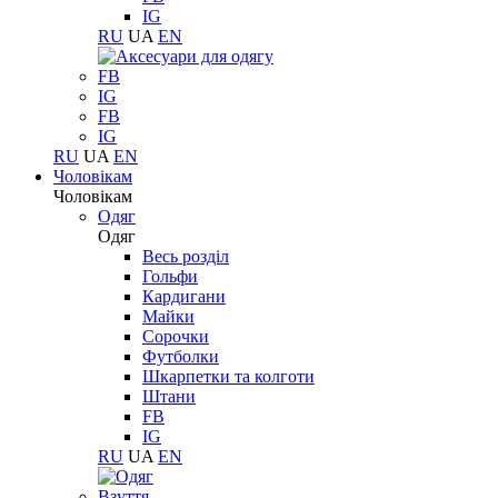
IG
RU
UA
EN
FB
IG
FB
IG
RU
UA
EN
Чоловікам
Чоловікам
Одяг
Одяг
Весь розділ
Гольфи
Кардигани
Майки
Сорочки
Футболки
Шкарпетки та колготи
Штани
FB
IG
RU
UA
EN
Взуття