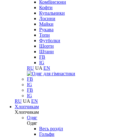
Комбінезони
Кофти
Купальники
Лосини
Майки
Рукава
Топи
Футболки
Шорти
Штани
FB
IG
RU
UA
EN
FB
IG
FB
IG
RU
UA
EN
Хлопчикам
Хлопчикам
Одяг
Одяг
Весь розділ
Гольфи