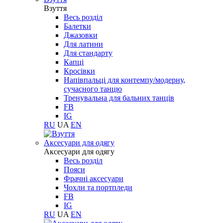
Взуття
Весь розділ
Балетки
Джазовки
Для латини
Для стандарту
Капці
Кросівки
Напівпальці для контемпу/модерну,
сучасного танцю
Тренувальна для бальних танців
FB
IG
RU
UA
EN
Aксесуари для одягу
Aксесуари для одягу
Весь розділ
Пояси
Фрачні аксесуари
Чохли та портпледи
FB
IG
RU
UA
EN