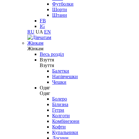
Футболки
Шорти
Штани
FB
IG
RU
UA
EN
Жінкам
Жінкам
Весь розділ
Взуття
Взуття
Балетки
Напівчешки
Чешки
Одяг
Одяг
Болеро
Білизна
Гетри
Колготи
Комбінезони
Кофти
Купальники
Лосини