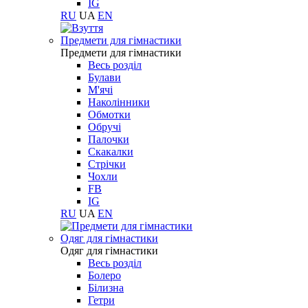
IG
RU
UA
EN
Предмети для гімнастики
Предмети для гімнастики
Весь розділ
Булави
М'ячі
Наколінники
Обмотки
Обручі
Палочки
Скакалки
Стрічки
Чохли
FB
IG
RU
UA
EN
Одяг для гімнастики
Одяг для гімнастики
Весь розділ
Болеро
Білизна
Гетри