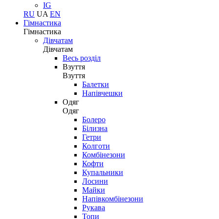
IG
RU
UA
EN
Гімнастика
Гімнастика
Дівчатам
Дівчатам
Весь розділ
Взуття
Взуття
Балетки
Напівчешки
Одяг
Одяг
Болеро
Білизна
Гетри
Колготи
Комбінезони
Кофти
Купальники
Лосини
Майки
Напівкомбінезони
Рукава
Топи