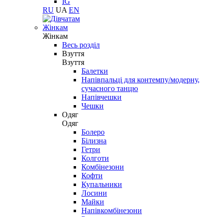
IG
RU
UA
EN
Жінкам
Жінкам
Весь розділ
Взуття
Взуття
Балетки
Напівпальці для контемпу/модерну,
сучасного танцю
Напівчешки
Чешки
Одяг
Одяг
Болеро
Білизна
Гетри
Колготи
Комбінезони
Кофти
Купальники
Лосини
Майки
Напівкомбінезони