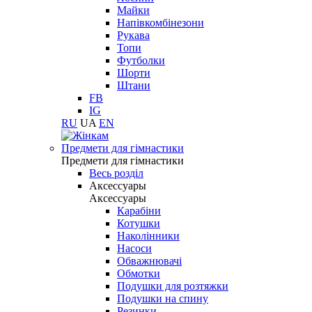
Майки
Напівкомбінезони
Рукава
Топи
Футболки
Шорти
Штани
FB
IG
RU
UA
EN
Предмети для гімнастики
Предмети для гімнастики
Весь розділ
Аксессуары
Аксессуары
Карабіни
Котушки
Наколінники
Насоси
Обважнювачі
Обмотки
Подушки для розтяжки
Подушки на спину
Резинки