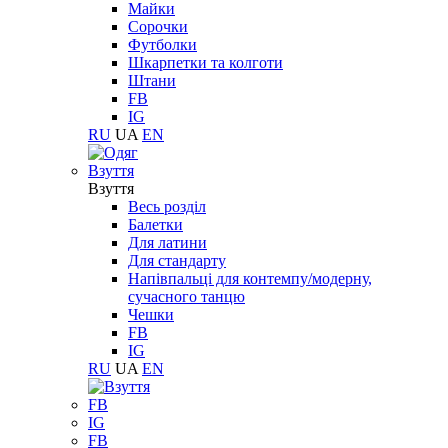
Майки
Сорочки
Футболки
Шкарпетки та колготи
Штани
FB
IG
RU
UA
EN
Взуття
Взуття
Весь розділ
Балетки
Для латини
Для стандарту
Напівпальці для контемпу/модерну,
сучасного танцю
Чешки
FB
IG
RU
UA
EN
FB
IG
FB