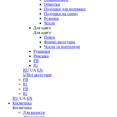
Обмотки
Подушки для розтяжки
Подушки на спину
Резинки
Чохли
Для одягу
Для одягу
Пояси
Фрачні аксесуари
Чохли та портпледи
Рушники
Рюкзаки
FB
IG
RU
UA
EN
FB
IG
FB
IG
RU
UA
EN
Косметика
Косметика
Для волосся