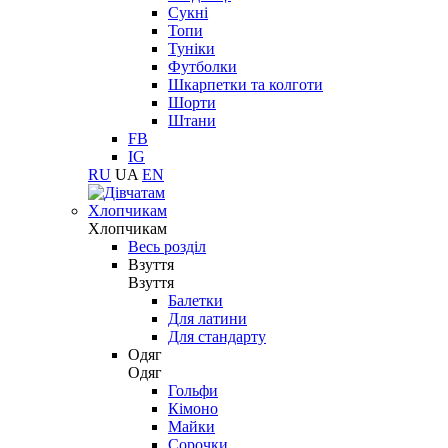
Сукні
Топи
Туніки
Футболки
Шкарпетки та колготи
Шорти
Штани
FB
IG
RU
UA
EN
Хлопчикам
Хлопчикам
Весь розділ
Взуття
Взуття
Балетки
Для латини
Для стандарту
Одяг
Одяг
Гольфи
Кімоно
Майки
Сорочки