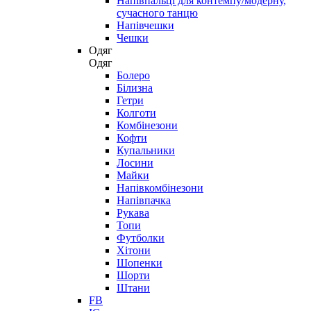
Напівпальці для контемпу/модерну,
сучасного танцю
Напівчешки
Чешки
Одяг
Одяг
Болеро
Білизна
Гетри
Колготи
Комбінезони
Кофти
Купальники
Лосини
Майки
Напівкомбінезони
Напівпачка
Рукава
Топи
Футболки
Хітони
Шопенки
Шорти
Штани
FB