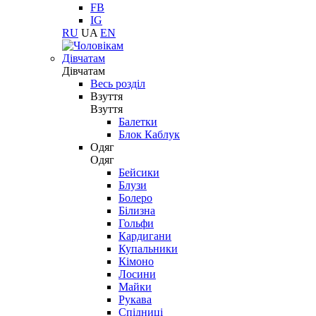
FB
IG
RU
UA
EN
Дівчатам
Дівчатам
Весь розділ
Взуття
Взуття
Балетки
Блок Каблук
Одяг
Одяг
Бейсики
Блузи
Болеро
Білизна
Гольфи
Кардигани
Купальники
Кімоно
Лосини
Майки
Рукава
Спідниці