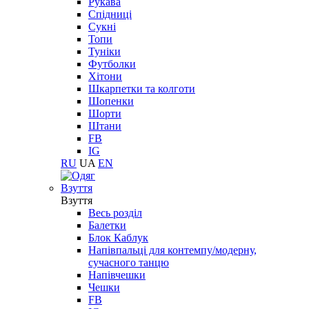
Рукава
Спідниці
Сукні
Топи
Туніки
Футболки
Хітони
Шкарпетки та колготи
Шопенки
Шорти
Штани
FB
IG
RU
UA
EN
Взуття
Взуття
Весь розділ
Балетки
Блок Каблук
Напівпальці для контемпу/модерну,
сучасного танцю
Напівчешки
Чешки
FB