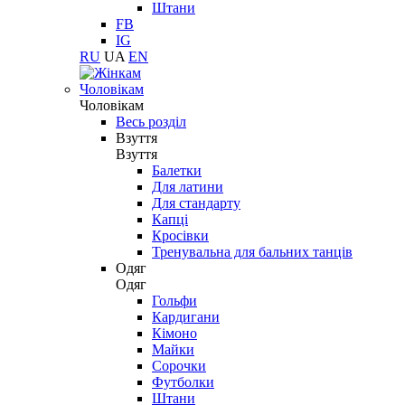
Штани
FB
IG
RU
UA
EN
Чоловікам
Чоловікам
Весь розділ
Взуття
Взуття
Балетки
Для латини
Для стандарту
Капці
Кросівки
Тренувальна для бальних танців
Одяг
Одяг
Гольфи
Кардигани
Кімоно
Майки
Сорочки
Футболки
Штани