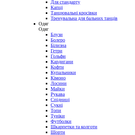
Для стандарту
Капці
Танцювальні кросівки
Тренувальна для бальних танців
Одяг
Одяг
Блузи
Болеро
Білизна
Гетри
Гольфи
Кардигани
Кофти
Купальники
Кімоно
Лосини
Майки
Рукава
Спідниці
Сукні
Топи
Туніки
Футболки
Шкарпетки та колготи
Шорти