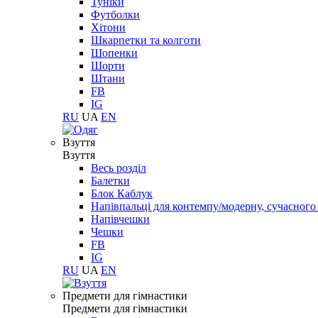
Туніки
Футболки
Хітони
Шкарпетки та колготи
Шопенки
Шорти
Штани
FB
IG
RU
UA
EN
Взуття
Взуття
Весь розділ
Балетки
Блок Каблук
Напівпальці для контемпу/модерну, сучасног
Напівчешки
Чешки
FB
IG
RU
UA
EN
Предмети для гімнастики
Предмети для гімнастики