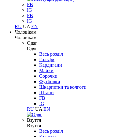
FB
IG
FB
IG
RU
UA
EN
Чоловікам
Чоловікам
Одяг
Одяг
Весь розділ
Гольфи
Кардигани
Майки
Сорочки
Футболки
Шкарпетки та колготи
Штани
FB
IG
RU
UA
EN
Взуття
Взуття
Весь розділ
Балетки