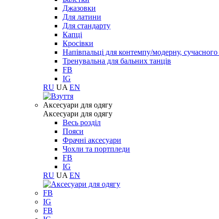
Джазовки
Для латини
Для стандарту
Капці
Кросівки
Напівпальці для контемпу/модерну, сучасног
Тренувальна для бальних танців
FB
IG
RU
UA
EN
Aксесуари для одягу
Aксесуари для одягу
Весь розділ
Пояси
Фрачні аксесуари
Чохли та портпледи
FB
IG
RU
UA
EN
FB
IG
FB