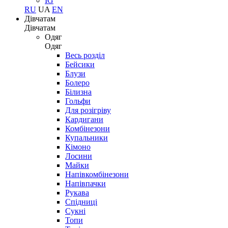
IG
RU
UA
EN
Дівчатам
Дівчатам
Одяг
Одяг
Весь розділ
Бейсики
Блузи
Болеро
Білизна
Гольфи
Для розігріву
Кардигани
Комбінезони
Купальники
Кімоно
Лосини
Майки
Напівкомбінезони
Напівпачки
Рукава
Спідниці
Сукні
Топи