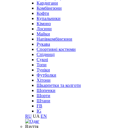
Кардигани
Комбінезони
Кофти
Купальники
Кімоно
Лосини
Майки
Напівкомбінезони
Рукава
Спортивні костюми
Спідниці
Сукні
Топи
Туніки
Футболки
Хітони
Шкарпетки та колготи
Шопенки
Шорти
Штани
FB
IG
RU
UA
EN
Взуття