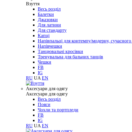
Взуття
Весь розділ
Балетки
Джазовки
Для латини
Для стандарту
Капці
Напівпальці для контемпу/модерну, сучасног
Напівчешки
Танцювальні кросівки
Тренувальна для бальних танців
Чешки
FB
IG
RU
UA
EN
Aксесуари для одягу
Aксесуари для одягу
Весь розділ
Пояси
Чохли та портпледи
FB
IG
RU
UA
EN