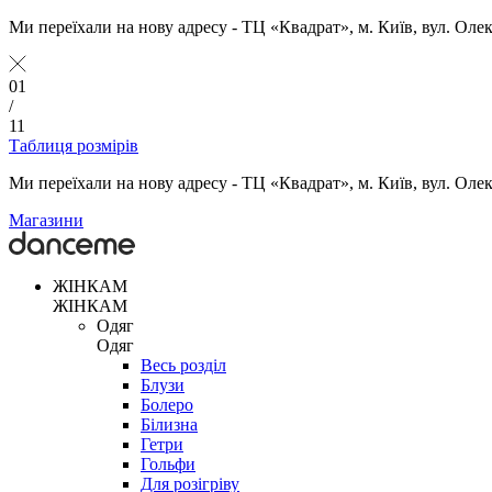
Ми переїхали на нову адресу - ТЦ «Квадрат», м. Київ, вул. Оле
01
/
11
Таблиця розмірів
Ми переїхали на нову адресу - ТЦ «Квадрат», м. Київ, вул. Оле
Магазини
ЖІНКАМ
ЖІНКАМ
Одяг
Одяг
Весь розділ
Блузи
Болеро
Білизна
Гетри
Гольфи
Для розігріву