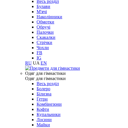
Весь розділ
Булави
М'ячі
Наколінники
Обмотки
Обручі
Палочки
Скакалки
Стрічки
Чохли
FB
IG
RU
UA
EN
Одяг для гімнастики
Одяг для гімнастики
Весь розділ
Болеро
Білизна
Гетри
Комбінезони
Кофти
Купальники
Лосини
Майки