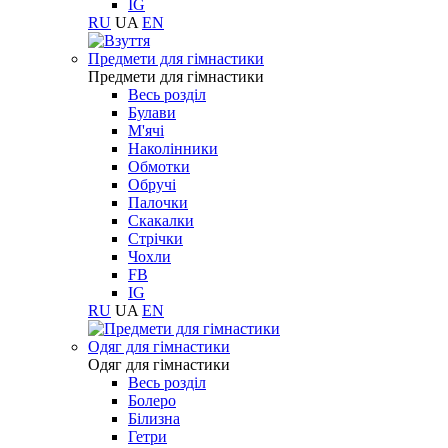
IG
RU
UA
EN
Предмети для гімнастики
Предмети для гімнастики
Весь розділ
Булави
М'ячі
Наколінники
Обмотки
Обручі
Палочки
Скакалки
Стрічки
Чохли
FB
IG
RU
UA
EN
Одяг для гімнастики
Одяг для гімнастики
Весь розділ
Болеро
Білизна
Гетри