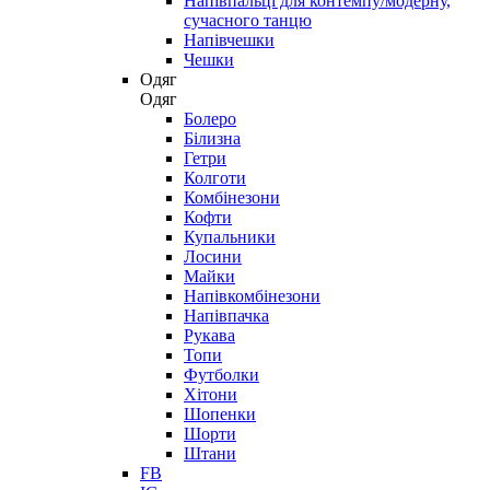
Напівпальці для контемпу/модерну,
сучасного танцю
Напівчешки
Чешки
Одяг
Одяг
Болеро
Білизна
Гетри
Колготи
Комбінезони
Кофти
Купальники
Лосини
Майки
Напівкомбінезони
Напівпачка
Рукава
Топи
Футболки
Хітони
Шопенки
Шорти
Штани
FB