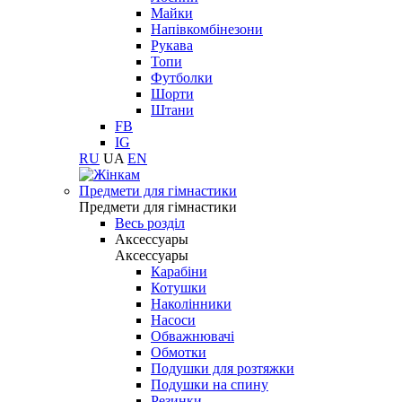
Майки
Напівкомбінезони
Рукава
Топи
Футболки
Шорти
Штани
FB
IG
RU
UA
EN
Предмети для гімнастики
Предмети для гімнастики
Весь розділ
Аксессуары
Аксессуары
Карабіни
Котушки
Наколінники
Насоси
Обважнювачі
Обмотки
Подушки для розтяжки
Подушки на спину
Резинки