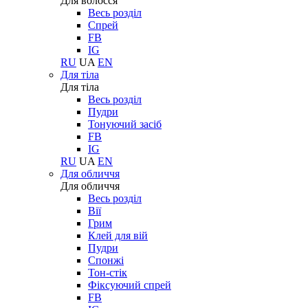
Для волосся
Весь розділ
Спрей
FB
IG
RU
UA
EN
Для тіла
Для тіла
Весь розділ
Пудри
Тонуючий засіб
FB
IG
RU
UA
EN
Для обличчя
Для обличчя
Весь розділ
Вії
Грим
Клей для вій
Пудри
Спонжі
Тон-стік
Фіксуючий спрей
FB