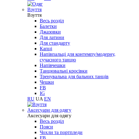
Взуття
Взуття
Весь розділ
Балетки
Джазовки
Для латини
Для стандарту
Капці
Напівпальці для контемпу/модерну,
сучасного танцю
Напівчешки
Танцювальні кросівки
Тренувальна для бальних танців
Чешки
FB
IG
RU
UA
EN
Aксесуари для одягу
Aксесуари для одягу
Весь розділ
Пояси
Чохли та портпледи
FB