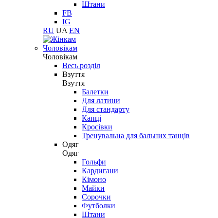
Штани
FB
IG
RU
UA
EN
Чоловікам
Чоловікам
Весь розділ
Взуття
Взуття
Балетки
Для латини
Для стандарту
Капці
Кросівки
Тренувальна для бальних танців
Одяг
Одяг
Гольфи
Кардигани
Кімоно
Майки
Сорочки
Футболки
Штани