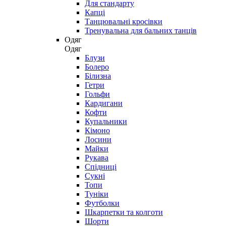
Для стандарту
Капці
Танцювальні кросівки
Тренувальна для бальних танців
Одяг
Одяг
Блузи
Болеро
Білизна
Гетри
Гольфи
Кардигани
Кофти
Купальники
Кімоно
Лосини
Майки
Рукава
Спідниці
Сукні
Топи
Туніки
Футболки
Шкарпетки та колготи
Шорти