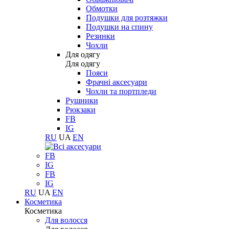
Обмотки
Подушки для розтяжки
Подушки на спину
Резинки
Чохли
Для одягу
Для одягу
Пояси
Фрачні аксесуари
Чохли та портпледи
Рушники
Рюкзаки
FB
IG
RU
UA
EN
FB
IG
FB
IG
RU
UA
EN
Косметика
Косметика
Для волосся