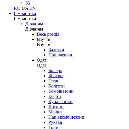
IG
RU
UA
EN
Гімнастика
Гімнастика
Дівчатам
Дівчатам
Весь розділ
Взуття
Взуття
Балетки
Напівчешки
Одяг
Одяг
Болеро
Білизна
Гетри
Колготи
Комбінезони
Кофти
Купальники
Лосини
Майки
Напівкомбінезони
Рукава
Топи