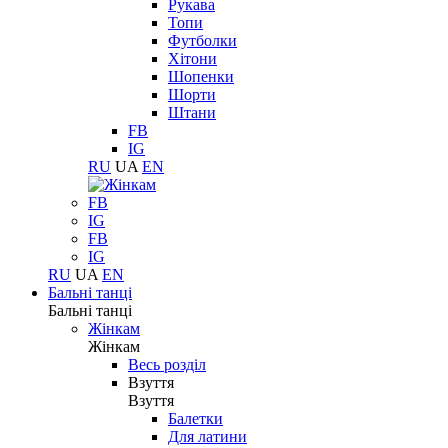
Рукава
Топи
Футболки
Хітони
Шопенки
Шорти
Штани
FB
IG
RU
UA
EN
FB
IG
FB
IG
RU
UA
EN
Бальні танці
Бальні танці
Жінкам
Жінкам
Весь розділ
Взуття
Взуття
Балетки
Для латини