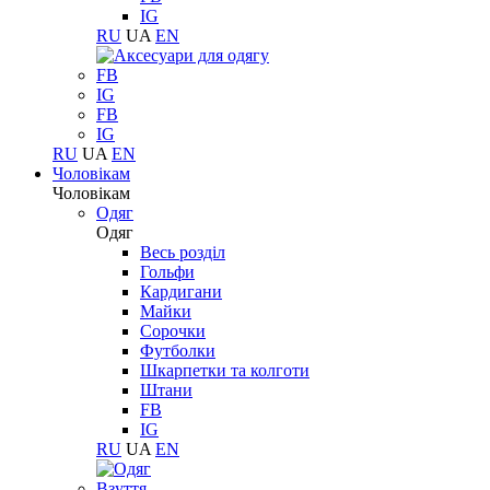
IG
RU
UA
EN
FB
IG
FB
IG
RU
UA
EN
Чоловікам
Чоловікам
Одяг
Одяг
Весь розділ
Гольфи
Кардигани
Майки
Сорочки
Футболки
Шкарпетки та колготи
Штани
FB
IG
RU
UA
EN
Взуття