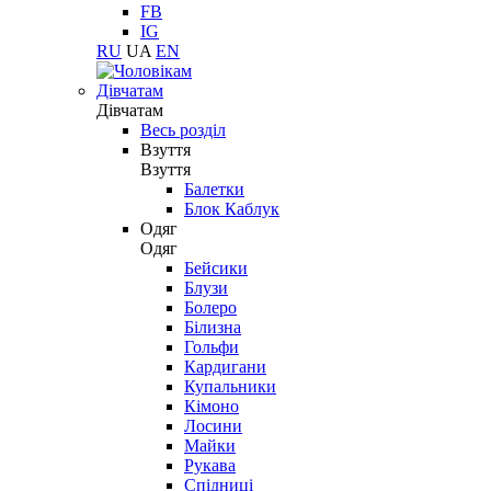
FB
IG
RU
UA
EN
Дівчатам
Дівчатам
Весь розділ
Взуття
Взуття
Балетки
Блок Каблук
Одяг
Одяг
Бейсики
Блузи
Болеро
Білизна
Гольфи
Кардигани
Купальники
Кімоно
Лосини
Майки
Рукава
Спідниці