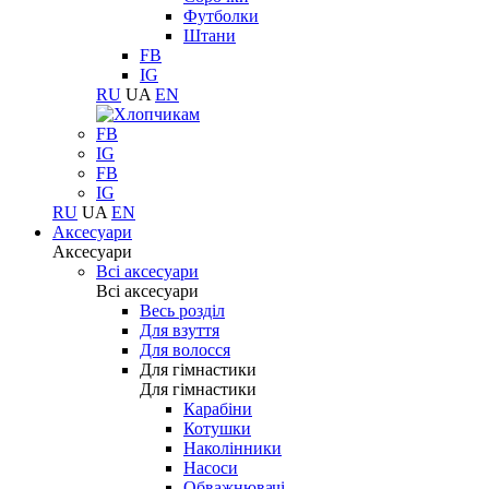
Футболки
Штани
FB
IG
RU
UA
EN
FB
IG
FB
IG
RU
UA
EN
Аксесуари
Аксесуари
Всі аксесуари
Всі аксесуари
Весь розділ
Для взуття
Для волосся
Для гімнастики
Для гімнастики
Карабіни
Котушки
Наколінники
Насоси
Обважнювачі