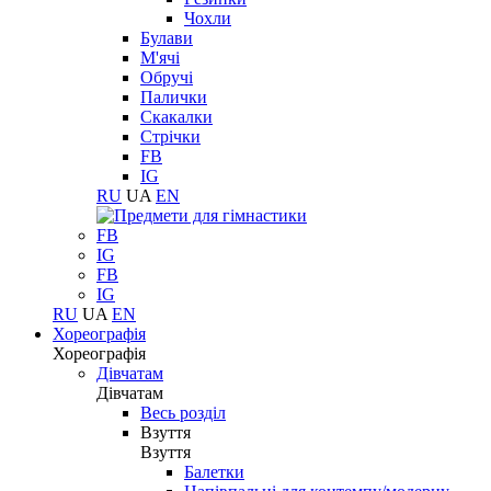
Чохли
Булави
М'ячі
Обручі
Палички
Скакалки
Стрічки
FB
IG
RU
UA
EN
FB
IG
FB
IG
RU
UA
EN
Хореографія
Хореографія
Дівчатам
Дівчатам
Весь розділ
Взуття
Взуття
Балетки