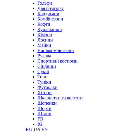
Гольфи
Для розігріву
Кардигани
Комбінезони
Кофти
Купальники
Кімоно
Лосини
Майки
Напівкомбінезони
Рукава
Спортивні костюми
Спідниці
Сукні
Топи
Туніки
Футболки
Хітони
Шкарпетки та колготи
Шопенки
Шорти
Штани
FB
IG
RU
UA
EN