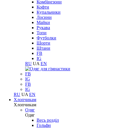
Комбінезони
Кофти
Купальники
Лосини
Майки
Рукава
Топи
Футболки
Шорти
Штани
FB
IG
RU
UA
EN
FB
IG
FB
IG
RU
UA
EN
Хлопчикам
Хлопчикам
Одяг
Одяг
Весь розділ
Гольфи