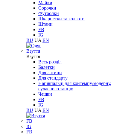
Майки
Сорочки
Футболки
Шкарпетки та колготи
Штани
FB
IG
RU
UA
EN
Взуття
Взуття
Весь розділ
Балетки
Для латини
Для стандарту
Напівпальці для контемпу/модерну,
сучасного танцю
Чешки
FB
IG
RU
UA
EN
FB
IG
FB