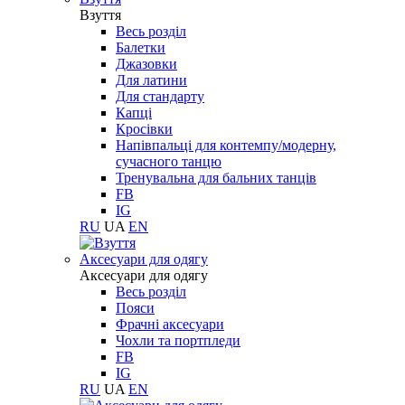
Взуття
Весь розділ
Балетки
Джазовки
Для латини
Для стандарту
Капці
Кросівки
Напівпальці для контемпу/модерну,
сучасного танцю
Тренувальна для бальних танців
FB
IG
RU
UA
EN
Aксесуари для одягу
Aксесуари для одягу
Весь розділ
Пояси
Фрачні аксесуари
Чохли та портпледи
FB
IG
RU
UA
EN