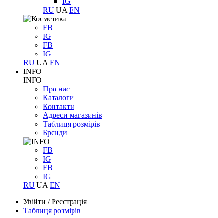
IG
RU
UA
EN
FB
IG
FB
IG
RU
UA
EN
INFO
INFO
Про нас
Каталоги
Контакти
Адреси магазинів
Таблиця розмірів
Бренди
FB
IG
FB
IG
RU
UA
EN
Увійти
/
Реєстрація
Таблиця розмірів