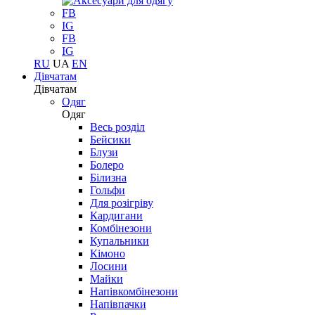
FB
IG
FB
IG
RU
UA
EN
Дівчатам
Дівчатам
Одяг
Одяг
Весь розділ
Бейсики
Блузи
Болеро
Білизна
Гольфи
Для розігріву
Кардигани
Комбінезони
Купальники
Кімоно
Лосини
Майки
Напівкомбінезони
Напівпачки