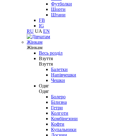
Футболки
Шорти
Штани
FB
IG
RU
UA
EN
Жінкам
Жінкам
Весь розділ
Взуття
Взуття
Балетки
Напівчешки
Чешки
Одяг
Одяг
Болеро
Білизна
Гетри
Колготи
Комбінезони
Кофти
Купальники
Лосини