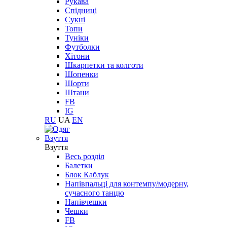
Рукава
Спідниці
Сукні
Топи
Туніки
Футболки
Хітони
Шкарпетки та колготи
Шопенки
Шорти
Штани
FB
IG
RU
UA
EN
Взуття
Взуття
Весь розділ
Балетки
Блок Каблук
Напівпальці для контемпу/модерну,
сучасного танцю
Напівчешки
Чешки
FB