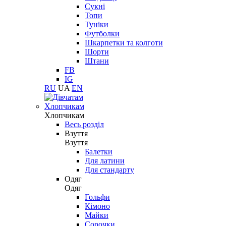
Сукні
Топи
Туніки
Футболки
Шкарпетки та колготи
Шорти
Штани
FB
IG
RU
UA
EN
Хлопчикам
Хлопчикам
Весь розділ
Взуття
Взуття
Балетки
Для латини
Для стандарту
Одяг
Одяг
Гольфи
Кімоно
Майки
Сорочки