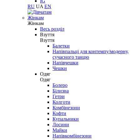
IG
RU
UA
EN
Жінкам
Жінкам
Весь розділ
Взуття
Взуття
Балетки
Напівпальці для контемпу/модерну,
сучасного танцю
Напівчешки
Чешки
Одяг
Одяг
Болеро
Білизна
Гетри
Колготи
Комбінезони
Кофти
Купальники
Лосини
Майки
Напівкомбінезони