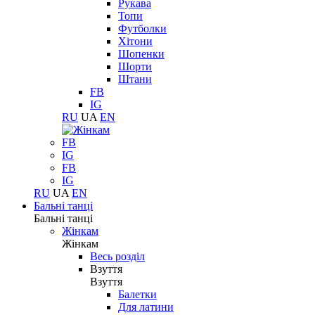
Рукава
Топи
Футболки
Хітони
Шопенки
Шорти
Штани
FB
IG
RU
UA
EN
FB
IG
FB
IG
RU
UA
EN
Бальні танці
Бальні танці
Жінкам
Жінкам
Весь розділ
Взуття
Взуття
Балетки
Для латини