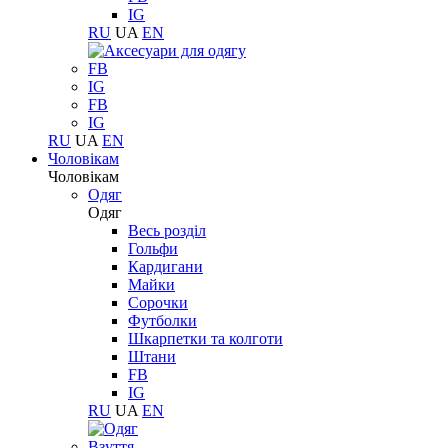
IG
RU
UA
EN
FB
IG
FB
IG
RU
UA
EN
Чоловікам
Чоловікам
Одяг
Одяг
Весь розділ
Гольфи
Кардигани
Майки
Сорочки
Футболки
Шкарпетки та колготи
Штани
FB
IG
RU
UA
EN
Взуття