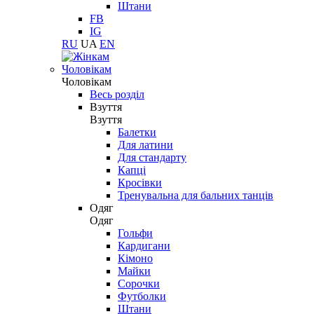
Штани
FB
IG
RU
UA
EN
Чоловікам
Чоловікам
Весь розділ
Взуття
Взуття
Балетки
Для латини
Для стандарту
Капці
Кросівки
Тренувальна для бальних танців
Одяг
Одяг
Гольфи
Кардигани
Кімоно
Майки
Сорочки
Футболки
Штани