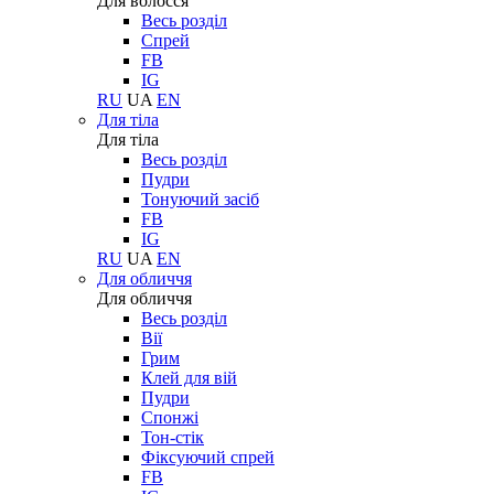
Для волосся
Весь розділ
Спрей
FB
IG
RU
UA
EN
Для тіла
Для тіла
Весь розділ
Пудри
Тонуючий засіб
FB
IG
RU
UA
EN
Для обличчя
Для обличчя
Весь розділ
Вії
Грим
Клей для вій
Пудри
Спонжі
Тон-стік
Фіксуючий спрей
FB