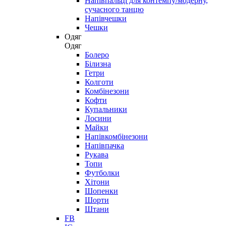
Напівпальці для контемпу/модерну,
сучасного танцю
Напівчешки
Чешки
Одяг
Одяг
Болеро
Білизна
Гетри
Колготи
Комбінезони
Кофти
Купальники
Лосини
Майки
Напівкомбінезони
Напівпачка
Рукава
Топи
Футболки
Хітони
Шопенки
Шорти
Штани
FB