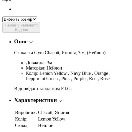
Немає у наявності
Додано
Опис
Скакалка Gym Chacott, Японія, 3 м, (Нейлон)
Довжина: 3м
Матеріал: Нейлон
Колір: Lemon Yellow , Navy Blue , Orange ,
Pepprmint Green , Pink , Purple , Red , Rose
Відповідає стандартам F.I.G.
Характеристики
Виробник:
Chacott, Японія
Колір:
Lemon Yellow
Склад:
Нейлон