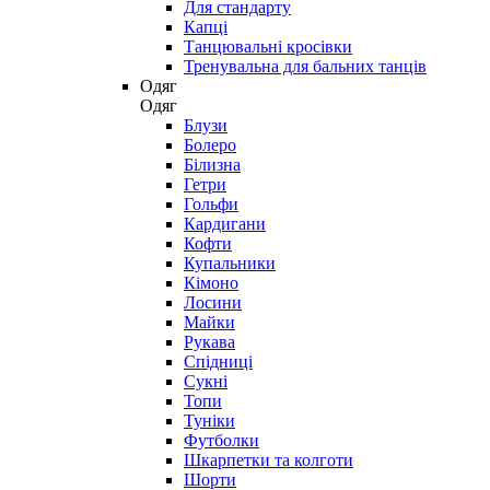
Для стандарту
Капці
Танцювальні кросівки
Тренувальна для бальних танців
Одяг
Одяг
Блузи
Болеро
Білизна
Гетри
Гольфи
Кардигани
Кофти
Купальники
Кімоно
Лосини
Майки
Рукава
Спідниці
Сукні
Топи
Туніки
Футболки
Шкарпетки та колготи
Шорти