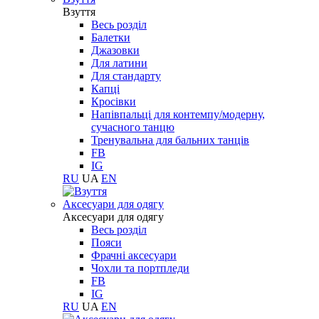
Взуття
Весь розділ
Балетки
Джазовки
Для латини
Для стандарту
Капці
Кросівки
Напівпальці для контемпу/модерну,
сучасного танцю
Тренувальна для бальних танців
FB
IG
RU
UA
EN
Aксесуари для одягу
Aксесуари для одягу
Весь розділ
Пояси
Фрачні аксесуари
Чохли та портпледи
FB
IG
RU
UA
EN