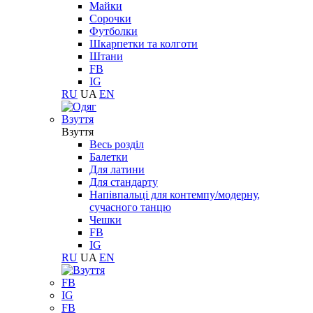
Майки
Сорочки
Футболки
Шкарпетки та колготи
Штани
FB
IG
RU
UA
EN
Взуття
Взуття
Весь розділ
Балетки
Для латини
Для стандарту
Напівпальці для контемпу/модерну,
сучасного танцю
Чешки
FB
IG
RU
UA
EN
FB
IG
FB