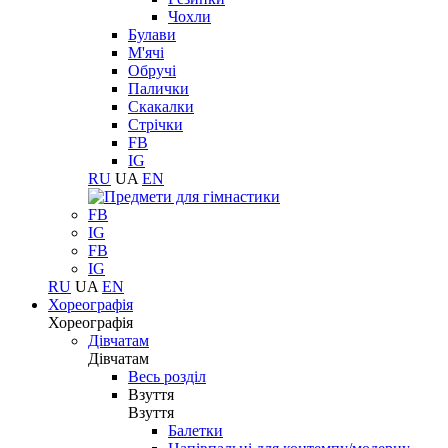
Чохли
Булави
М'ячі
Обручі
Палички
Скакалки
Стрічки
FB
IG
RU
UA
EN
FB
IG
FB
IG
RU
UA
EN
Хореографія
Хореографія
Дівчатам
Дівчатам
Весь розділ
Взуття
Взуття
Балетки