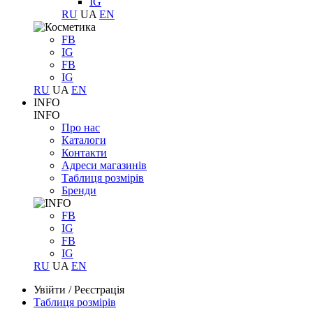
IG
RU
UA
EN
FB
IG
FB
IG
RU
UA
EN
INFO
INFO
Про нас
Каталоги
Контакти
Адреси магазинів
Таблиця розмірів
Бренди
FB
IG
FB
IG
RU
UA
EN
Увійти
/
Реєстрація
Таблиця розмірів