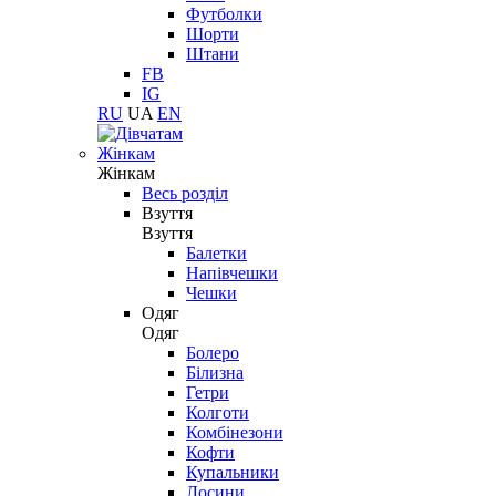
Футболки
Шорти
Штани
FB
IG
RU
UA
EN
Жінкам
Жінкам
Весь розділ
Взуття
Взуття
Балетки
Напівчешки
Чешки
Одяг
Одяг
Болеро
Білизна
Гетри
Колготи
Комбінезони
Кофти
Купальники
Лосини