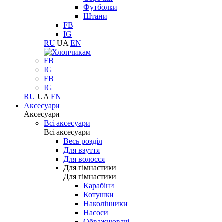
Футболки
Штани
FB
IG
RU
UA
EN
FB
IG
FB
IG
RU
UA
EN
Аксесуари
Аксесуари
Всі аксесуари
Всі аксесуари
Весь розділ
Для взуття
Для волосся
Для гімнастики
Для гімнастики
Карабіни
Котушки
Наколінники
Насоси
Обважнювачі