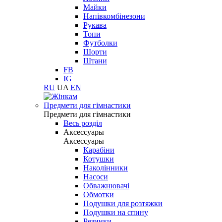
Майки
Напівкомбінезони
Рукава
Топи
Футболки
Шорти
Штани
FB
IG
RU
UA
EN
Предмети для гімнастики
Предмети для гімнастики
Весь розділ
Аксессуары
Аксессуары
Карабіни
Котушки
Наколінники
Насоси
Обважнювачі
Обмотки
Подушки для розтяжки
Подушки на спину
Резинки