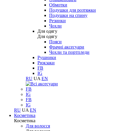
Обмотки
Подушки для розтяжки
Подушки на спину
Резинки
Чохли
Для одягу
Для одягу
Пояси
Фрачні аксесуари
Чохли та портпледи
Рушники
Рюкзаки
FB
IG
RU
UA
EN
FB
IG
FB
IG
RU
UA
EN
Косметика
Косметика
Для волосся