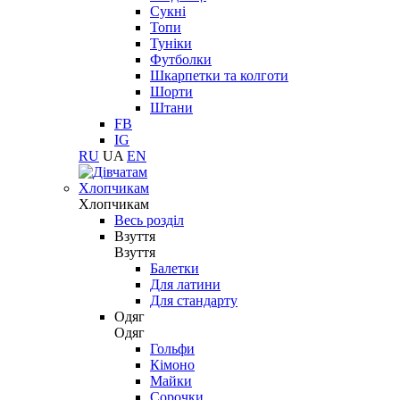
Сукні
Топи
Туніки
Футболки
Шкарпетки та колготи
Шорти
Штани
FB
IG
RU
UA
EN
Хлопчикам
Хлопчикам
Весь розділ
Взуття
Взуття
Балетки
Для латини
Для стандарту
Одяг
Одяг
Гольфи
Кімоно
Майки
Сорочки