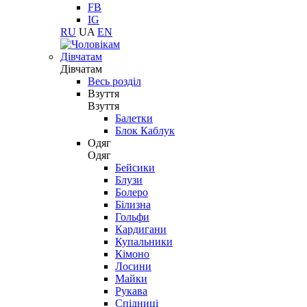
FB
IG
RU
UA
EN
Дівчатам
Дівчатам
Весь розділ
Взуття
Взуття
Балетки
Блок Каблук
Одяг
Одяг
Бейсики
Блузи
Болеро
Білизна
Гольфи
Кардигани
Купальники
Кімоно
Лосини
Майки
Рукава
Спідниці