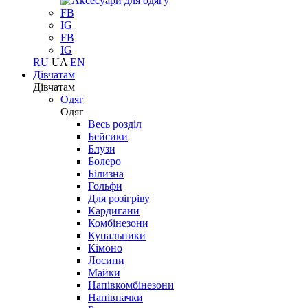
FB
IG
FB
IG
RU
UA
EN
Дівчатам
Дівчатам
Одяг
Одяг
Весь розділ
Бейсики
Блузи
Болеро
Білизна
Гольфи
Для розігріву
Кардигани
Комбінезони
Купальники
Кімоно
Лосини
Майки
Напівкомбінезони
Напівпачки