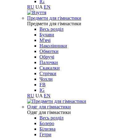
IG
RU
UA
EN
Предмети для гімнастики
Предмети для гімнастики
Весь розділ
Булави
М'ячі
Наколінники
Обмотки
Обручі
Палочки
Скакалки
Стрічки
Чохли
FB
IG
RU
UA
EN
Одяг для гімнастики
Одяг для гімнастики
Весь розділ
Болеро
Білизна
Гетри