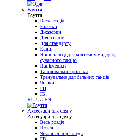
Взуття
Взуття
Весь розділ
Балетки
Джазовки
Для латини
Для стандарту
Капці
Напівпальці для контемпу/модерну,
сучасного танцю
Напівчешки
Танцювальні кросівки
Тренувальна для бальних танців
Чешки
FB
IG
RU
UA
EN
Aксесуари для одягу
Aксесуари для одягу
Весь розділ
Пояси
Чохли та портпледи
FB