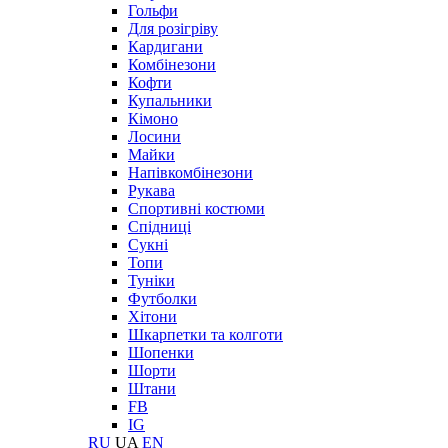
Гольфи
Для розігріву
Кардигани
Комбінезони
Кофти
Купальники
Кімоно
Лосини
Майки
Напівкомбінезони
Рукава
Спортивні костюми
Спідниці
Сукні
Топи
Туніки
Футболки
Хітони
Шкарпетки та колготи
Шопенки
Шорти
Штани
FB
IG
RU
UA
EN