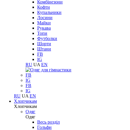
Комбінезони
Кофти
Купальники
Лосини
Майки
Рукава
Топи
Футболки
Шорти
Штани
FB
IG
RU
UA
EN
FB
IG
FB
IG
RU
UA
EN
Хлопчикам
Хлопчикам
Одяг
Одяг
Весь розділ
Гольфи