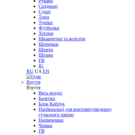
Рукава
Спідниці
Сукні
Топи
Туніки
Футболки
Хітони
Шкарпетки та колготи
Шопенки
Шорти
Штани
FB
IG
RU
UA
EN
Взуття
Взуття
Весь розділ
Балетки
Блок Каблук
Напівпальці для контемпу/модерну,
сучасного танцю
Напівчешки
Чешки
FB