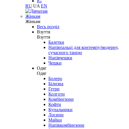
IG
RU
UA
EN
Жінкам
Жінкам
Весь розділ
Взуття
Взуття
Балетки
Напівпальці для контемпу/модерну,
сучасного танцю
Напівчешки
Чешки
Одяг
Одяг
Болеро
Білизна
Гетри
Колготи
Комбінезони
Кофти
Купальники
Лосини
Майки
Напівкомбінезони