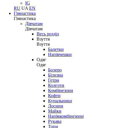
IG
RU
UA
EN
Гімнастика
Гімнастика
Дівчатам
Дівчатам
Весь розділ
Взуття
Взуття
Балетки
Напівчешки
Одяг
Одяг
Болеро
Білизна
Гетри
Колготи
Комбінезони
Кофти
Купальники
Лосини
Майки
Напівкомбінезони
Рукава
Топи