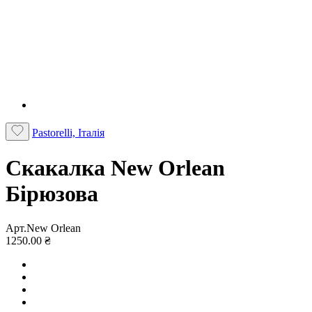
Pastorelli, Італія
Скакалка New Orlean
Бірюзова
Арт.New Orlean
1250.00 ₴