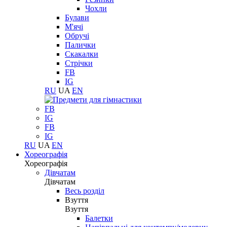
Чохли
Булави
М'ячі
Обручі
Палички
Скакалки
Стрічки
FB
IG
RU
UA
EN
FB
IG
FB
IG
RU
UA
EN
Хореографія
Хореографія
Дівчатам
Дівчатам
Весь розділ
Взуття
Взуття
Балетки