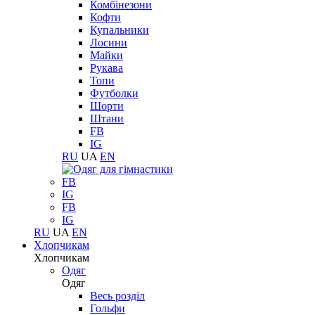
Комбінезони
Кофти
Купальники
Лосини
Майки
Рукава
Топи
Футболки
Шорти
Штани
FB
IG
RU
UA
EN
FB
IG
FB
IG
RU
UA
EN
Хлопчикам
Хлопчикам
Одяг
Одяг
Весь розділ
Гольфи