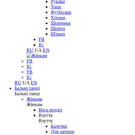
Рукава
Топи
Футболки
Хітони
Шопенки
Шорти
Штани
FB
IG
RU
UA
EN
FB
IG
FB
IG
RU
UA
EN
Бальні танці
Бальні танці
Жінкам
Жінкам
Весь розділ
Взуття
Взуття
Балетки
Для латини