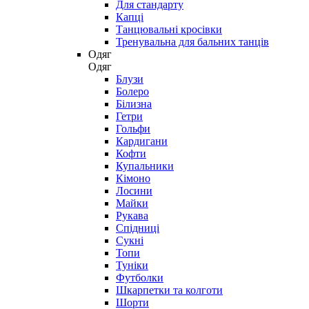
Для стандарту
Капці
Танцювальні кросівки
Тренувальна для бальних танців
Одяг
Одяг
Блузи
Болеро
Білизна
Гетри
Гольфи
Кардигани
Кофти
Купальники
Кімоно
Лосини
Майки
Рукава
Спідниці
Сукні
Топи
Туніки
Футболки
Шкарпетки та колготи
Шорти