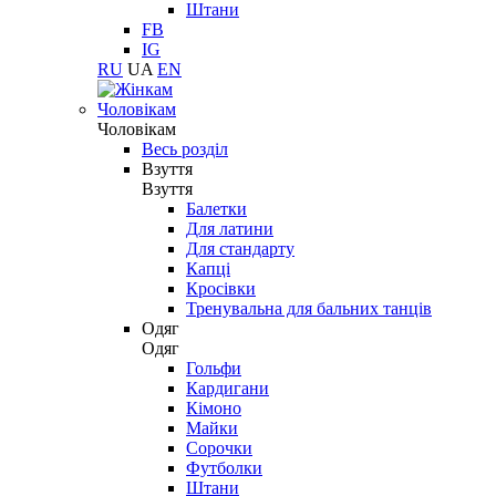
Штани
FB
IG
RU
UA
EN
Чоловікам
Чоловікам
Весь розділ
Взуття
Взуття
Балетки
Для латини
Для стандарту
Капці
Кросівки
Тренувальна для бальних танців
Одяг
Одяг
Гольфи
Кардигани
Кімоно
Майки
Сорочки
Футболки
Штани