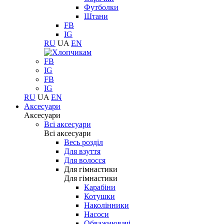
Футболки
Штани
FB
IG
RU
UA
EN
FB
IG
FB
IG
RU
UA
EN
Аксесуари
Аксесуари
Всі аксесуари
Всі аксесуари
Весь розділ
Для взуття
Для волосся
Для гімнастики
Для гімнастики
Карабіни
Котушки
Наколінники
Насоси
Обважнювачі