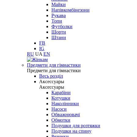
Майки
Напівкомбінезони
Рукава
Топи
Футболки
Шорти
Штани
FB
IG
RU
UA
EN
Предмети для гімнастики
Предмети для гімнастики
Весь розділ
Аксессуары
Аксессуары
Карабіни
Котушки
Наколінники
Насоси
Обважнювачі
Обмотки
Подушки для розтяжки
Подушки на спину
Резинки