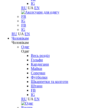
IG
RU
UA
EN
FB
IG
FB
IG
RU
UA
EN
Чоловікам
Чоловікам
Одяг
Одяг
Весь розділ
Гольфи
Кардигани
Майки
Сорочки
Футболки
Шкарпетки та колготи
Штани
FB
IG
RU
UA
EN
Взуття