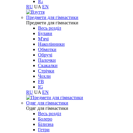
IG
RU
UA
EN
Предмети для гімнастики
Предмети для гімнастики
Весь розділ
Булави
М'ячі
Наколінники
Обмотки
Обручі
Палочки
Скакалки
Стрічки
Чохли
FB
IG
RU
UA
EN
Одяг для гімнастики
Одяг для гімнастики
Весь розділ
Болеро
Білизна
Гетри