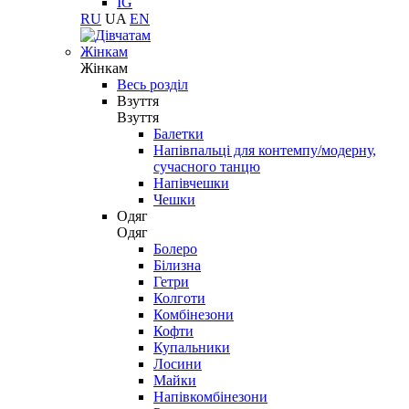
IG
RU
UA
EN
Жінкам
Жінкам
Весь розділ
Взуття
Взуття
Балетки
Напівпальці для контемпу/модерну,
сучасного танцю
Напівчешки
Чешки
Одяг
Одяг
Болеро
Білизна
Гетри
Колготи
Комбінезони
Кофти
Купальники
Лосини
Майки
Напівкомбінезони