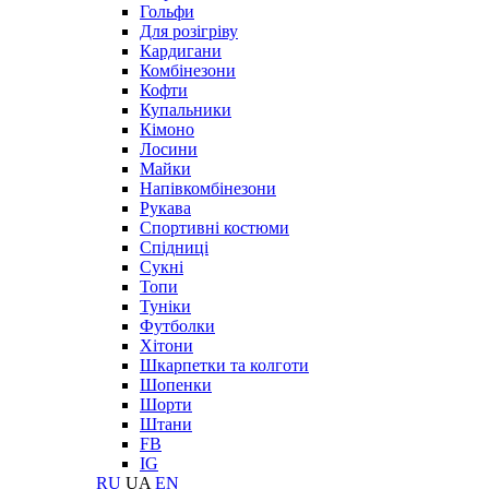
Гольфи
Для розігріву
Кардигани
Комбінезони
Кофти
Купальники
Кімоно
Лосини
Майки
Напівкомбінезони
Рукава
Спортивні костюми
Спідниці
Сукні
Топи
Туніки
Футболки
Хітони
Шкарпетки та колготи
Шопенки
Шорти
Штани
FB
IG
RU
UA
EN