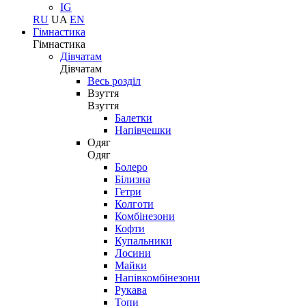
IG
RU
UA
EN
Гімнастика
Гімнастика
Дівчатам
Дівчатам
Весь розділ
Взуття
Взуття
Балетки
Напівчешки
Одяг
Одяг
Болеро
Білизна
Гетри
Колготи
Комбінезони
Кофти
Купальники
Лосини
Майки
Напівкомбінезони
Рукава
Топи