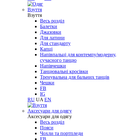
Взуття
Взуття
Весь розділ
Балетки
Джазовки
Для латини
Для стандарту
Капці
Напівпальці для контемпу/модерну,
сучасного танцю
Напівчешки
Танцювальні кросівки
Тренувальна для бальних танців
Чешки
FB
IG
RU
UA
EN
Aксесуари для одягу
Aксесуари для одягу
Весь розділ
Пояси
Чохли та портпледи
FB