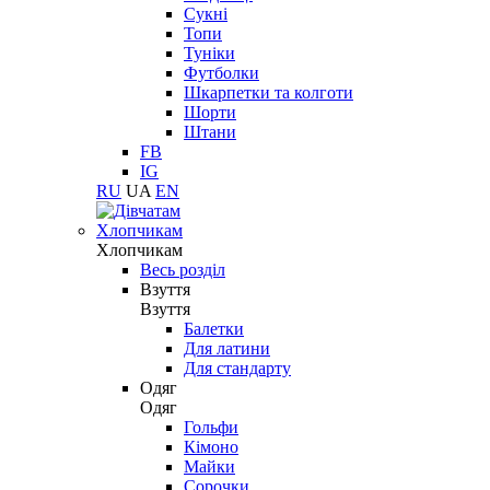
Сукні
Топи
Туніки
Футболки
Шкарпетки та колготи
Шорти
Штани
FB
IG
RU
UA
EN
Хлопчикам
Хлопчикам
Весь розділ
Взуття
Взуття
Балетки
Для латини
Для стандарту
Одяг
Одяг
Гольфи
Кімоно
Майки
Сорочки