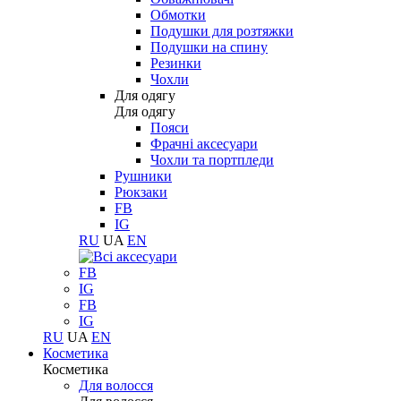
Обмотки
Подушки для розтяжки
Подушки на спину
Резинки
Чохли
Для одягу
Для одягу
Пояси
Фрачні аксесуари
Чохли та портпледи
Рушники
Рюкзаки
FB
IG
RU
UA
EN
FB
IG
FB
IG
RU
UA
EN
Косметика
Косметика
Для волосся