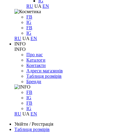
IG
RU
UA
EN
FB
IG
FB
IG
RU
UA
EN
INFO
INFO
Про нас
Каталоги
Контакти
Адреси магазинів
Таблиця розмірів
Бренди
FB
IG
FB
IG
RU
UA
EN
Увійти
/
Реєстрація
Таблиця розмірів