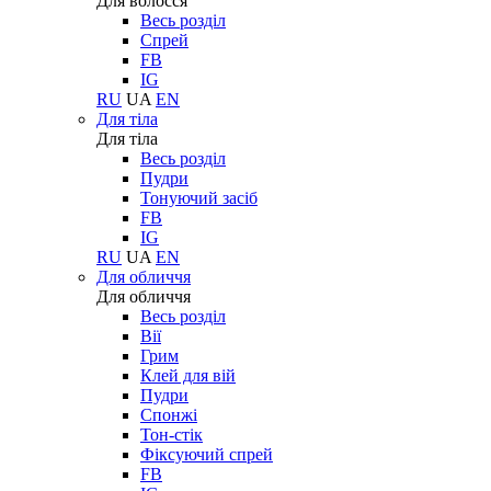
Для волосся
Весь розділ
Спрей
FB
IG
RU
UA
EN
Для тіла
Для тіла
Весь розділ
Пудри
Тонуючий засіб
FB
IG
RU
UA
EN
Для обличчя
Для обличчя
Весь розділ
Вії
Грим
Клей для вій
Пудри
Спонжі
Тон-стік
Фіксуючий спрей
FB