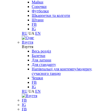
Майки
Сорочки
Футболки
Шкарпетки та колготи
Штани
FB
IG
RU
UA
EN
Взуття
Взуття
Весь розділ
Балетки
Для латини
Для стандарту
Напівпальці для контемпу/модерну,
сучасного танцю
Чешки
FB
IG
RU
UA
EN
FB
IG
FB