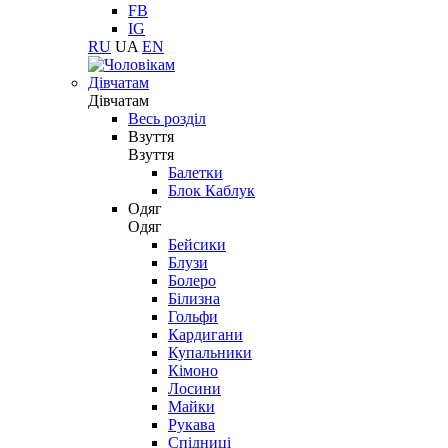
FB
IG
RU
UA
EN
Дівчатам
Дівчатам
Весь розділ
Взуття
Взуття
Балетки
Блок Каблук
Одяг
Одяг
Бейсики
Блузи
Болеро
Білизна
Гольфи
Кардигани
Купальники
Кімоно
Лосини
Майки
Рукава
Спідниці