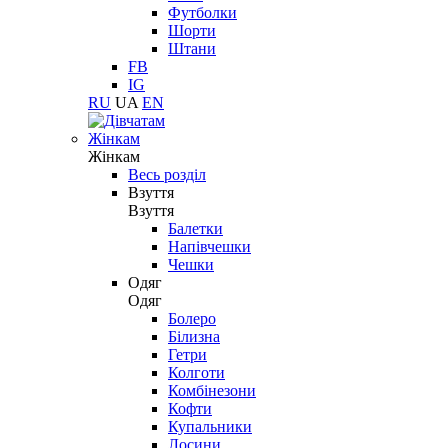
Футболки
Шорти
Штани
FB
IG
RU
UA
EN
Жінкам
Жінкам
Весь розділ
Взуття
Взуття
Балетки
Напівчешки
Чешки
Одяг
Одяг
Болеро
Білизна
Гетри
Колготи
Комбінезони
Кофти
Купальники
Лосини