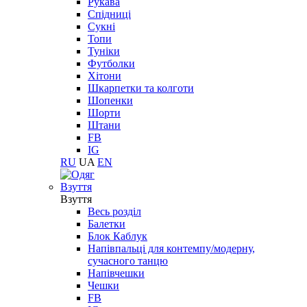
Рукава
Спідниці
Сукні
Топи
Туніки
Футболки
Хітони
Шкарпетки та колготи
Шопенки
Шорти
Штани
FB
IG
RU
UA
EN
Взуття
Взуття
Весь розділ
Балетки
Блок Каблук
Напівпальці для контемпу/модерну,
сучасного танцю
Напівчешки
Чешки
FB