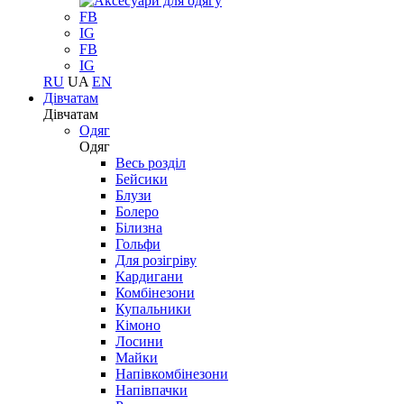
FB
IG
FB
IG
RU
UA
EN
Дівчатам
Дівчатам
Одяг
Одяг
Весь розділ
Бейсики
Блузи
Болеро
Білизна
Гольфи
Для розігріву
Кардигани
Комбінезони
Купальники
Кімоно
Лосини
Майки
Напівкомбінезони
Напівпачки