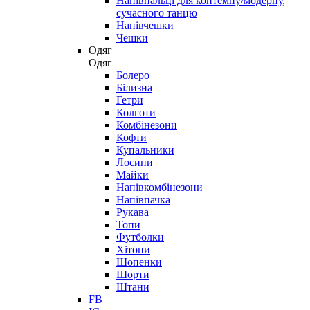
Напівпальці для контемпу/модерну,
сучасного танцю
Напівчешки
Чешки
Одяг
Одяг
Болеро
Білизна
Гетри
Колготи
Комбінезони
Кофти
Купальники
Лосини
Майки
Напівкомбінезони
Напівпачка
Рукава
Топи
Футболки
Хітони
Шопенки
Шорти
Штани
FB